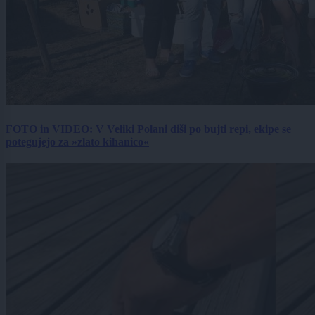
FOTO in VIDEO: V Veliki Polani diši po bujti repi, ekipe se
potegujejo za »zlato kihanico«