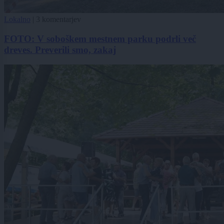
Lokalno
|
3 komentarjev
FOTO: V soboškem mestnem parku podrli več
dreves. Preverili smo, zakaj