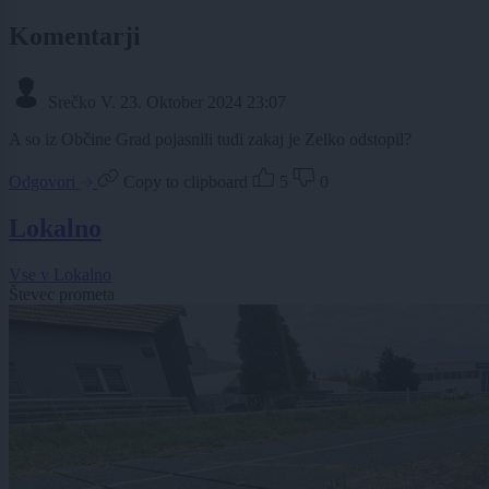
Komentarji
Srečko V.
23. Oktober 2024 23:07
A so iz Občine Grad pojasnili tudi zakaj je Zelko odstopil?
Odgovori
Copy to clipboard
5
0
Lokalno
Vse v Lokalno
Števec prometa