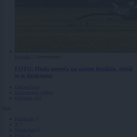
Kronika
|
3 komentarjev
FOTO: Huda nesreča na našem letališču, zrušil
se je žirokopter
Občina Grad
Nadomestne volitve
Občinski svet
Deli
Facebook
X
WhatsApp
Pošlji