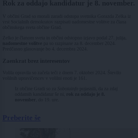
Rok za oddajo kandidatur je 8. november.
V občini Grad so morali zaradi odstopa svetnika Gorazda Zelka iz
vrst Socialnih demokratov razpisati nadomestne volitve za člana
občinskega sveta občine Grad.
Zelko je članom sveta in občini odstopno izjavo podal 27. julija,
nadomestne volitve
pa so razpisane za 8. december 2024.
Predčasno glasovanje bo 4. decembra 2024.
Zaenkrat brez interesentov
Volila opravila so začela teči z dnem 7. oktober 2024. Število
volilnih upravičencev v volilni enoti je 161.
Iz občine Gradi so za
Sobotainfo
pojasnili, da za zdaj
oddatnih kandidatur še ni,
rok za oddajo je 8.
november
, do 19. ure.
Preberite še