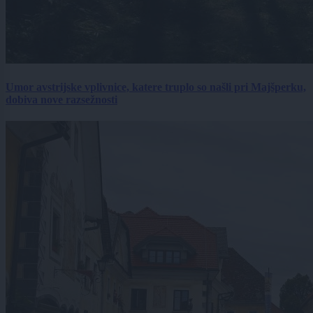
Umor avstrijske vplivnice, katere truplo so našli pri Majšperku,
dobiva nove razsežnosti