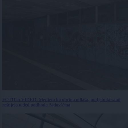
FOTO in VIDEO: Medtem ko občina odlaša, podjetniki sami
rešujejo ugled podhoda Ajdovščina