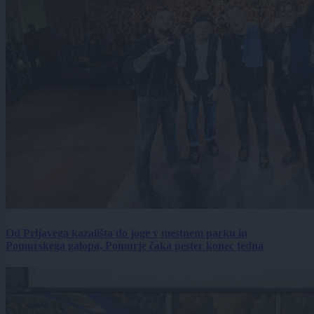
Od Prljavega kazališta do joge v mestnem parku in
Pomurskega galopa, Pomurje čaka pester konec tedna