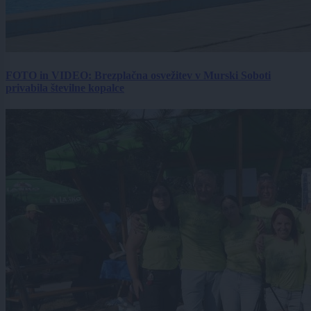
FOTO in VIDEO: Brezplačna osvežitev v Murski Soboti
privabila številne kopalce