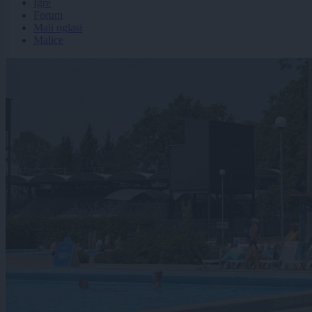
Igre
Forum
Mali oglasi
Malice