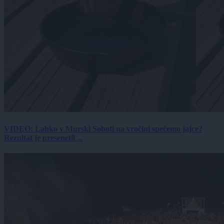
VIDEO: Lahko v Murski Soboti na vročini spečemo jajce?
Rezultat je presenetil ...