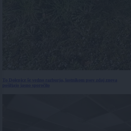
To Dolenjce še vedno razburja, lastnikom psov zdaj znova
pošiljajo jasno sporočilo