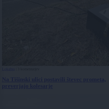
Lokalno
|
3 komentarjev
Na Tišinski ulici postavili števec prometa,
preverjajo kolesarje