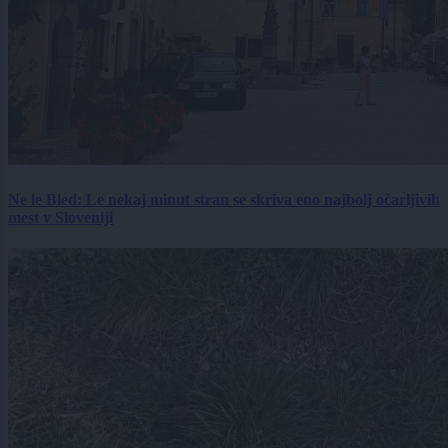
Ne le Bled: Le nekaj minut stran se skriva eno najbolj očarljivih
mest v Sloveniji