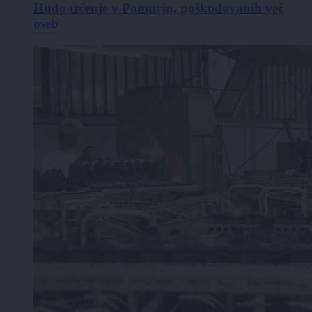
Hudo trčenje v Pomurju, poškodovanih več
oseb