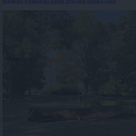
jubilejni Pomurski galop privabil obiskovalce