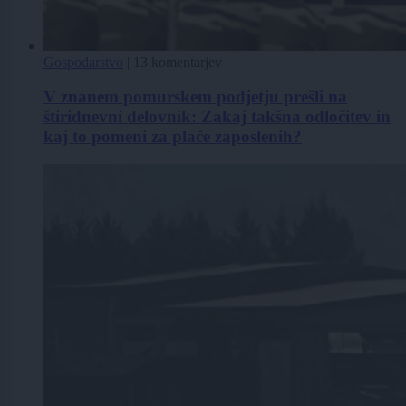
Gospodarstvo
|
13 komentarjev
V znanem pomurskem podjetju prešli na
štiridnevni delovnik: Zakaj takšna odločitev in
kaj to pomeni za plače zaposlenih?