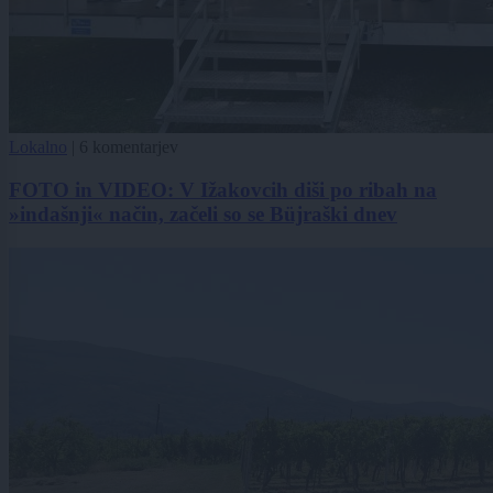
Lokalno
|
6 komentarjev
FOTO in VIDEO: V Ižakovcih diši po ribah na
»indašnji« način, začeli so se Büjraški dnev