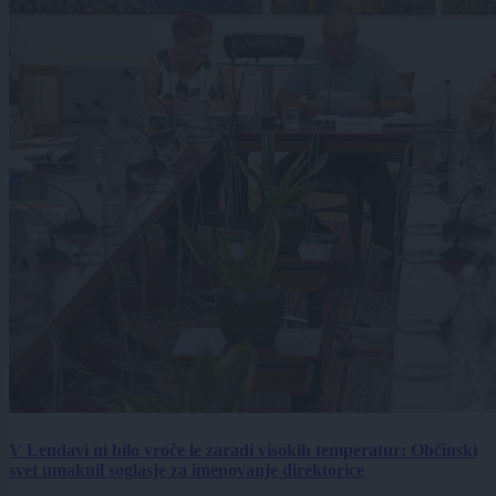
V Lendavi ni bilo vroče le zaradi visokih temperatur: Občinski
svet umaknil soglasje za imenovanje direktorice