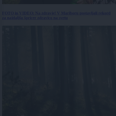
FOTO in VIDEO: Na zdravje! V Mariboru postavljali rekord
za najdaljšo špricer zdravico na svetu