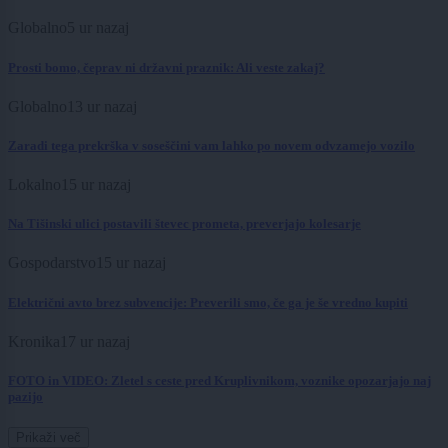
Globalno
5 ur nazaj
Prosti bomo, čeprav ni državni praznik: Ali veste zakaj?
Globalno
13 ur nazaj
Zaradi tega prekrška v soseščini vam lahko po novem odvzamejo vozilo
Lokalno
15 ur nazaj
Na Tišinski ulici postavili števec prometa, preverjajo kolesarje
Gospodarstvo
15 ur nazaj
Električni avto brez subvencije: Preverili smo, če ga je še vredno kupiti
Kronika
17 ur nazaj
FOTO in VIDEO: Zletel s ceste pred Kruplivnikom, voznike opozarjajo naj
pazijo
Prikaži več