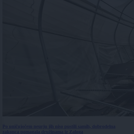
Po uničujočem neurju jih niso pustili samih, dobrodelna
zakonca pomagala družinama iz Zaloga