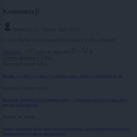
Komentarji
Srečko V.
23. Oktober 2024 23:07
A so iz Občine Grad pojasnili tudi zakaj je Zelko odstopil?
Odgovori
Copy to clipboard
5
0
Zadnje objavljeno
V živo
Slovenija
8 minut nazaj
Kratka osvežitev je mimo: Vročina se vrača, dežja še nekaj časa ne bo
Kronika
52 minut nazaj
Pomurski policisti prijeli skupino tujcev, v prometni nesreči voznica huje
telesno poškodovana
Scena
2 uri nazaj
Katera znamenja bodo danes morala paziti na vsako izgovorjeno besedo?
Merkur prinaša tako uvide kot izzive