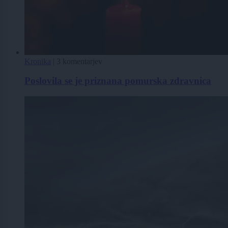
Kronika
|
3 komentarjev
Poslovila se je priznana pomurska zdravnica