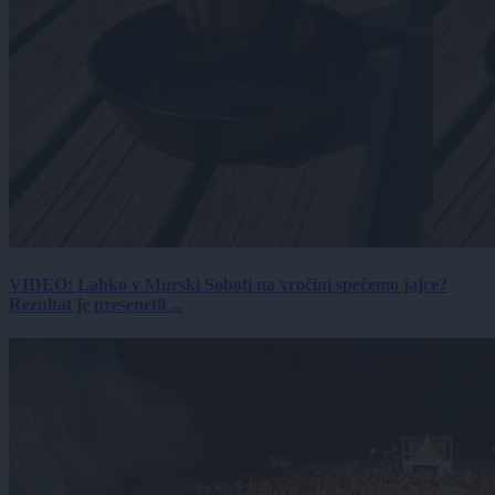
VIDEO: Lahko v Murski Soboti na vročini spečemo jajce?
Rezultat je presenetil ...