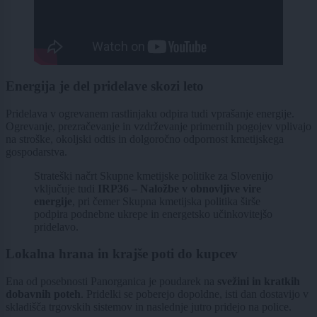
Energija je del pridelave skozi leto
Pridelava v ogrevanem rastlinjaku odpira tudi vprašanje energije.
Ogrevanje, prezračevanje in vzdrževanje primernih pogojev vplivajo
na stroške, okoljski odtis in dolgoročno odpornost kmetijskega
gospodarstva.
Strateški načrt Skupne kmetijske politike za Slovenijo
vključuje tudi
IRP36 – Naložbe v obnovljive vire
energije
, pri čemer Skupna kmetijska politika širše
podpira podnebne ukrepe in energetsko učinkovitejšo
pridelavo.
Lokalna hrana in krajše poti do kupcev
Ena od posebnosti Panorganica je poudarek na
svežini in kratkih
dobavnih poteh
. Pridelki se poberejo dopoldne, isti dan dostavijo v
skladišča trgovskih sistemov in naslednje jutro pridejo na police.