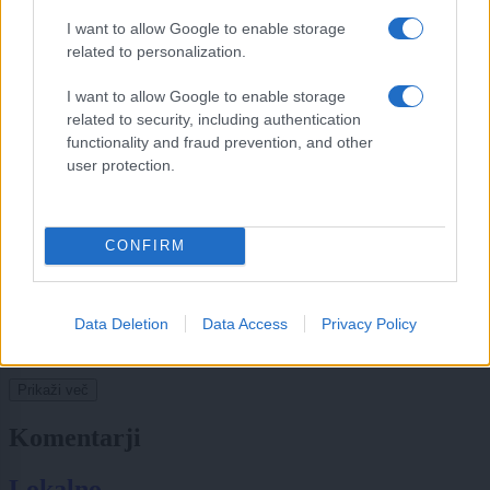
Kronika
3 ure nazaj
I want to allow Google to enable storage
related to personalization.
Žalostna vest: Poslovil se je dolgoletni župnik
I want to allow Google to enable storage
Slovenija
3 ure nazaj
related to security, including authentication
functionality and fraud prevention, and other
Hladna fronta prinaša nevihte: Možni močnejši nalivi, veter in toča
user protection.
Slovenija
4 ure nazaj
Se nameravate upokojiti? Toliko časa boste čakali na izračun
CONFIRM
Lokalno
4 ure nazaj
Data Deletion
Data Access
Privacy Policy
Nenavadna zgodba s podeželja: Kmetu zbalirali in ukradli dva hektarja
otave
Prikaži več
Komentarji
Lokalno