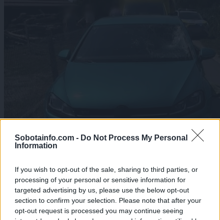
Sobotainfo.com -
Do Not Process My Personal
Information
If you wish to opt-out of the sale, sharing to third parties, or
processing of your personal or sensitive information for
targeted advertising by us, please use the below opt-out
Po nesreči na Vidmu pri Ptuju spregovorila mama voznika:
section to confirm your selection. Please note that after your
»Nihče si ne želi takega telefonskega klica«
opt-out request is processed you may continue seeing