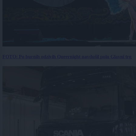
FOTO: Po burnih odzivih Queernight navdušil poln Glavni trg