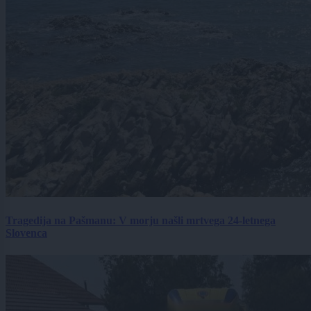
Tragedija na Pašmanu: V morju našli mrtvega 24-letnega
Slovenca