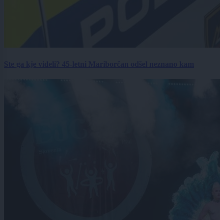
Ste ga kje videli? 45-letni Mariborčan odšel neznano kam