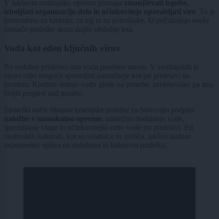
V takšnem rastlinjaku oprema pomaga
zmanjševati izgube,
izboljšati organizacijo dela in učinkoviteje uporabljati vire
. To je
pomembno za kmetijo, za trg in za potrošnike, ki pričakujejo sveže
domače pridelke skozi daljše obdobje leta.
Voda kot eden ključnih virov
Pri sodobni pridelavi ima voda posebno mesto. V rastlinjakih je
njeno rabo mogoče spremljati natančneje kot pri pridelavi na
prostem. Rastline dobijo vodo glede na potrebe, pridelovalec pa ima
boljši pregled nad porabo.
Strateški načrt Skupne kmetijske politike za Slovenijo podpira
naložbe v namakalno opremo
, natančno dodajanje vode,
spremljanje vlage in učinkovitejšo rabo vode pri pridelavi. Pri
rastlinskih kulturah, kot so solatnice in zelišča, takšen nadzor
neposredno vpliva na stabilnost in kakovost pridelka.