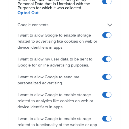
Personal Data that Is Unrelated with the
UKC Maribor spreminja prometni režim, dostop do onkologije
Purposes for which it was collected.
bo drugačen
Opted Out
Komentarji
Google consents
I want to allow Google to enable storage
Zadnje objavljeno
V živo
related to advertising like cookies on web or
Kronika
eno uro nazaj
device identifiers in apps.
Pogrešan je Matjaž, ste ga videli?
I want to allow my user data to be sent to
Lokalno
eno uro nazaj
Google for online advertising purposes.
FOTO: V soboškem mestnem parku podrli več dreves. Preverili smo, zakaj
I want to allow Google to send me
personalized advertising.
Kronika
2 uri nazaj
I want to allow Google to enable storage
Tragedija na Hrvaškem: V morju našli mrtvega 24-letnega Slovenca
related to analytics like cookies on web or
device identifiers in apps.
Turizem
2 uri nazaj
I want to allow Google to enable storage
FOTO in VIDEO: Kaj se dogaja v najstarejšem slovenskem mestu? Ta
related to functionality of the website or app.
prizor nad mestom je povsem resničen