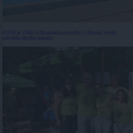
FOTO in VIDEO: Brezplačna osvežitev v Murski Soboti
privabila številne kopalce