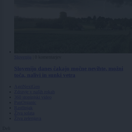
Slovenija
|
0 komentarjev
Slovenijo danes čakajo močne nevihte, možni
toča, nalivi in sunki vetra
AgriNextGen
Zdravje v naših rokah
360 stopinjski video
PanOrganic
Rastlinjak
Živa solata
Živa zelenjava
Deli