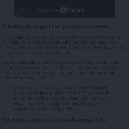
V rastlinjaku pogoji niso prepuščeni vremenu
V rastlinjaku Panorganic pridelava poteka v nadzorovanem okolju.
Pri solatnicah in zeliščih so pomembni temperatura, vlaga, voda,
hranila, svetloba in pravočasno delo. Vsak od teh dejavnikov vpliva
na kakovost in zanesljivost pridelave.
Sodobni rastlinjaki so zato eden od odgovorov na vprašanje, kako
zagotoviti stabilnejšo lokalno pridelavo hrane. Skupna kmetijska
politika podpira stabilno pridelavo hrane z vlaganji v posodobitev
kmetijskih gospodarstev.
V Sloveniji se ti cilji izvajajo skozi
Strateški načrt
Skupne kmetijske politike 2023–2027 za Slovenijo
,
ki podpira naložbe v sodobne rastlinjake, opremo za
nadzor pridelave, namakanje in tehnologije za
zanesljivejšo pridelavo skozi leto.
Tehnologija je postala del vsakdanjega dela