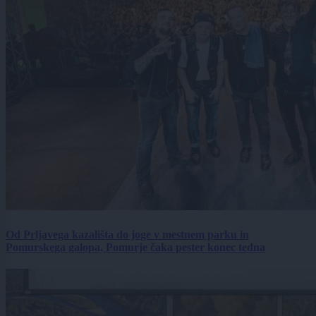
Od Prljavega kazališta do joge v mestnem parku in
Pomurskega galopa, Pomurje čaka pester konec tedna