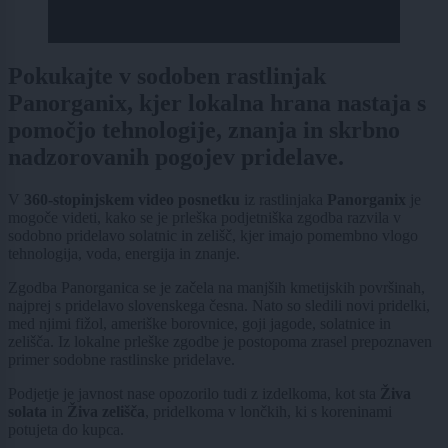
Pokukajte v sodoben rastlinjak
Panorganix, kjer lokalna hrana nastaja s
pomočjo tehnologije, znanja in skrbno
nadzorovanih pogojev pridelave.
V
360-stopinjskem video posnetku
iz rastlinjaka
Panorganix
je
mogoče videti, kako se je prleška podjetniška zgodba razvila v
sodobno pridelavo solatnic in zelišč, kjer imajo pomembno vlogo
tehnologija, voda, energija in znanje.
Zgodba Panorganica se je začela na manjših kmetijskih površinah,
najprej s pridelavo slovenskega česna. Nato so sledili novi pridelki,
med njimi fižol, ameriške borovnice, goji jagode, solatnice in
zelišča. Iz lokalne prleške zgodbe je postopoma zrasel prepoznaven
primer sodobne rastlinske pridelave.
Podjetje je javnost nase opozorilo tudi z izdelkoma, kot sta
Živa
solata
in
Živa zelišča
, pridelkoma v lončkih, ki s koreninami
potujeta do kupca.