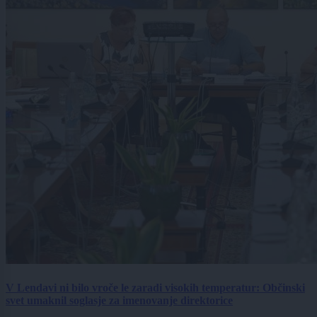
V Lendavi ni bilo vroče le zaradi visokih temperatur: Občinski
svet umaknil soglasje za imenovanje direktorice