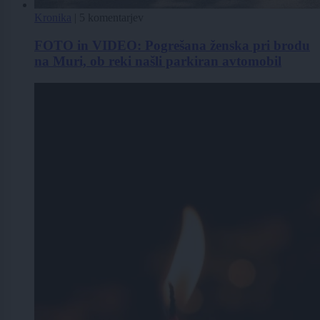
Kronika
|
5 komentarjev
FOTO in VIDEO: Pogrešana ženska pri brodu
na Muri, ob reki našli parkiran avtomobil