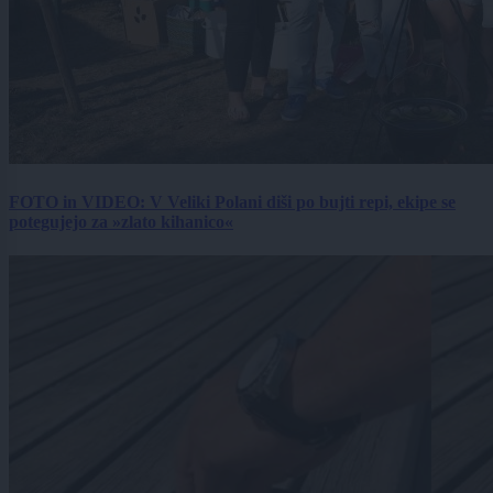
FOTO in VIDEO: V Veliki Polani diši po bujti repi, ekipe se
potegujejo za »zlato kihanico«