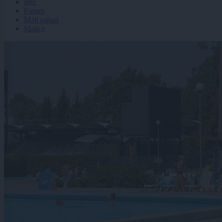
Igre
Forum
Mali oglasi
Malice