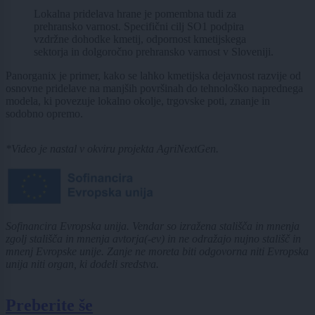
Lokalna pridelava hrane je pomembna tudi za
prehransko varnost. Specifični cilj SO1 podpira
vzdržne dohodke kmetij, odpornost kmetijskega
sektorja in dolgoročno prehransko varnost v Sloveniji.
Panorganix je primer, kako se lahko kmetijska dejavnost razvije od
osnovne pridelave na manjših površinah do tehnološko naprednega
modela, ki povezuje lokalno okolje, trgovske poti, znanje in
sodobno opremo.
*Video je nastal v okviru projekta AgriNextGen.
Sofinancira Evropska unija. Vendar so izražena stališča in mnenja
zgolj stališča in mnenja avtorja(-ev) in ne odražajo nujno stališč in
mnenj Evropske unije. Zanje ne moreta biti odgovorna niti Evropska
unija niti organ, ki dodeli sredstva.
Preberite še