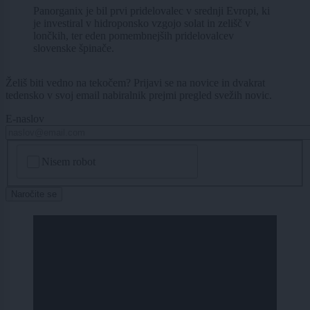
Panorganix je bil prvi pridelovalec v srednji Evropi, ki
je investiral v hidroponsko vzgojo solat in zelišč v
lončkih, ter eden pomembnejših pridelovalcev
slovenske špinače.
Želiš biti vedno na tekočem? Prijavi se na novice in dvakrat
tedensko v svoj email nabiralnik prejmi pregled svežih novic.
E-naslov
CAPTCHA
Nisem robot
Naročite se