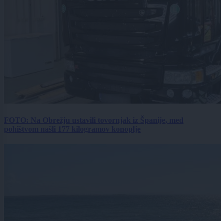
FOTO: Na Obrežju ustavili tovornjak iz Španije, med
pohištvom našli 177 kilogramov konoplje