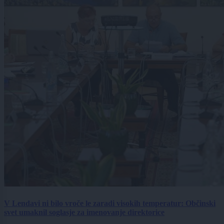
V Lendavi ni bilo vroče le zaradi visokih temperatur: Občinski
svet umaknil soglasje za imenovanje direktorice