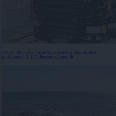
FOTO: Na Obrežju ustavili tovornjak iz Španije, med
pohištvom našli 177 kilogramov konoplje