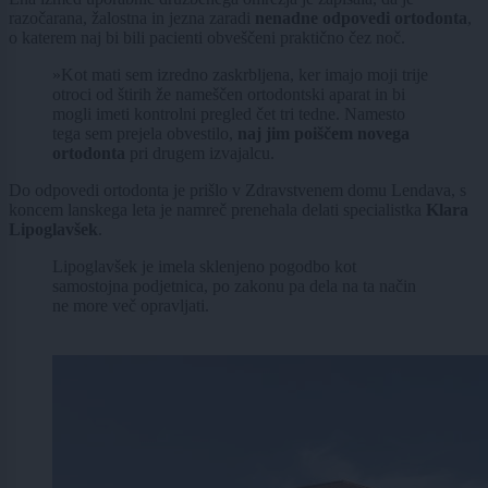
razočarana, žalostna in jezna zaradi
nenadne odpovedi ortodonta
,
o katerem naj bi bili pacienti obveščeni praktično čez noč.
»Kot mati sem izredno zaskrbljena, ker imajo moji trije
otroci od štirih že nameščen ortodontski aparat in bi
mogli imeti kontrolni pregled čet tri tedne. Namesto
tega sem prejela obvestilo,
naj jim poiščem novega
ortodonta
pri drugem izvajalcu.
Do odpovedi ortodonta je prišlo v Zdravstvenem domu Lendava, s
koncem lanskega leta je namreč prenehala delati specialistka
Klara
Lipoglavšek
.
Lipoglavšek je imela sklenjeno pogodbo kot
samostojna podjetnica, po zakonu pa dela na ta način
ne more več opravljati.