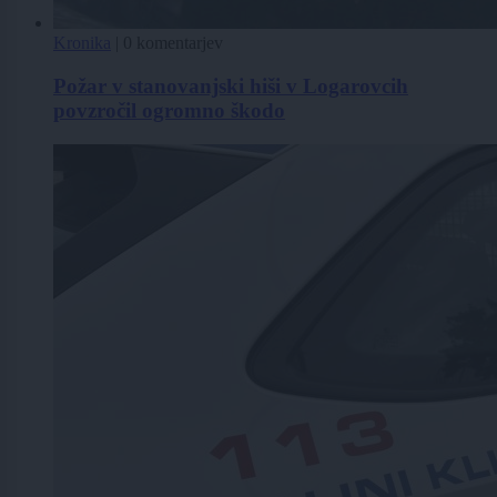
Kronika
|
0 komentarjev
Požar v stanovanjski hiši v Logarovcih
povzročil ogromno škodo