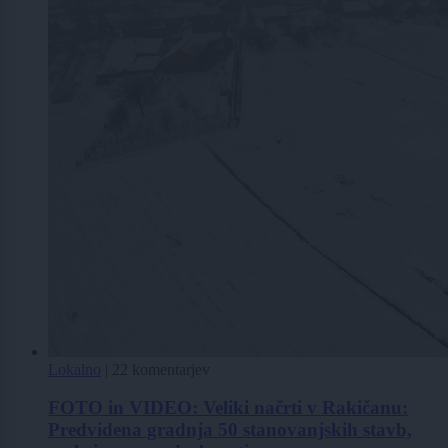
Lokalno
|
22 komentarjev
FOTO in VIDEO: Veliki načrti v Rakičanu:
Predvidena gradnja 50 stanovanjskih stavb,