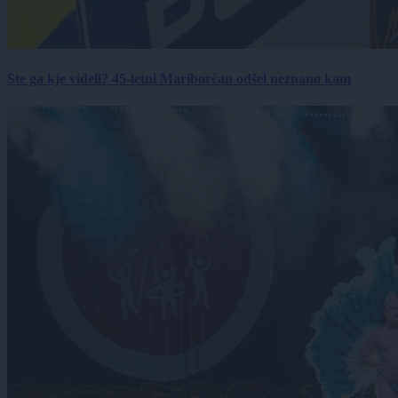
Ste ga kje videli? 45-letni Mariborčan odšel neznano kam