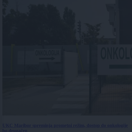
UKC Maribor spreminja prometni režim, dostop do onkologije
bo drugačen