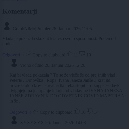
Komentarji
GolobNiMojPremier
26. Januar 2026 11:05
Vlada je pokazala skozi 4 leta vso svojo sposobnost. Poden od
podna.
Odgovori
Copy to clipboard
11
10
Vidno očitno
26. Januar 2026 12:26
Kaj bi vlada pokazala ? To se že vleče še od prejšnjih vlad _
Peterle , Drnovška , Ropa, Ivana Janeza Janše 3 krat itd..
ni vse Golob kriv na realna tla treba stopit .To kaj pa se davki
dvigujejo pa je krpanje luknje od vladavine IVANA JANEZA
JANŠE ZDRAVNIK DO ODVETNIK COVID MAISTRA še
in še .
Odgovori
Copy to clipboard
10
14
XYXYXYX
26. Januar 2026 14:03