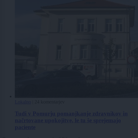
Lokalno
|
24 komentarjev
Tudi v Pomurju pomanjkanje zdravnikov in
načrtovane upokojitve, le tu še sprejemajo
paciente