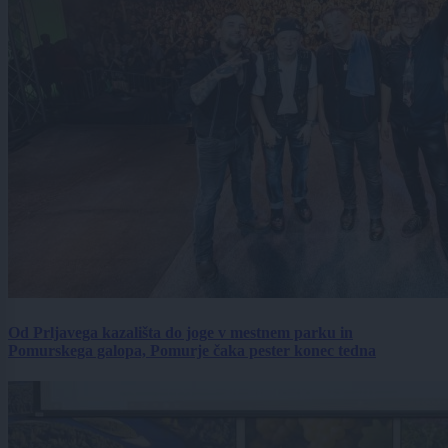
Od Prljavega kazališta do joge v mestnem parku in
Pomurskega galopa, Pomurje čaka pester konec tedna