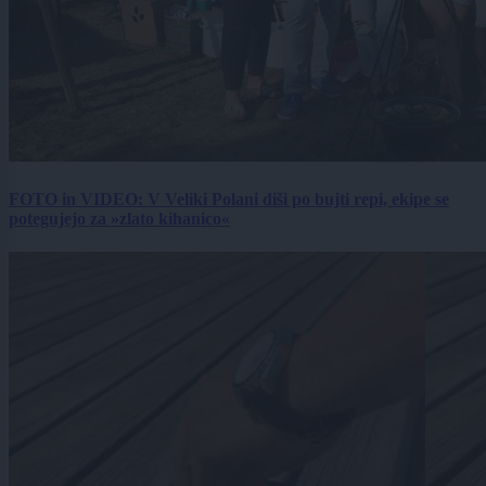
FOTO in VIDEO: V Veliki Polani diši po bujti repi, ekipe se
potegujejo za »zlato kihanico«