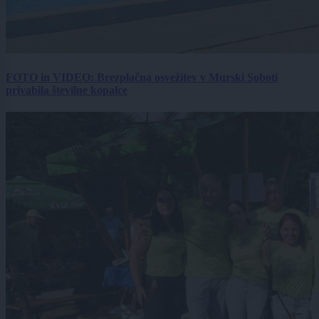
FOTO in VIDEO: Brezplačna osvežitev v Murski Soboti
privabila številne kopalce