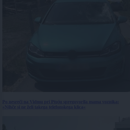
Po nesreči na Vidmu pri Ptuju spregovorila mama voznika:
»Nihče si ne želi takega telefonskega klica«