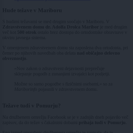
Hude težave v Mariboru
S hudimi težavami se med drugim soočajo v Mariboru. V
Zdravstvenem domu dr. Adolfa Drolca Maribor
je med drugim
več kot
500 otrok
ostalo brez dostopa do ortodontske obravnave v
okviru javnega sistema.
V omenjenem zdravstvenem domu sta zaposlena dva ortodonta, pri
čemer po njihovih navedbah oba delata
nad običajno delovno
obveznostjo
.
»Nov zakon o zdravstveni dejavnosti preprečuje
sklepanje pogodb z zunanjimi izvajalci kot podjetji.
Možne so samo pogodbe s fizičnimi osebami,« so za
Mariborinfo
pojasnili v zdravstvenem domu.
Težave tudi v Pomurju?
Na družbenem omrežju Facebook se je v zadnjih dneh pojavilo več
zapisov, da do težav s čakalnimi dobami
prihaja tudi v Pomurju
.
Ena izmed uporabnic družbenega omrežja je zapisala, da je