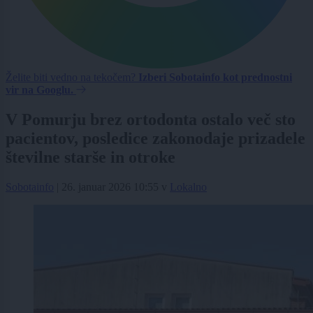
Želite biti vedno na tekočem?
Izberi Sobotainfo kot prednostni
vir na Googlu.
V Pomurju brez ortodonta ostalo več sto
pacientov, posledice zakonodaje prizadele
številne starše in otroke
Sobotainfo
|
26. januar 2026 10:55
v
Lokalno