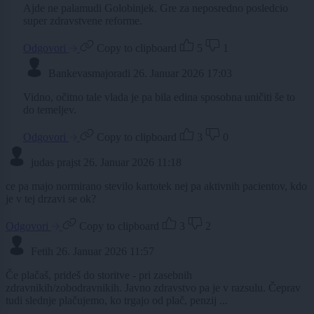
Ajde ne palamudi Golobinjek. Gre za neposredno posledcio
super zdravstvene reforme.
Odgovori
Copy to clipboard
5
1
Bankevasmajoradi
26. Januar 2026 17:03
Vidno, očitno tale vlada je pa bila edina sposobna uničiti še to
do temeljev.
Odgovori
Copy to clipboard
3
0
judas prajst
26. Januar 2026 11:18
ce pa majo normirano stevilo kartotek nej pa aktivnih pacientov, kdo
je v tej drzavi se ok?
Odgovori
Copy to clipboard
3
2
Fetih
26. Januar 2026 11:57
Če plačaš, prideš do storitve - pri zasebnih
zdravnikih/zobodravnikih. Javno zdravstvo pa je v razsulu. Čeprav
tudi slednje plačujemo, ko trgajo od plač, penzij ...