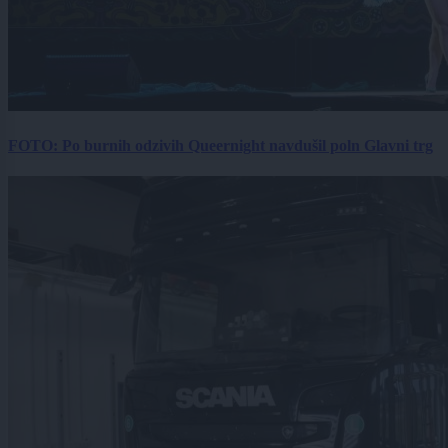
FOTO: Po burnih odzivih Queernight navdušil poln Glavni trg