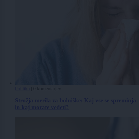
Politika
|
0 komentarjev
Strožja merila za bolniške: Kaj vse se spreminja
in kaj morate vedeti?