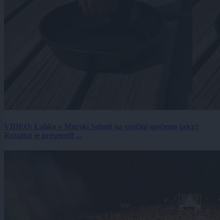
VIDEO: Lahko v Murski Soboti na vročini spečemo jajce?
Rezultat je presenetil ...