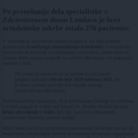
Po prenehanju dela specialistke v
Zdravstvenem domu Lendava je brez
ortodontske oskrbe ostalo 276 pacientov.
V Sloveniji se zdravstveni sistem spopada z vse bolj očitnimi
posledicami
kroničnega pomanjkanja ortodontov
in neustrezno
razporeditvijo koncesij za ortodontsko obravnavo, zaradi česar so
čakalne dobe za prve preglede in začetke zdravljenja vse pogosteje
merjene v letih.
Pri nekaterih obravnavah se termini za prvi prosti
pregled raztezajo
celo do leta 2029 oziroma 2031
, kar
je lahko v praksi tudi dlje kot trajanje samega
ortodontskega zdravljenja.
Starši in pacienti opozarjajo, da je pričakovano čakanje za ortodonta
v redkih regijah še vedno več kot pet let, številne družine pa zato
iščejo zdravljenje v tujini
, kjer jim Zavod za zdravstveno
zavarovanje Slovenije povrne stroške.
Kljub temu Zavod za zdravstveno zavarovanje Slovenije navaja, da
financiranje ortodontskih storitev ni omejeno, strokovne organizacije