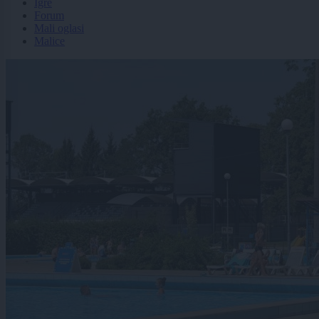
Igre
Forum
Mali oglasi
Malice