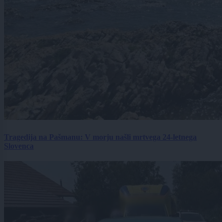
Tragedija na Pašmanu: V morju našli mrtvega 24-letnega
Slovenca