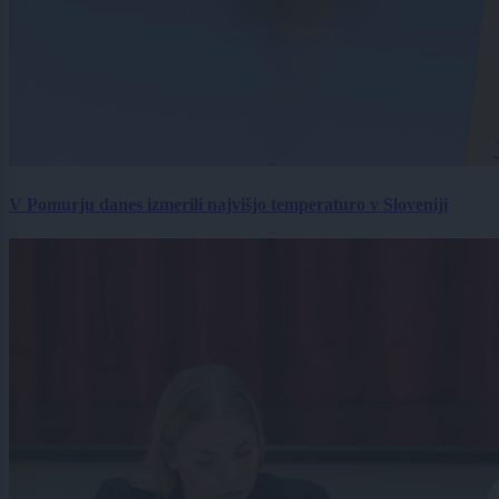
V Pomurju danes izmerili najvišjo temperaturo v Sloveniji