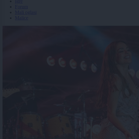
Igre
Forum
Mali oglasi
Malice