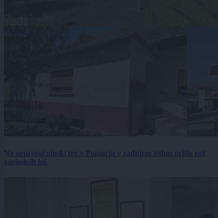
Na nepremičninski trg v Pomurju v zadnjem tednu prišlo pet
zanimivih hiš