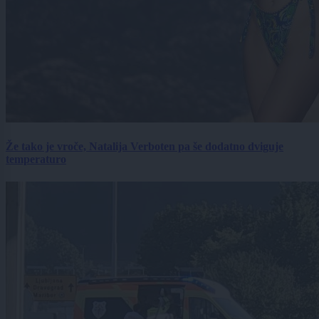
Že tako je vroče, Natalija Verboten pa še dodatno dviguje
temperaturo