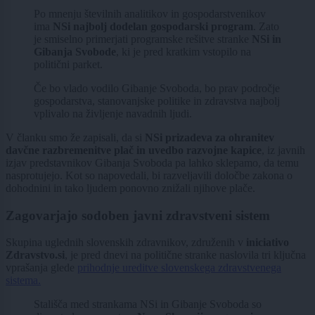
Po mnenju številnih analitikov in gospodarstvenikov
ima
NSi najbolj dodelan gospodarski program
. Zato
je smiselno primerjati programske rešitve stranke
NSi in
Gibanja Svobode
, ki je pred kratkim vstopilo na
politični parket.
Če bo vlado vodilo Gibanje Svoboda, bo prav področje
gospodarstva, stanovanjske politike in zdravstva najbolj
vplivalo na življenje navadnih ljudi.
V članku smo že zapisali, da si
NSi prizadeva za ohranitev
davčne razbremenitve plač in uvedbo razvojne kapice
, iz javnih
izjav predstavnikov Gibanja Svoboda pa lahko sklepamo, da temu
nasprotujejo. Kot so napovedali, bi razveljavili določbe zakona o
dohodnini in tako ljudem ponovno znižali njihove plače.
Zagovarjajo sodoben javni zdravstveni sistem
Skupina uglednih slovenskih zdravnikov, združenih v
iniciativo
Zdravstvo.si
, je pred dnevi na politične stranke naslovila tri ključna
vprašanja glede
prihodnje ureditve slovenskega zdravstvenega
sistema.
Stališča med strankama NSi in Gibanje Svoboda so