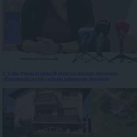
V Veliki Polani predstavili program državne slovesnosti,
»Prekmurski svétek« prinaša celodnevno dogajanje