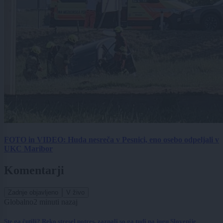
FOTO in VIDEO: Huda nesreča v Pesnici, eno osebo odpeljali v
UKC Maribor
Komentarji
Zadnje objavljeno
V živo
Globalno
2 minuti nazaj
Ste ga čutili? Reko stresel potres, zaznali so ga tudi na jugu Slovenije