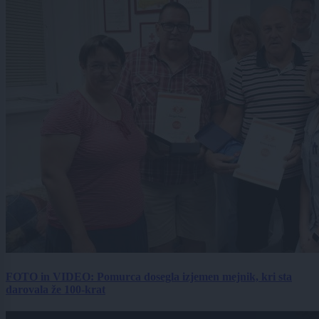
FOTO in VIDEO: Pomurca dosegla izjemen mejnik, kri sta
darovala že 100-krat