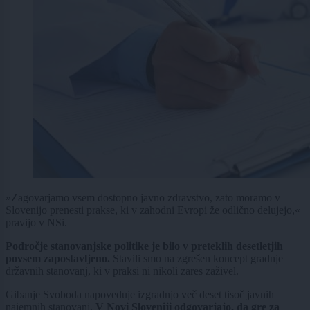
»Zagovarjamo vsem dostopno javno zdravstvo, zato moramo v
Slovenijo prenesti prakse, ki v zahodni Evropi že odlično delujejo,«
pravijo v NSi.
Področje stanovanjske politike je bilo v preteklih desetletjih
povsem zapostavljeno.
Stavili smo na zgrešen koncept gradnje
državnih stanovanj, ki v praksi ni nikoli zares zaživel.
Gibanje Svoboda napoveduje izgradnjo več deset tisoč javnih
najemnih stanovanj.
V Novi Sloveniji odgovarjajo, da gre za