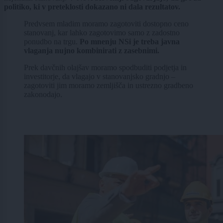
politiko, ki v preteklosti dokazano ni dala rezultatov.
Predvsem mladim moramo zagotoviti dostopno ceno
stanovanj, kar lahko zagotovimo samo z zadostno
ponudbo na trgu.
Po mnenju NSi je treba javna
vlaganja nujno kombinirati z zasebnimi.
Prek davčnih olajšav moramo spodbuditi podjetja in
investitorje, da vlagajo v stanovanjsko gradnjo –
zagotoviti jim moramo zemljišča in ustrezno gradbeno
zakonodajo.