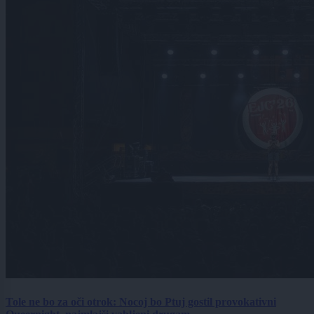
Tole ne bo za oči otrok: Nocoj bo Ptuj gostil provokativni