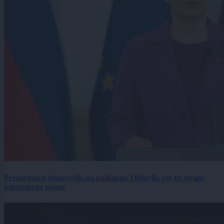
Predsednica odgovorila na ugibanja: Objavila vse tri strani
odpustnega pisma