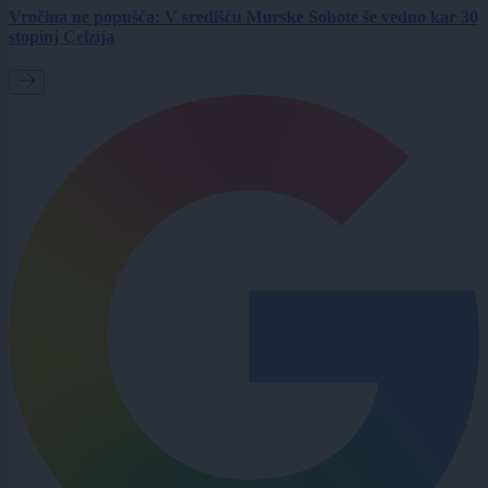
Vročina ne popušča: V središču Murske Sobote še vedno kar 30
stopinj Celzija