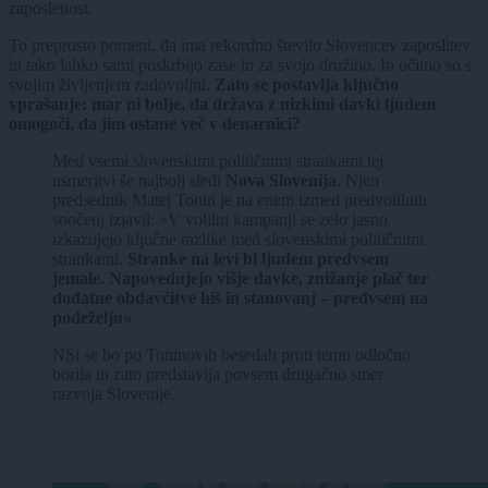
zaposlenost.
To preprosto pomeni, da ima rekordno število Slovencev zaposlitev
in tako lahko sami poskrbijo zase in za svojo družino. In očitno so s
svojim življenjem zadovoljni.
Zato se postavlja ključno
vprašanje: mar ni bolje, da država z nizkimi davki ljudem
omogoči, da jim ostane več v denarnici?
Med vsemi slovenskimi političnimi strankami tej
usmeritvi še najbolj sledi
Nova Slovenija
. Njen
predsednik Matej Tonin je na enem izmed predvolilnih
soočenj izjavil: »V volilni kampanji se zelo jasno
izkazujejo ključne razlike med slovenskimi političnimi
strankami.
Stranke na levi bi ljudem predvsem
jemale. Napovedujejo višje davke, znižanje plač ter
dodatne obdavčitve hiš in stanovanj – predvsem na
podeželju«
.
NSi se bo po Toninovih besedah proti temu odločno
borila in zato predstavlja povsem drugačno smer
razvoja Slovenije.