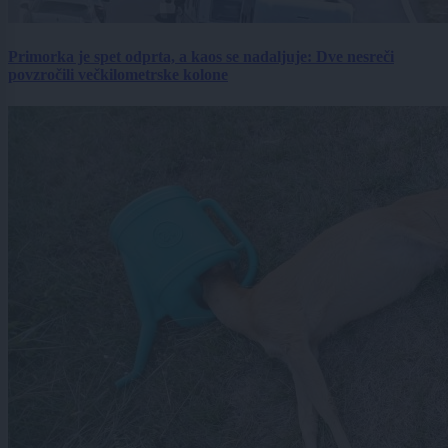
Primorka je spet odprta, a kaos se nadaljuje: Dve nesreči
povzročili večkilometrske kolone