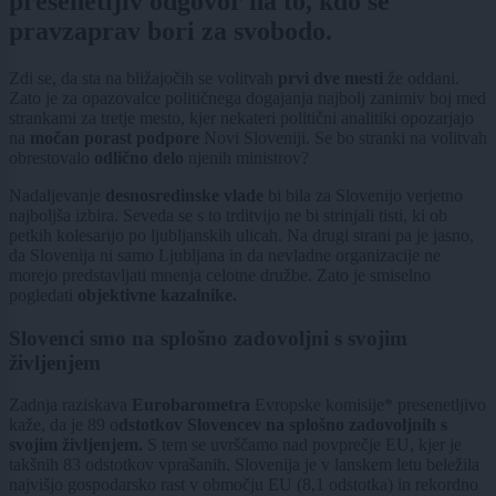
presenetljiv odgovor na to, kdo se
pravzaprav bori za svobodo.
Zdi se, da sta na bližajočih se volitvah
prvi dve mesti
že oddani.
Zato je za opazovalce političnega dogajanja najbolj zanimiv boj med
strankami za tretje mesto, kjer nekateri politični analitiki opozarjajo
na
močan porast podpore
Novi Sloveniji. Se bo stranki na volitvah
obrestovalo
odlično delo
njenih ministrov?
Nadaljevanje
desnosredinske vlade
bi bila za Slovenijo verjetno
najboljša izbira. Seveda se s to trditvijo ne bi strinjali tisti, ki ob
petkih kolesarijo po ljubljanskih ulicah. Na drugi strani pa je jasno,
da Slovenija ni samo Ljubljana in da nevladne organizacije ne
morejo predstavljati mnenja celotne družbe. Zato je smiselno
pogledati
objektivne kazalnike.
Slovenci smo na splošno zadovoljni s svojim
življenjem
Zadnja raziskava
Eurobarometra
Evropske komisije* presenetljivo
kaže, da je 89 o
dstotkov Slovencev na splošno zadovoljnih s
svojim življenjem.
S tem se uvrščamo nad povprečje EU, kjer je
takšnih 83 odstotkov vprašanih. Slovenija je v lanskem letu beležila
najvišjo gospodarsko rast v območju EU (8,1 odstotka) in rekordno