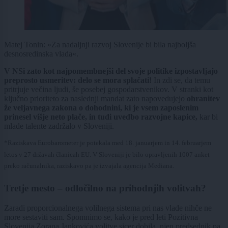
Matej Tonin: »Za nadaljnji razvoj Slovenije bi bila najboljša
desnosredinska vlada«.
V NSi zato kot najpomembnejši del svoje politike izpostavljajo
preprosto usmeritev: delo se mora splačati!
In zdi se, da temu
pritrjuje večina ljudi, še posebej gospodarstvenikov. V stranki kot
ključno prioriteto za naslednji mandat zato napovedujejo
ohranitev
že veljavnega zakona o dohodnini, ki je vsem zaposlenim
prinesel višje neto plače, in tudi uvedbo razvojne kapice,
kar bi
mlade talente zadržalo v Sloveniji.
*Raziskava Eurobarometer je potekala med 18. januarjem in 14. februarjem
letos v 27 državah članicah EU. V Sloveniji je bilo opravljenih 1007 anket
preko računalnika, raziskavo pa je izvajala agencija Mediana.
Tretje mesto – odločilno na prihodnjih volitvah?
Zaradi proporcionalnega volilnega sistema pri nas vlade nihče ne
more sestaviti sam. Spomnimo se, kako je pred leti Pozitivna
Slovenija Zorana Jankovića volitve sicer dobila, njen predsednik pa