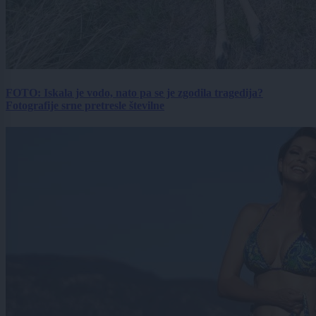
FOTO: Iskala je vodo, nato pa se je zgodila tragedija?
Fotografije srne pretresle številne