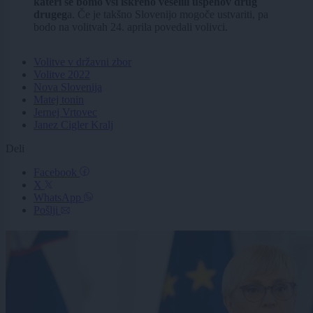
kateri se bomo vsi iskreno veselili uspehov drug
drugeg
a. Če je takšno Slovenijo mogoče ustvariti, pa
bodo na volitvah 24. aprila povedali volivci.
Volitve v državni zbor
Volitve 2022
Nova Slovenija
Matej tonin
Jernej Vrtovec
Janez Cigler Kralj
Deli
Facebook
X
WhatsApp
Pošlji