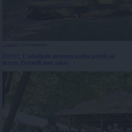
Lokalno
|
3 komentarjev
FOTO: V soboškem mestnem parku podrli več
dreves. Preverili smo, zakaj