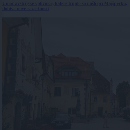
Umor avstrijske vplivnice, katere truplo so našli pri Majšperku,
dobiva nove razsežnosti