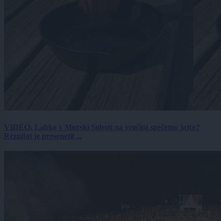
VIDEO: Lahko v Murski Soboti na vročini spečemo jajce?
Rezultat je presenetil ...