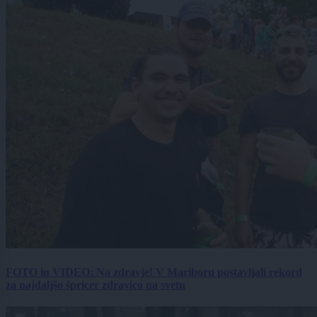
FOTO in VIDEO: Na zdravje! V Mariboru postavljali rekord
za najdaljšo špricer zdravico na svetu