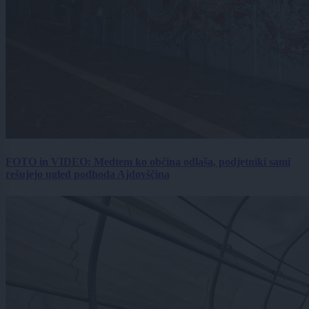
FOTO in VIDEO: Medtem ko občina odlaša, podjetniki sami
rešujejo ugled podhoda Ajdovščina