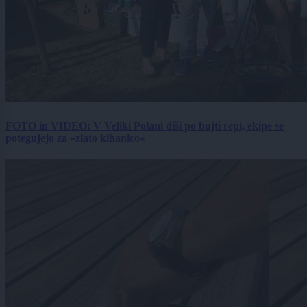
FOTO in VIDEO: V Veliki Polani diši po bujti repi, ekipe se
potegujejo za »zlato kihanico«