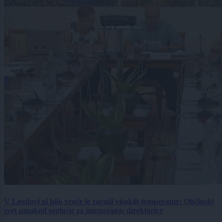
V Lendavi ni bilo vroče le zaradi visokih temperatur: Občinski
svet umaknil soglasje za imenovanje direktorice