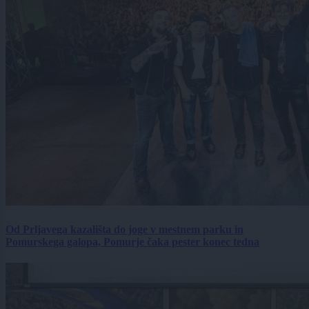
Od Prljavega kazališta do joge v mestnem parku in
Pomurskega galopa, Pomurje čaka pester konec tedna