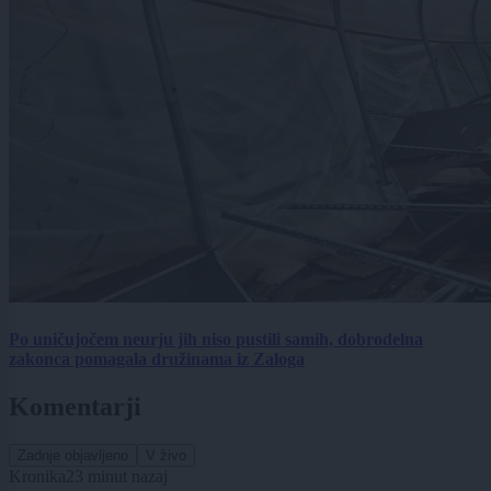
Po uničujočem neurju jih niso pustili samih, dobrodelna
zakonca pomagala družinama iz Zaloga
Komentarji
Zadnje objavljeno
V živo
Kronika
23 minut nazaj