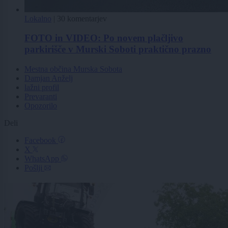
Lokalno
|
30 komentarjev
FOTO in VIDEO: Po novem plačljivo
parkirišče v Murski Soboti praktično prazno
Mestna občina Murska Sobota
Damjan Anželj
lažni profil
Prevaranti
Opozorilo
Deli
Facebook
X
WhatsApp
Pošlji