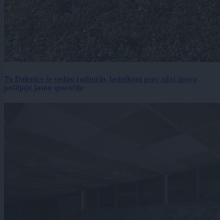
To Dolenjce še vedno razburja, lastnikom psov zdaj znova
pošiljajo jasno sporočilo