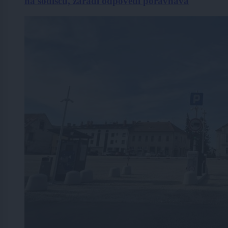
na sodišču, zaradi odpovedi poravnava