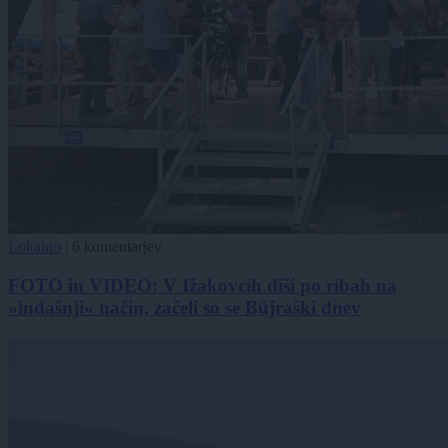
Lokalno
|
6 komentarjev
FOTO in VIDEO: V Ižakovcih diši po ribah na
»indašnji« način, začeli so se Büjraški dnev