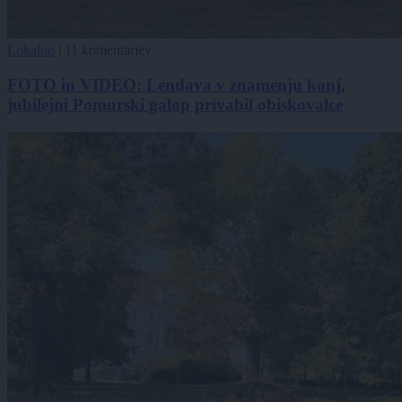
Lokalno
|
11 komentarjev
FOTO in VIDEO: Lendava v znamenju konj,
jubilejni Pomurski galop privabil obiskovalce