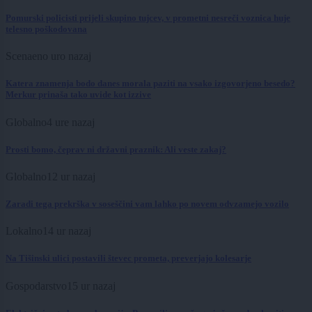
Pomurski policisti prijeli skupino tujcev, v prometni nesreči voznica huje
telesno poškodovana
Scena
eno uro nazaj
Katera znamenja bodo danes morala paziti na vsako izgovorjeno besedo?
Merkur prinaša tako uvide kot izzive
Globalno
4 ure nazaj
Prosti bomo, čeprav ni državni praznik: Ali veste zakaj?
Globalno
12 ur nazaj
Zaradi tega prekrška v soseščini vam lahko po novem odvzamejo vozilo
Lokalno
14 ur nazaj
Na Tišinski ulici postavili števec prometa, preverjajo kolesarje
Gospodarstvo
15 ur nazaj