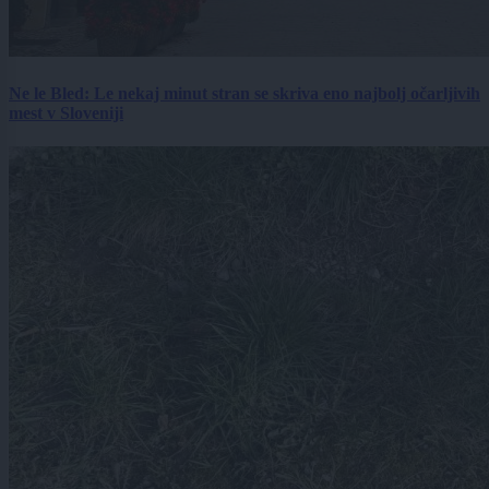
Ne le Bled: Le nekaj minut stran se skriva eno najbolj očarljivih
mest v Sloveniji