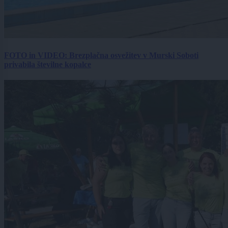
FOTO in VIDEO: Brezplačna osvežitev v Murski Soboti
privabila številne kopalce