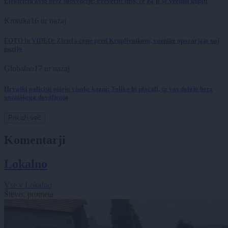
Električni avto brez subvencije: Preverili smo, če ga je še vredno kupiti
Kronika
16 ur nazaj
FOTO in VIDEO: Zletel s ceste pred Kruplivnikom, voznike opozarjajo naj
pazijo
Globalno
17 ur nazaj
Hrvaški policisti pišejo visoke kazni: Toliko bi plačali, če vas dobijo brez
vozniškega dovoljenja
Prikaži več
Komentarji
Lokalno
Vse v Lokalno
Števec prometa