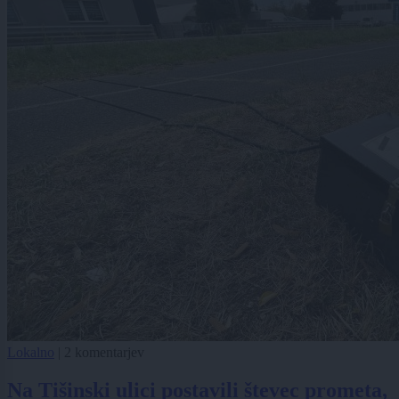
Lokalno
|
2 komentarjev
Na Tišinski ulici postavili števec prometa,