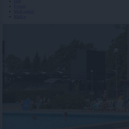
Igre
Forum
Mali oglasi
Malice