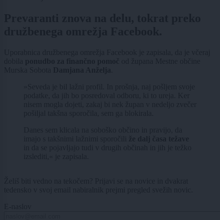
Prevaranti znova na delu, tokrat preko
družbenega omrežja Facebook.
Uporabnica družbenega omrežja Facebook je zapisala, da je včeraj
dobila
ponudbo za finančno pomoč
od župana Mestne občine
Murska Sobota
Damjana Anželja
.
»Seveda je bil lažni profil. In prošnja, naj pošljem svoje
podatke, da jih bo posredoval odboru, ki to ureja. Ker
nisem mogla dojeti, zakaj bi nek župan v nedeljo zvečer
pošiljal takšna sporočila, sem ga blokirala.
Danes sem klicala na soboško občino in pravijo, da
imajo s takšnimi lažnimi sporočili
že dalj časa težave
in da se pojavljajo tudi v drugih občinah in jih je težko
izslediti,« je zapisala.
Želiš biti vedno na tekočem? Prijavi se na novice in dvakrat
tedensko v svoj email nabiralnik prejmi pregled svežih novic.
E-naslov