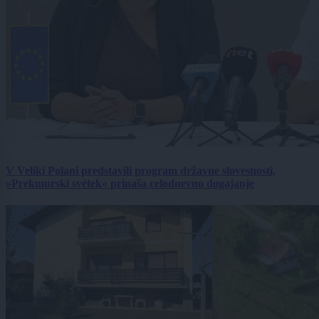
V Veliki Polani predstavili program državne slovesnosti,
»Prekmurski svétek« prinaša celodnevno dogajanje