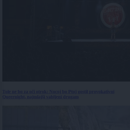
Tole ne bo za oči otrok: Nocoj bo Ptuj gostil provokativni
Queernight, najmlajši vabljeni drugam