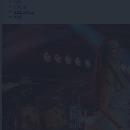
Igre
Forum
Mali oglasi
Malice