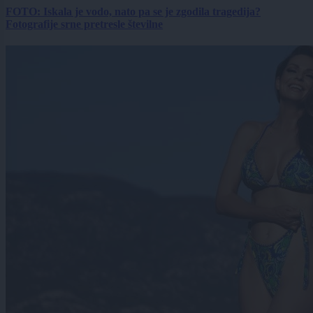
FOTO: Iskala je vodo, nato pa se je zgodila tragedija?
Fotografije srne pretresle številne