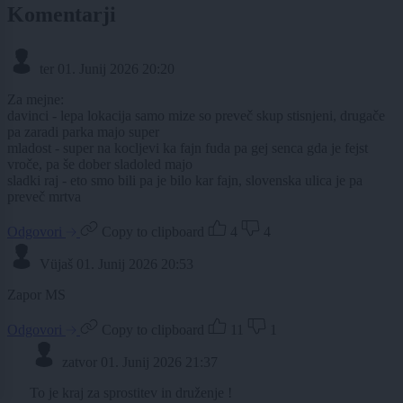
Komentarji
ter
01. Junij 2026 20:20
Za mejne:
davinci - lepa lokacija samo mize so preveč skup stisnjeni, drugače
pa zaradi parka majo super
mladost - super na kocljevi ka fajn fuda pa gej senca gda je fejst
vroče, pa še dober sladoled majo
sladki raj - eto smo bili pa je bilo kar fajn, slovenska ulica je pa
preveč mrtva
Odgovori
Copy to clipboard
4
4
Vüjaš
01. Junij 2026 20:53
Zapor MS
Odgovori
Copy to clipboard
11
1
zatvor
01. Junij 2026 21:37
To je kraj za sprostitev in druženje !