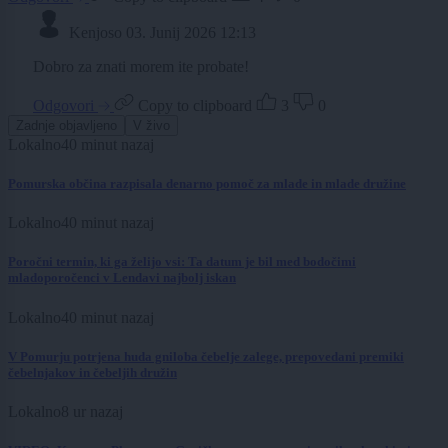
Kenjoso
03. Junij 2026 12:13
Dobro za znati morem ite probate!
Odgovori
Copy to clipboard
3
0
Zadnje objavljeno
V živo
Lokalno
40 minut nazaj
Pomurska občina razpisala denarno pomoč za mlade in mlade družine
Lokalno
40 minut nazaj
Poročni termin, ki ga želijo vsi: Ta datum je bil med bodočimi
mladoporočenci v Lendavi najbolj iskan
Lokalno
40 minut nazaj
V Pomurju potrjena huda gniloba čebelje zalege, prepovedani premiki
čebelnjakov in čebeljih družin
Lokalno
8 ur nazaj