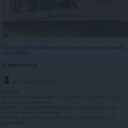
FOTO in VIDEO: Huda nesreča v Pesnici, eno osebo odpeljali v
UKC Maribor
Komentarji
ter
01. Junij 2026 20:20
Za mejne:
davinci - lepa lokacija samo mize so preveč skup stisnjeni, drugače
pa zaradi parka majo super
mladost - super na kocljevi ka fajn fuda pa gej senca gda je fejst
vroče, pa še dober sladoled majo
sladki raj - eto smo bili pa je bilo kar fajn, slovenska ulica je pa
preveč mrtva