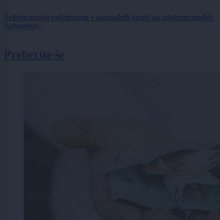
Splošni pogoji sodelovanja v nagradnih igrah na spletnem mediju
Sobotainfo.
Preberite še