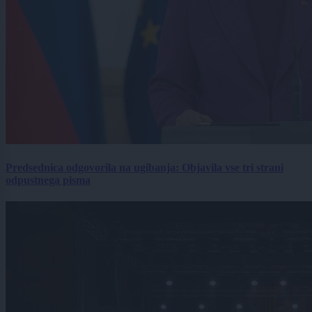
Predsednica odgovorila na ugibanja: Objavila vse tri strani
odpustnega pisma