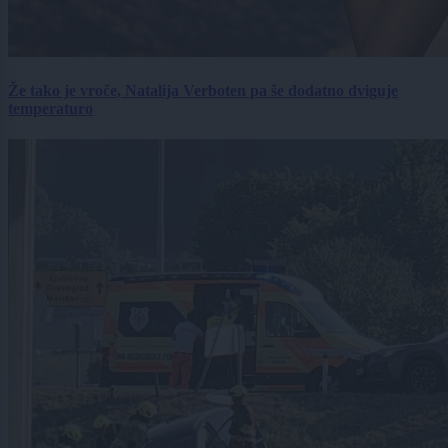
Že tako je vroče, Natalija Verboten pa še dodatno dviguje
temperaturo