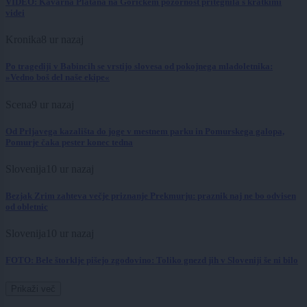
VIDEO: Kavarna Platana na Goričkem pozornost pritegnila s kratkimi
videi
Kronika
8 ur nazaj
Po tragediji v Babincih se vrstijo slovesa od pokojnega mladoletnika:
»Vedno boš del naše ekipe«
Scena
9 ur nazaj
Od Prljavega kazališta do joge v mestnem parku in Pomurskega galopa,
Pomurje čaka pester konec tedna
Slovenija
10 ur nazaj
Bezjak Zrim zahteva večje priznanje Prekmurju: praznik naj ne bo odvisen
od obletnic
Slovenija
10 ur nazaj
FOTO: Bele štorklje pišejo zgodovino: Toliko gnezd jih v Sloveniji še ni bilo
Prikaži več