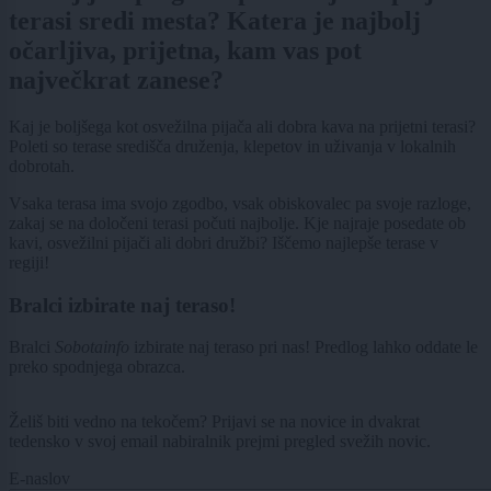
terasi sredi mesta? Katera je najbolj
očarljiva, prijetna, kam vas pot
največkrat zanese?
Kaj je boljšega kot osvežilna pijača ali dobra kava na prijetni terasi?
Poleti so terase središča druženja, klepetov in uživanja v lokalnih
dobrotah.
Vsaka terasa ima svojo zgodbo, vsak obiskovalec pa svoje razloge,
zakaj se na določeni terasi počuti najbolje. Kje najraje posedate ob
kavi, osvežilni pijači ali dobri družbi? Iščemo najlepše terase v
regiji!
Bralci izbirate naj teraso!
Bralci
Sobotainfo
izbirate naj teraso pri nas! Predlog lahko oddate le
preko spodnjega obrazca.
Želiš biti vedno na tekočem? Prijavi se na novice in dvakrat
tedensko v svoj email nabiralnik prejmi pregled svežih novic.
E-naslov