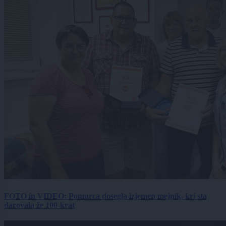
FOTO in VIDEO: Pomurca dosegla izjemen mejnik, kri sta
darovala že 100-krat