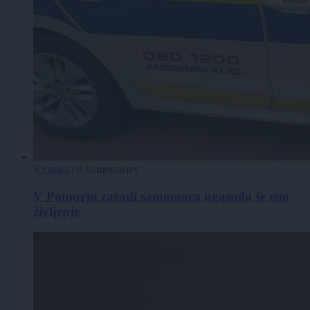
Kronika
|
0 komentarjev
V Pomurju zaradi samomora ugasnilo še eno
življenje