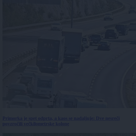
Primorka je spet odprta, a kaos se nadaljuje: Dve nesreči
povzročili večkilometrske kolone