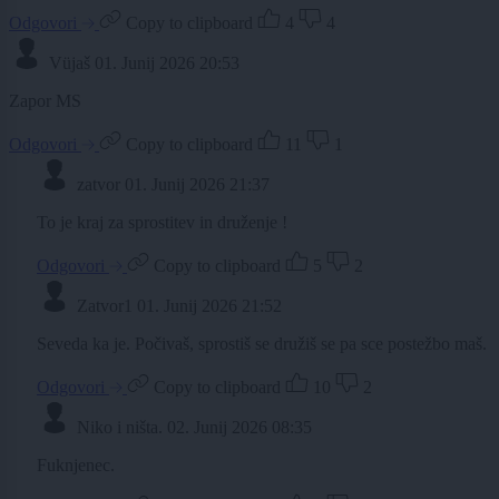
Odgovori
Copy to clipboard
4
4
Vüjaš
01. Junij 2026 20:53
Zapor MS
Odgovori
Copy to clipboard
11
1
zatvor
01. Junij 2026 21:37
To je kraj za sprostitev in druženje !
Odgovori
Copy to clipboard
5
2
Zatvor1
01. Junij 2026 21:52
Seveda ka je. Počivaš, sprostiš se družiš se pa sce postežbo maš.
Odgovori
Copy to clipboard
10
2
Niko i ništa.
02. Junij 2026 08:35
Fuknjenec.