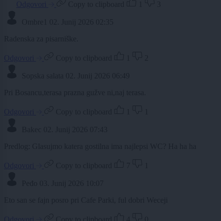
Odgovori
Copy to clipboard
1
3
Ombre1
02. Junij 2026 02:35
Radenska za pisarniške.
Odgovori
Copy to clipboard
1
2
Sopska salata
02. Junij 2026 06:49
Pri Bosancu,terasa prazna gužve ni,naj terasa.
Odgovori
Copy to clipboard
1
1
Bakec
02. Junij 2026 07:43
Predlog: Glasujmo katera gostilna ima najlepsi WC? Ha ha ha
Odgovori
Copy to clipboard
7
1
Peđo
03. Junij 2026 10:07
Eto san se fajn posro pri Cafe Parki, ful dobri Weceji
Odgovori
Copy to clipboard
4
0