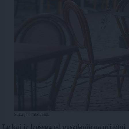
Slika je simbolična.
Le kaj je lepšega od posedanja na prijetni