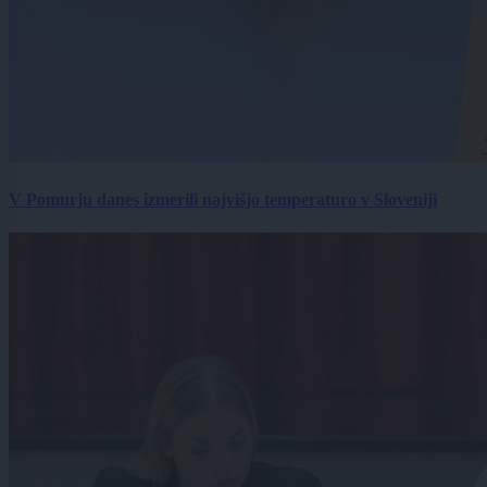
V Pomurju danes izmerili najvišjo temperaturo v Sloveniji