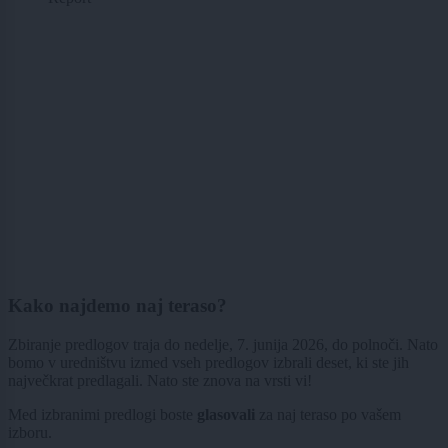
Kako najdemo naj teraso?
Zbiranje predlogov traja do nedelje, 7. junija 2026, do polnoči. Nato
bomo v uredništvu izmed vseh predlogov izbrali deset, ki ste jih
največkrat predlagali. Nato ste znova na vrsti vi!
Med izbranimi predlogi boste
glasovali
za naj teraso po vašem
izboru.