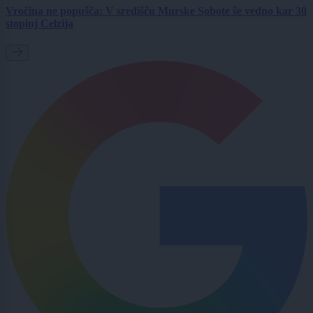
Vročina ne popušča: V središču Murske Sobote še vedno kar 30
stopinj Celzija