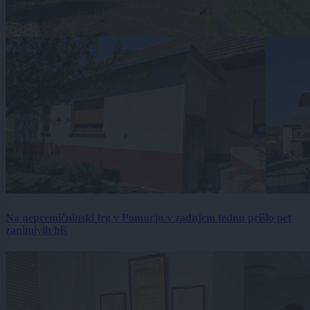
Na nepremičninski trg v Pomurju v zadnjem tednu prišlo pet
zanimivih hiš