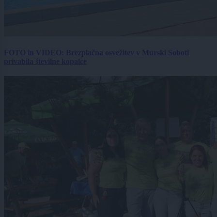
FOTO in VIDEO: Brezplačna osvežitev v Murski Soboti
privabila številne kopalce