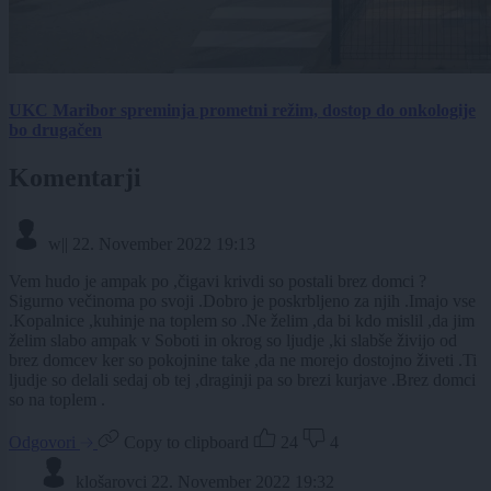
UKC Maribor spreminja prometni režim, dostop do onkologije
bo drugačen
Komentarji
w||
22. November 2022 19:13
Vem hudo je ampak po ,čigavi krivdi so postali brez domci ?
Sigurno večinoma po svoji .Dobro je poskrbljeno za njih .Imajo vse
.Kopalnice ,kuhinje na toplem so .Ne želim ,da bi kdo mislil ,da jim
želim slabo ampak v Soboti in okrog so ljudje ,ki slabše živijo od
brez domcev ker so pokojnine take ,da ne morejo dostojno živeti .Ti
ljudje so delali sedaj ob tej ,draginji pa so brezi kurjave .Brez domci
so na toplem .
Odgovori
Copy to clipboard
24
4
klošarovci
22. November 2022 19:32