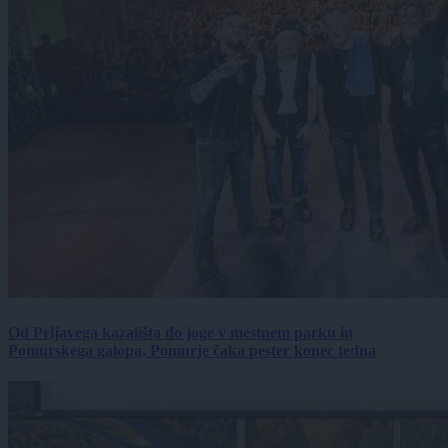
Od Prljavega kazališta do joge v mestnem parku in
Pomurskega galopa, Pomurje čaka pester konec tedna