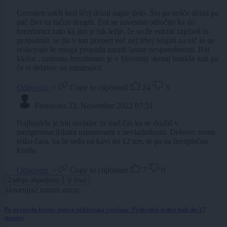
Gnesden sakši keri ščej delati najde delo. Što pa nešče delati pa
pač živi na račun drugih. Eni se zavestno odločijo ka do
brezdomci zato ka jim je tak ležje, če so že enkrat zajebali in
propadnili, se jin v ton primeri več nej trbej brigati za nič in ne
reskejrajo še enoga propada zaradi lastne nesposobnosti. Biti
klošar , oziroma brezdomec je v Sloveniji skoraj boukše kak pa
če si delavec na minimalci.
Odgovori
Copy to clipboard
24
3
Ferencass
23. November 2022 07:51
Najbaukše je biti socialec in maš čas ka se družiš v
medgeneracijskimi ustanovami z nevladnikami. Delavec nema
telko časa, ka bi sedo na kavi do 12 ure, te pa na brezplačno
kosilo.
Odgovori
Copy to clipboard
7
0
Zadnje objavljeno
V živo
Slovenija
2 minuti nazaj
Po prehodu fronte znova peklenska vročina: Prihodnji teden tudi do 37
stopinj