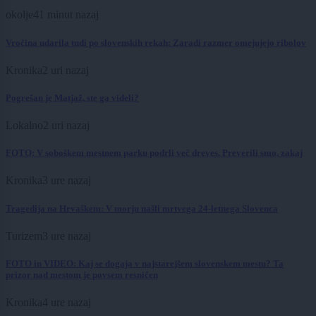
okolje
41 minut nazaj
Vročina udarila tudi po slovenskih rekah: Zaradi razmer omejujejo ribolov
Kronika
2 uri nazaj
Pogrešan je Matjaž, ste ga videli?
Lokalno
2 uri nazaj
FOTO: V soboškem mestnem parku podrli več dreves. Preverili smo, zakaj
Kronika
3 ure nazaj
Tragedija na Hrvaškem: V morju našli mrtvega 24-letnega Slovenca
Turizem
3 ure nazaj
FOTO in VIDEO: Kaj se dogaja v najstarejšem slovenskem mestu? Ta
prizor nad mestom je povsem resničen
Kronika
4 ure nazaj