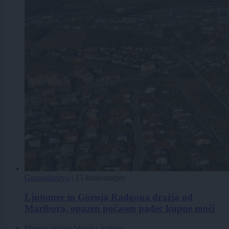
Gospodarstvo
|
15 komentarjev
Ljutomer in Gornja Radgona dražja od
Maribora, opazen počasen padec kupne moči
Mestna občina Murska Sobota