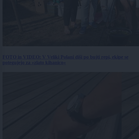
FOTO in VIDEO: V Veliki Polani diši po bujti repi, ekipe se
potegujejo za »zlato kihanico«