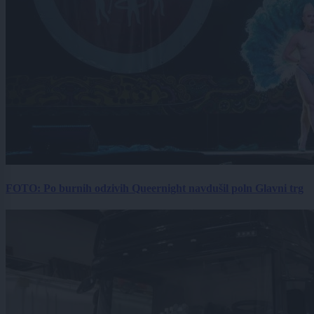
FOTO: Po burnih odzivih Queernight navdušil poln Glavni trg