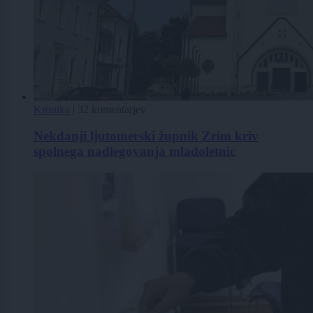
Kronika
|
32 komentarjev
Nekdanji ljutomerski župnik Zrim kriv
spolnega nadlegovanja mladoletnic