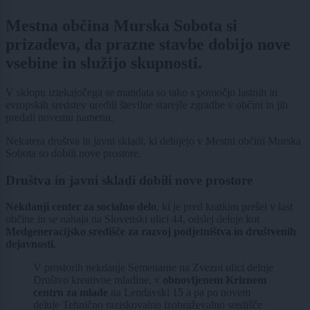
Mestna občina Murska Sobota si
prizadeva, da prazne stavbe dobijo nove
vsebine in služijo skupnosti.
V sklopu iztekajočega se mandata so tako s pomočjo lastnih in
evropskih sredstev uredili številne starejše zgradbe v občini in jih
predali novemu namenu.
Nekatera društva in javni skladi, ki delujejo v Mestni občini Murska
Sobota so dobili nove prostore.
Društva in javni skladi dobili nove prostore
Nekdanji center za socialno delo
, ki je pred kratkim prešel v last
občine in se nahaja na Slovenski ulici 44, odslej deluje kot
Medgeneracijsko
središče za razvoj podjetništva in društvenih
dejavnosti
.
V prostorih nekdanje Semenarne na Zvezni ulici deluje
Društvo kreativne mladine, v
obnovljenem Kriznem
centru za mlade
na Lendavski 15 a pa po novem
deluje Tehnično raziskovalno izobraževalno središče