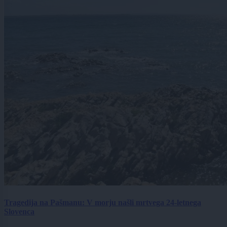
Tragedija na Pašmanu: V morju našli mrtvega 24-letnega
Slovenca