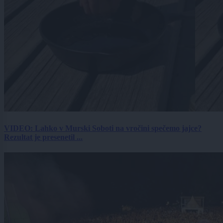
VIDEO: Lahko v Murski Soboti na vročini spečemo jajce?
Rezultat je presenetil ...