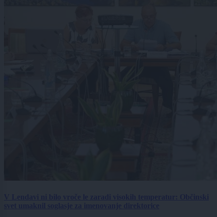
V Lendavi ni bilo vroče le zaradi visokih temperatur: Občinski
svet umaknil soglasje za imenovanje direktorice