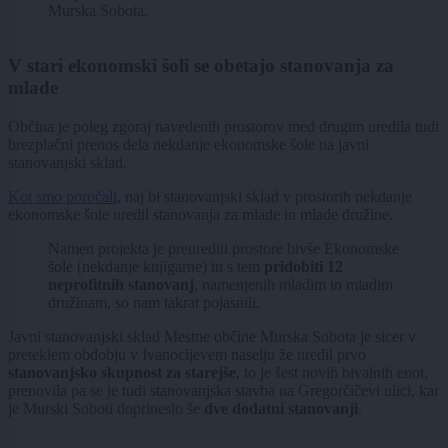
Murska Sobota.
V stari ekonomski šoli se obetajo stanovanja za
mlade
Občina je poleg zgoraj navedenih prostorov med drugim uredila tudi
brezplačni prenos dela nekdanje ekonomske šole na javni
stanovanjski sklad.
Kot smo poročali
, naj bi stanovanjski sklad v prostorih nekdanje
ekonomske šole uredil stanovanja za mlade in mlade družine.
Namen projekta je preurediti prostore bivše Ekonomske
šole (nekdanje knjigarne) in s tem
pridobiti 12
neprofitnih stanovanj
, namenjenih mladim in mladim
družinam, so nam takrat pojasnili.
Javni stanovanjski sklad Mestne občine Murska Sobota je sicer v
preteklem obdobju v Ivanocijevem naselju že uredil prvo
stanovanjsko skupnost za starejše
, to je šest novih bivalnih enot,
prenovila pa se je tudi stanovanjska stavba na Gregorčičevi ulici, kar
je Murski Soboti doprineslo še
dve dodatni stanovanji
.