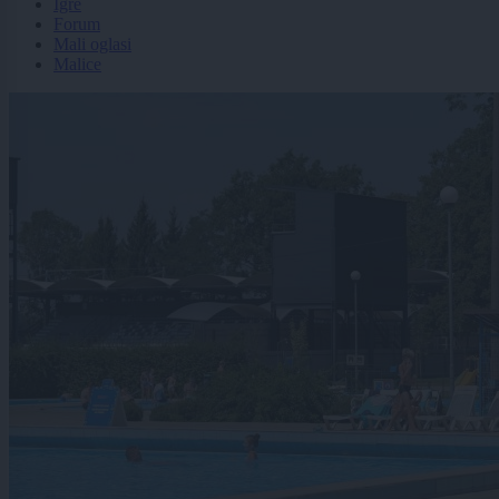
Igre
Forum
Mali oglasi
Malice