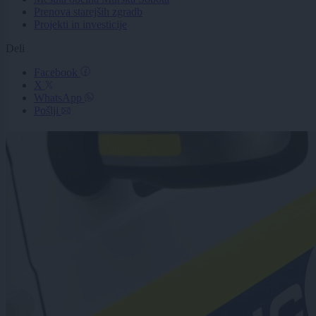
Prenova starejših zgradb
Projekti in investicije
Deli
Facebook
X
WhatsApp
Pošlji