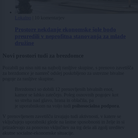
Lokalno
|
10 komentarjev
Prostore nekdanje ekonomske šole bodo
preuredili v neprofitna stanovanja za mlade
družine
Novi prostori tudi za brezdomce
Pozabili pa niso niti na najbolj ranljive skupine, s prenovo zavetišča
za brezdomce je namreč odslej poskrbljeno za ustrezne bivalne
pogoje za ranljive skupine.
Brezdomci so dobili 12 prenovljenih bivalnih enot,
kamor se lahko zatečejo. Poleg osnovnih pogojev kot
so streha nad glavo, hrana in oblačila, pa
je uporabnikom na voljo tudi
psihosocialna podpora
.
V prenovljenem zavetišču izvajajo tudi aktivnosti, v katere se
vključujejo uporabniki glede na lastne sposobnosti in želje in si
prizadevajo za ponovno vključitev na trg dela ali zgolj ureditev
akutne socialne-ekonomske situacije.