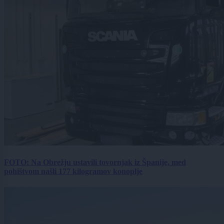
FOTO: Na Obrežju ustavili tovornjak iz Španije, med
pohištvom našli 177 kilogramov konoplje