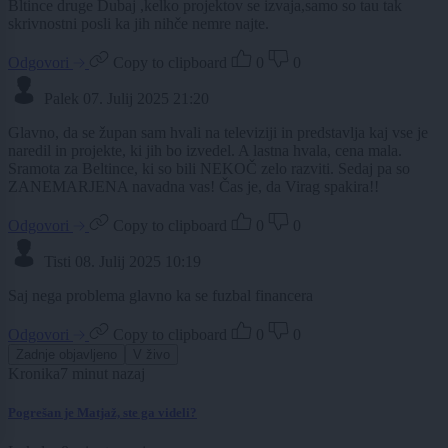
Bltince druge Dubaj ,kelko projektov se izvaja,samo so tau tak
skrivnostni posli ka jih nihče nemre najte.
Odgovori
Copy to clipboard
0
0
Palek
07. Julij 2025 21:20
Glavno, da se župan sam hvali na televiziji in predstavlja kaj vse je
naredil in projekte, ki jih bo izvedel. A lastna hvala, cena mala.
Sramota za Beltince, ki so bili NEKOČ zelo razviti. Sedaj pa so
ZANEMARJENA navadna vas! Čas je, da Virag spakira!!
Odgovori
Copy to clipboard
0
0
Tisti
08. Julij 2025 10:19
Saj nega problema glavno ka se fuzbal financera
Odgovori
Copy to clipboard
0
0
Zadnje objavljeno
V živo
Kronika
7 minut nazaj
Pogrešan je Matjaž, ste ga videli?