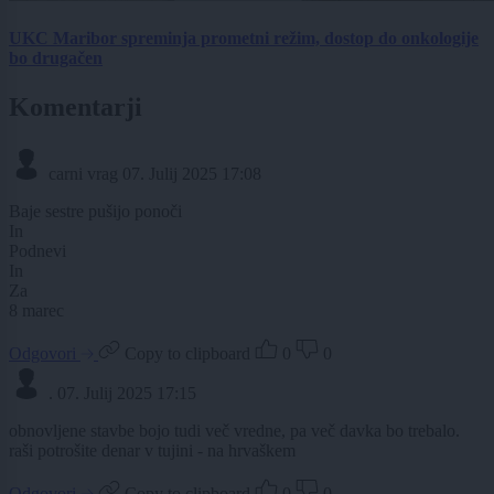
UKC Maribor spreminja prometni režim, dostop do onkologije
bo drugačen
Komentarji
carni vrag
07. Julij 2025 17:08
Baje sestre pušijo ponoči
In
Podnevi
In
Za
8 marec
Odgovori
Copy to clipboard
0
0
.
07. Julij 2025 17:15
obnovljene stavbe bojo tudi več vredne, pa več davka bo trebalo.
raši potrošite denar v tujini - na hrvaškem
Odgovori
Copy to clipboard
0
0