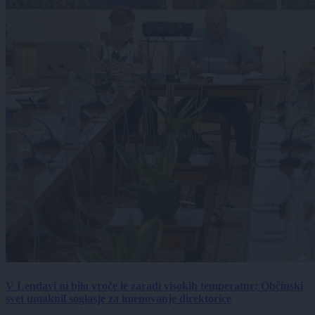
V Lendavi ni bilo vroče le zaradi visokih temperatur: Občinski
svet umaknil soglasje za imenovanje direktorice