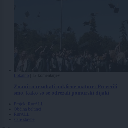
Lokalno
|
12 komentarjev
Znani so rezultati poklicne mature: Preverili
smo, kako so se odrezali pomurski dijaki
Projekt RurALL
Občina beltinci
RurALL
stare stavbe