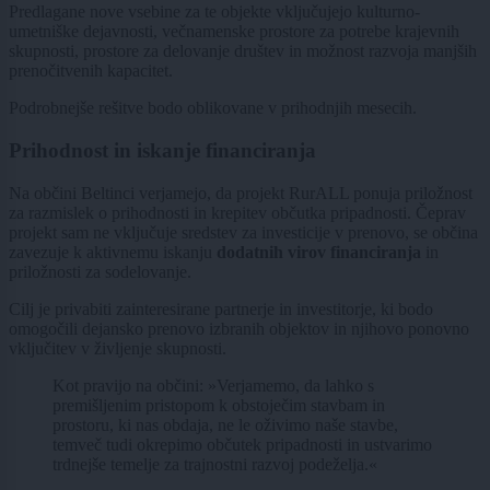
Predlagane nove vsebine za te objekte vključujejo kulturno-
umetniške dejavnosti, večnamenske prostore za potrebe krajevnih
skupnosti, prostore za delovanje društev in možnost razvoja manjših
prenočitvenih kapacitet.
Podrobnejše rešitve bodo oblikovane v prihodnjih mesecih.
Prihodnost in iskanje financiranja
Na občini Beltinci verjamejo, da projekt RurALL ponuja priložnost
za razmislek o prihodnosti in krepitev občutka pripadnosti. Čeprav
projekt sam ne vključuje sredstev za investicije v prenovo, se občina
zavezuje k aktivnemu iskanju
dodatnih virov financiranja
in
priložnosti za sodelovanje.
Cilj je privabiti zainteresirane partnerje in investitorje, ki bodo
omogočili dejansko prenovo izbranih objektov in njihovo ponovno
vključitev v življenje skupnosti.
Kot pravijo na občini: »Verjamemo, da lahko s
premišljenim pristopom k obstoječim stavbam in
prostoru, ki nas obdaja, ne le oživimo naše stavbe,
temveč tudi okrepimo občutek pripadnosti in ustvarimo
trdnejše temelje za trajnostni razvoj podeželja.«