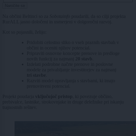
Naročite se
Na občini Beltinci so za
Sobotainfo
poudarili, da so cilji projekta
RurALL jasno določeni in usmerjeni v dolgoročni razvoj.
Kot so pojasnili, želijo:
Pridobiti celostno sliko o vseh praznih stavbah v
občini in oceniti njihov potencial.
Pripraviti osnovne koncepte prenove in predloge
novih funkcij za najmanj
20 stavb
.
Izdelati podrobne načrte prenove in poslovne
modele za privabljanje investitorjev za najmanj
tri stavbe
.
Razviti model upravljanja s stavbami, ki imajo
prenovitveni potencial.
Projekt poudarja
vključujoč pristop
, ki povezuje občino,
prebivalce, lastnike, strokovnjake in druge deležnike pri iskanju
trajnostnih rešitev.