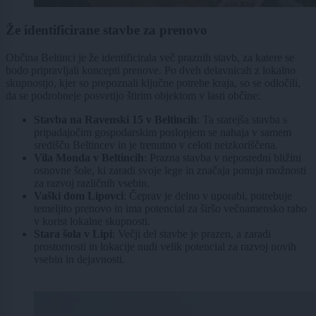
Že identificirane stavbe za prenovo
Občina Beltinci je že identificirala več praznih stavb, za katere se
bodo pripravljali koncepti prenove. Po dveh delavnicah z lokalno
skupnostjo, kjer so prepoznali ključne potrebe kraja, so se odločili,
da se podrobneje posvetijo štirim objektom v lasti občine:
Stavba na Ravenski 15 v Beltincih
: Ta starejša stavba s
pripadajočim gospodarskim poslopjem se nahaja v samem
središču Beltincev in je trenutno v celoti neizkoriščena.
Vila Monda v Beltincih
: Prazna stavba v neposredni bližini
osnovne šole, ki zaradi svoje lege in značaja ponuja možnosti
za razvoj različnih vsebin.
Vaški dom Lipovci
: Čeprav je delno v uporabi, potrebuje
temeljito prenovo in ima potencial za širšo večnamensko rabo
v korist lokalne skupnosti.
Stara šola v Lipi
: Večji del stavbe je prazen, a zaradi
prostornosti in lokacije nudi velik potencial za razvoj novih
vsebin in dejavnosti.