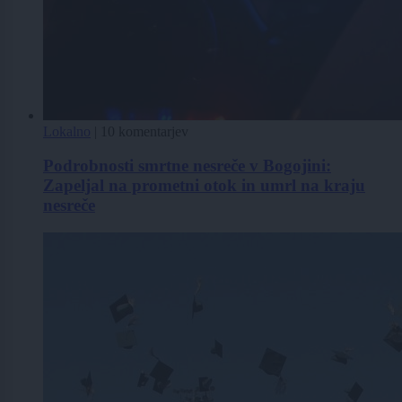
Lokalno
|
10 komentarjev
Podrobnosti smrtne nesreče v Bogojini:
Zapeljal na prometni otok in umrl na kraju
nesreče