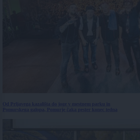
Od Prljavega kazališta do joge v mestnem parku in
Pomurskega galopa, Pomurje čaka pester konec tedna