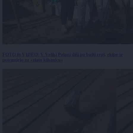
FOTO in VIDEO: V Veliki Polani diši po bujti repi, ekipe se
potegujejo za »zlato kihanico«