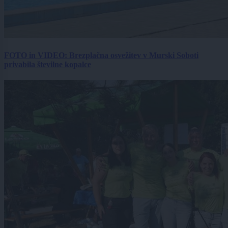
FOTO in VIDEO: Brezplačna osvežitev v Murski Soboti
privabila številne kopalce