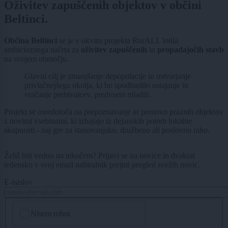
Oživitev zapuščenih objektov v občini
Beltinci.
Občina Beltinci
se je v okviru projekta RurALL lotila
ambicioznega načrta za
oživitev zapuščenih
in
propadajočih stavb
na svojem območju.
Glavni cilj je zmanjšanje depopulacije in ustvarjanje
privlačnejšega okolja, ki bo spodbudilo ostajanje in
vračanje prebivalcev, predvsem mladih.
Projekt se osredotoča na prepoznavanje in prenovo praznih objektov
z novimi vsebinami, ki izhajajo iz dejanskih potreb lokalne
skupnosti - naj gre za stanovanjsko, družbeno ali poslovno rabo.
Želiš biti vedno na tekočem? Prijavi se na novice in dvakrat
tedensko v svoj email nabiralnik prejmi pregled svežih novic.
E-naslov
CAPTCHA
Nisem robot