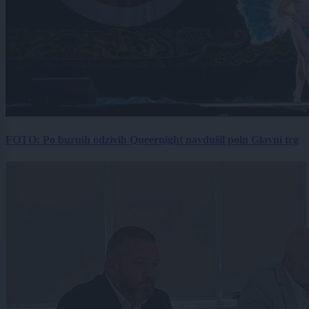
FOTO: Po burnih odzivih Queernight navdušil poln Glavni trg