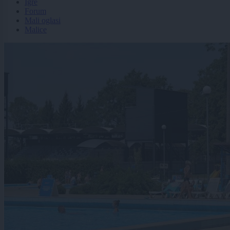
Igre
Forum
Mali oglasi
Malice