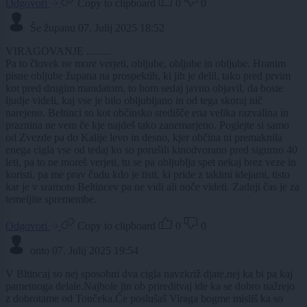
Odgovori
Copy to clipboard
0
0
Še županu
07. Julij 2025 18:52
VIRAGOVANJE .........
Pa to človek ne more verjeti, obljube, obljube in obljube. Hranim
pisne obljube župana na prospektih, ki jih je delil, tako pred prvim
kot pred drugim mandatom, to bom sedaj javno objavil, da boste
ljudje videli, kaj vse je bilo obljubljano in od tega skoraj nič
narejeno. Beltinci so kot občinsko središče ena velika razvalina in
praznina ne vem če kje najdeš tako zanemarjeno. Poglejte si samo
od Zvezde pa do Kalije levo in desno, kjer občina ni premaknila
enega cigla vse od tedaj ko so porušili kinodvorano pred sigurno 40
leti, pa to ne moreš verjeti, tu se pa obljublja spet nekaj brez veze in
koristi, pa me prav čudu kdo je tisti, ki pride z takimi idejami, tisto
kar je v sramoto Beltincev pa ne vidi ali noče videti. Zadnji čas je za
temeljite spremembe.
Odgovori
Copy to clipboard
0
0
onto
07. Julij 2025 19:54
V Bltincaj so nej sposobni dva cigla navzkriž djate,nej ka bi pa kaj
pametnoga delale.Najbole jin ob prireditvaj ide ka se dobro nažrejo
z dobrotame od Tončeka.Če poslušaš Viraga bogme misliš ka so