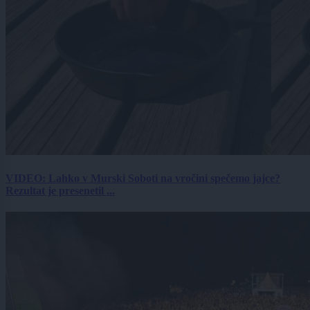
VIDEO: Lahko v Murski Soboti na vročini spečemo jajce?
Rezultat je presenetil ...