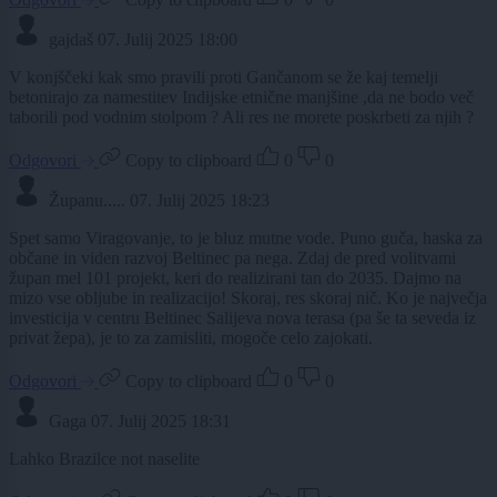
gajdaš
07. Julij 2025 18:00
V konjščeki kak smo pravili proti Gančanom se že kaj temelji
betonirajo za namestitev Indijske etnične manjšine ,da ne bodo več
taborili pod vodnim stolpom ? Ali res ne morete poskrbeti za njih ?
Odgovori
Copy to clipboard
0
0
Županu.....
07. Julij 2025 18:23
Spet samo Viragovanje, to je bluz mutne vode. Puno guča, haska za
občane in viden razvoj Beltinec pa nega. Zdaj de pred volitvami
župan mel 101 projekt, keri do realizirani tan do 2035. Dajmo na
mizo vse obljube in realizacijo! Skoraj, res skoraj nič. Ko je največja
investicija v centru Beltinec Salijeva nova terasa (pa še ta seveda iz
privat žepa), je to za zamisliti, mogoče celo zajokati.
Odgovori
Copy to clipboard
0
0
Gaga
07. Julij 2025 18:31
Lahko Brazilce not naselite