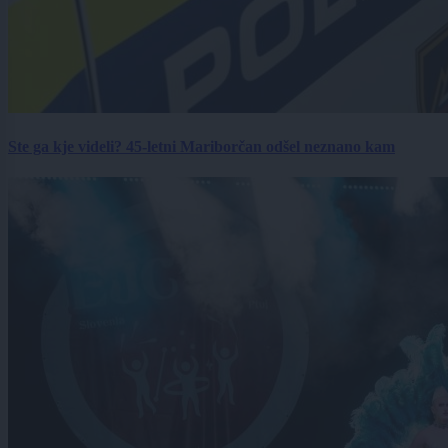
Ste ga kje videli? 45-letni Mariborčan odšel neznano kam