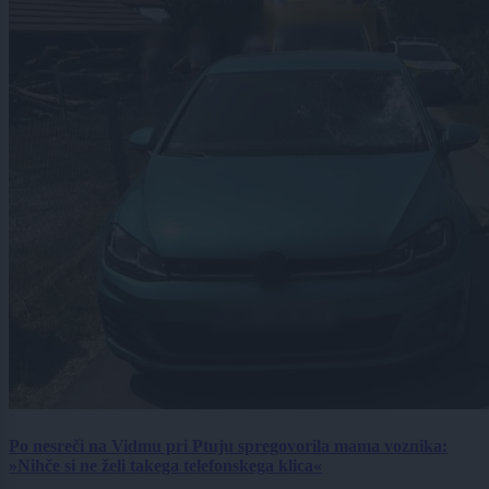
Po nesreči na Vidmu pri Ptuju spregovorila mama voznika:
»Nihče si ne želi takega telefonskega klica«