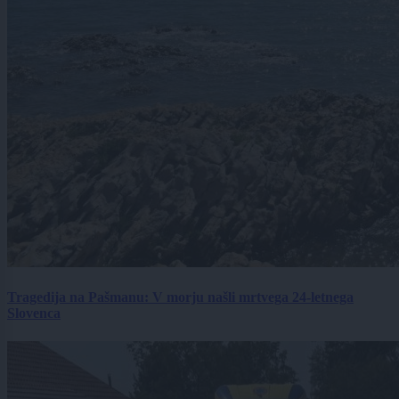
Tragedija na Pašmanu: V morju našli mrtvega 24-letnega
Slovenca