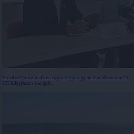
Na Obrežju ustavili tovornjak iz Španije, med pohištvom našli
177 kilogramov konoplje