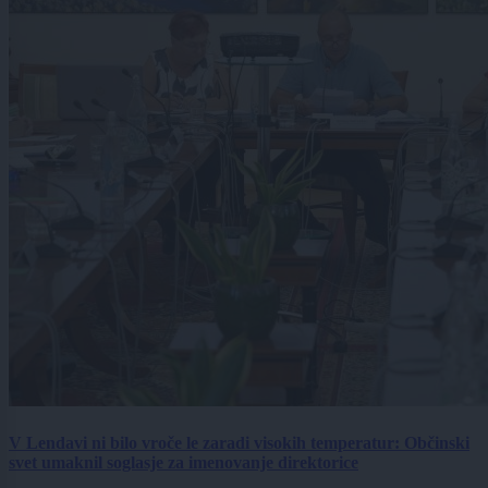
V Lendavi ni bilo vroče le zaradi visokih temperatur: Občinski
svet umaknil soglasje za imenovanje direktorice