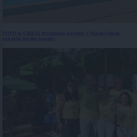
FOTO in VIDEO: Brezplačna osvežitev v Murski Soboti
privabila številne kopalce