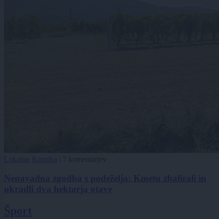
Lokalno
Kronika
|
7 komentarjev
Nenavadna zgodba s podeželja: Kmetu zbalirali in
ukradli dva hektarja otave
Šport