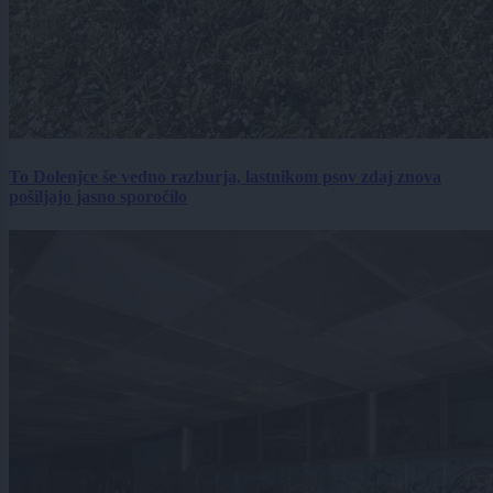
To Dolenjce še vedno razburja, lastnikom psov zdaj znova
pošiljajo jasno sporočilo