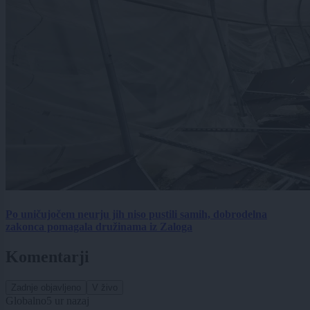
Po uničujočem neurju jih niso pustili samih, dobrodelna
zakonca pomagala družinama iz Zaloga
Komentarji
Zadnje objavljeno
V živo
Globalno
5 ur nazaj