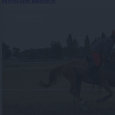
preverjajo kolesarje