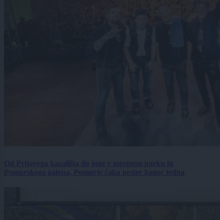
Od Prljavega kazališta do joge v mestnem parku in
Pomurskega galopa, Pomurje čaka pester konec tedna