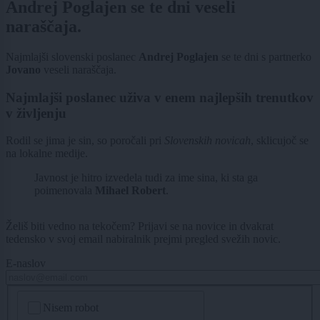
Andrej Poglajen se te dni veseli
naraščaja.
Najmlajši slovenski poslanec
Andrej Poglajen
se te dni s partnerko
Jovano
veseli naraščaja.
Najmlajši poslanec uživa v enem najlepših trenutkov
v življenju
Rodil se jima je sin, so poročali pri
Slovenskih novicah
, sklicujoč se
na lokalne medije.
Javnost je hitro izvedela tudi za ime sina, ki sta ga
poimenovala
Mihael Robert
.
Želiš biti vedno na tekočem? Prijavi se na novice in dvakrat
tedensko v svoj email nabiralnik prejmi pregled svežih novic.
E-naslov
CAPTCHA
Nisem robot