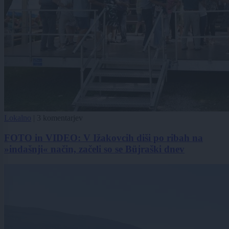
Lokalno
|
3 komentarjev
FOTO in VIDEO: V Ižakovcih diši po ribah na
»indašnji« način, začeli so se Büjraški dnev