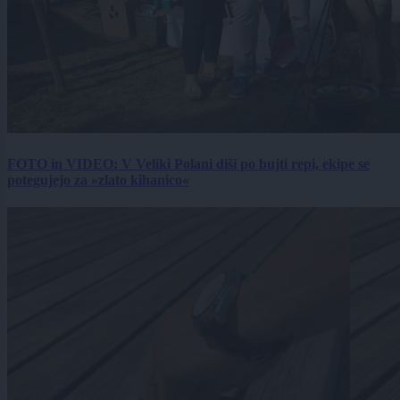
FOTO in VIDEO: V Veliki Polani diši po bujti repi, ekipe se
potegujejo za »zlato kihanico«