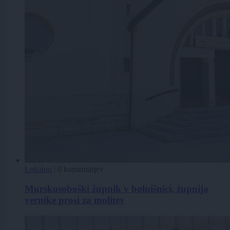
Lokalno
|
0 komentarjev
Murskosoboški župnik v bolnišnici, župnija
vernike prosi za molitev