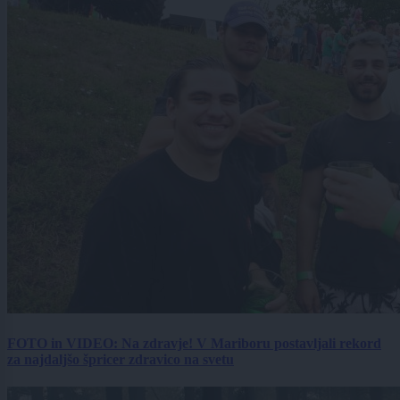
FOTO in VIDEO: Na zdravje! V Mariboru postavljali rekord
za najdaljšo špricer zdravico na svetu