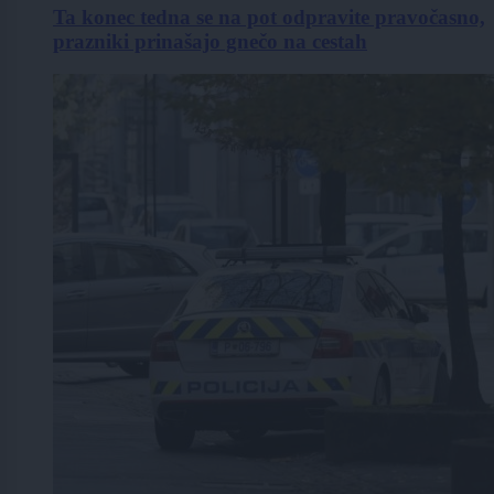
Ta konec tedna se na pot odpravite pravočasno,
prazniki prinašajo gnečo na cestah