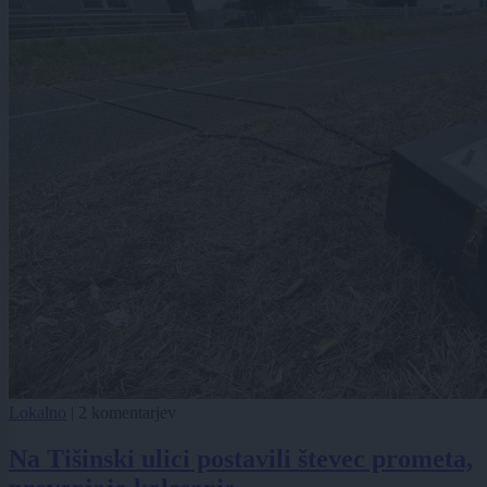
Lokalno
|
2 komentarjev
Na Tišinski ulici postavili števec prometa,