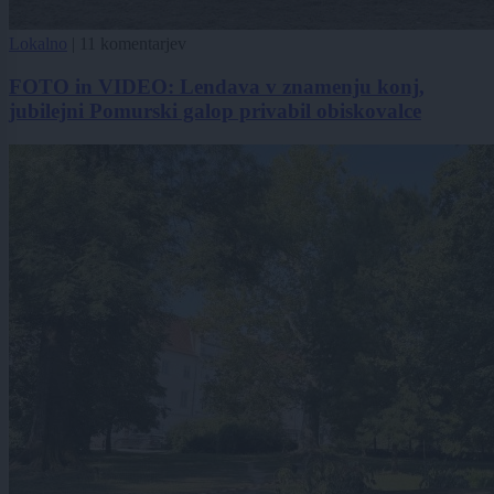
Lokalno
|
11 komentarjev
FOTO in VIDEO: Lendava v znamenju konj,
jubilejni Pomurski galop privabil obiskovalce