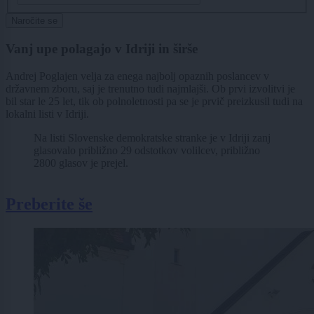
Naročite se
Vanj upe polagajo v Idriji in širše
Andrej Poglajen velja za enega najbolj opaznih poslancev v
državnem zboru, saj je trenutno tudi najmlajši. Ob prvi izvolitvi je
bil star le 25 let, tik ob polnoletnosti pa se je prvič preizkusil tudi na
lokalni listi v Idriji.
Na listi Slovenske demokratske stranke je v Idriji zanj
glasovalo približno 29 odstotkov volilcev, približno
2800 glasov je prejel.
Preberite še