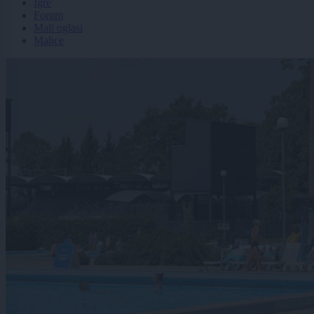
Igre
Forum
Mali oglasi
Malice