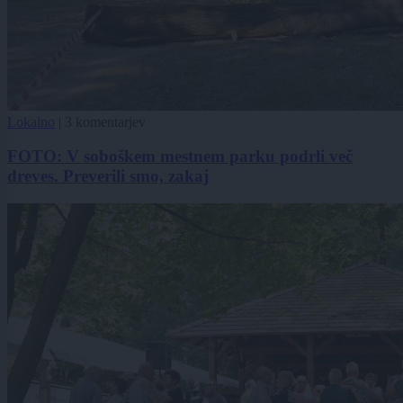
Lokalno
|
3 komentarjev
FOTO: V soboškem mestnem parku podrli več
dreves. Preverili smo, zakaj