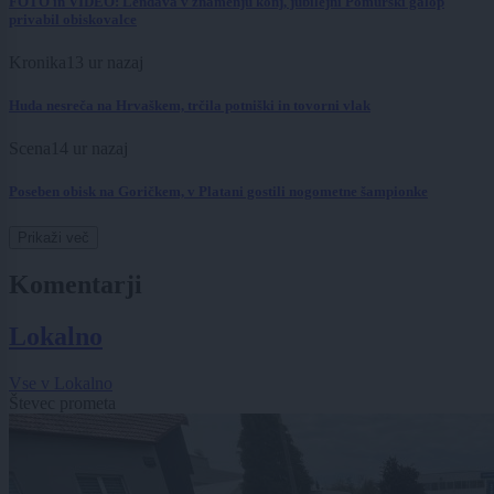
FOTO in VIDEO: Lendava v znamenju konj, jubilejni Pomurski galop
privabil obiskovalce
Kronika
13 ur nazaj
Huda nesreča na Hrvaškem, trčila potniški in tovorni vlak
Scena
14 ur nazaj
Poseben obisk na Goričkem, v Platani gostili nogometne šampionke
Prikaži več
Komentarji
Lokalno
Vse v Lokalno
Števec prometa