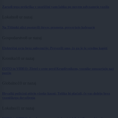
Zaradi tega prekrška v soseščini vam lahko po novem odvzamejo vozilo
Lokalno
8 ur nazaj
Na Tišinski ulici postavili števec prometa, preverjajo kolesarje
Gospodarstvo
8 ur nazaj
Električni avto brez subvencije: Preverili smo, če ga je še vredno kupiti
Kronika
10 ur nazaj
FOTO in VIDEO: Zletel s ceste pred Kruplivnikom, voznike opozarjajo naj
pazijo
Globalno
10 ur nazaj
Hrvaški policisti pišejo visoke kazni: Toliko bi plačali, če vas dobijo brez
vozniškega dovoljenja
Lokalno
11 ur nazaj