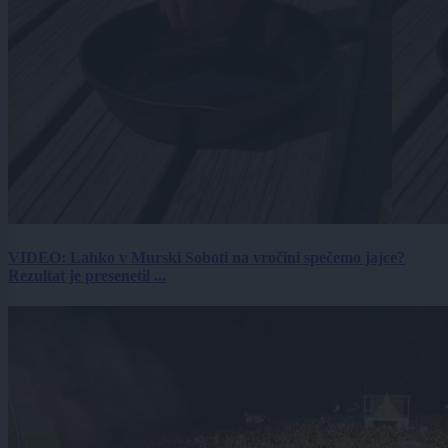
VIDEO: Lahko v Murski Soboti na vročini spečemo jajce?
Rezultat je presenetil ...