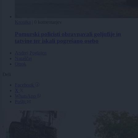
Kronika
|
0 komentarjev
Pomurski policisti obravnavali goljufije in
tatvine ter iskali pogrešano osebo
Andrej Poglajen
Naraščaj
Otrok
Deli
Facebook
X
WhatsApp
Pošlji