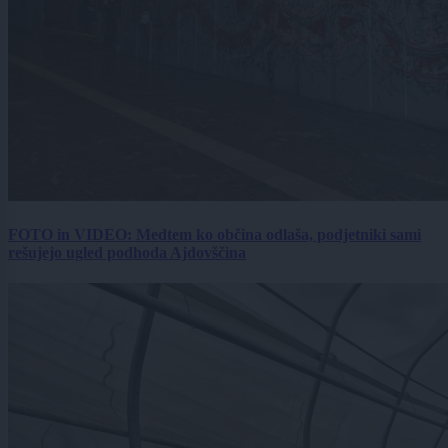
FOTO in VIDEO: Medtem ko občina odlaša, podjetniki sami
rešujejo ugled podhoda Ajdovščina