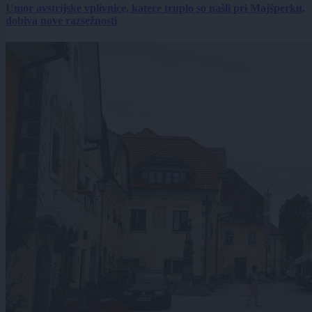
Umor avstrijske vplivnice, katere truplo so našli pri Majšperku,
dobiva nove razsežnosti