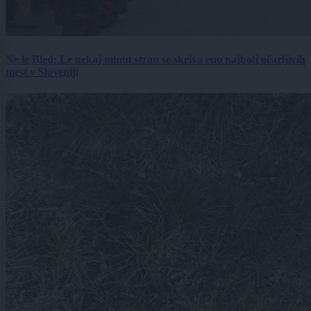
Ne le Bled: Le nekaj minut stran se skriva eno najbolj očarljivih
mest v Sloveniji