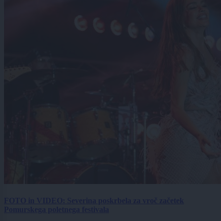
FOTO in VIDEO: Severina poskrbela za vroč začetek
Pomurskega poletnega festivala