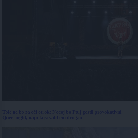
Tole ne bo za oči otrok: Nocoj bo Ptuj gostil provokativni
Queernight, najmlajši vabljeni drugam