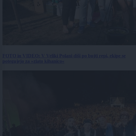
FOTO in VIDEO: V Veliki Polani diši po bujti repi, ekipe se
potegujejo za »zlato kihanico«