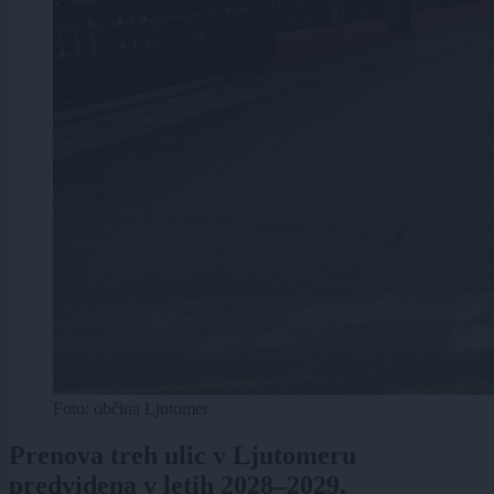
Foto: občina Ljutomer
Prenova treh ulic v Ljutomeru
predvidena v letih 2028–2029.