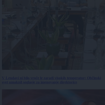
V Lendavi ni bilo vroče le zaradi visokih temperatur: Občinski
svet umaknil soglasje za imenovanje direktorice