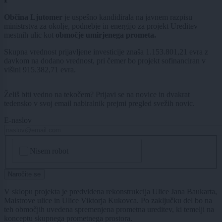
Občina Ljutomer
je uspešno kandidirala na javnem razpisu
ministrstva za okolje, podnebje in energijo za projekt Ureditev
mestnih ulic kot
območje umirjenega prometa.
Skupna vrednost prijavljene investicije znaša 1.153.801,21 evra z
davkom na dodano vrednost, pri čemer bo projekt sofinanciran v
višini 915.382,71 evra.
Želiš biti vedno na tekočem? Prijavi se na novice in dvakrat
tedensko v svoj email nabiralnik prejmi pregled svežih novic.
E-naslov
CAPTCHA
Nisem robot
Naročite se
V sklopu projekta je predvidena rekonstrukcija Ulice Jana Baukarta,
Maistrove ulice in Ulice Viktorja Kukovca. Po zaključku del bo na
teh območjih uvedena spremenjena prometna ureditev, ki temelji na
konceptu skupnega prometnega prostora.