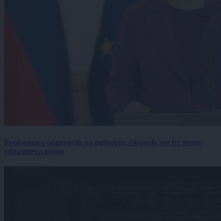
Predsednica odgovorila na ugibanja: Objavila vse tri strani
odpustnega pisma