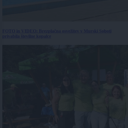
FOTO in VIDEO: Brezplačna osvežitev v Murski Soboti
privabila številne kopalce