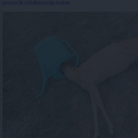
povzročili večkilometrske kolone