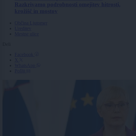
Razkrivamo podrobnosti omejitev hitrosti,
krožišč in mostov
Občina Ljutomer
Ureditev
Mestne ulice
Deli
Facebook
X
WhatsApp
Pošlji