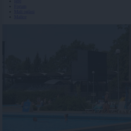
Igre
Forum
Mali oglasi
Malice