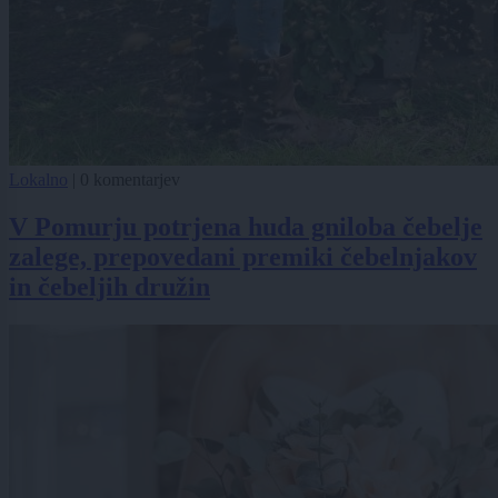
Lokalno
|
0 komentarjev
V Pomurju potrjena huda gniloba čebelje
zalege, prepovedani premiki čebelnjakov
in čebeljih družin