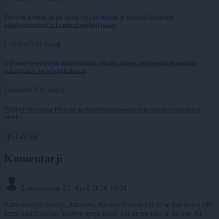
Poročni termin, ki ga želijo vsi: Ta datum je bil med bodočimi
mladoporočenci v Lendavi najbolj iskan
Lokalno
5 ur nazaj
V Pomurju potrjena huda gniloba čebelje zalege, prepovedani premiki
čebelnjakov in čebeljih družin
Lokalno
12 ur nazaj
VIDEO: Kavarna Platana na Goričkem pozornost pritegnila s kratkimi
videi
Prikaži več
Komentarji
Lotmeržanar
23. April 2026 10:01
Kanalizacijo zrihtaj , zalostno, da smo v lotmerki in se kar nekaj ulic
nima kanalizacije. Volitve grejo kscoj zaj de po pisala, ka vse NI