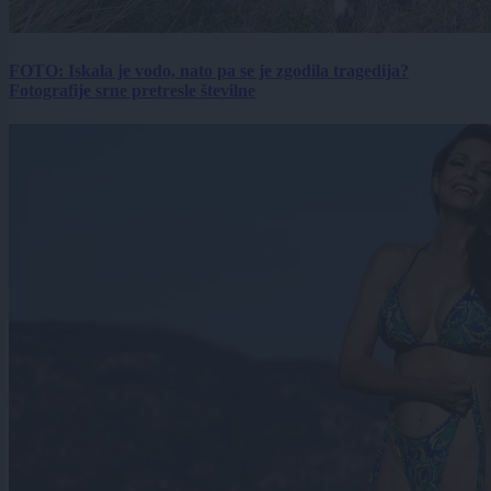
FOTO: Iskala je vodo, nato pa se je zgodila tragedija?
Fotografije srne pretresle številne