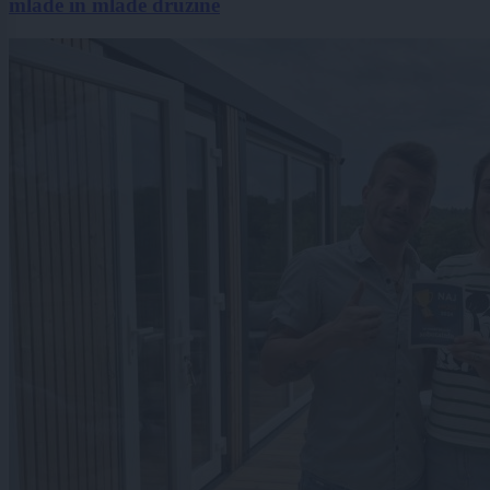
mlade in mlade družine