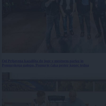
Od Prljavega kazališta do joge v mestnem parku in
Pomurskega galopa, Pomurje čaka pester konec tedna