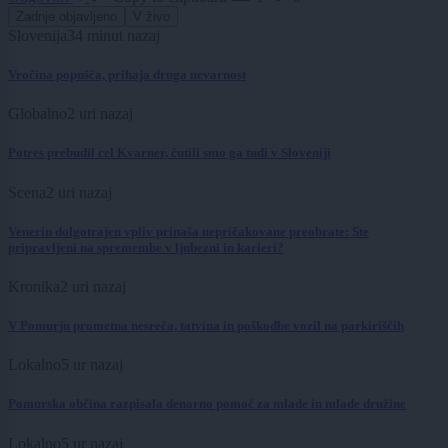
Zadnje objavljeno
V živo
Slovenija
34 minut nazaj
Vročina popušča, prihaja druga nevarnost
Globalno
2 uri nazaj
Potres prebudil cel Kvarner, čutili smo ga tudi v Sloveniji
Scena
2 uri nazaj
Venerin dolgotrajen vpliv prinaša nepričakovane preobrate: Ste
pripravljeni na spremembe v ljubezni in karieri?
Kronika
2 uri nazaj
V Pomurju prometna nesreča, tatvina in poškodbe vozil na parkiriščih
Lokalno
5 ur nazaj
Pomurska občina razpisala denarno pomoč za mlade in mlade družine
Lokalno
5 ur nazaj