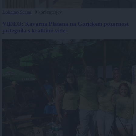
Lokalno
Scena
|
0 komentarjev
VIDEO: Kavarna Platana na Goričkem pozornost
pritegnila s kratkimi videi