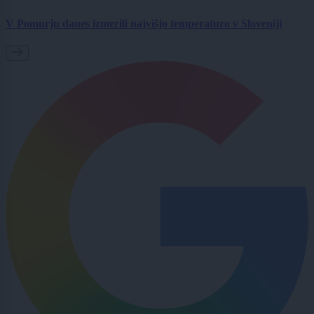
V Pomurju danes izmerili najvišjo temperaturo v Sloveniji