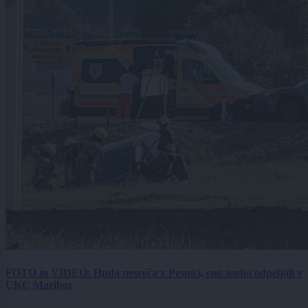
FOTO in VIDEO: Huda nesreča v Pesnici, eno osebo odpeljali v
UKC Maribor