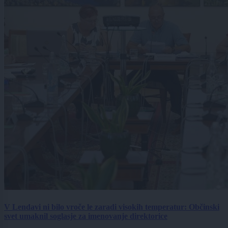
V Lendavi ni bilo vroče le zaradi visokih temperatur: Občinski
svet umaknil soglasje za imenovanje direktorice