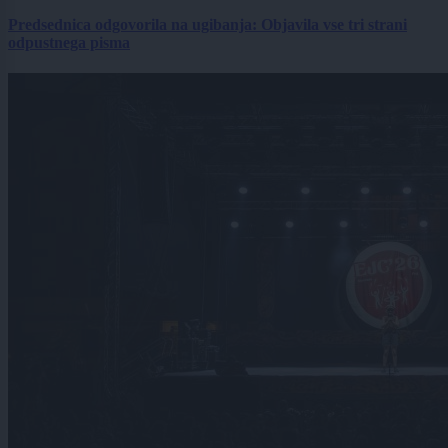
Predsednica odgovorila na ugibanja: Objavila vse tri strani
odpustnega pisma