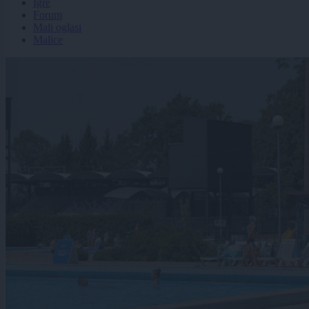
Igre
Forum
Mali oglasi
Malice