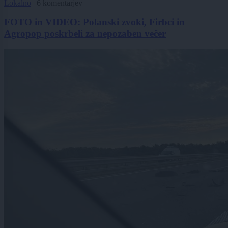
Lokalno
|
6 komentarjev
FOTO in VIDEO: Polanski zvoki, Firbci in
Agropop poskrbeli za nepozaben večer