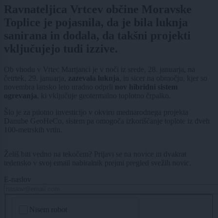
Ravnateljica Vrtcev občine Moravske
Toplice je pojasnila, da je bila luknja
sanirana in dodala, da takšni projekti
vključujejo tudi izzive.
Ob vhodu v Vrtec Martjanci je v noči iz srede, 28. januarja, na
četrtek, 29. januarja,
zazevala luknja
, in sicer na območju, kjer so
novembra lansko leto uradno odprli
nov hibridni sistem
ogrevanja
, ki vključuje geotermalno toplotno črpalko.
Šlo je za pilotno investicijo v okviru mednarodnega projekta
Danube GeoHeCo, sistem pa omogoča izkoriščanje toplote iz dveh
100-metrskih vrtin.
Želiš biti vedno na tekočem? Prijavi se na novice in dvakrat
tedensko v svoj email nabiralnik prejmi pregled svežih novic.
E-naslov
CAPTCHA
Nisem robot