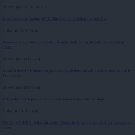
Slovenija
eno uro nazaj
Se nameravate upokojiti? Toliko časa boste čakali na izračun
Lokalno
2 uri nazaj
Nenavadna zgodba s podeželja: Kmetu zbalirali in ukradli dva hektarja
otave
Slovenija
2 uri nazaj
Kasaški derbi v Ljutomeru pod drobnogledom zaradi vročine, odzvala se je
Tina Gaber
Slovenija
2 uri nazaj
V Murski Soboti ponoči izmerili nenaden temperaturni skok
Lokalno
2 uri nazaj
FOTO in VIDEO: Polanski zvoki, Firbci in Agropop poskrbeli za nepozaben
večer