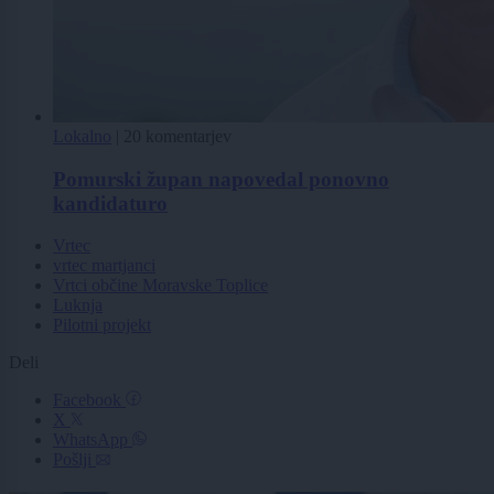
Lokalno
|
20 komentarjev
Pomurski župan napovedal ponovno
kandidaturo
Vrtec
vrtec martjanci
Vrtci občine Moravske Toplice
Luknja
Pilotni projekt
Deli
Facebook
X
WhatsApp
Pošlji