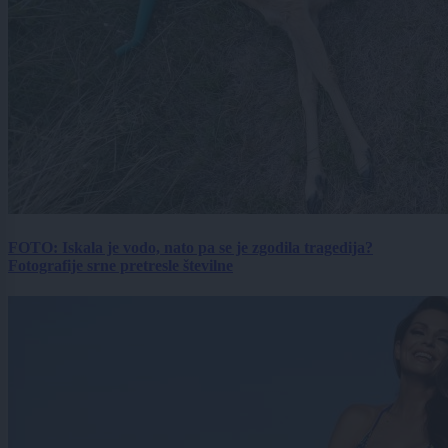
FOTO: Iskala je vodo, nato pa se je zgodila tragedija?
Fotografije srne pretresle številne