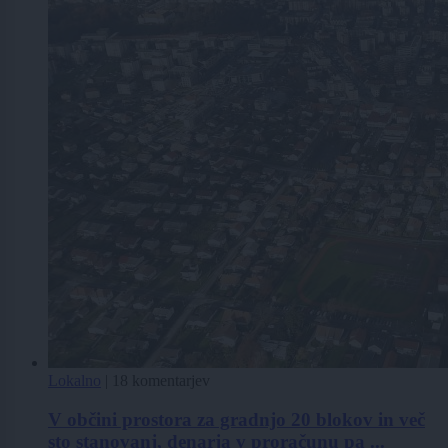
Lokalno
|
18 komentarjev
V občini prostora za gradnjo 20 blokov in več
sto stanovanj, denarja v proračunu pa ...