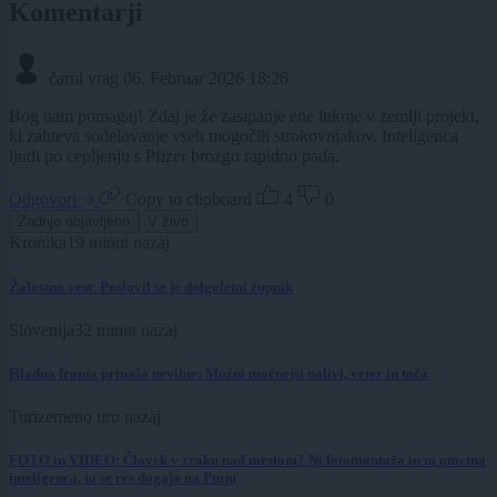
Komentarji
čarni vrag
06. Februar 2026 18:26
Bog nam pomagaj! Zdaj je že zasipanje ene luknje v zemlji projekt,
ki zahteva sodelovanje vseh mogočih strokovnjakov. Inteligenca
ljudi po cepljenju s Pfizer brozgo rapidno pada.
Odgovori
Copy to clipboard
4
0
Zadnje objavljeno
V živo
Kronika
19 minut nazaj
Žalostna vest: Poslovil se je dolgoletni župnik
Slovenija
32 minut nazaj
Hladna fronta prinaša nevihte: Možni močnejši nalivi, veter in toča
Turizem
eno uro nazaj
FOTO in VIDEO: Človek v zraku nad mestom? Ni fotomontaža in ni umetna
inteligenca, to se res dogaja na Ptuju