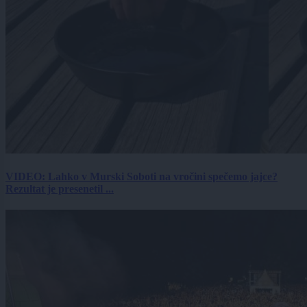
VIDEO: Lahko v Murski Soboti na vročini spečemo jajce?
Rezultat je presenetil ...