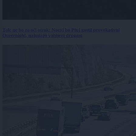
Tole ne bo za oči otrok: Nocoj bo Ptuj gostil provokativni
Queernight, najmlajši vabljeni drugam