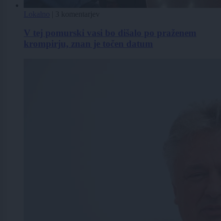
Lokalno
|
3 komentarjev
V tej pomurski vasi bo dišalo po praženem
krompirju, znan je točen datum