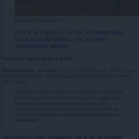
Lokalno
|
8 komentarjev
FOTO in VIDEO: Čez noč pri pomurskem
vrtcu zazevala luknja: »Tu se otroci
vsakodnevno igrajo«
Sanacija opravljena v petek
Biserka Ocvirk
, ravnateljica Vrtcev občine Moravske Toplice, je za
Sobotainfo
pojasnila, da je bila sanacija luknje opravljena v petek,
30. januarja:
»Takoj po zaznavi težave smo se povezali z Geološkim
zavodom Slovenije ter Lokalno energetsko agencijo za
Pomurje, s katerima smo nemudoma pristopili k
reševanju situacije. Prav zaradi takojšnjega odziva in
dobrega sodelovanja so bila dela
opravljena hitro
in
strokovno
.«
»Posebej pa velja poudariti, da je šlo za pilotno