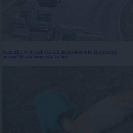
Primorka je spet odprta, a kaos se nadaljuje: Dve nesreči
povzročili večkilometrske kolone