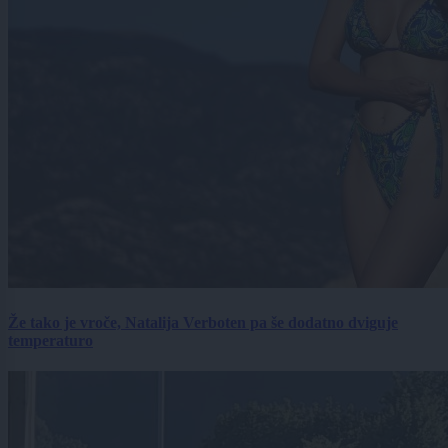
Že tako je vroče, Natalija Verboten pa še dodatno dviguje
temperaturo