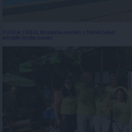
FOTO in VIDEO: Brezplačna osvežitev v Murski Soboti
privabila številne kopalce