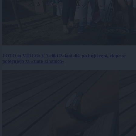
FOTO in VIDEO: V Veliki Polani diši po bujti repi, ekipe se
potegujejo za »zlato kihanico«