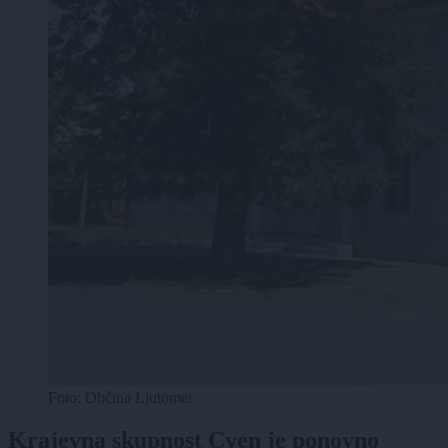
Foto: Občina Ljutomer
Krajevna skupnost Cven je ponovno