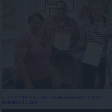
FOTO in VIDEO: Pomurca dosegla izjemen mejnik, kri sta
darovala že 100-krat