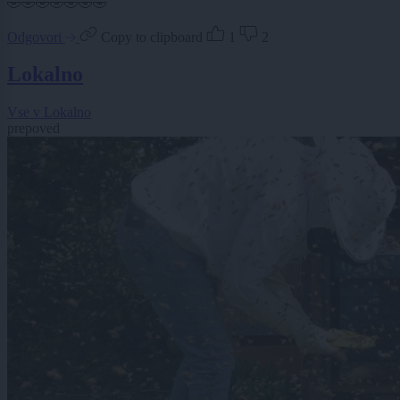
🤣🤣🤣🤣🤣🤣🤣
Odgovori
Copy to clipboard
1
2
Lokalno
Vse v Lokalno
prepoved