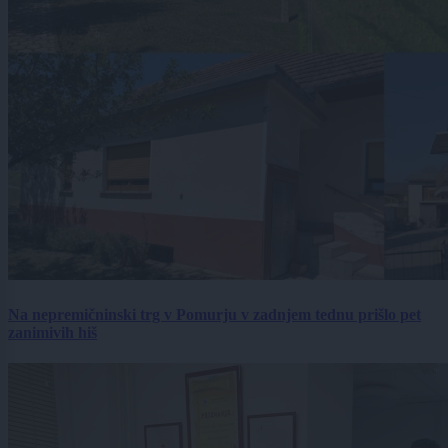
Na nepremičninski trg v Pomurju v zadnjem tednu prišlo pet
zanimivih hiš