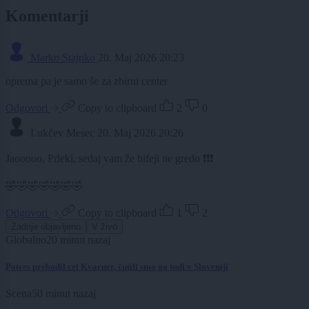
Komentarji
Marko Stajnko
20. Maj 2026 20:23
oprema pa je samo še za zbirni center
Odgovori
Copy to clipboard
2
0
Lukčev Mesec
20. Maj 2026 20:26
Jaooooo, Prleki, sedaj vam že bifeji ne gredo ❗️❗️❗️
🤣🤣🤣🤣🤣🤣🤣
Odgovori
Copy to clipboard
1
2
Zadnje objavljeno
V živo
Globalno
20 minut nazaj
Potres prebudil cel Kvarner, čutili smo ga tudi v Sloveniji
Scena
50 minut nazaj