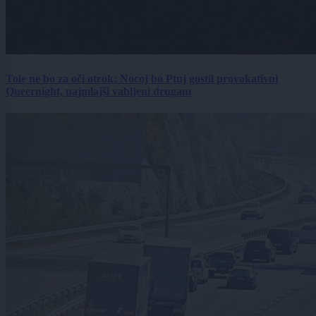
Tole ne bo za oči otrok: Nocoj bo Ptuj gostil provokativni
Queernight, najmlajši vabljeni drugam