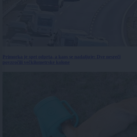
Primorka je spet odprta, a kaos se nadaljuje: Dve nesreči
povzročili večkilometrske kolone