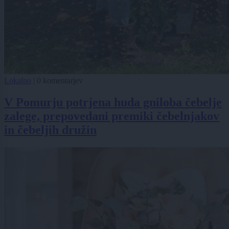
Lokalno
|
0 komentarjev
V Pomurju potrjena huda gniloba čebelje
zalege, prepovedani premiki čebelnjakov
in čebeljih družin