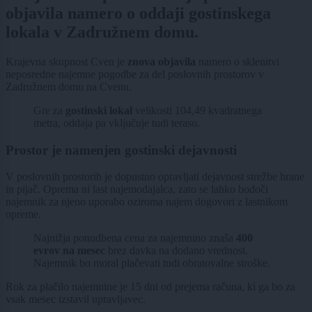
objavila namero o oddaji gostinskega
lokala v Zadružnem domu.
Krajevna skupnost Cven je
znova objavila
namero o sklenitvi
neposredne najemne pogodbe za del poslovnih prostorov v
Zadružnem domu na Cvenu.
Gre za
gostinski lokal
velikosti 104,49 kvadratnega
metra, oddaja pa vključuje tudi teraso.
Prostor je namenjen gostinski dejavnosti
V poslovnih prostorih je dopustno opravljati dejavnost strežbe hrane
in pijač. Oprema ni last najemodajalca, zato se lahko bodoči
najemnik za njeno uporabo oziroma najem dogovori z lastnikom
opreme.
Najnižja ponudbena cena za najemnino znaša
400
evrov na mesec
brez davka na dodano vrednost.
Najemnik bo moral plačevati tudi obratovalne stroške.
Rok za plačilo najemnine je 15 dni od prejema računa, ki ga bo za
vsak mesec izstavil upravljavec.