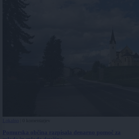
Lokalno
|
0 komentarjev
Pomurska občina razpisala denarno pomoč za