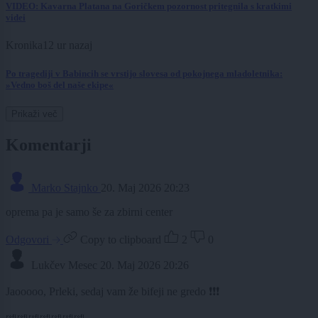
VIDEO: Kavarna Platana na Goričkem pozornost pritegnila s kratkimi
videi
Kronika
12 ur nazaj
Po tragediji v Babincih se vrstijo slovesa od pokojnega mladoletnika:
»Vedno boš del naše ekipe«
Prikaži več
Komentarji
Marko Stajnko
20. Maj 2026 20:23
oprema pa je samo še za zbirni center
Odgovori
Copy to clipboard
2
0
Lukčev Mesec
20. Maj 2026 20:26
Jaooooo, Prleki, sedaj vam že bifeji ne gredo ❗️❗️❗️