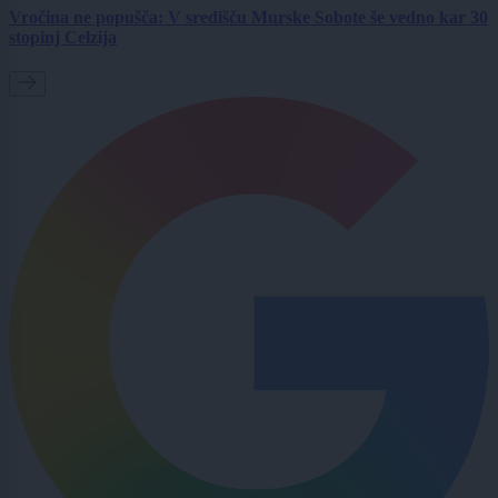
Vročina ne popušča: V središču Murske Sobote še vedno kar 30
stopinj Celzija