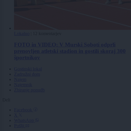
Lokalno
|
12 komentarjev
FOTO in VIDEO: V Murski Soboti odprli
prenovljen atletski stadion in gostili skoraj 300
športnikov
Gostinski lokal
Zadružni dom
Najem
Najemnik
Zbiranje ponudb
Deli
Facebook
X
WhatsApp
Pošlji