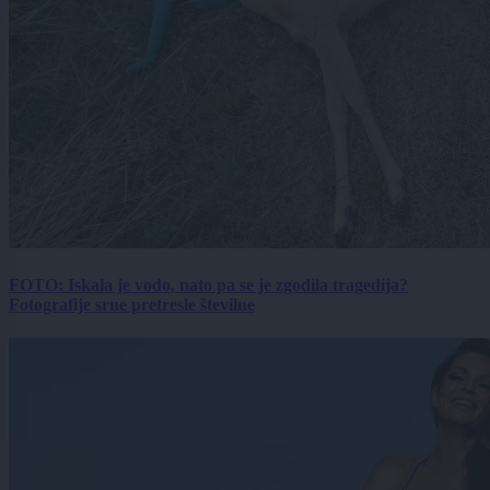
FOTO: Iskala je vodo, nato pa se je zgodila tragedija?
Fotografije srne pretresle številne