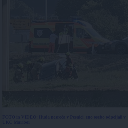
FOTO in VIDEO: Huda nesreča v Pesnici, eno osebo odpeljali v
UKC Maribor