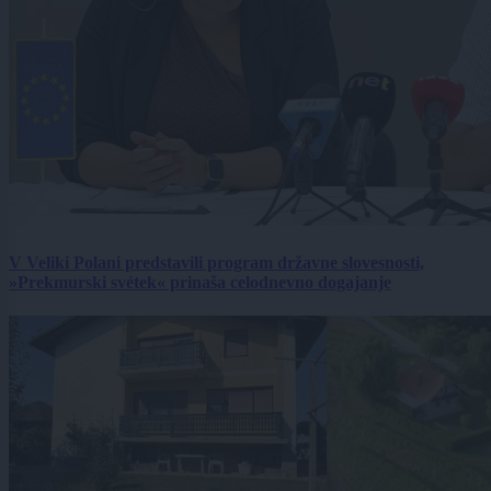
V Veliki Polani predstavili program državne slovesnosti,
»Prekmurski svétek« prinaša celodnevno dogajanje