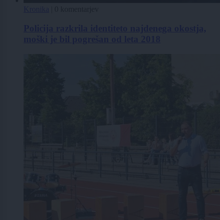
Kronika
|
0 komentarjev
Policija razkrila identiteto najdenega okostja,
moški je bil pogrešan od leta 2018