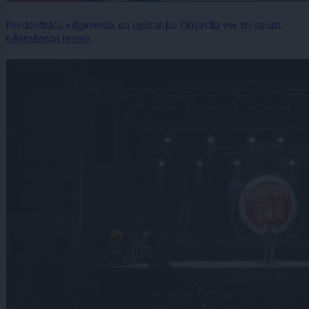
Predsednica odgovorila na ugibanja: Objavila vse tri strani
odpustnega pisma