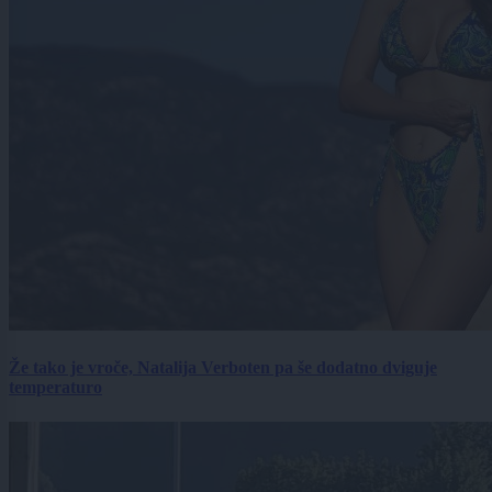
Že tako je vroče, Natalija Verboten pa še dodatno dviguje
temperaturo