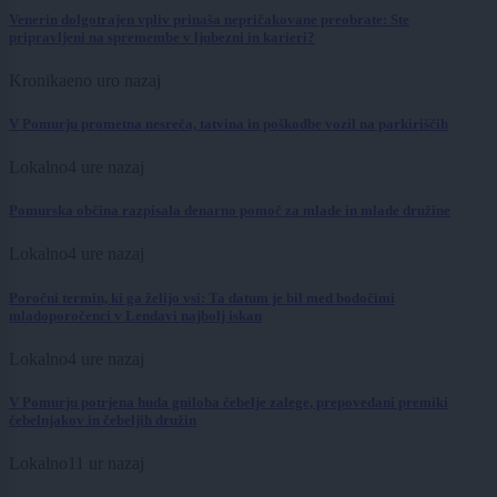
Venerin dolgotrajen vpliv prinaša nepričakovane preobrate: Ste
pripravljeni na spremembe v ljubezni in karieri?
Kronika
eno uro nazaj
V Pomurju prometna nesreča, tatvina in poškodbe vozil na parkiriščih
Lokalno
4 ure nazaj
Pomurska občina razpisala denarno pomoč za mlade in mlade družine
Lokalno
4 ure nazaj
Poročni termin, ki ga želijo vsi: Ta datum je bil med bodočimi
mladoporočenci v Lendavi najbolj iskan
Lokalno
4 ure nazaj
V Pomurju potrjena huda gniloba čebelje zalege, prepovedani premiki
čebelnjakov in čebeljih družin
Lokalno
11 ur nazaj