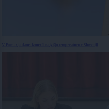
V Pomurju danes izmerili najvišjo temperaturo v Sloveniji