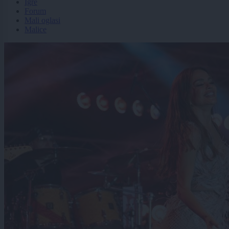
Igre
Forum
Mali oglasi
Malice