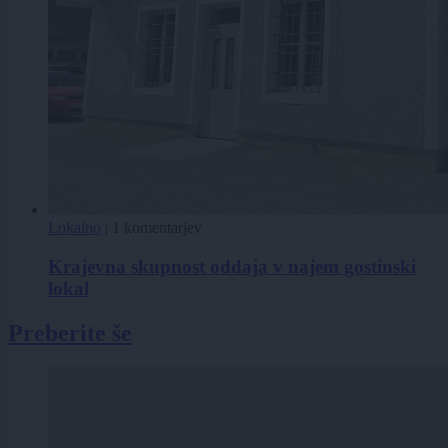
Lokalno
|
1 komentarjev
Krajevna skupnost oddaja v najem gostinski
lokal
Preberite še