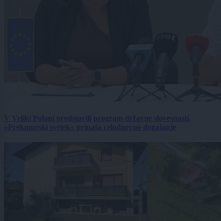
V Veliki Polani predstavili program državne slovesnosti,
»Prekmurski svétek« prinaša celodnevno dogajanje