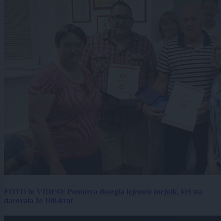
FOTO in VIDEO: Pomurca dosegla izjemen mejnik, kri sta
darovala že 100-krat