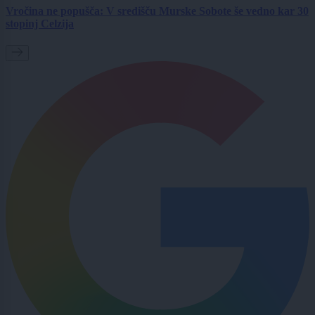
Vročina ne popušča: V središču Murske Sobote še vedno kar 30
stopinj Celzija