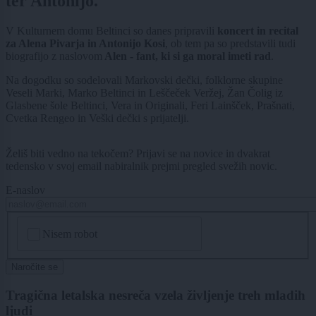
ter Antonijo.
V Kulturnem domu Beltinci so danes pripravili
koncert in recital
za Alena Pivarja in Antonijo Kosi
, ob tem pa so predstavili tudi
biografijo z naslovom
Alen - fant, ki si ga moral imeti rad
.
Na dogodku so sodelovali Markovski dečki, folklorne skupine
Veseli Marki, Marko Beltinci in Leščeček Veržej, Žan Čolig iz
Glasbene šole Beltinci, Vera in Originali, Feri Lainšček, Prašnati,
Cvetka Rengeo in Veški dečki s prijatelji.
Želiš biti vedno na tekočem? Prijavi se na novice in dvakrat
tedensko v svoj email nabiralnik prejmi pregled svežih novic.
E-naslov
CAPTCHA
Nisem robot
Naročite se
Tragična letalska nesreča vzela življenje treh mladih
ljudi