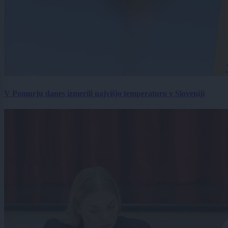
V Pomurju danes izmerili najvišjo temperaturo v Sloveniji