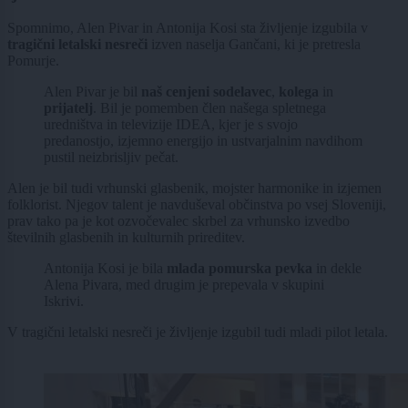
Spomnimo, Alen Pivar in Antonija Kosi sta življenje izgubila v
tragični letalski nesreči
izven naselja Gančani, ki je pretresla
Pomurje.
Alen Pivar je bil
naš cenjeni sodelavec
,
kolega
in
prijatelj
. Bil je pomemben člen našega spletnega
uredništva in televizije IDEA, kjer je s svojo
predanostjo, izjemno energijo in ustvarjalnim navdihom
pustil neizbrisljiv pečat.
Alen je bil tudi vrhunski glasbenik, mojster harmonike in izjemen
folklorist. Njegov talent je navduševal občinstva po vsej Sloveniji,
prav tako pa je kot ozvočevalec skrbel za vrhunsko izvedbo
številnih glasbenih in kulturnih prireditev.
Antonija Kosi je bila
mlada pomurska pevka
in dekle
Alena Pivara, med drugim je prepevala v skupini
Iskrivi.
V tragični letalski nesreči je življenje izgubil tudi mladi pilot letala.