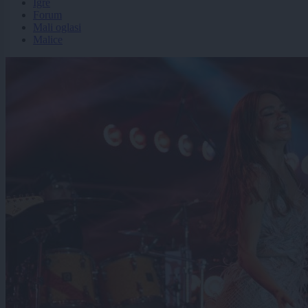
Igre
Forum
Mali oglasi
Malice