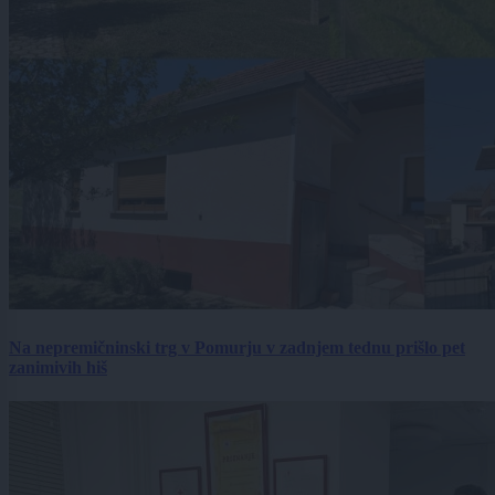
Na nepremičninski trg v Pomurju v zadnjem tednu prišlo pet
zanimivih hiš