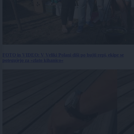
FOTO in VIDEO: V Veliki Polani diši po bujti repi, ekipe se
potegujejo za »zlato kihanico«