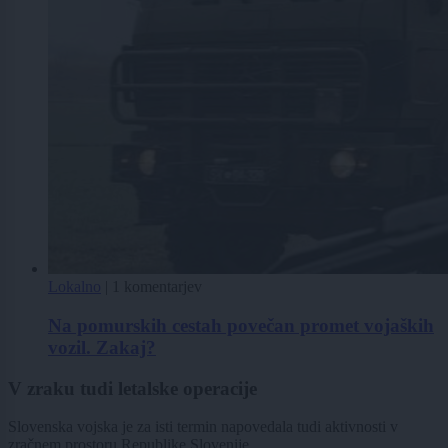
Lokalno
|
1 komentarjev
Na pomurskih cestah povečan promet vojaških
vozil. Zakaj?
V zraku tudi letalske operacije
Slovenska vojska je za isti termin napovedala tudi aktivnosti v
zračnem prostoru Republike Slovenije.