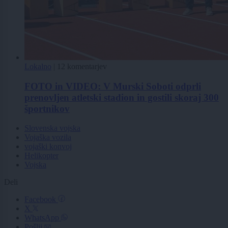
Lokalno
|
12 komentarjev
FOTO in VIDEO: V Murski Soboti odprli
prenovljen atletski stadion in gostili skoraj 300
športnikov
Slovenska vojska
Vojaška vozila
vojaški konvoj
Helikopter
Vojska
Deli
Facebook
X
WhatsApp
Pošlji