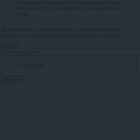
Na pomurski avtocesti so tako vozniki opazili kolono
vojaških vozil, ki se je premikala v smeri proti Murski
Soboti.
Želiš biti vedno na tekočem? Prijavi se na novice in dvakrat
tedensko v svoj email nabiralnik prejmi pregled svežih novic.
E-naslov
CAPTCHA
Nisem robot
Naročite se