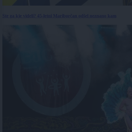
Ste ga kje videli? 45-letni Mariborčan odšel neznano kam