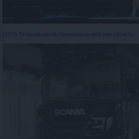
FOTO: Po burnih odzivih Queernight navdušil poln Glavni trg