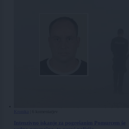
Kronika
|
6 komentarjev
Intenzivno iskanje za pogrešanim Pomurcem še