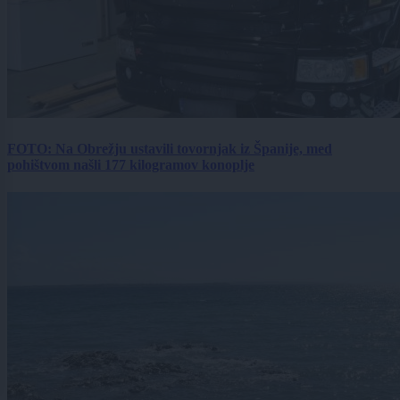
FOTO: Na Obrežju ustavili tovornjak iz Španije, med
pohištvom našli 177 kilogramov konoplje