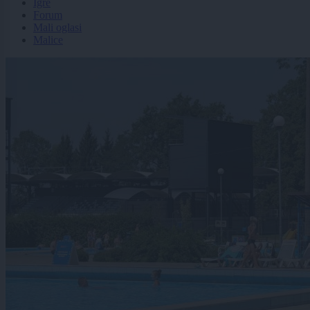
Igre
Forum
Mali oglasi
Malice