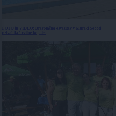
FOTO in VIDEO: Brezplačna osvežitev v Murski Soboti
privabila številne kopalce