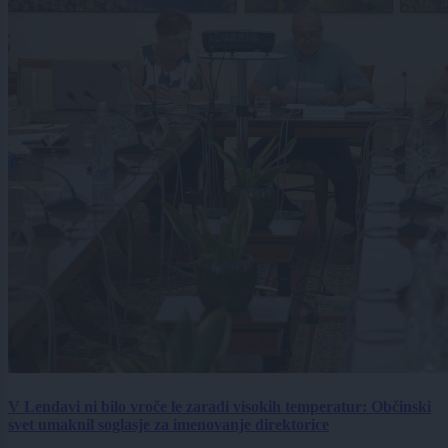
V Lendavi ni bilo vroče le zaradi visokih temperatur: Občinski
svet umaknil soglasje za imenovanje direktorice