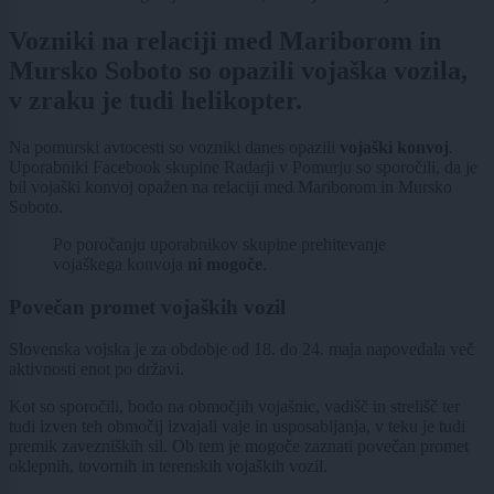
Vozniki na relaciji med Mariborom in
Mursko Soboto so opazili vojaška vozila,
v zraku je tudi helikopter.
Na pomurski avtocesti so vozniki danes opazili
vojaški konvoj
.
Uporabniki Facebook skupine Radarji v Pomurju so sporočili, da je
bil vojaški konvoj opažen na relaciji med Mariborom in Mursko
Soboto.
Po poročanju uporabnikov skupine prehitevanje
vojaškega konvoja
ni mogoče
.
Povečan promet vojaških vozil
Slovenska vojska je za obdobje od 18. do 24. maja napovedala več
aktivnosti enot po državi.
Kot so sporočili, bodo na območjih vojašnic, vadišč in strelišč ter
tudi izven teh območij izvajali vaje in usposabljanja, v teku je tudi
premik zavezniških sil. Ob tem je mogoče zaznati povečan promet
oklepnih, tovornih in terenskih vojaških vozil.