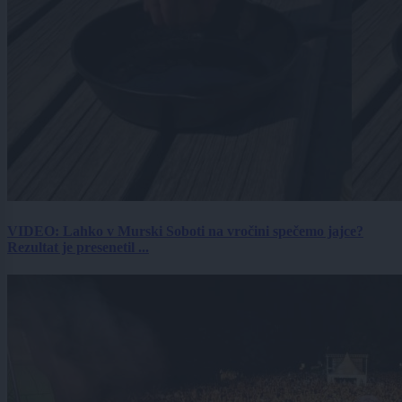
VIDEO: Lahko v Murski Soboti na vročini spečemo jajce?
Rezultat je presenetil ...