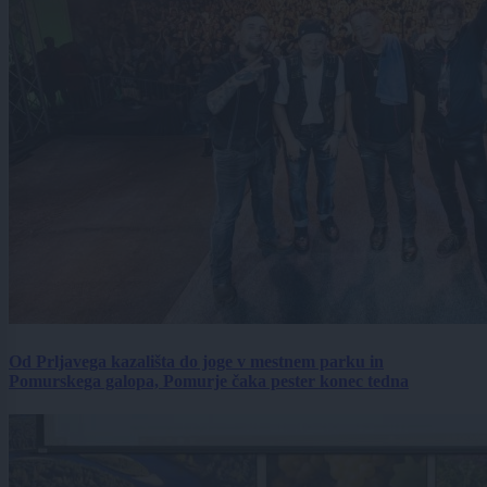
Od Prljavega kazališta do joge v mestnem parku in
Pomurskega galopa, Pomurje čaka pester konec tedna