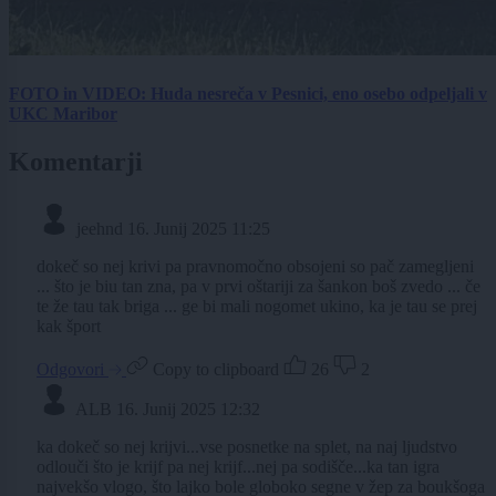
FOTO in VIDEO: Huda nesreča v Pesnici, eno osebo odpeljali v
UKC Maribor
Komentarji
jeehnd
16. Junij 2025 11:25
dokeč so nej krivi pa pravnomočno obsojeni so pač zamegljeni
... što je biu tan zna, pa v prvi oštariji za šankon boš zvedo ... če
te že tau tak briga ... ge bi mali nogomet ukino, ka je tau se prej
kak šport
Odgovori
Copy to clipboard
26
2
ALB
16. Junij 2025 12:32
ka dokeč so nej krijvi...vse posnetke na splet, na naj ljudstvo
odlouči što je krijf pa nej krijf...nej pa sodišče...ka tan igra
najvekšo vlogo, što lajko bole globoko segne v žep za boukšoga