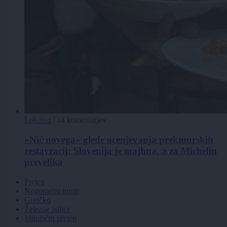
Lokalno
|
14 komentarjev
»Nič novega« glede ocenjevanja prekmurskih
restavracij: Slovenija je majhna, a za Michelin
prevelika
Pretep
Nogometni turnir
Goričko
Železne palice
Množični pretep