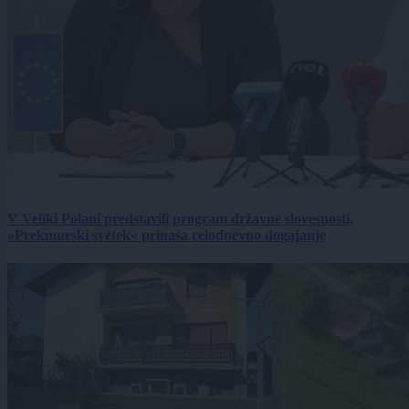
V Veliki Polani predstavili program državne slovesnosti,
»Prekmurski svétek« prinaša celodnevno dogajanje