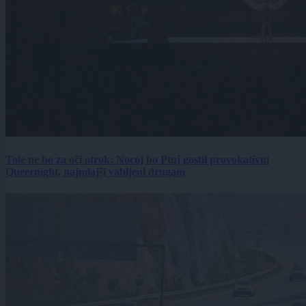
Tole ne bo za oči otrok: Nocoj bo Ptuj gostil provokativni
Queernight, najmlajši vabljeni drugam