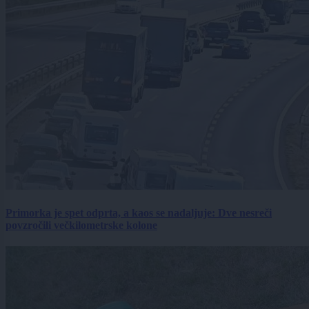
Primorka je spet odprta, a kaos se nadaljuje: Dve nesreči
povzročili večkilometrske kolone