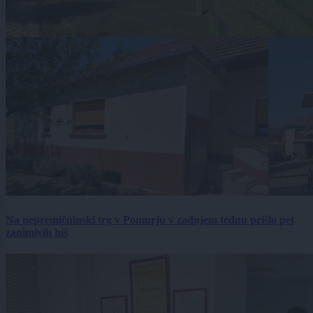
Na nepremičninski trg v Pomurju v zadnjem tednu prišlo pet
zanimivih hiš