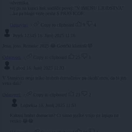
odvetnika.
vej pa na kunci itak sodišče povej: "V IMENU LJUDSTVA"
...ka pa blage veze nema S PRAVICOF.
Odgovori
Copy to clipboard
9
4
Pejek 12345
16. Junij 2025 11:16
Jena, jena. Remake 2025 😂 Gorički klantoši 🤣
Odgovori
Copy to clipboard
25
1
Labod
16. Junij 2025 11:33
V Stanjevci nega telko hrabrih domačinov pa okoličanov, da bi jim
vetra dali?
Odgovori
Copy to clipboard
23
2
Lojzeksa
16. Junij 2025 11:51
Kaksni hrabri domacini? Ci samo jezike vrtijo pa lapajo na
veuko 😂😂