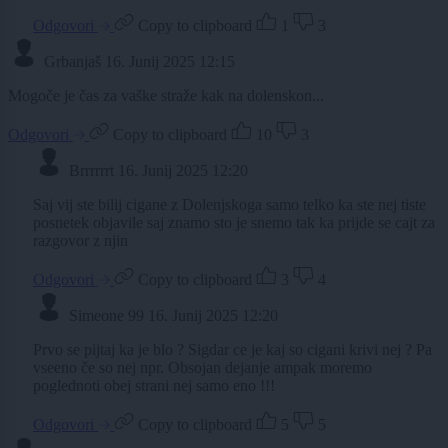
Odgovori
Copy to clipboard
1
3
Grbanjaš
16. Junij 2025 12:15
Mogoče je čas za vaške straže kak na dolenskon...
Odgovori
Copy to clipboard
10
3
Brrrrrrt
16. Junij 2025 12:20
Saj vij ste bilij cigane z Dolenjskoga samo telko ka ste nej tiste
posnetek objavile saj znamo sto je snemo tak ka prijde se cajt za
razgovor z njin
Odgovori
Copy to clipboard
3
4
Simeone 99
16. Junij 2025 12:20
Prvo se pijtaj ka je blo ? Sigdar ce je kaj so cigani krivi nej ? Pa
vseeno če so nej npr. Obsojan dejanje ampak moremo
poglednoti obej strani nej samo eno !!!
Odgovori
Copy to clipboard
5
5