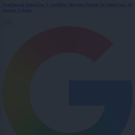
Vročina ne popušča: V središču Murske Sobote še vedno kar 30
stopinj Celzija