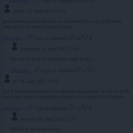
Odgovori
Copy to clipboard
10
1
DFKL
16. Junij 2025 11:34
prepovedati prodajo alkohola na teh turnirih pa te do prišli resno
samo igralci ka pridejo zaradi fuzbala
Odgovori
Copy to clipboard
24
4
cumidumi
16. Junij 2025 17:24
heh, kot da se ne da vnaprej se napiti pa to....
Odgovori
Copy to clipboard
1
1
ru-
16. Junij 2025 11:52
Kaj je bil dobrodelni turnir za odpravljanje posledic od toče so prišli
popravljat streho z železnimi palicami in to v domači vasi župana
Odgovori
Copy to clipboard
12
0
pavrinjo
16. Junij 2025 12:31
lejko bi se bar pisati navco...