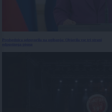
Predsednica odgovorila na ugibanja: Objavila vse tri strani
odpustnega pisma