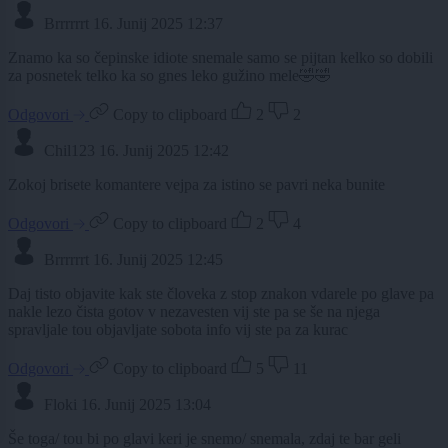
Brrrrrrt
16. Junij 2025 12:37
Znamo ka so čepinske idiote snemale samo se pijtan kelko so dobili
za posnetek telko ka so gnes leko gužino mele🤣🤣
Odgovori
Copy to clipboard
2
2
Chil123
16. Junij 2025 12:42
Zokoj brisete komantere vejpa za istino se pavri neka bunite
Odgovori
Copy to clipboard
2
4
Brrrrrrt
16. Junij 2025 12:45
Daj tisto objavite kak ste človeka z stop znakon vdarele po glave pa
nakle lezo čista gotov v nezavesten vij ste pa se še na njega
spravljale tou objavljate sobota info vij ste pa za kurac
Odgovori
Copy to clipboard
5
11
Floki
16. Junij 2025 13:04
Še toga/ tou bi po glavi keri je snemo/ snemala, zdaj te bar geli