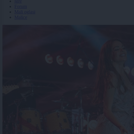
Igre
Forum
Mali oglasi
Malice