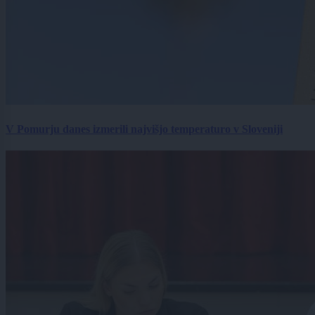
V Pomurju danes izmerili najvišjo temperaturo v Sloveniji