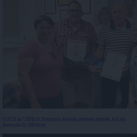
FOTO in VIDEO: Pomurca dosegla izjemen mejnik, kri sta
darovala že 100-krat