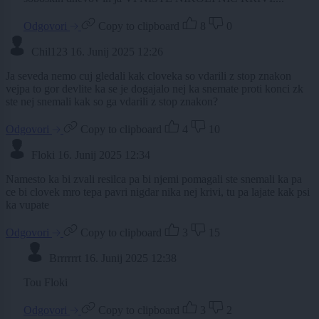
Odgovori
Copy to clipboard
8
0
Chil123
16. Junij 2025 12:26
Ja seveda nemo cuj gledali kak cloveka so vdarili z stop znakon
vejpa to gor devlite ka se je dogajalo nej ka snemate proti konci zk
ste nej snemali kak so ga vdarili z stop znakon?
Odgovori
Copy to clipboard
4
10
Floki
16. Junij 2025 12:34
Namesto ka bi zvali resilca pa bi njemi pomagali ste snemali ka pa
ce bi clovek mro tepa pavri nigdar nika nej krivi, tu pa lajate kak psi
ka vupate
Odgovori
Copy to clipboard
3
15
Brrrrrrt
16. Junij 2025 12:38
Tou Floki
Odgovori
Copy to clipboard
3
2