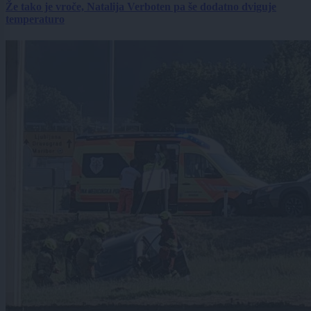
Že tako je vroče, Natalija Verboten pa še dodatno dviguje
temperaturo