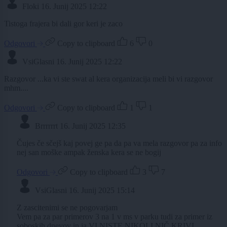
Floki
16. Junij 2025 12:22
Tistoga frajera bi dali gor keri je zaco
Odgovori
Copy to clipboard
6
0
VsiGlasni
16. Junij 2025 12:22
Razgovor ...ka vi ste swat al kera organizacija meli bi vi razgovor
mhm....
Odgovori
Copy to clipboard
1
1
Brrrrrrt
16. Junij 2025 12:35
Čujes če sčejš kaj povej ge pa da pa va mela razgovor pa za info
nej san moške ampak ženska kera se ne bogij
Odgovori
Copy to clipboard
3
7
VsiGlasni
16. Junij 2025 15:14
Z zascitenimi se ne pogovarjam
Vem pa za par primerov 3 na 1 v ms v parku tudi za primer iz
soboskih dnevov in ja VI NISTE NIKOLI NIČ KRIVI....