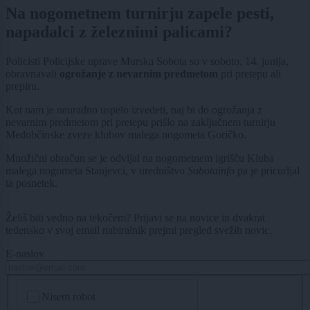
Na nogometnem turnirju zapele pesti,
napadalci z železnimi palicami?
Policisti Policijske uprave Murska Sobota so v soboto, 14. junija,
obravnavali
ogrožanje z nevarnim predmetom
pri pretepu ali
prepiru.
Kot nam je neuradno uspelo izvedeti, naj bi do ogrožanja z
nevarnim predmetom pri pretepu prišlo na zaključnem turnirju
Medobčinske zveze klubov malega nogometa Goričko.
Množični obračun se je odvijal na nogometnem igrišču Kluba
malega nogometa Stanjevci, v uredništvo
Sobotainfo
pa je pricurljal
ta posnetek.
Želiš biti vedno na tekočem? Prijavi se na novice in dvakrat
tedensko v svoj email nabiralnik prejmi pregled svežih novic.
E-naslov
CAPTCHA
Nisem robot