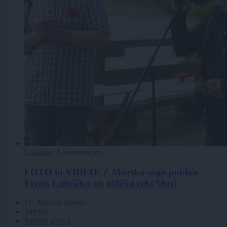
Lokalno
|
5 komentarjev
FOTO in VIDEO: Z Mursko sago poklon
Feriju Lainščku ob idilični reki Muri
PU Murska Sobota
Tatvina
Tatvina goriva