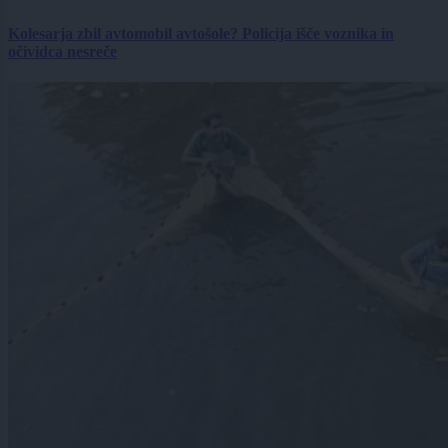
Kolesarja zbil avtomobil avtošole? Policija išče voznika in
očividca nesreče