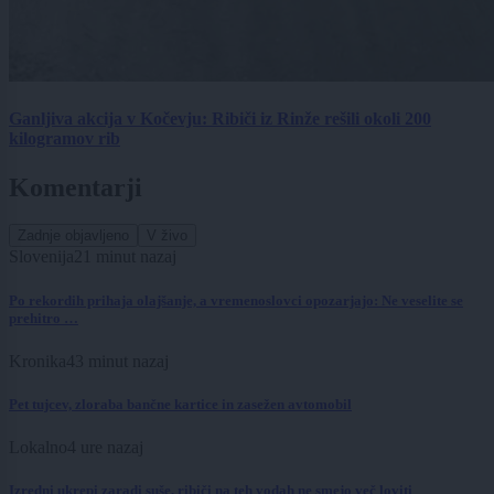
Ganljiva akcija v Kočevju: Ribiči iz Rinže rešili okoli 200
kilogramov rib
Komentarji
Zadnje objavljeno
V živo
Slovenija
21 minut nazaj
Po rekordih prihaja olajšanje, a vremenoslovci opozarjajo: Ne veselite se
prehitro …
Kronika
43 minut nazaj
Pet tujcev, zloraba bančne kartice in zasežen avtomobil
Lokalno
4 ure nazaj
Izredni ukrepi zaradi suše, ribiči na teh vodah ne smejo več loviti