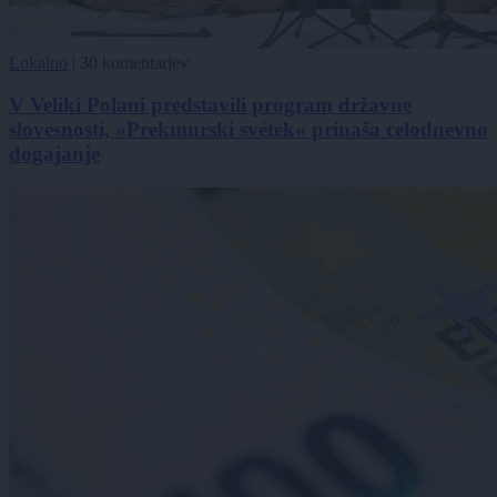
Lokalno
|
30 komentarjev
V Veliki Polani predstavili program državne
slovesnosti, »Prekmurski svétek« prinaša celodnevno
dogajanje