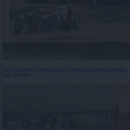
FOTO in VIDEO: Huda nesreča v Pesnici, eno osebo odpeljali v
UKC Maribor