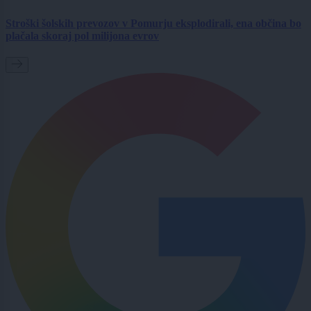
Stroški šolskih prevozov v Pomurju eksplodirali, ena občina bo
plačala skoraj pol milijona evrov