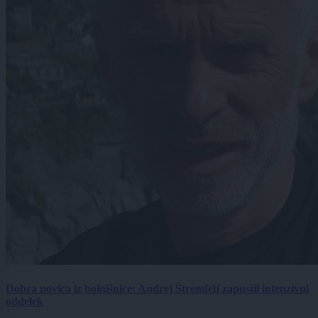
Dobra novica iz bolnišnice: Andrej Štremfelj zapustil intenzivni
oddelek