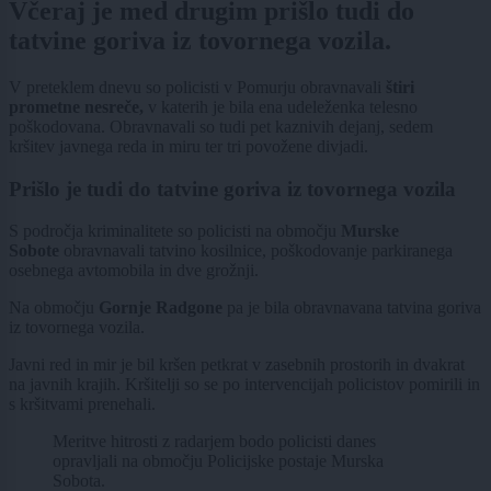
Včeraj je med drugim prišlo tudi do
tatvine goriva iz tovornega vozila.
V preteklem dnevu so policisti v Pomurju obravnavali
štiri
prometne nesreče,
v katerih je bila ena udeleženka telesno
poškodovana. Obravnavali so tudi pet kaznivih dejanj, sedem
kršitev javnega reda in miru ter tri povožene divjadi.
Prišlo je tudi do tatvine goriva iz tovornega vozila
S področja kriminalitete so policisti na območju
Murske
Sobote
obravnavali tatvino kosilnice, poškodovanje parkiranega
osebnega avtomobila in dve grožnji.
Na območju
Gornje Radgone
pa je bila obravnavana tatvina goriva
iz tovornega vozila.
Javni red in mir je bil kršen petkrat v zasebnih prostorih in dvakrat
na javnih krajih. Kršitelji so se po intervencijah policistov pomirili in
s kršitvami prenehali.
Meritve hitrosti z radarjem bodo policisti danes
opravljali na območju Policijske postaje Murska
Sobota.