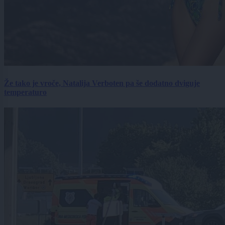
Že tako je vroče, Natalija Verboten pa še dodatno dviguje
temperaturo