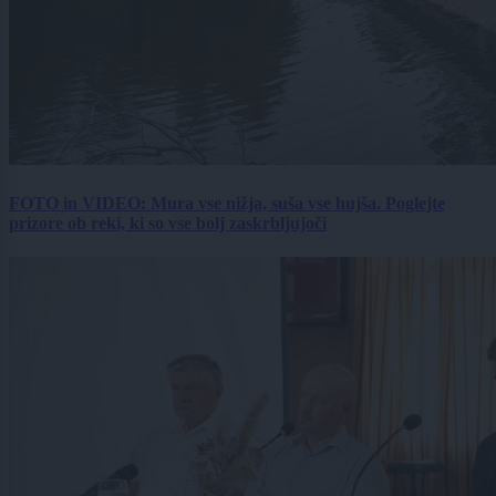
FOTO in VIDEO: Mura vse nižja, suša vse hujša. Poglejte
prizore ob reki, ki so vse bolj zaskrbljujoči