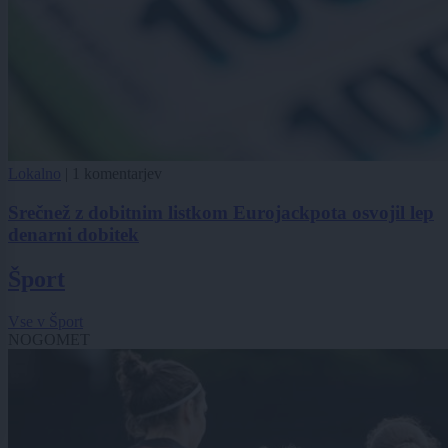
Lokalno
|
1 komentarjev
Srečnež z dobitnim listkom Eurojackpota osvojil lep
denarni dobitek
Šport
Vse v Šport
NOGOMET