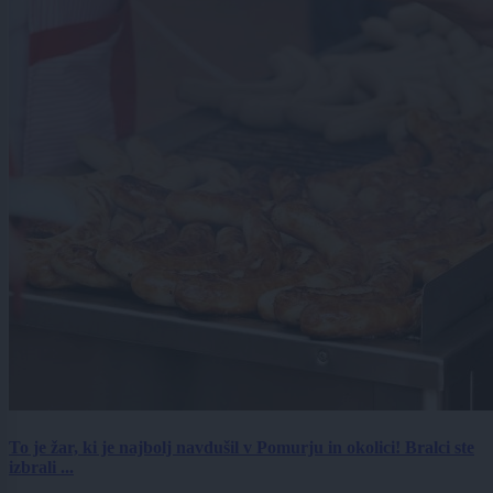
To je žar, ki je najbolj navdušil v Pomurju in okolici! Bralci ste
izbrali ...