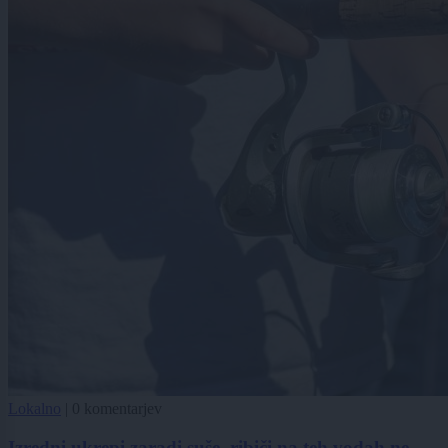
Lokalno
|
0 komentarjev
Izredni ukrepi zaradi suše, ribiči na teh vodah ne