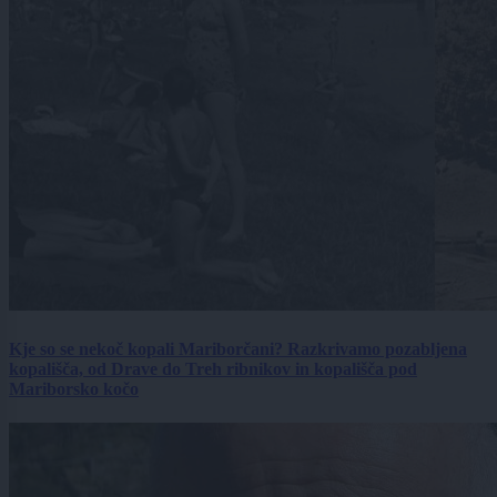
Kje so se nekoč kopali Mariborčani? Razkrivamo pozabljena
kopališča, od Drave do Treh ribnikov in kopališča pod
Mariborsko kočo