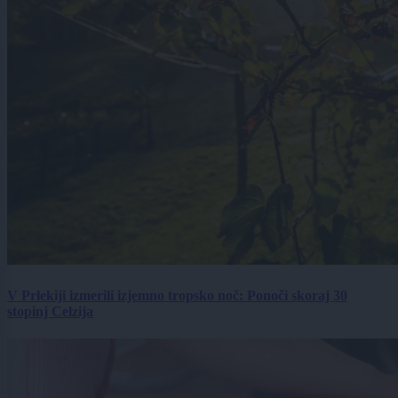
V Prlekiji izmerili izjemno tropsko noč: Ponoči skoraj 30
stopinj Celzija