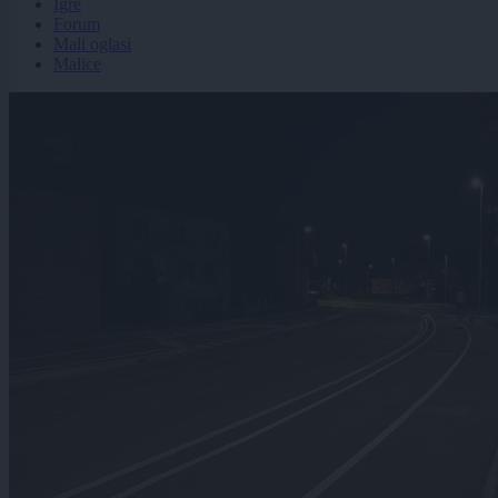
Igre
Forum
Mali oglasi
Malice