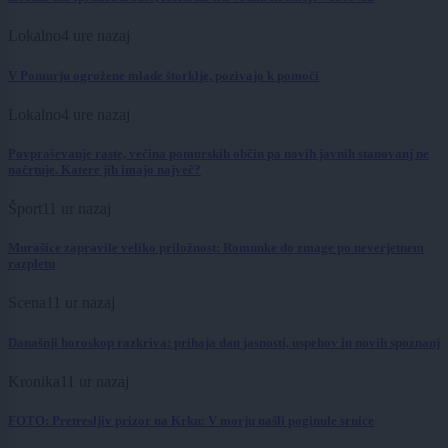
Lokalno
4 ure nazaj
V Pomurju ogrožene mlade štorklje, pozivajo k pomoči
Lokalno
4 ure nazaj
Povpraševanje raste, večina pomurskih občin pa novih javnih stanovanj ne
načrtuje. Katere jih imajo največ?
Šport
11 ur nazaj
Murašice zapravile veliko priložnost: Romunke do zmage po neverjetnem
razpletu
Scena
11 ur nazaj
Današnji horoskop razkriva: prihaja dan jasnosti, uspehov in novih spoznanj
Kronika
11 ur nazaj
FOTO: Pretresljiv prizor na Krku: V morju našli poginule srnice