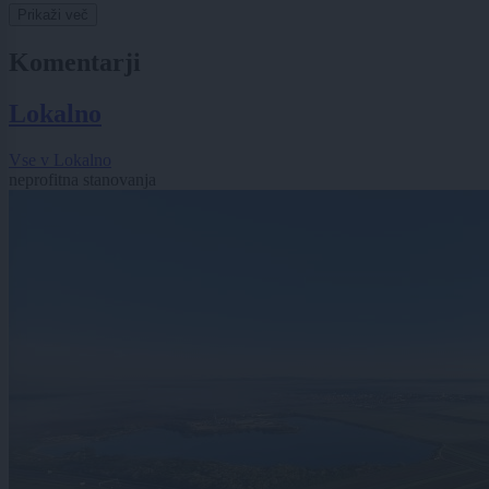
Prikaži več
Komentarji
Lokalno
Vse v Lokalno
neprofitna stanovanja