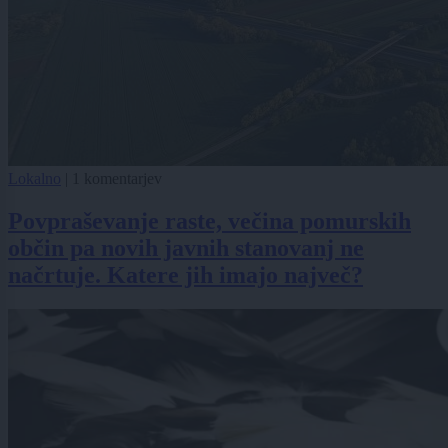
Lokalno
|
1 komentarjev
Povpraševanje raste, večina pomurskih
občin pa novih javnih stanovanj ne
načrtuje. Katere jih imajo največ?