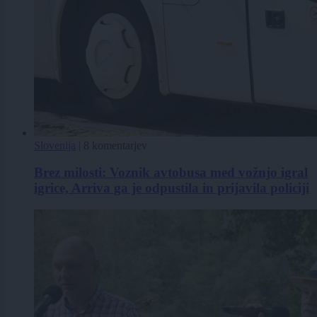
Slovenija
|
8 komentarjev
Brez milosti: Voznik avtobusa med vožnjo igral
igrice, Arriva ga je odpustila in prijavila policiji