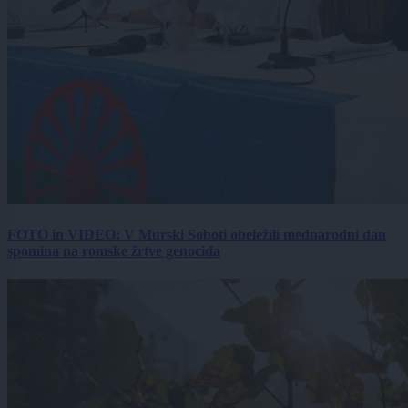
FOTO in VIDEO: V Murski Soboti obeležili mednarodni dan
spomina na romske žrtve genocida