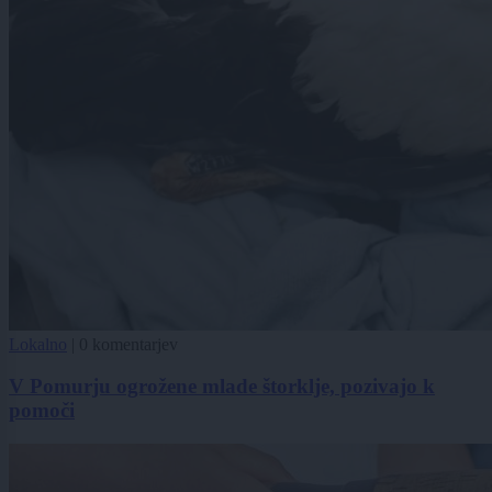
Lokalno
|
0 komentarjev
V Pomurju ogrožene mlade štorklje, pozivajo k
pomoči