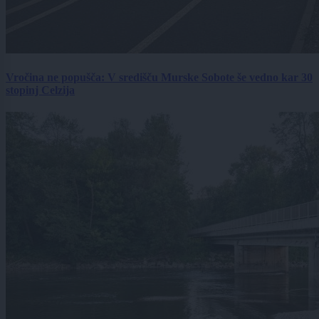
Vročina ne popušča: V središču Murske Sobote še vedno kar 30
stopinj Celzija