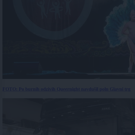
FOTO: Po burnih odzivih Queernight navdušil poln Glavni trg