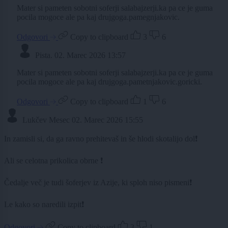
Mater si pameten sobotni soferji salabajzerji.ka pa ce je guma
pocila mogoce ale pa kaj drujgoga.pamegnjakovic.
Odgovori
Copy to clipboard
3
6
Pista.
02. Marec 2026 13:57
Mater si pameten sobotni soferji salabajzerji.ka pa ce je guma
pocila mogoce ale pa kaj drujgoga.pametnjakovic.goricki.
Odgovori
Copy to clipboard
1
6
Lukčev Mesec
02. Marec 2026 15:55
In zamisli si, da ga ravno prehitevaš in še hlodi skotalijo dol❗
Ali se celotna prikolica obrne ❗
Čedalje več je tudi šoferjev iz Azije, ki sploh niso pismeni❗
Le kako so naredili izpit❗
Odgovori
Copy to clipboard
3
1