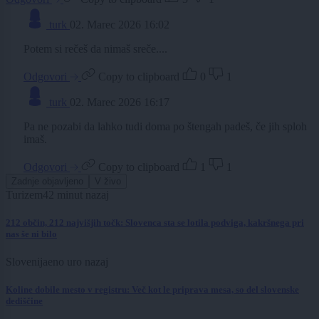
turk
02. Marec 2026 16:02
Potem si rečeš da nimaš sreče....
Odgovori
Copy to clipboard
0
1
turk
02. Marec 2026 16:17
Pa ne pozabi da lahko tudi doma po štengah padeš, če jih sploh
imaš.
Odgovori
Copy to clipboard
1
1
Zadnje objavljeno
V živo
Turizem
42 minut nazaj
212 občin, 212 najvišjih točk: Slovenca sta se lotila podviga, kakršnega pri
nas še ni bilo
Slovenija
eno uro nazaj
Koline dobile mesto v registru: Več kot le priprava mesa, so del slovenske
dediščine