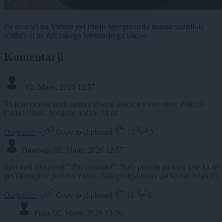
Po nesreči na Vidmu pri Ptuju spregovorila mama voznika:
»Nihče si ne želi takega telefonskega klica«
Komentarji
.
02. Marec 2026 12:57
To je avtocesta smrti samo z dvema pasoma v eno smer. Policija,
Carina, Dars.. izvajajte nadzor 24 ur.
Odgovori
Copy to clipboard
13
3
Đanavajn
02. Marec 2026 12:57
Spet naši takozvani " Profesionalci" .Naša policija pa lovij tiste ka se
pet kilometrov prehitro vozijo. Naši profesionalci ,pa ka nas briga !!!
Odgovori
Copy to clipboard
11
0
Pista.
02. Marec 2026 13:56