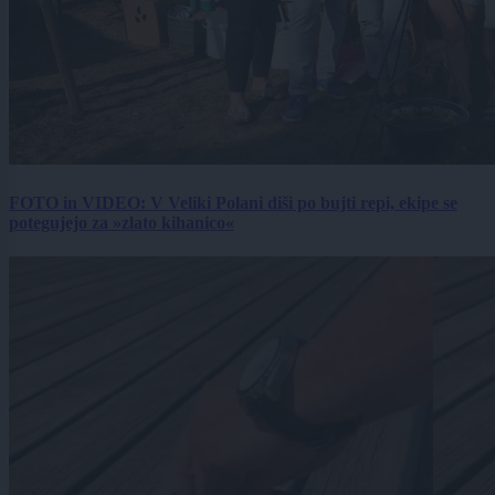
FOTO in VIDEO: V Veliki Polani diši po bujti repi, ekipe se
potegujejo za »zlato kihanico«