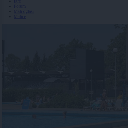
Igre
Forum
Mali oglasi
Malice