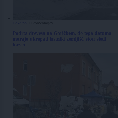
Lokalno
|
0 komentarjev
Podrta drevesa na Goričkem, do tega datuma
morajo ukrepati lastniki zemljišč, sicer sledi
kazen