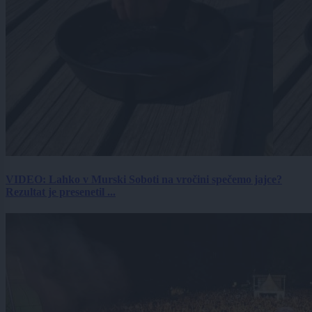
VIDEO: Lahko v Murski Soboti na vročini spečemo jajce?
Rezultat je presenetil ...