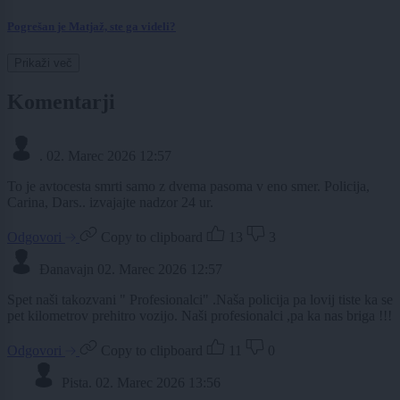
Pogrešan je Matjaž, ste ga videli?
Prikaži več
Komentarji
.
02. Marec 2026 12:57
To je avtocesta smrti samo z dvema pasoma v eno smer. Policija,
Carina, Dars.. izvajajte nadzor 24 ur.
Odgovori
Copy to clipboard
13
3
Đanavajn
02. Marec 2026 12:57
Spet naši takozvani " Profesionalci" .Naša policija pa lovij tiste ka se
pet kilometrov prehitro vozijo. Naši profesionalci ,pa ka nas briga !!!
Odgovori
Copy to clipboard
11
0
Pista.
02. Marec 2026 13:56