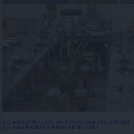
V Lendavi ni bilo vroče le zaradi visokih temperatur: Občinski
svet umaknil soglasje za imenovanje direktorice