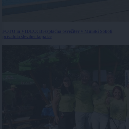
FOTO in VIDEO: Brezplačna osvežitev v Murski Soboti
privabila številne kopalce