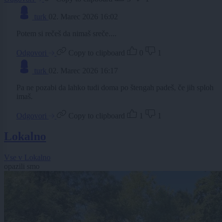
turk
02. Marec 2026 16:02
Potem si rečeš da nimaš sreče....
Odgovori
Copy to clipboard
0
1
turk
02. Marec 2026 16:17
Pa ne pozabi da lahko tudi doma po štengah padeš, če jih sploh
imaš.
Odgovori
Copy to clipboard
1
1
Lokalno
Vse v Lokalno
opazili smo