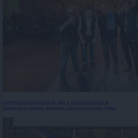
Od Prljavega kazališta do joge v mestnem parku in
Pomurskega galopa, Pomurje čaka pester konec tedna