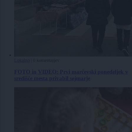
Lokalno
|
0 komentarjev
FOTO in VIDEO: Prvi marčevski ponedeljek v
središče mesta privabil sejmarje