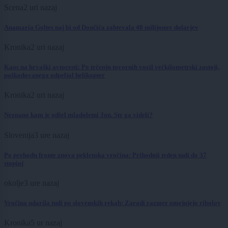
Scena
2 uri nazaj
Anamaria Goltes naj bi od Dončića zahtevala 40 milijonov dolarjev
Kronika
2 uri nazaj
Kaos na hrvaški avtocesti: Po trčenju tovornih vozil večkilometrski zastoji,
poškodovanega odpeljal helikopter
Kronika
2 uri nazaj
Neznano kam je odšel mladoletni Jon. Ste ga videli?
Slovenija
3 ure nazaj
Po prehodu fronte znova peklenska vročina: Prihodnji teden tudi do 37
stopinj
okolje
3 ure nazaj
Vročina udarila tudi po slovenskih rekah: Zaradi razmer omejujejo ribolov
Kronika
5 ur nazaj