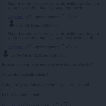
Mater si pameten sobotni soferji salabajzerji.ka pa ce je guma
pocila mogoce ale pa kaj drujgoga.pamegnjakovic.
Odgovori
Copy to clipboard
3
6
Pista.
02. Marec 2026 13:57
Mater si pameten sobotni soferji salabajzerji.ka pa ce je guma
pocila mogoce ale pa kaj drujgoga.pametnjakovic.goricki.
Odgovori
Copy to clipboard
1
6
Lukčev Mesec
02. Marec 2026 15:55
In zamisli si, da ga ravno prehitevaš in še hlodi skotalijo dol❗
Ali se celotna prikolica obrne ❗
Čedalje več je tudi šoferjev iz Azije, ki sploh niso pismeni❗
Le kako so naredili izpit❗
Odgovori
Copy to clipboard
3
1