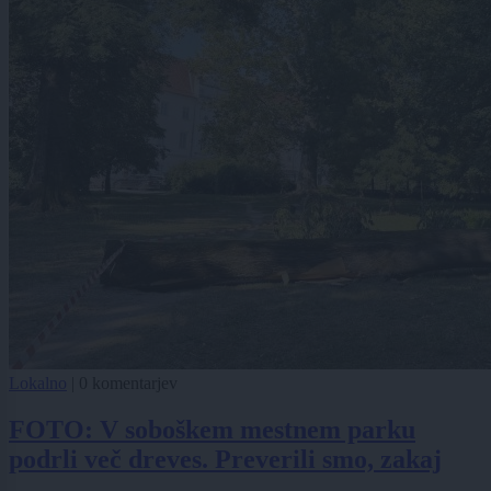
Lokalno
|
0 komentarjev
FOTO: V soboškem mestnem parku
podrli več dreves. Preverili smo, zakaj