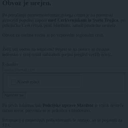
Obvoz je urejen.
Po poročanju prometnoinformacijskega centra je na pomurski
avtocesti popolna zapora
med Cerkvenjakom in Sveto Trojico
, pri
priključku Cerkvenjak proti Mariboru, zaradi prometne nesreče.
Obvoz za osebna vozila je po vzporedni regionalni cesti.
Želiš biti vedno na tekočem? Prijavi se na novice in dvakrat
tedensko v svoj email nabiralnik prejmi pregled svežih novic.
E-naslov
CAPTCHA
Nisem robot
Naročite se
Po prvih informacijah
Policijske uprave Maribor
je vzrok nesreče
razsut tovor, prevrnila se je prikolica s hlodovino.
Informacij o morebitnih poškodovanih še nimajo, so še pojasnili za
STA
.