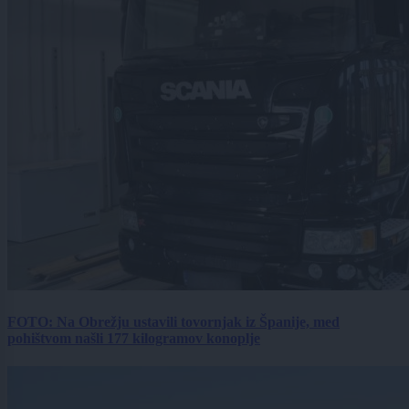
FOTO: Na Obrežju ustavili tovornjak iz Španije, med
pohištvom našli 177 kilogramov konoplje