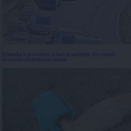
Primorka je spet odprta, a kaos se nadaljuje: Dve nesreči
povzročili večkilometrske kolone