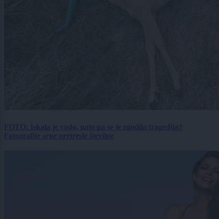
FOTO: Iskala je vodo, nato pa se je zgodila tragedija?
Fotografije srne pretresle številne