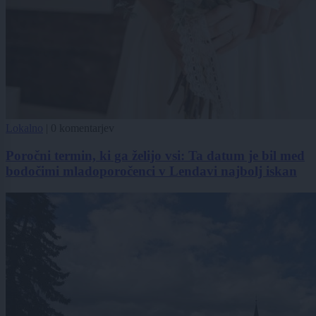
Lokalno
|
0 komentarjev
Poročni termin, ki ga želijo vsi: Ta datum je bil med
bodočimi mladoporočenci v Lendavi najbolj iskan