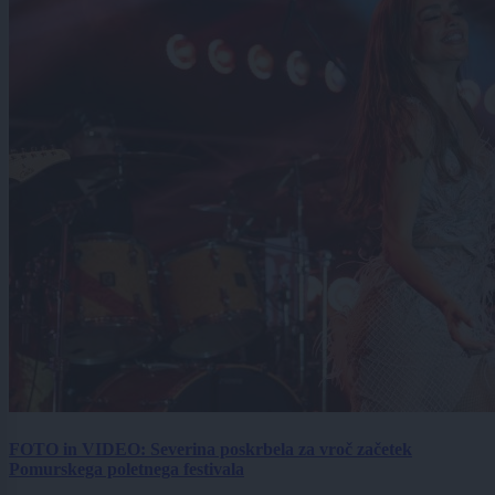
FOTO in VIDEO: Severina poskrbela za vroč začetek
Pomurskega poletnega festivala