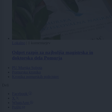
Lokalno
|
1 komentarjev
Odprt razpis za najboljša magistrska in
doktorska dela Pomurja
PU Murska Sobota
Pomurska kronika
Kronika pomurskih policistov
Deli
Facebook
X
WhatsApp
Pošlji