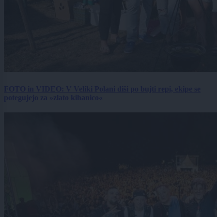
FOTO in VIDEO: V Veliki Polani diši po bujti repi, ekipe se
potegujejo za »zlato kihanico«