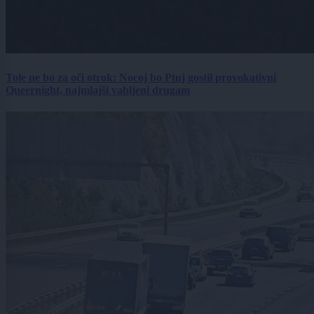
Tole ne bo za oči otrok: Nocoj bo Ptuj gostil provokativni
Queernight, najmlajši vabljeni drugam