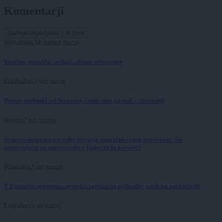
Komentarji
Zadnje objavljeno
V živo
Slovenija
34 minut nazaj
Vročina popušča, prihaja druga nevarnost
Globalno
2 uri nazaj
Potres prebudil cel Kvarner, čutili smo ga tudi v Sloveniji
Scena
2 uri nazaj
Venerin dolgotrajen vpliv prinaša nepričakovane preobrate: Ste
pripravljeni na spremembe v ljubezni in karieri?
Kronika
2 uri nazaj
V Pomurju prometna nesreča, tatvina in poškodbe vozil na parkiriščih
Lokalno
5 ur nazaj