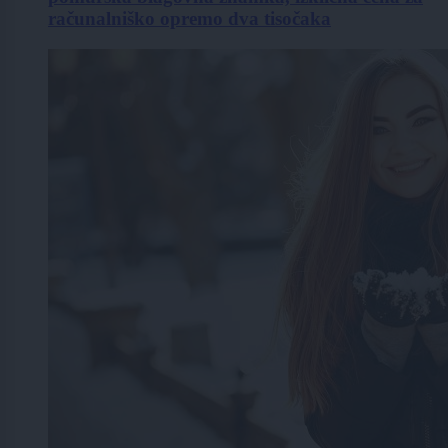
računalniško opremo dva tisočaka