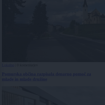
Lokalno
|
0 komentarjev
Pomurska občina razpisala denarno pomoč za
mlade in mlade družine