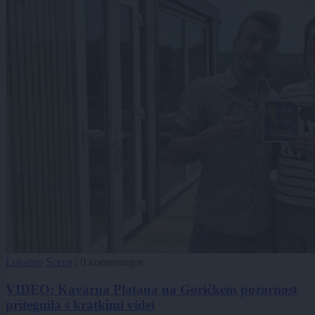
Lokalno
Scena
|
0 komentarjev
VIDEO: Kavarna Platana na Goričkem pozornost
pritegnila s kratkimi videi