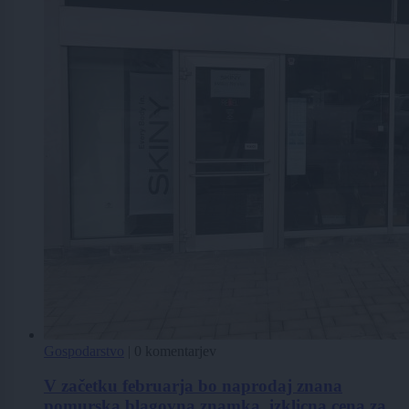
Gospodarstvo
|
0 komentarjev
V začetku februarja bo naprodaj znana
pomurska blagovna znamka, izklicna cena za