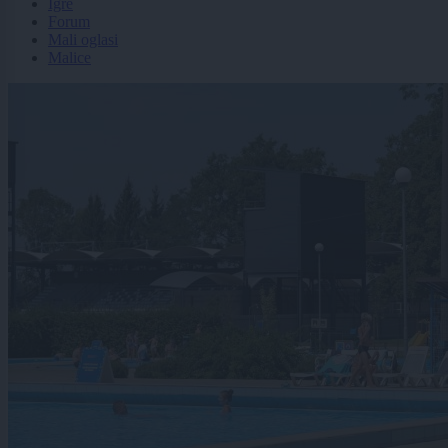
Igre
Forum
Mali oglasi
Malice