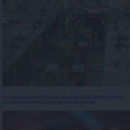
V Lendavi ni bilo vroče le zaradi visokih temperatur: Občinski
svet umaknil soglasje za imenovanje direktorice