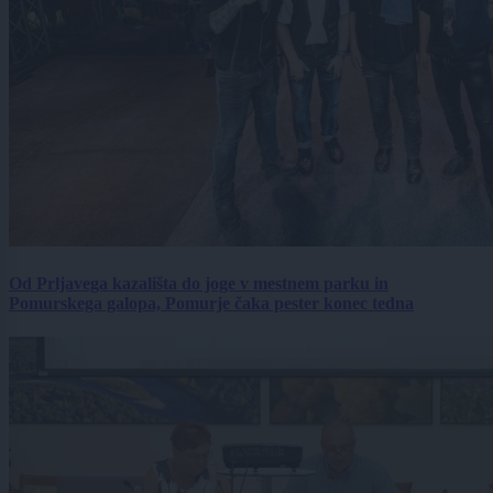
Od Prljavega kazališta do joge v mestnem parku in
Pomurskega galopa, Pomurje čaka pester konec tedna