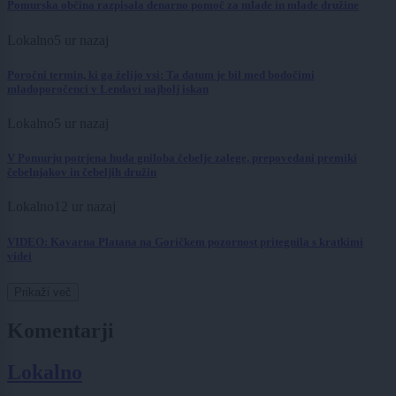
Pomurska občina razpisala denarno pomoč za mlade in mlade družine
Lokalno
5 ur nazaj
Poročni termin, ki ga želijo vsi: Ta datum je bil med bodočimi
mladoporočenci v Lendavi najbolj iskan
Lokalno
5 ur nazaj
V Pomurju potrjena huda gniloba čebelje zalege, prepovedani premiki
čebelnjakov in čebeljih družin
Lokalno
12 ur nazaj
VIDEO: Kavarna Platana na Goričkem pozornost pritegnila s kratkimi
videi
Prikaži več
Komentarji
Lokalno