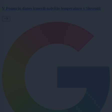
V Pomurju danes izmerili najvišjo temperaturo v Sloveniji