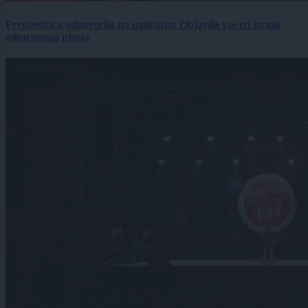
Predsednica odgovorila na ugibanja: Objavila vse tri strani
odpustnega pisma