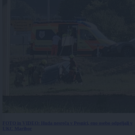
FOTO in VIDEO: Huda nesreča v Pesnici, eno osebo odpeljali v
UKC Maribor