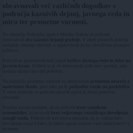
obravnavali več različnih dogodkov s
področja kaznivih dejanj, javnega reda in
miru ter prometne varnosti.
Na območju Policijske uprave Murska Sobota so policisti
obravnavali
dve kaznivi dejanji grožnje
. V obeh primerih policija
nadaljuje zbiranje obvestil, o ugotovitvah pa bo obveščeno pristojno
tožilstvo.
Policisti so posredovali tudi zaradi
kršitve javnega reda in miru na
javnem kraju
. Kršitelj se je ob intervenciji policistov pomiril, zato
dodatni ukrepi niso bili potrebni.
Na področju prometne varnosti so obravnavali
prometno nesrečo z
materialno škodo
, prav tako pa še
poškodbo vozila na parkirišču
.
V obeh primerih so policisti opravili ogled in zbrali potrebna
obvestila.
Posebej izstopa podatek, da so policisti
trem voznikom
avtomobilov
, ki so vozili
brez veljavnega vozniškega dovoljenja
,
zasegli vozila
. Policija ob tem znova opozarja, da je vožnja brez
dovoljenja resna kršitev, ki lahko ogrozi varnost vseh udeležencev v
prometu.