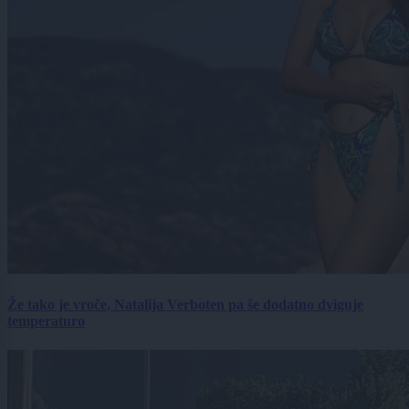
Že tako je vroče, Natalija Verboten pa še dodatno dviguje
temperaturo