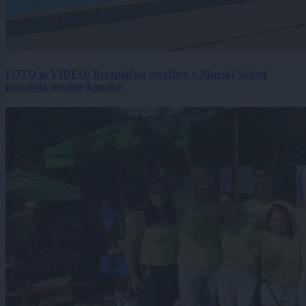
FOTO in VIDEO: Brezplačna osvežitev v Murski Soboti
privabila številne kopalce