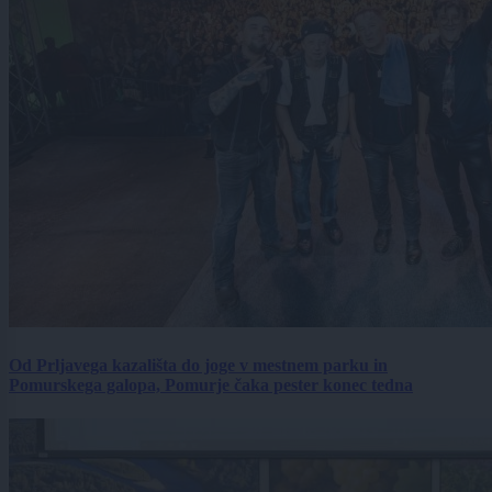
Od Prljavega kazališta do joge v mestnem parku in
Pomurskega galopa, Pomurje čaka pester konec tedna