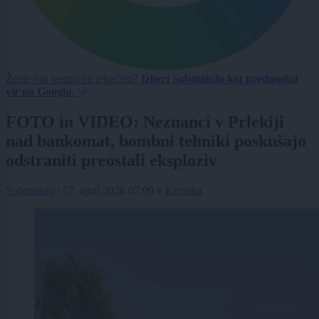
Želite biti vedno na tekočem?
Izberi Sobotainfo kot prednostni
vir na Googlu.
FOTO in VIDEO: Neznanci v Prlekiji
nad bankomat, bombni tehniki poskušajo
odstraniti preostali eksploziv
Sobotainfo
|
17. april 2026 07:09
v
Kronika