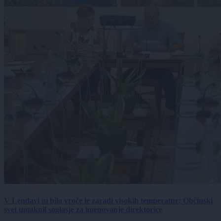
V Lendavi ni bilo vroče le zaradi visokih temperatur: Občinski
svet umaknil soglasje za imenovanje direktorice