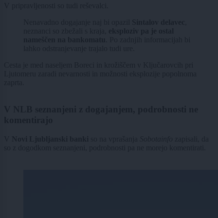
V pripravljenosti so tudi reševalci.
Nenavadno dogajanje naj bi opazil
Sintalov delavec
,
neznanci so zbežali s kraja,
eksploziv pa je ostal
nameščen na bankomatu
. Po zadnjih informacijah bi
lahko odstranjevanje trajalo tudi ure.
Cesta je med naseljem Boreci in krožiščem v Ključarovcih pri
Ljutomeru zaradi nevarnosti in možnosti eksplozije popolnoma
zaprta.
V NLB seznanjeni z dogajanjem, podrobnosti ne
komentirajo
V
Novi Ljubljanski banki
so na vprašanja
Sobotainfo
zapisali, da
so z dogodkom seznanjeni, podrobnosti pa ne morejo komentirati.