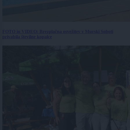
FOTO in VIDEO: Brezplačna osvežitev v Murski Soboti
privabila številne kopalce