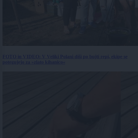
FOTO in VIDEO: V Veliki Polani diši po bujti repi, ekipe se
potegujejo za »zlato kihanico«