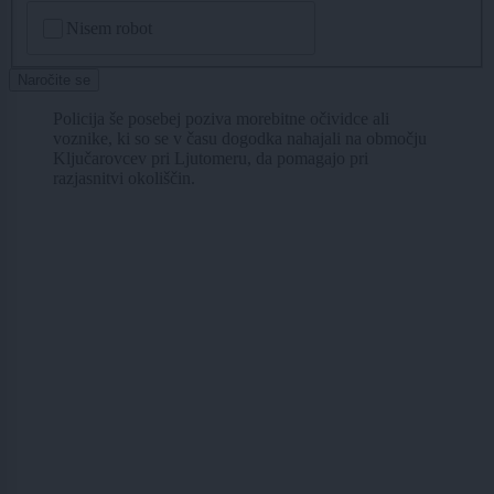
CAPTCHA
Nisem robot
Naročite se
Policija še posebej poziva morebitne očividce ali
voznike, ki so se v času dogodka nahajali na območju
Ključarovcev pri Ljutomeru, da pomagajo pri
razjasnitvi okoliščin.