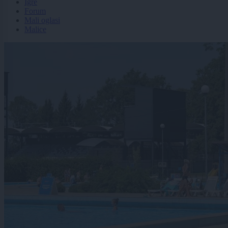
Igre
Forum
Mali oglasi
Malice