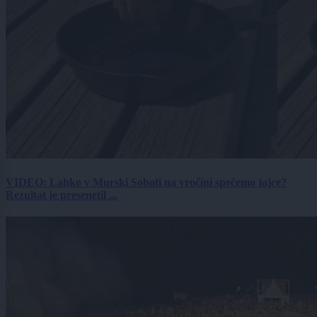
VIDEO: Lahko v Murski Soboti na vročini spečemo jajce?
Rezultat je presenetil ...