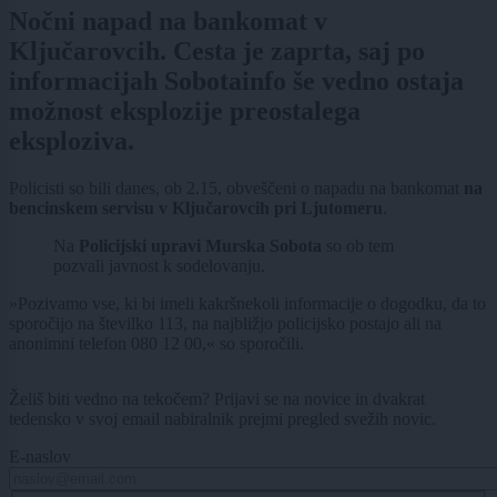
Nočni napad na bankomat v
Ključarovcih. Cesta je zaprta, saj po
informacijah Sobotainfo še vedno ostaja
možnost eksplozije preostalega
eksploziva.
Policisti so bili danes, ob 2.15, obveščeni o napadu na bankomat
na
bencinskem servisu v Ključarovcih pri Ljutomeru
.
Na
Policijski upravi Murska Sobota
so ob tem
pozvali javnost k sodelovanju.
»Pozivamo vse, ki bi imeli kakršnekoli informacije o dogodku, da to
sporočijo na številko 113, na najbližjo policijsko postajo ali na
anonimni telefon 080 12 00,« so sporočili.
Želiš biti vedno na tekočem? Prijavi se na novice in dvakrat
tedensko v svoj email nabiralnik prejmi pregled svežih novic.
E-naslov