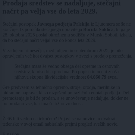
Prodaja sredstev se nadaljuje, stečajni
načrt pa velja vse do leta 2029.
Stečajni postopek
Javnega podjetja Prlekija
iz Ljutomera se še ne
končuje. Iz poročila stečajnega upravitelja
Boruta Sokliča
, ki ga je
28. oktobra 2025 poslal okrožnemu sodišču v Murski Soboti, izhaja,
da bo stečajni načrt veljal vse do konca leta 2029.
V zadnjem trimesečju, med julijem in septembrom 2025, je bilo
opravljenih več kot dvajset postopkov v zvezi s prodajo premoženja.
Stečajna masa še vedno obsega del opreme in osnovnih
sredstev, ki niso bila prodana. Po popisu in oceni znaša
njihova skupna likvidacijska vrednost
84.860,79 evra
.
Gre predvsem za tehnično opremo, stroje, orodja, merilnike in
hidrantne naprave, ki so razpršeni po različnih enotah podjetja. Del
premoženja je bil že prodan, a se unovčevanje nadaljuje, dokler ne
bo prodano vse, kar ima še tržno vrednost.
Želiš biti vedno na tekočem? Prijavi se na novice in dvakrat
tedensko v svoj email nabiralnik prejmi pregled svežih novic.
E-naslov