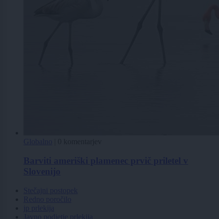
Globalno
|
0 komentarjev
Barviti ameriški plamenec prvič priletel v
Slovenijo
Stečajni postopek
Redno poročilo
jp prlekija
Javno podjetje prlekija