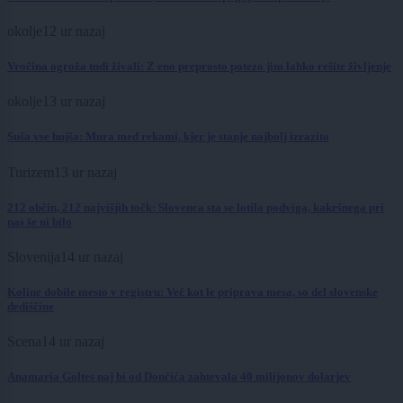
okolje
12 ur nazaj
Vročina ogroža tudi živali: Z eno preprosto potezo jim lahko rešite življenje
okolje
13 ur nazaj
Suša vse hujša: Mura med rekami, kjer je stanje najbolj izrazito
Turizem
13 ur nazaj
212 občin, 212 najvišjih točk: Slovenca sta se lotila podviga, kakršnega pri
nas še ni bilo
Slovenija
14 ur nazaj
Koline dobile mesto v registru: Več kot le priprava mesa, so del slovenske
dediščine
Scena
14 ur nazaj
Anamaria Goltes naj bi od Dončića zahtevala 40 milijonov dolarjev