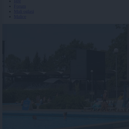
Igre
Forum
Mali oglasi
Malice