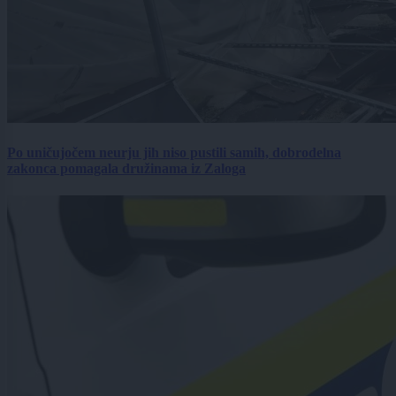
Po uničujočem neurju jih niso pustili samih, dobrodelna
zakonca pomagala družinama iz Zaloga