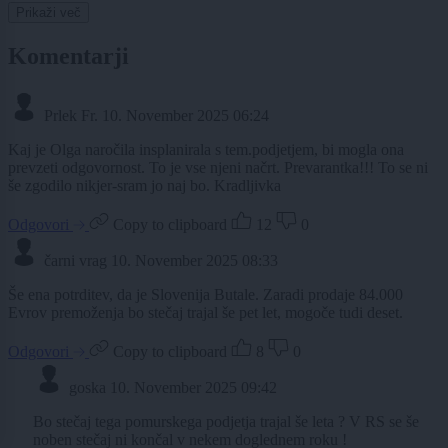
Prikaži več
Komentarji
Prlek Fr.
10. November 2025 06:24
Kaj je Olga naročila insplanirala s tem.podjetjem, bi mogla ona
prevzeti odgovornost. To je vse njeni načrt. Prevarantka!!! To se ni
še zgodilo nikjer-sram jo naj bo. Kradljivka
Odgovori
Copy to clipboard
12
0
čarni vrag
10. November 2025 08:33
Še ena potrditev, da je Slovenija Butale. Zaradi prodaje 84.000
Evrov premoženja bo stečaj trajal še pet let, mogoče tudi deset.
Odgovori
Copy to clipboard
8
0
goska
10. November 2025 09:42
Bo stečaj tega pomurskega podjetja trajal še leta ? V RS se še
noben stečaj ni končal v nekem doglednem roku !