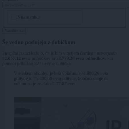
CAPTCHA
Nisem robot
Naročite se
Še vedno poslujejo z dobičkom
Finančni izkazi kažejo, da je bilo v tretjem četrtletju ustvarjenih
82.057,12 evra
prihodkov in
73.779,26 evra odhodkov
, kar
pomeni približno 8277 evrov dobička.
V enakem obdobju je bilo vplačanih 74.800,29 evra
prilivov in 75.400,68 evra odlivov, končno stanje na
računu pa je znašalo 1177,87 evra.