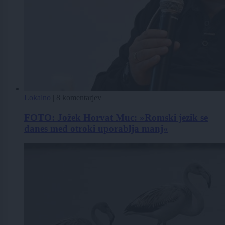
Lokalno
|
8 komentarjev
FOTO: Jožek Horvat Muc: »Romski jezik se
danes med otroki uporablja manj«