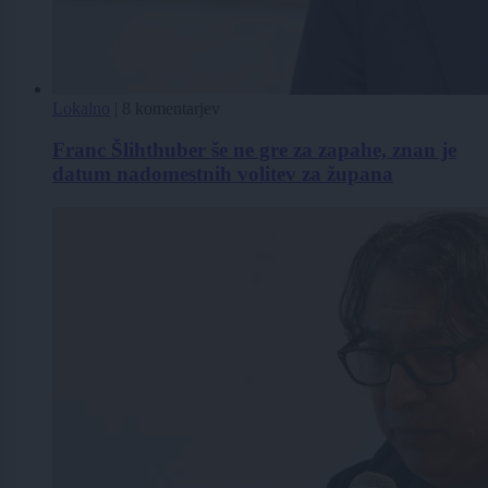
Lokalno
|
8 komentarjev
Franc Šlihthuber še ne gre za zapahe, znan je
datum nadomestnih volitev za župana