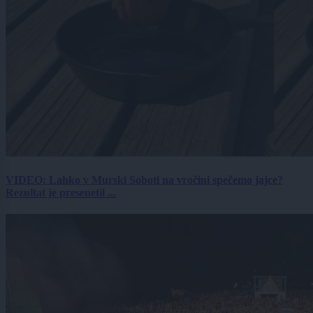
VIDEO: Lahko v Murski Soboti na vročini spečemo jajce?
Rezultat je presenetil ...