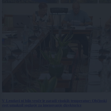
V Lendavi ni bilo vroče le zaradi visokih temperatur: Občinski
svet umaknil soglasje za imenovanje direktorice