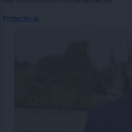
potega stečajnega postopka je veljaven
do konca leta 2029
.
Preberite še