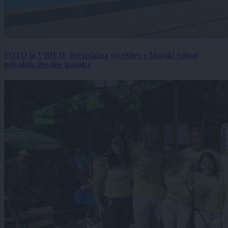
FOTO in VIDEO: Brezplačna osvežitev v Murski Soboti
privabila številne kopalce