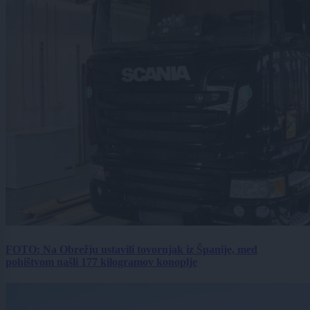
FOTO: Na Obrežju ustavili tovornjak iz Španije, med
pohištvom našli 177 kilogramov konoplje