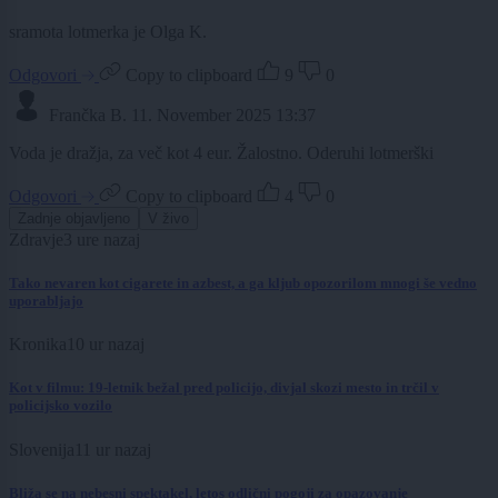
sramota lotmerka je Olga K.
Odgovori
Copy to clipboard
9
0
Frančka B.
11. November 2025 13:37
Voda je dražja, za več kot 4 eur. Žalostno. Oderuhi lotmerški
Odgovori
Copy to clipboard
4
0
Zadnje objavljeno
V živo
Zdravje
3 ure nazaj
Tako nevaren kot cigarete in azbest, a ga kljub opozorilom mnogi še vedno
uporabljajo
Kronika
10 ur nazaj
Kot v filmu: 19-letnik bežal pred policijo, divjal skozi mesto in trčil v
policijsko vozilo
Slovenija
11 ur nazaj
Bliža se na nebesni spektakel, letos odlični pogoji za opazovanje