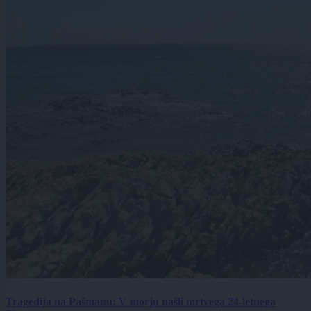
Tragedija na Pašmanu: V morju našli mrtvega 24-letnega