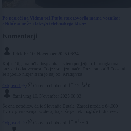
Po nesreči na Vidmu pri Ptuju spregovorila mama voznika:
»Nihče si ne želi takega telefonskega klica«
Komentarji
Prlek Fr.
10. November 2025 06:24
Kaj je Olga naročila insplanirala s tem.podjetjem, bi mogla ona
prevzeti odgovornost. To je vse njeni načrt. Prevarantka!!! To se ni
še zgodilo nikjer-sram jo naj bo. Kradljivka
Odgovori
Copy to clipboard
12
0
čarni vrag
10. November 2025 08:33
Še ena potrditev, da je Slovenija Butale. Zaradi prodaje 84.000
Evrov premoženja bo stečaj trajal še pet let, mogoče tudi deset.
Odgovori
Copy to clipboard
8
0