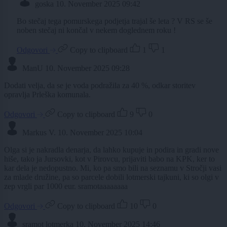
goska
10. November 2025 09:42
Bo stečaj tega pomurskega podjetja trajal še leta ? V RS se še
noben stečaj ni končal v nekem doglednem roku !
Odgovori
Copy to clipboard
1
1
ManU
10. November 2025 09:28
Dodati velja, da se je voda podražila za 40 %, odkar storitev
opravlja Prleška komunala.
Odgovori
Copy to clipboard
9
0
Markus V.
10. November 2025 10:04
Olga si je nakradla denarja, da lahko kupuje in podira in gradi nove
hiše, tako ja Jursovki, kot v Pirovcu, prijaviti babo na KPK, ker to
kar dela je nedopustno. Mi, ko pa smo bili na seznamu v Stročji vasi
za mlade družine, pa so parcele dobili lotmerski tajkuni, ki so olgi v
zep vrgli par 1000 eur. sramotaaaaaaaa
Odgovori
Copy to clipboard
10
0
sramot lotmerka
10. November 2025 14:46