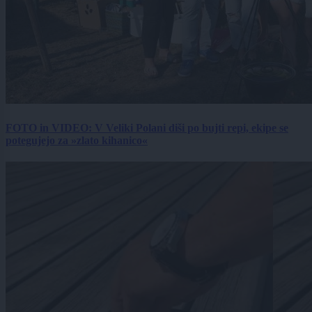
FOTO in VIDEO: V Veliki Polani diši po bujti repi, ekipe se
potegujejo za »zlato kihanico«