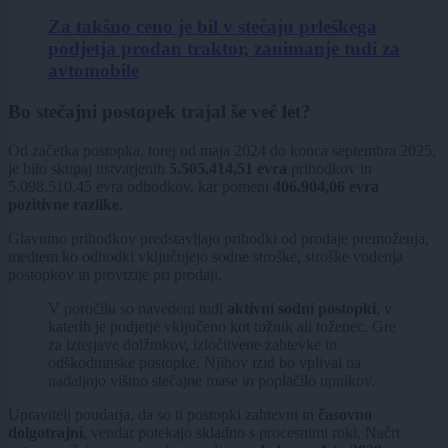
Za takšno ceno je bil v stečaju prleškega
podjetja prodan traktor, zanimanje tudi za
avtomobile
Bo stečajni postopek trajal še več let?
Od začetka postopka, torej od maja 2024 do konca septembra 2025,
je bilo skupaj ustvarjenih
5.505.414,51 evra
prihodkov in
5.098.510,45 evra odhodkov, kar pomeni
406.904,06 evra
pozitivne razlike
.
Glavnino prihodkov predstavljajo prihodki od prodaje premoženja,
medtem ko odhodki vključujejo sodne stroške, stroške vodenja
postopkov in provizije pri prodaji.
V poročilu so navedeni tudi
aktivni sodni postopki
, v
katerih je podjetje vključeno kot tožnik ali toženec. Gre
za izterjave dolžnikov, izločitvene zahtevke in
odškodninske postopke. Njihov izid bo vplival na
nadaljnjo višino stečajne mase in poplačilo upnikov.
Upravitelj poudarja, da so ti postopki zahtevni in
časovno
dolgotrajni
, vendar potekajo skladno s procesnimi roki. Načrt