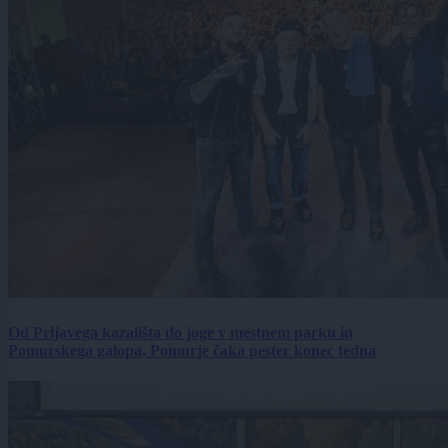
Od Prljavega kazališta do joge v mestnem parku in
Pomurskega galopa, Pomurje čaka pester konec tedna