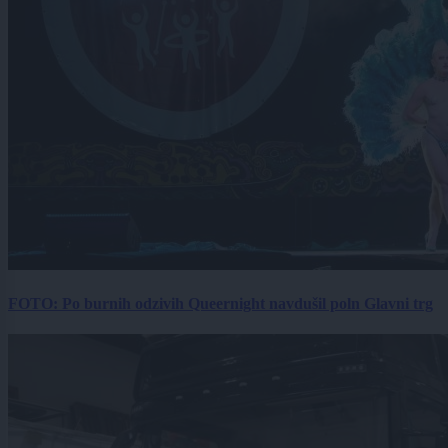
FOTO: Po burnih odzivih Queernight navdušil poln Glavni trg