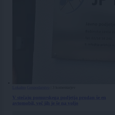
Lokalno
Gospodarstvo
|
3 komentarjev
V stečaju pomurskega podjetja prodan še en
avtomobil, več jih je še na voljo