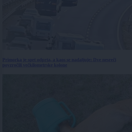
Primorka je spet odprta, a kaos se nadaljuje: Dve nesreči
povzročili večkilometrske kolone