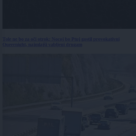
Tole ne bo za oči otrok: Nocoj bo Ptuj gostil provokativni
Queernight, najmlajši vabljeni drugam