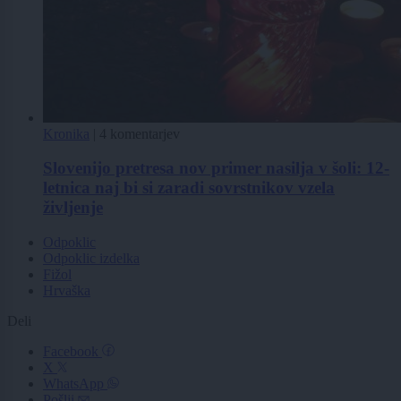
Kronika
|
4 komentarjev
Slovenijo pretresa nov primer nasilja v šoli: 12-
letnica naj bi si zaradi sovrstnikov vzela
življenje
Odpoklic
Odpoklic izdelka
Fižol
Hrvaška
Deli
Facebook
X
WhatsApp
Pošlji