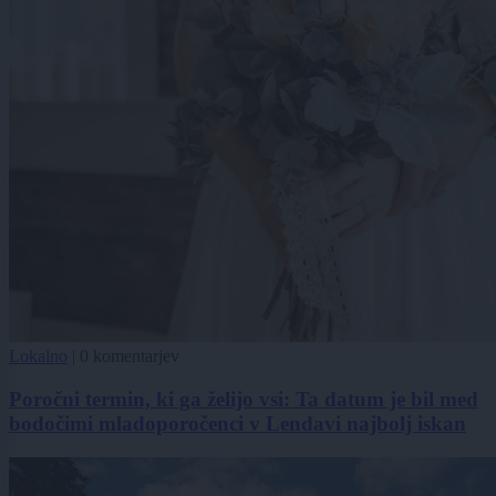
Lokalno
|
0 komentarjev
Poročni termin, ki ga želijo vsi: Ta datum je bil med
bodočimi mladoporočenci v Lendavi najbolj iskan