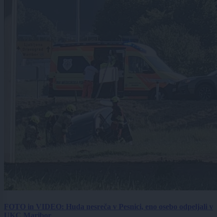
FOTO in VIDEO: Huda nesreča v Pesnici, eno osebo odpeljali v
UKC Maribor