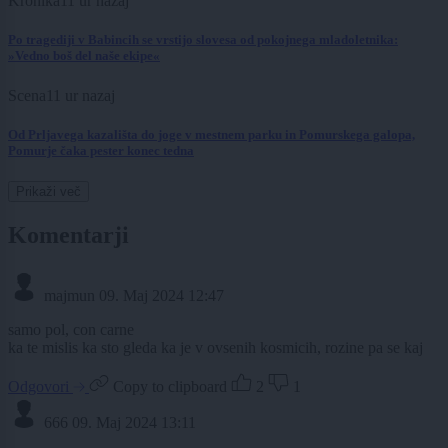
Kronika
11 ur nazaj
Po tragediji v Babincih se vrstijo slovesa od pokojnega mladoletnika:
»Vedno boš del naše ekipe«
Scena
11 ur nazaj
Od Prljavega kazališta do joge v mestnem parku in Pomurskega galopa,
Pomurje čaka pester konec tedna
Prikaži več
Komentarji
majmun
09. Maj 2024 12:47
samo pol, con carne
ka te mislis ka sto gleda ka je v ovsenih kosmicih, rozine pa se kaj
Odgovori
Copy to clipboard
2
1
666
09. Maj 2024 13:11