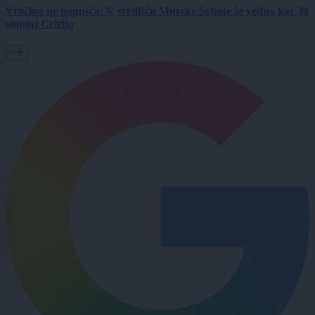
Vročina ne popušča: V središču Murske Sobote še vedno kar 30
stopinj Celzija