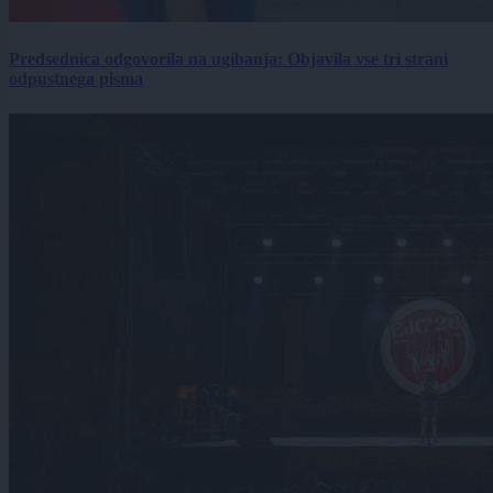
Predsednica odgovorila na ugibanja: Objavila vse tri strani
odpustnega pisma