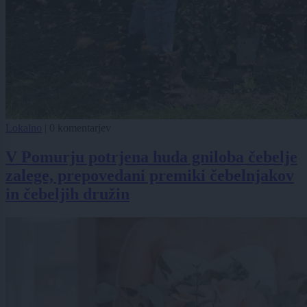
Lokalno
|
0 komentarjev
V Pomurju potrjena huda gniloba čebelje
zalege, prepovedani premiki čebelnjakov
in čebeljih družin