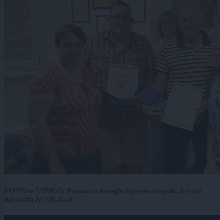
FOTO in VIDEO: Pomurca dosegla izjemen mejnik, kri sta
darovala že 100-krat