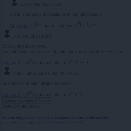
22
09. Maj 2024 13:34
S tem je kuharica dokazala, da je tudi miš užitna!?
Odgovori
Copy to clipboard
3
2
.
09. Maj 2024 16:51
Evo kaj je prineso evro.
Tudi slo venci bomo tako dobivali, ker smo zapravili svo vensko.
Odgovori
Copy to clipboard
3
3
Tinka Gabrovka
10. Maj 2024 07:35
Še dobro da ni bila nutrija v konzervi
Odgovori
Copy to clipboard
0
1
Zadnje objavljeno
V živo
Scena
24 minut nazaj
Venerin dolgotrajen vpliv prinaša nepričakovane preobrate: Ste
pripravljeni na spremembe v ljubezni in karieri?