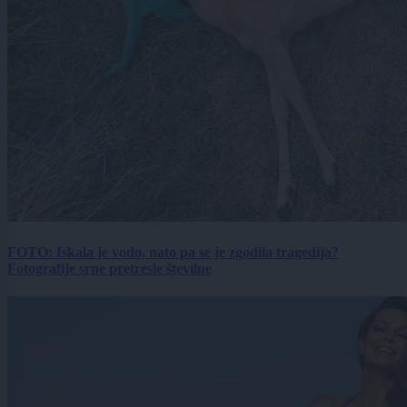
FOTO: Iskala je vodo, nato pa se je zgodila tragedija?
Fotografije srne pretresle številne