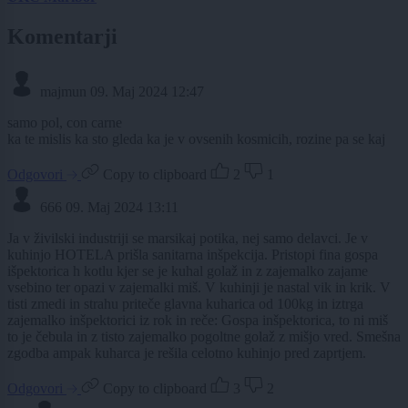
Komentarji
majmun
09. Maj 2024 12:47
samo pol, con carne
ka te mislis ka sto gleda ka je v ovsenih kosmicih, rozine pa se kaj
Odgovori
Copy to clipboard
2
1
666
09. Maj 2024 13:11
Ja v živilski industriji se marsikaj potika, nej samo delavci. Je v
kuhinjo HOTELA prišla sanitarna inšpekcija. Pristopi fina gospa
išpektorica h kotlu kjer se je kuhal golaž in z zajemalko zajame
vsebino ter opazi v zajemalki miš. V kuhinji je nastal vik in krik. V
tisti zmedi in strahu priteče glavna kuharica od 100kg in iztrga
zajemalko inšpektorici iz rok in reče: Gospa inšpektorica, to ni miš
to je čebula in z tisto zajemalko pogoltne golaž z mišjo vred. Smešna
zgodba ampak kuharca je rešila celotno kuhinjo pred zaprtjem.
Odgovori
Copy to clipboard
3
2