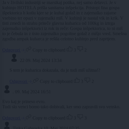
Ja v živilski industriji se marsikaj potika, nej samo delavci. Je v
kuhinjo HOTELA prišla sanitarna inšpekcija. Pristopi fina gospa
išpektorica h kotlu kjer se je kuhal golaž in z zajemalko zajame
vsebino ter opazi v zajemalki miš. V kuhinji je nastal vik in krik. V
tisti zmedi in strahu priteče glavna kuharica od 100kg in iztrga
zajemalko inšpektorici iz rok in reče: Gospa inšpektorica, to ni miš
to je čebula in z tisto zajemalko pogoltne golaž z mišjo vred. Smešna
zgodba ampak kuharca je rešila celotno kuhinjo pred zaprtjem.
Odgovori
Copy to clipboard
3
2
22
09. Maj 2024 13:34
S tem je kuharica dokazala, da je tudi miš užitna!?
Odgovori
Copy to clipboard
3
2
.
09. Maj 2024 16:51
Evo kaj je prineso evro.
Tudi slo venci bomo tako dobivali, ker smo zapravili svo vensko.
Odgovori
Copy to clipboard
3
3
Tinka Gabrovka
10. Maj 2024 07:35