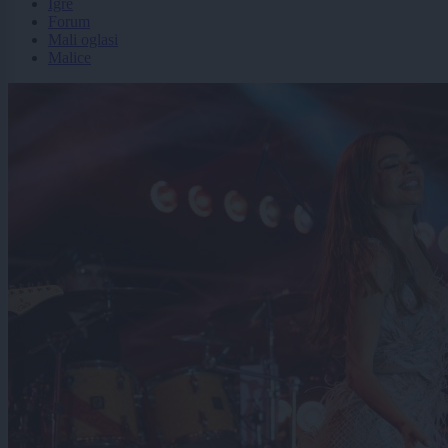
Igre
Forum
Mali oglasi
Malice