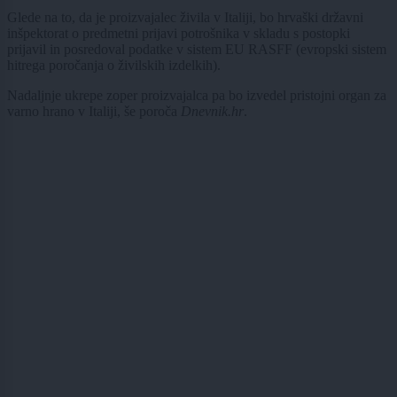
Glede na to, da je proizvajalec živila v Italiji, bo hrvaški državni
inšpektorat o predmetni prijavi potrošnika v skladu s postopki
prijavil in posredoval podatke v sistem EU RASFF (evropski sistem
hitrega poročanja o živilskih izdelkih).
Nadaljnje ukrepe zoper proizvajalca pa bo izvedel pristojni organ za
varno hrano v Italiji, še poroča
Dnevnik.hr
.