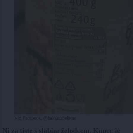
Vir: Facebook, @halo.inspektore
Ni za tiste s slabim želodcem. Kupec je