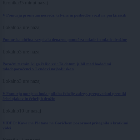
Kronika
35 minut nazaj
V Pomurju prometna nesreča, tatvina in poškodbe vozil na parkiriščih
Lokalno
3 ure nazaj
Pomurska občina razpisala denarno pomoč za mlade in mlade družine
Lokalno
3 ure nazaj
Poročni termin, ki ga želijo vsi: Ta datum je bil med bodočimi
mladoporočenci v Lendavi najbolj iskan
Lokalno
3 ure nazaj
V Pomurju potrjena huda gniloba čebelje zalege, prepovedani premiki
čebelnjakov in čebeljih družin
Lokalno
10 ur nazaj
VIDEO: Kavarna Platana na Goričkem pozornost pritegnila s kratkimi
videi