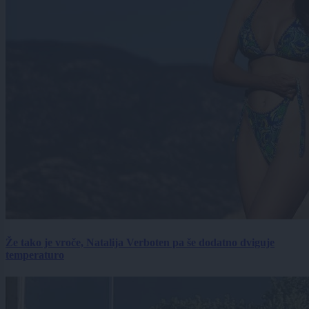
Že tako je vroče, Natalija Verboten pa še dodatno dviguje
temperaturo