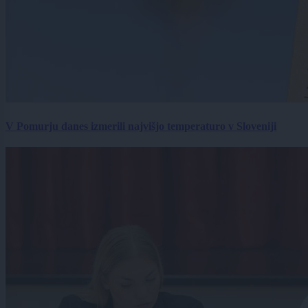
V Pomurju danes izmerili najvišjo temperaturo v Sloveniji