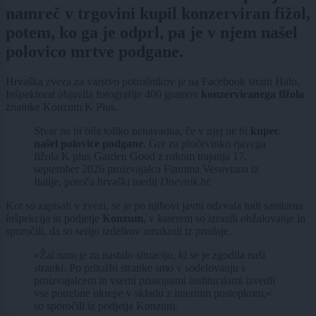
namreč v trgovini kupil konzerviran fižol,
potem, ko ga je odprl, pa je v njem našel
polovico mrtve podgane.
Hrvaška zveza za varstvo potrošnikov je na Facebook strani Halo,
Inšpektorat objavila fotografije 400 gramov
konzerviranega fižola
znamke Konzum K Plus.
Stvar ne bi bila toliko nenavadna, če v njej ne bi
kupec
našel polovice podgane
. Gre za pločevinko rjavega
fižola K plus Garden Good z rokom trajanja 17.
september 2026 proizvajalca Fiamma Vesuviana iz
Italije, poroča hrvaški medij
Dnevnik.hr.
Kot so zapisali v zvezi, se je po njihovi javni odzvala tudi sanitarna
inšpekcija in podjetje
Konzum
, v katerem so izrazili obžalovanje in
sporočili, da so serijo izdelkov umaknili iz prodaje.
»Žal nam je za nastalo situacijo, ki se je zgodila naši
stranki. Po pritožbi stranke smo v sodelovanju s
proizvajalcem in vsemi pristojnimi institucijami izvedli
vse potrebne ukrepe v skladu z internim postopkom,«
so sporočili iz podjetja Konzum.