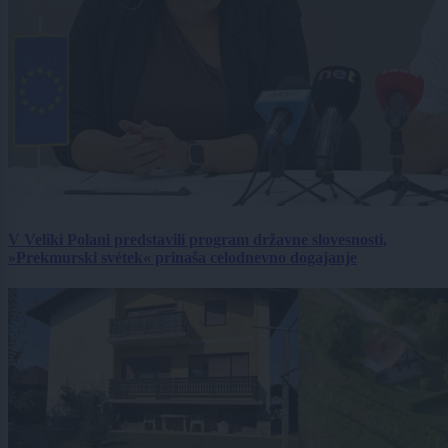
V Veliki Polani predstavili program državne slovesnosti,
»Prekmurski svétek« prinaša celodnevno dogajanje