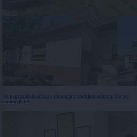
Na nepremičninski trg v Pomurju v zadnjem tednu prišlo pet
zanimivih hiš