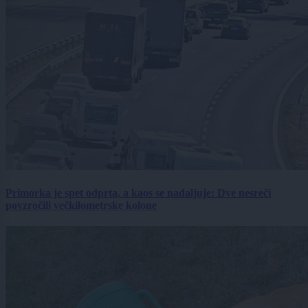
Primorka je spet odprta, a kaos se nadaljuje: Dve nesreči
povzročili večkilometrske kolone