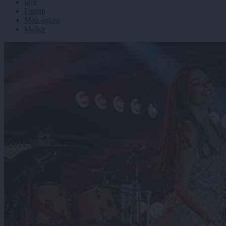
Igre
Forum
Mali oglasi
Malice