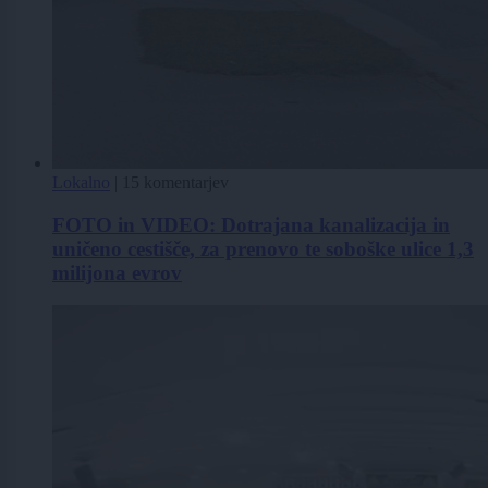
Lokalno
|
15 komentarjev
FOTO in VIDEO: Dotrajana kanalizacija in
uničeno cestišče, za prenovo te soboške ulice 1,3
milijona evrov