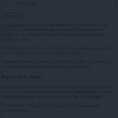
Nisem robot
Naročite se
Kot pojasnjuje
Nasa
, do kolobarjastega mrka pride takrat, ko je
Luna v svoji orbiti nekoliko dlje od Zemlje. Njena navidezna
velikost je zato manjša od Sončeve, kar pomeni, da Sonca ne
prekrije v celoti.
Namesto popolne teme se okoli temne silhuete Lune pojavi svetel
obroč svetlobe, tako imenovani »ognjeni obroč«.
Magnituda današnjega mrka znaša približno 0,963. To pomeni, da
bo prekrit velik del Sončevega premera, a ne povsem.
Kje bo mrk viden?
Najboljši pogled na ognjeni obroč bo z dela Antarktike. Delni mrk
bodo lahko opazovali tudi v nekaterih delih
južne Afrike,
vključno
z
Madagaskarjem
, ter na skrajnem jugu
Čila
in
Argentine.
V Sloveniji in večjem delu Evrope mrk ne bo viden zaradi
geografske lege.