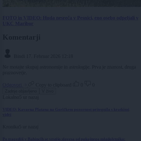
FOTO in VIDEO: Huda nesreča v Pesnici, eno osebo odpeljali v
UKC Maribor
Komentarji
Bindi
17. Februar 2026 12:18
Ne motajte skupaj astronomije in astrologije. Prva je znanost, druga
praznoverje.
Odgovori
Copy to clipboard
0
0
Zadnje objavljeno
V živo
Lokalno
5 ur nazaj
VIDEO: Kavarna Platana na Goričkem pozornost pritegnila s kratkimi
videi
Kronika
5 ur nazaj
Po tragediji v Babincih se vrstijo slovesa od pokojnega mladoletnika: