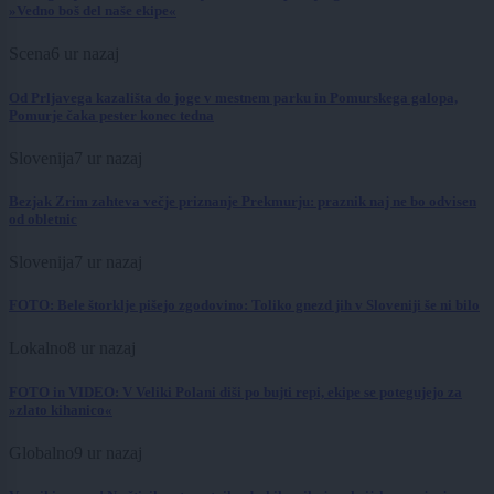
»Vedno boš del naše ekipe«
Scena
6 ur nazaj
Od Prljavega kazališta do joge v mestnem parku in Pomurskega galopa,
Pomurje čaka pester konec tedna
Slovenija
7 ur nazaj
Bezjak Zrim zahteva večje priznanje Prekmurju: praznik naj ne bo odvisen
od obletnic
Slovenija
7 ur nazaj
FOTO: Bele štorklje pišejo zgodovino: Toliko gnezd jih v Sloveniji še ni bilo
Lokalno
8 ur nazaj
FOTO in VIDEO: V Veliki Polani diši po bujti repi, ekipe se potegujejo za
»zlato kihanico«
Globalno
9 ur nazaj