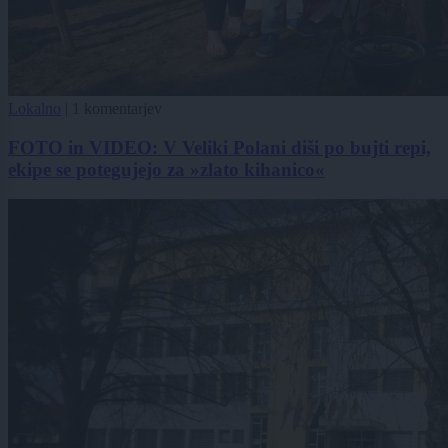
Lokalno
|
1 komentarjev
FOTO in VIDEO: V Veliki Polani diši po bujti repi,
ekipe se potegujejo za »zlato kihanico«