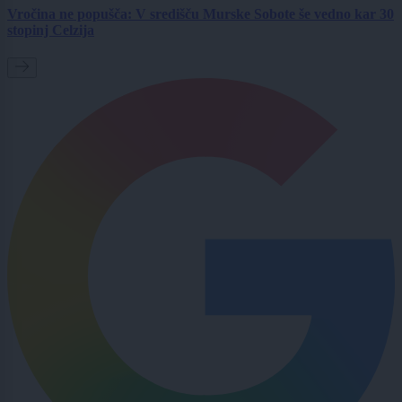
Vročina ne popušča: V središču Murske Sobote še vedno kar 30
stopinj Celzija