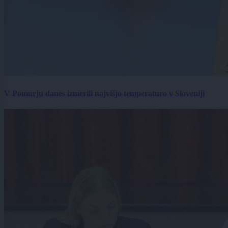
V Pomurju danes izmerili najvišjo temperaturo v Sloveniji