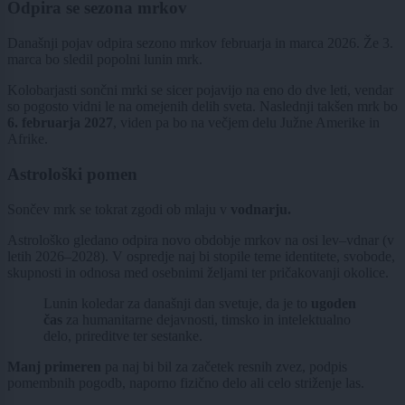
Odpira se sezona mrkov
Današnji pojav odpira sezono mrkov februarja in marca 2026. Že 3.
marca bo sledil popolni lunin mrk.
Kolobarjasti sončni mrki se sicer pojavijo na eno do dve leti, vendar
so pogosto vidni le na omejenih delih sveta. Naslednji takšen mrk bo
6. februarja 2027
, viden pa bo na večjem delu Južne Amerike in
Afrike.
Astrološki pomen
Sončev mrk se tokrat zgodi ob mlaju v
vodnarju.
Astrološko gledano odpira novo obdobje mrkov na osi lev–vdnar (v
letih 2026–2028). V ospredje naj bi stopile teme identitete, svobode,
skupnosti in odnosa med osebnimi željami ter pričakovanji okolice.
Lunin koledar za današnji dan svetuje, da je to
ugoden
čas
za humanitarne dejavnosti, timsko in intelektualno
delo, prireditve ter sestanke.
Manj primeren
pa naj bi bil za začetek resnih zvez, podpis
pomembnih pogodb, naporno fizično delo ali celo striženje las.