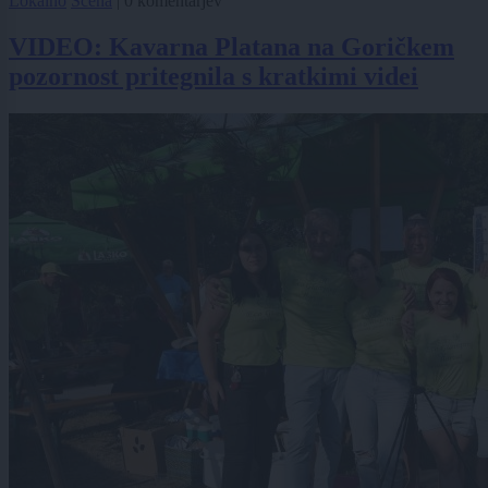
Lokalno
Scena
|
0 komentarjev
VIDEO: Kavarna Platana na Goričkem
pozornost pritegnila s kratkimi videi