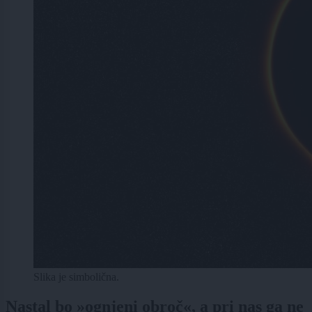
Slika je simbolična.
Nastal bo »ognjeni obroč«, a pri nas ga ne