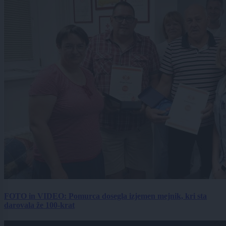
FOTO in VIDEO: Pomurca dosegla izjemen mejnik, kri sta
darovala že 100-krat