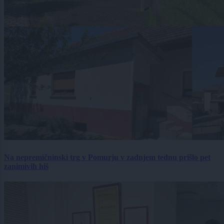
Na nepremičninski trg v Pomurju v zadnjem tednu prišlo pet
zanimivih hiš