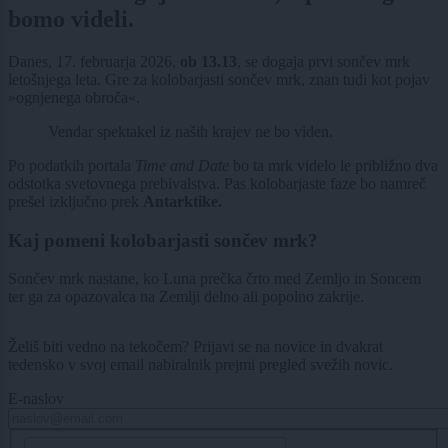
bomo videli.
Danes, 17. februarja 2026,
ob 13.13
, se dogaja prvi sončev mrk
letošnjega leta. Gre za kolobarjasti sončev mrk, znan tudi kot pojav
»ognjenega obroča«.
Vendar spektakel iz naših krajev ne bo viden.
Po podatkih portala
Time and Date
bo ta mrk videlo le približno dva
odstotka svetovnega prebivalstva. Pas kolobarjaste faze bo namreč
prešel izključno prek
Antarktike.
Kaj pomeni kolobarjasti sončev mrk?
Sončev mrk nastane, ko Luna prečka črto med Zemljo in Soncem
ter ga za opazovalca na Zemlji delno ali popolno zakrije.
Želiš biti vedno na tekočem? Prijavi se na novice in dvakrat
tedensko v svoj email nabiralnik prejmi pregled svežih novic.
E-naslov
CAPTCHA