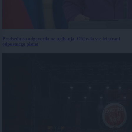
Predsednica odgovorila na ugibanja: Objavila vse tri strani
odpustnega pisma