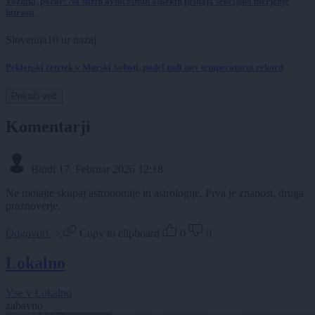
Vozniki, pozor! Na štirih avtocestnih odsekih prihaja sekcijsko merjenje
hitrosti
Slovenija
10 ur nazaj
Peklenski četrtek v Murski Soboti, padel tudi nov temperaturni rekord
Prikaži več
Komentarji
Bindi
17. Februar 2026 12:18
Ne motajte skupaj astronomije in astrologije. Prva je znanost, druga
praznoverje.
Odgovori
Copy to clipboard
0
0
Lokalno
Vse v Lokalno
zabavno