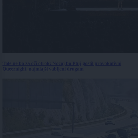
Tole ne bo za oči otrok: Nocoj bo Ptuj gostil provokativni
Queernight, najmlajši vabljeni drugam