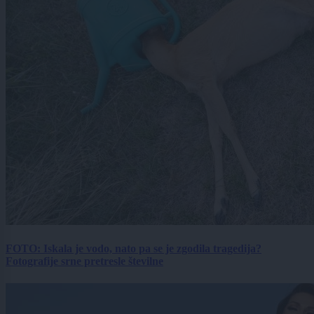
FOTO: Iskala je vodo, nato pa se je zgodila tragedija?
Fotografije srne pretresle številne