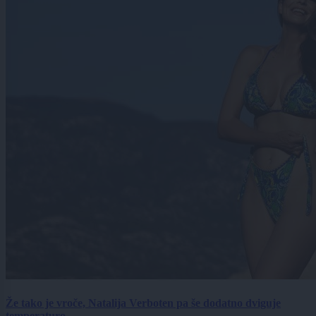
Že tako je vroče, Natalija Verboten pa še dodatno dviguje
temperaturo