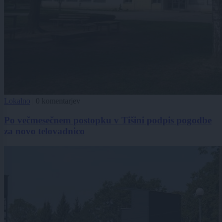
Lokalno
|
0 komentarjev
Po večmesečnem postopku v Tišini podpis pogodbe
za novo telovadnico