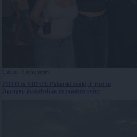
Lokalno
|
6 komentarjev
FOTO in VIDEO: Polanski zvoki, Firbci in
Agropop poskrbeli za nepozaben večer