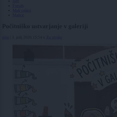
Igre
Forum
Mali oglasi
Malice
Počitniško ustvarjanje v galeriji
gms
|
3. julij 2026 15:54
v
Za otroke