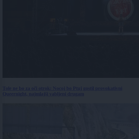
Tole ne bo za oči otrok: Nocoj bo Ptuj gostil provokativni
Queernight, najmlajši vabljeni drugam