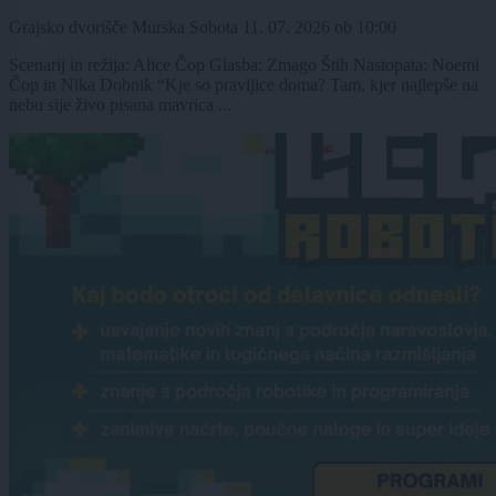
Grajsko dvorišče Murska Sobota
11. 07. 2026
ob
10:00
Scenarij in režija: Alice Čop Glasba: Zmago Štih Nastopata: Noemi
Čop in Nika Dobnik “Kje so pravljice doma? Tam, kjer najlepše na
nebu sije živo pisana mavrica ...