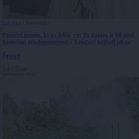
Lokalno
|
1 komentarjev
Poročni termin, ki ga želijo vsi: Ta datum je bil med
bodočimi mladoporočenci v Lendavi najbolj iskan
Šport
Vse v Šport
prekmurski derbi