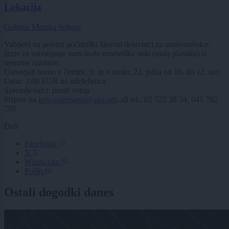
Lokacija
Galerija Murska Sobota
Vabljeni na poletni počitniški likovni delavnici za osnovnošolce.
Izziv za ustvarjanje nam bodo umetniška dela (mala plastika) iz
trenutne razstave.
Ustvarjali bomo v četrtek, 9. in v sredo, 22. julija od 10. do 12. ure.
Cena: 3.00 EUR na udeleženca
Spremljevalci: prosti vstop
Prijave na
info.galerijams@siol.net
, ali tel.: 02 522 38 34, 041 782
705
Deli
Facebook
X
WhatsApp
Pošlji
Ostali dogodki danes