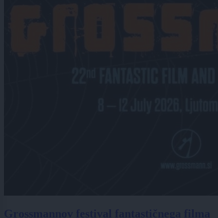
Grossmannov festival fantastičnega filma