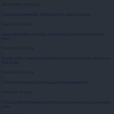
Slovenija
eno uro nazaj
Se nameravate upokojiti? Toliko časa boste čakali na izračun
Lokalno
2 uri nazaj
Nenavadna zgodba s podeželja: Kmetu zbalirali in ukradli dva hektarja
otave
Slovenija
2 uri nazaj
Kasaški derbi v Ljutomeru pod drobnogledom zaradi vročine, odzvala se je
Tina Gaber
Slovenija
2 uri nazaj
V Murski Soboti ponoči izmerili nenaden temperaturni skok
Lokalno
2 uri nazaj
FOTO in VIDEO: Polanski zvoki, Firbci in Agropop poskrbeli za nepozaben
večer