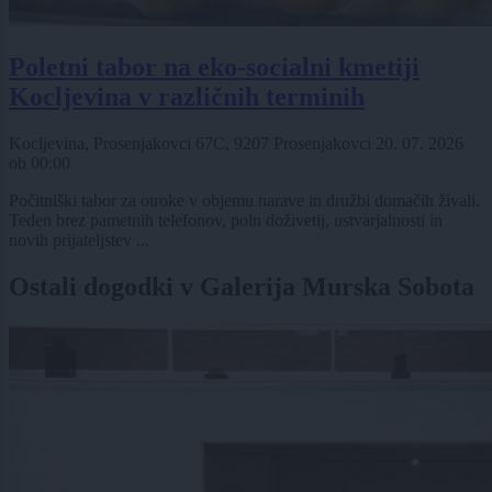
Poletni tabor na eko-socialni kmetiji
Kocljevina v različnih terminih
Kocljevina, Prosenjakovci 67C, 9207 Prosenjakovci
20. 07. 2026
ob
00:00
Počitniški tabor za otroke v objemu narave in družbi domačih živali.
Teden brez pametnih telefonov, poln doživetij, ustvarjalnosti in
novih prijateljstev ...
Ostali dogodki v Galerija Murska Sobota