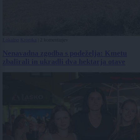
Lokalno
Kronika
|
2 komentarjev
Nenavadna zgodba s podeželja: Kmetu
zbalirali in ukradli dva hektarja otave