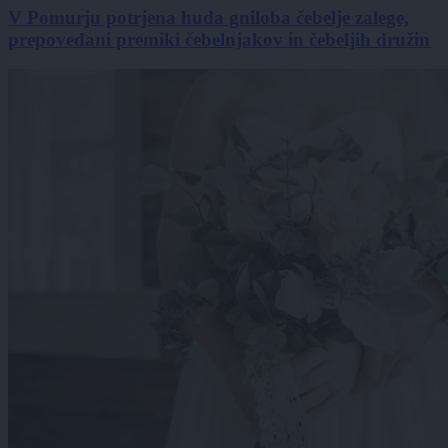
V Pomurju potrjena huda gniloba čebelje zalege,
prepovedani premiki čebelnjakov in čebeljih družin