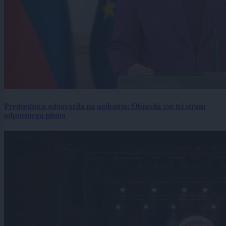
Predsednica odgovorila na ugibanja: Objavila vse tri strani
odpustnega pisma