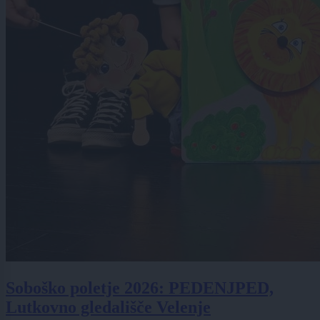
Soboško poletje 2026: PEDENJPED,
Lutkovno gledališče Velenje