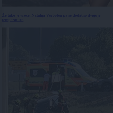
Že tako je vroče, Natalija Verboten pa še dodatno dviguje
temperaturo