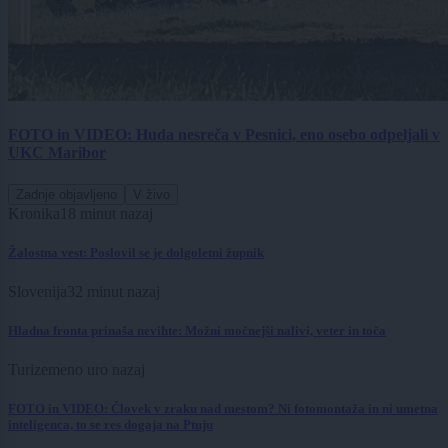
FOTO in VIDEO: Huda nesreča v Pesnici, eno osebo odpeljali v
UKC Maribor
Zadnje objavljeno
V živo
Kronika
18 minut nazaj
Žalostna vest: Poslovil se je dolgoletni župnik
Slovenija
32 minut nazaj
Hladna fronta prinaša nevihte: Možni močnejši nalivi, veter in toča
Turizem
eno uro nazaj
FOTO in VIDEO: Človek v zraku nad mestom? Ni fotomontaža in ni umetna
inteligenca, to se res dogaja na Ptuju