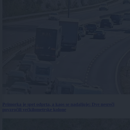
Primorka je spet odprta, a kaos se nadaljuje: Dve nesreči
povzročili večkilometrske kolone