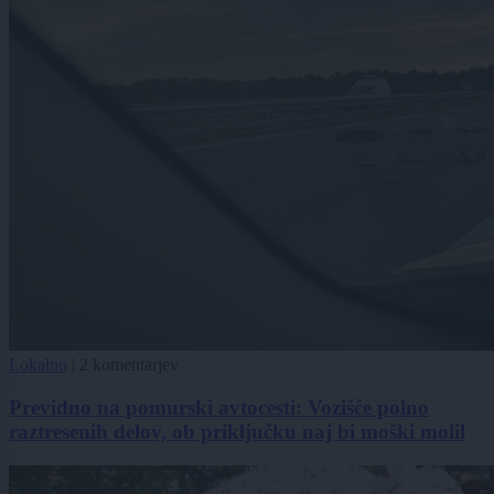
Lokalno
|
2 komentarjev
Previdno na pomurski avtocesti: Vozišče polno
raztresenih delov, ob priključku naj bi moški molil