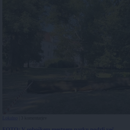
Lokalno
|
3 komentarjev
FOTO: V soboškem mestnem parku podrli več