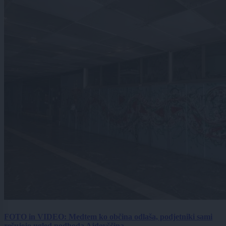
FOTO in VIDEO: Medtem ko občina odlaša, podjetniki sami
rešujejo ugled podhoda Ajdovščina