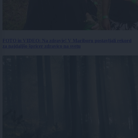
FOTO in VIDEO: Na zdravje! V Mariboru postavljali rekord
za najdaljšo špricer zdravico na svetu