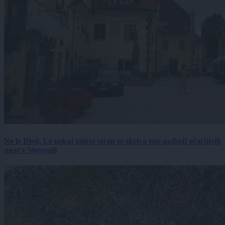
Ne le Bled: Le nekaj minut stran se skriva eno najbolj očarljivih
mest v Sloveniji