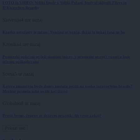
FOTO in VIDEO: Veliki finale v Veliki Polani, festival sklenili Flirrt in
D'Kwaschen Retashy
Slovenija
4 ure nazaj
Kratka osvežitev je mimo: Vročina se vrača, dežja še nekaj časa ne bo
Kronika
4 ure nazaj
Pomurski policisti prijeli skupino tujcev, v prometni nesreči voznica huje
telesno poškodovana
Scena
5 ur nazaj
Katera znamenja bodo danes morala paziti na vsako izgovorjeno besedo?
Merkur prinaša tako uvide kot izzive
Globalno
8 ur nazaj
Prosti bomo, čeprav ni državni praznik: Ali veste zakaj?
Prikaži več