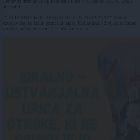
Center za družine Dlan, Panonska ulica 4 b, Beltinci
21. 05. 2026
ob
16:00
🎨 SLIKANJE KOT SPROSTITEV IN TERAPIJA** Prelom
vzorcev Kaj ne želim prenašati naprej Kolikokrat v življenju nosimo
zgodbe, odzive in vzorce, ki niso zares naši ...