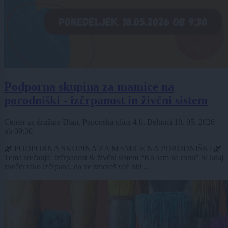
Podporna skupina za mamice na
porodniški - izčrpanost in živčni sistem
Center za družine Dlan, Panonska ulica 4 b, Beltinci
18. 05. 2026
ob
09:30
🌿 PODPORNA SKUPINA ZA MAMICE NA PORODNIŠKI 🌿
Tema srečanja: Izčrpanost & živčni sistem “Ko sem na robu” Si kdaj
zvečer tako izčrpana, da ne zmoreš več niti ...