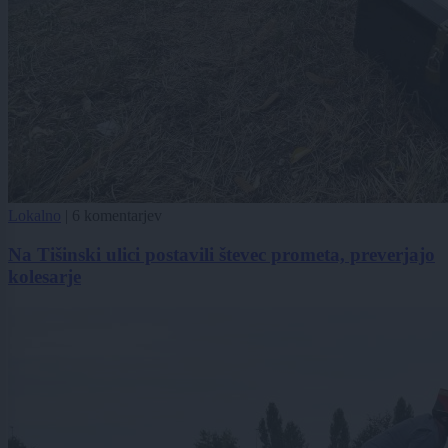
Lokalno
|
6 komentarjev
Na Tišinski ulici postavili števec prometa, preverjajo
kolesarje