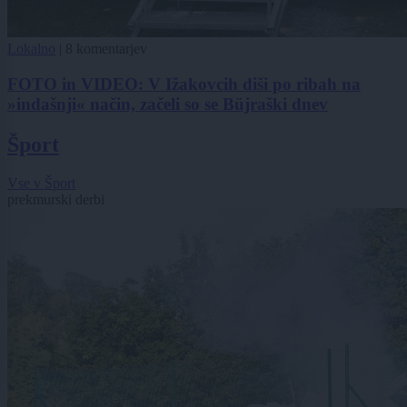
Lokalno
|
8 komentarjev
FOTO in VIDEO: V Ižakovcih diši po ribah na
»indašnji« način, začeli so se Büjraški dnev
Šport
Vse v Šport
prekmurski derbi