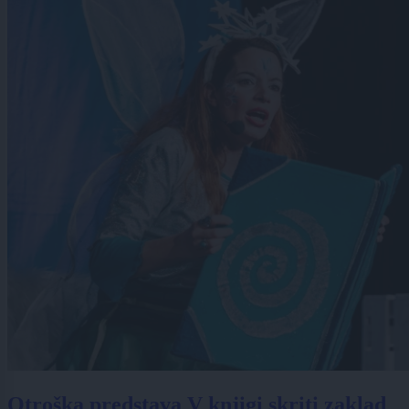
Otroška predstava V knjigi skriti zaklad