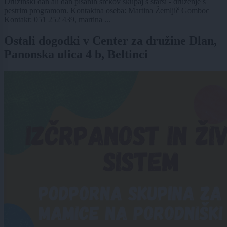
Družinski dan ali dan pisanih srčkov skupaj s starši - druženje s
pestrim programom. Kontaktna oseba: Martina Žemljič Gomboc
Kontakt: 051 252 439, martina ...
Ostali dogodki v Center za družine Dlan,
Panonska ulica 4 b, Beltinci