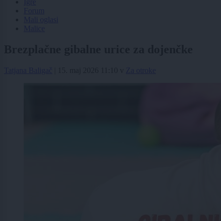
Igre
Forum
Mali oglasi
Malice
Brezplačne gibalne urice za dojenčke
Tatjana Baligač
|
15. maj 2026 11:10
v
Za otroke