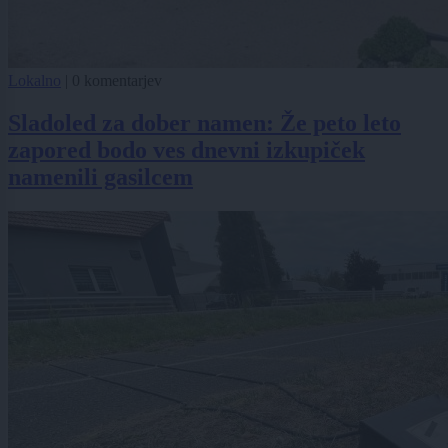
Lokalno
|
0 komentarjev
Sladoled za dober namen: Že peto leto
zapored bodo ves dnevni izkupiček
namenili gasilcem