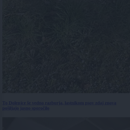
To Dolenjce še vedno razburja, lastnikom psov zdaj znova
pošiljajo jasno sporočilo