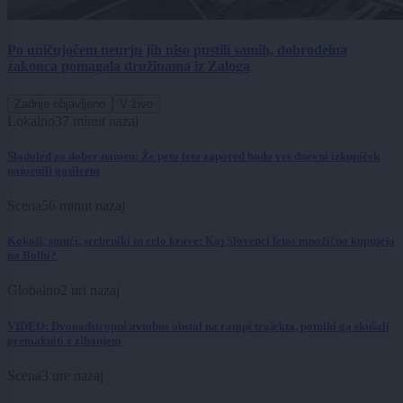
Po uničujočem neurju jih niso pustili samih, dobrodelna
zakonca pomagala družinama iz Zaloga
Zadnje objavljeno
V živo
Lokalno
37 minut nazaj
Sladoled za dober namen: Že peto leto zapored bodo ves dnevni izkupiček
namenili gasilcem
Scena
56 minut nazaj
Kokoši, smuči, srebrniki in celo krave: Kaj Slovenci letos množično kupujejo
na Bolhi?
Globalno
2 uri nazaj
VIDEO: Dvonadstropni avtobus obstal na rampi trajekta, potniki ga skušali
premakniti z zibanjem
Scena
3 ure nazaj