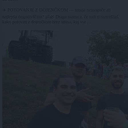
✈️ POTOVANJE Z DOJENČKOM — misija nemogoče ali
najlepša dogodivščina? 👶🌿 Draga mamica, če tudi ti razmišljaš,
kako potovati z dojenčkom brez stresa, kaj vse ...