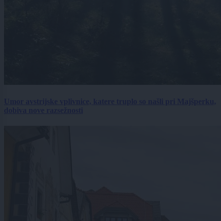
Umor avstrijske vplivnice, katere truplo so našli pri Majšperku,
dobiva nove razsežnosti