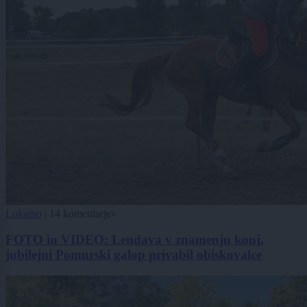
Lokalno
|
14 komentarjev
FOTO in VIDEO: Lendava v znamenju konj,
jubilejni Pomurski galop privabil obiskovalce