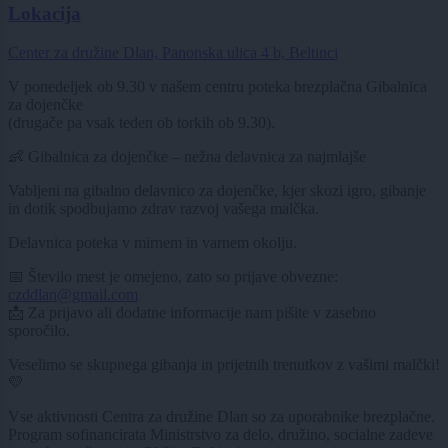
Lokacija
Center za družine Dlan, Panonska ulica 4 b, Beltinci
V ponedeljek ob 9.30 v našem centru poteka brezplačna Gibalnica
za dojenčke
(drugače pa vsak teden ob torkih ob 9.30).
👶 Gibalnica za dojenčke – nežna delavnica za najmlajše
Vabljeni na gibalno delavnico za dojenčke, kjer skozi igro, gibanje
in dotik spodbujamo zdrav razvoj vašega malčka.
Delavnica poteka v mirnem in varnem okolju.
📅 Število mest je omejeno, zato so prijave obvezne:
czddlan@gmail.com
📩 Za prijavo ali dodatne informacije nam pišite v zasebno
sporočilo.
Veselimo se skupnega gibanja in prijetnih trenutkov z vašimi malčki!
💛
Vse aktivnosti Centra za družine Dlan so za uporabnike brezplačne.
Program sofinancirata Ministrstvo za delo, družino, socialne zadeve