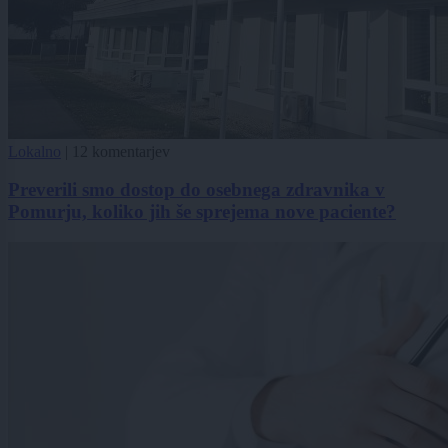
Lokalno
|
12 komentarjev
Preverili smo dostop do osebnega zdravnika v
Pomurju, koliko jih še sprejema nove paciente?