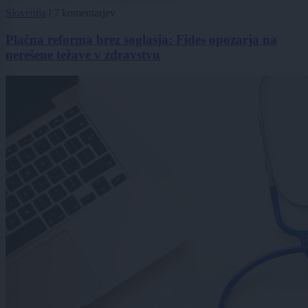
Slovenija
|
7 komentarjev
Plačna reforma brez soglasja: Fides opozarja na
nerešene težave v zdravstvu