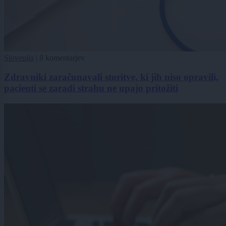
Slovenija
|
8 komentarjev
Zdravniki zaračunavali storitve, ki jih niso opravili,
pacienti se zaradi strahu ne upajo pritožiti