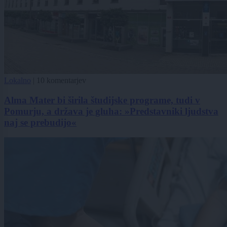
Lokalno
|
10 komentarjev
Alma Mater bi širila študijske programe, tudi v
Pomurju, a država je gluha: »Predstavniki ljudstva
naj se prebudijo«