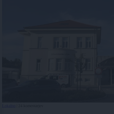
Lokalno
|
24 komentarjev