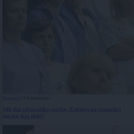
Slovenija
|
8 komentarjev
100 dni zdravniške stavke: Zahteve po zaostritvi
stavke, kaj sledi?