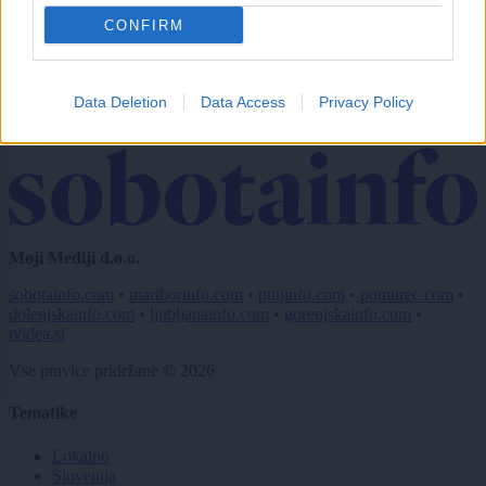
CONFIRM
Naročite se
Imaš novico, informacijo, fotografijo ali video, ki bi nas utegnila
zanimati? Najboljše nagradimo.
Data Deletion
Data Access
Privacy Policy
Pošlji
Moji Mediji d.o.o.
sobotainfo.com
•
mariborinfo.com
•
ptujinfo.com
•
pomurec.com
•
dolenjskainfo.com
•
ljubljanainfo.com
•
gorenjskainfo.com
•
tvidea.si
Vse pravice pridržane © 2026
Tematike
Lokalno
Slovenija