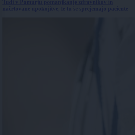
Tudi v Pomurju pomanjkanje zdravnikov in
načrtovane upokojitve, le tu še sprejemajo paciente