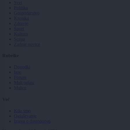
Svet
Politika
Gospodarstvo
Kronika
Zdravje
Šport
Kultura
Scena
Zadnje novice
Rubrike
Dogodki
Igre
Forum
Mali oglasi
Malice
Več
Kdo smo
Oglaševanje
Izjava o dostopnosti