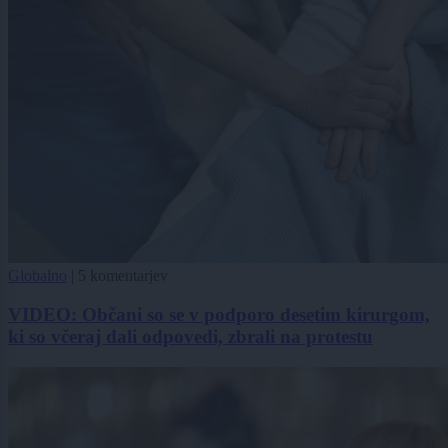
Globalno
|
5 komentarjev
VIDEO: Občani so se v podporo desetim kirurgom,
ki so včeraj dali odpovedi, zbrali na protestu