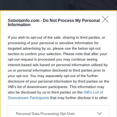
Sobotainfo.com -
Do Not Process My Personal
Information
If you wish to opt-out of the sale, sharing to third parties, or
processing of your personal or sensitive information for
targeted advertising by us, please use the below opt-out
section to confirm your selection. Please note that after your
opt-out request is processed you may continue seeing
interest-based ads based on personal information utilized by
us or personal information disclosed to third parties prior to
Lokalno
|
7 komentarjev
your opt-out. You may separately opt-out of the further
disclosure of your personal information by third parties on the
Zdravniki 'gen Z' prihajajo na trg dela, to so
IAB’s list of downstream participants. This information may
njihove želje. Presenečeni?
also be disclosed by us to third parties on the
IAB’s List of
Downstream Participants
that may further disclose it to other
1
third parties.
2
3
Please note that this website/app uses one or more Google
Personal Data Processing Opt Outs
4