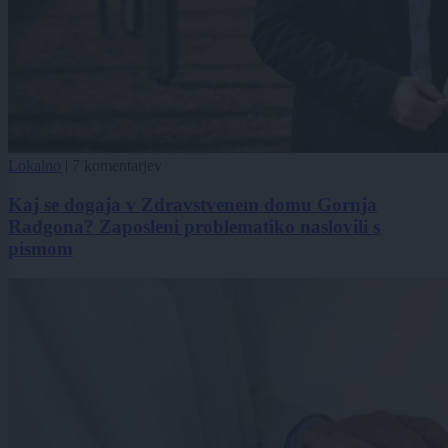
Lokalno
|
7 komentarjev
Kaj se dogaja v Zdravstvenem domu Gornja
Radgona? Zaposleni problematiko naslovili s
pismom