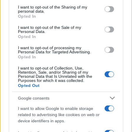
services and may gather and store information including but
not limited to your visit or usage behaviour. You may click to
I want to opt-out of the Sharing of my
personal data.
grant or deny consent to Google and its third-party tags to
Opted In
Zadnje objavljeno
V živo
use your data for below specified purposes in below Google
Kronika
51 minut nazaj
consent section.
I want to opt-out of the Sale of my
Personal Data.
Huda nesreča na Hrvaškem, trčila potniški in tovorni vlak
Opted In
Scena
eno uro nazaj
I want to opt-out of processing my
Personal Data for Targeted Advertising.
Opted In
Poseben obisk na Goričkem, v Platani gostili nogometne šampionke
Prijavi se na cajtng
I want to opt-out of Collection, Use,
Scena
2 uri nazaj
Retention, Sale, and/or Sharing of my
Personal Data that Is Unrelated with the
Purposes for which it was collected.
Ste jih slišali kot otrok? 10 stavkov, ki lahko spodkopljejo samozavest
Opted Out
Globalno
3 ure nazaj
Google consents
Rdeče opozorilo na Hrvaškem, prihaja več dni hude vročine
I want to allow Google to enable storage
related to advertising like cookies on web or
Slovenija
3 ure nazaj
device identifiers in apps.
Pred nami vroč konec tedna, danes možna tudi kakšna nevihta