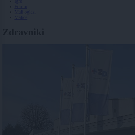
Igre
Forum
Mali oglasi
Malice
Zdravniki