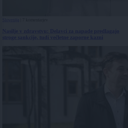
Slovenija
|
7 komentarjev
Nasilje v zdravstvu: Delavci za napade predlagajo
stroge sankcije, tudi večletne zaporne kazni