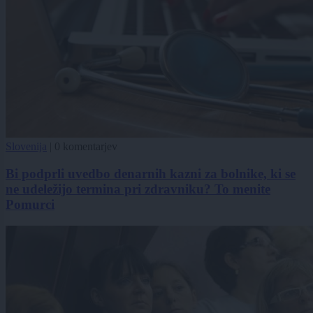
Slovenija
|
0 komentarjev
Bi podprli uvedbo denarnih kazni za bolnike, ki se
ne udeležijo termina pri zdravniku? To menite
Pomurci