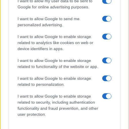
I want to allow my user data to be sent to
Scena
4 ure nazaj
Google for online advertising purposes.
FOTO: Večer za ljubitelje slovenske glasbe, na Trgu kulture nastopil Omar
I want to allow Google to send me
Naber
personalized advertising.
Scena
4 ure nazaj
I want to allow Google to enable storage
related to analytics like cookies on web or
FOTO in VIDEO: Prljavo kazalište razgrelo Veliko Polano in poskrbelo za
device identifiers in apps.
nepozaben festivalski večer
I want to allow Google to enable storage
Globalno
4 ure nazaj
related to functionality of the website or app.
Se odpravljate na Hrvaško? Proti morju nastajajo kilometrske kolone
I want to allow Google to enable storage
Prikaži več
related to personalization.
Želiš biti vedno na tekočem? Prijavi se na novice in dvakrat
I want to allow Google to enable storage
tedensko v svoj email nabiralnik prejmi pregled svežih novic.
related to security, including authentication
functionality and fraud prevention, and other
E-naslov
user protection.
CAPTCHA
Nisem robot