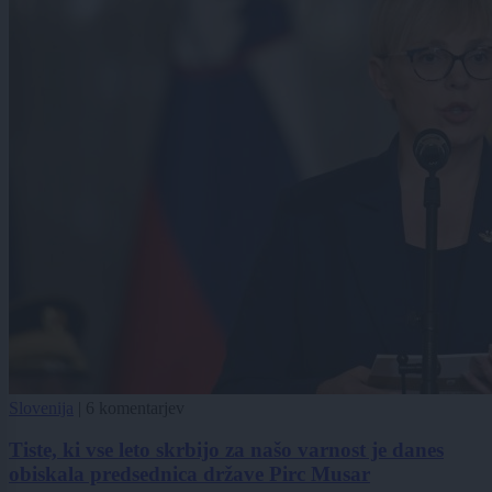
Slovenija
|
6 komentarjev
Tiste, ki vse leto skrbijo za našo varnost je danes
obiskala predsednica države Pirc Musar