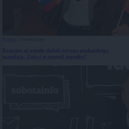
Politika
|
5 komentarjev
Kranjcu ni uspelo dobiti novega poslanskega
mandata. Zakaj je omenil župnike?