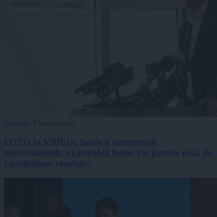
Politika
|
7 komentarjev
FOTO in VIDEO: Janša o domnevnih
nepravilnostih: »Uporabili bomo vse pravne poti, da
izpodbijemo rezultat«