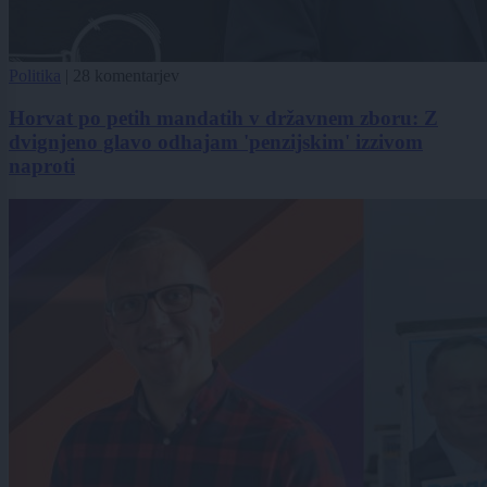
Politika
|
28 komentarjev
Horvat po petih mandatih v državnem zboru: Z
dvignjeno glavo odhajam 'penzijskim' izzivom
naproti