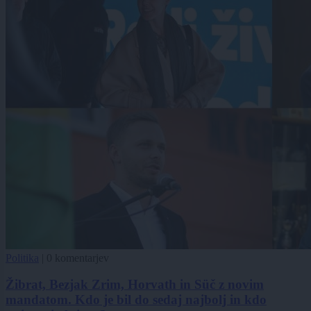
Politika
|
0 komentarjev
Žibrat, Bezjak Zrim, Horvath in Süč z novim
mandatom. Kdo je bil do sedaj najbolj in kdo