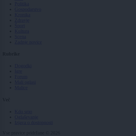
Politika
Gospodarstvo
Kronika
Zdravje
Šport
Kultura
Scena
Zadnje novice
Rubrike
Dogodki
Igre
Forum
Mali oglasi
Malice
Več
Kdo smo
Oglaševanje
Izjava o dostopnosti
Vse pravice pridržane © 2026