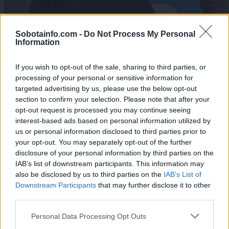
Sobotainfo.com -
Do Not Process My Personal
Information
If you wish to opt-out of the sale, sharing to third parties, or
processing of your personal or sensitive information for
targeted advertising by us, please use the below opt-out
section to confirm your selection. Please note that after your
opt-out request is processed you may continue seeing
interest-based ads based on personal information utilized by
us or personal information disclosed to third parties prior to
your opt-out. You may separately opt-out of the further
Politika
|
23 komentarjev
disclosure of your personal information by third parties on the
Grah ponosen, Žibrat navdušena, Süč o
IAB’s list of downstream participants. This information may
nagrajevanju volivcev, Bezjak Zrim: »Skupaj gremo
also be disclosed by us to third parties on the
IAB’s List of
Downstream Participants
that may further disclose it to other
naprej.«
third parties.
1
Please note that this website/app uses one or more Google
2
Personal Data Processing Opt Outs
services and may gather and store information including but