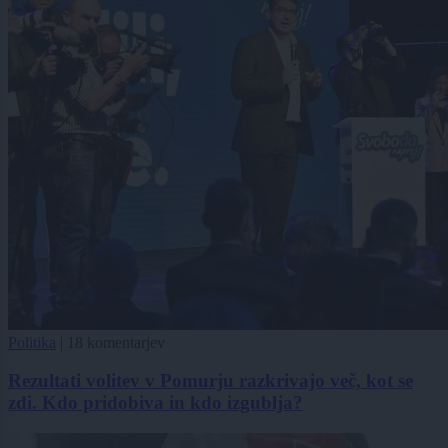
Politika
|
18 komentarjev
Rezultati volitev v Pomurju razkrivajo več, kot se
zdi. Kdo pridobiva in kdo izgublja?