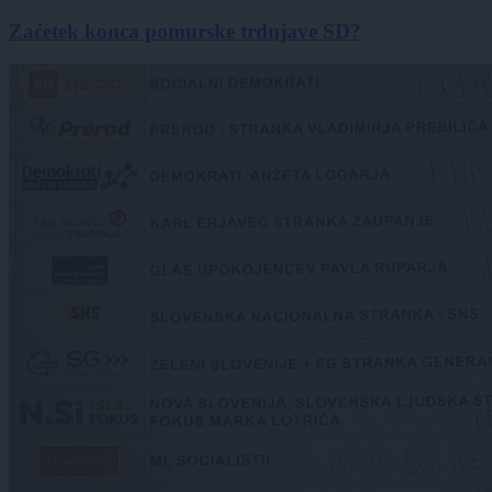
Začetek konca pomurske trdnjave SD?