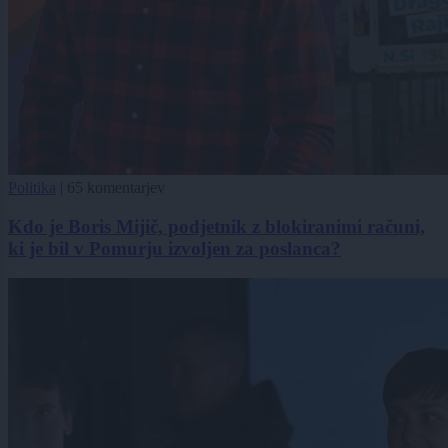
Politika
|
65 komentarjev
Kdo je Boris Mijič, podjetnik z blokiranimi računi,
ki je bil v Pomurju izvoljen za poslanca?