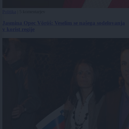
Politika
|
5 komentarjev
Jasmina Opec Vöröš: Veselim se našega sodelovanja
v korist regije