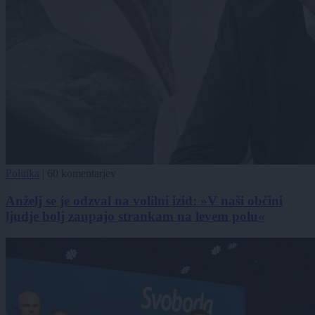
Politika
|
60 komentarjev
Anželj se je odzval na volilni izid: »V naši občini
ljudje bolj zaupajo strankam na levem polu«