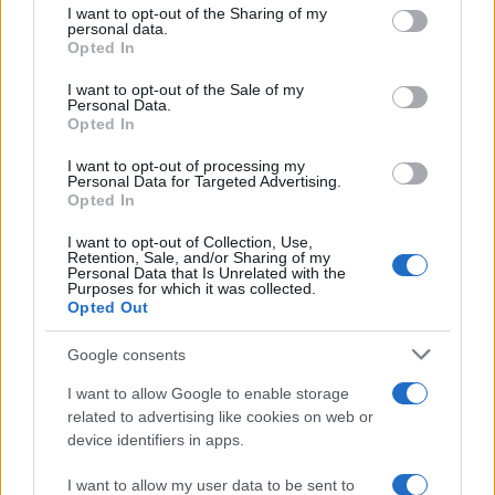
not limited to your visit or usage behaviour. You may click to
I want to opt-out of the Sharing of my
personal data.
grant or deny consent to Google and its third-party tags to
Opted In
Zadnje objavljeno
V živo
use your data for below specified purposes in below Google
Slovenija
minuto nazaj
consent section.
I want to opt-out of the Sale of my
Personal Data.
Peklenski četrtek v Murski Soboti, izmerjena najvišja temperatura v državi
Opted In
Lokalno
11 minut nazaj
I want to opt-out of processing my
Personal Data for Targeted Advertising.
Opted In
Po večmesečnem postopku v Tišini podpis pogodbe za novo telovadnico
Prijavi se na cajtng
I want to opt-out of Collection, Use,
Slovenija
59 minut nazaj
Retention, Sale, and/or Sharing of my
Personal Data that Is Unrelated with the
Purposes for which it was collected.
Na Goričkem padli temperaturni rekordi
Opted Out
Lokalno
eno uro nazaj
Google consents
FOTO in VIDEO: Brezplačna osvežitev v Murski Soboti privabila številne
kopalce
I want to allow Google to enable storage
related to advertising like cookies on web or
Slovenija
3 ure nazaj
device identifiers in apps.
Kam sodi odslužena sončna krema? In ne, ne gre (nujno) v koš za embalažo
I want to allow my user data to be sent to