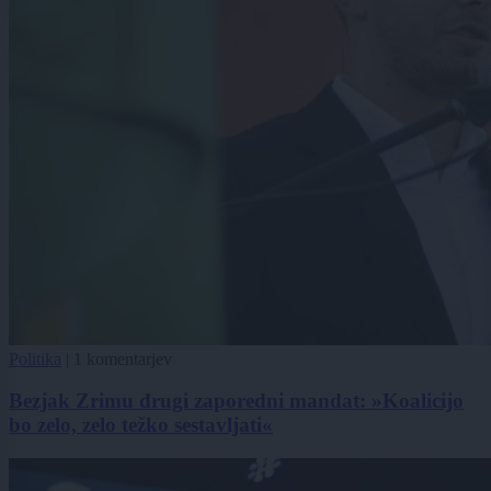
Politika
|
1 komentarjev
Bezjak Zrimu drugi zaporedni mandat: »Koalicijo
bo zelo, zelo težko sestavljati«