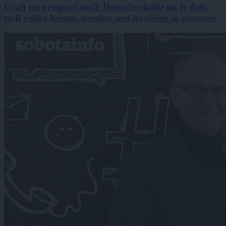
Grah po prespani noči: Domače okolje mi je dalo
tudi veliko breme, izredno sem hvaležen in ponosen