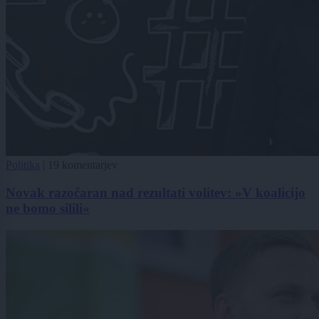
Politika
|
19 komentarjev
Novak razočaran nad rezultati volitev: »V koalicijo
ne bomo silili«