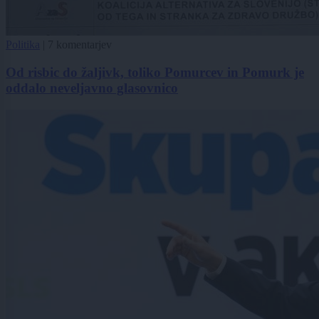
Politika
|
7 komentarjev
Od risbic do žaljivk, toliko Pomurcev in Pomurk je
oddalo neveljavno glasovnico