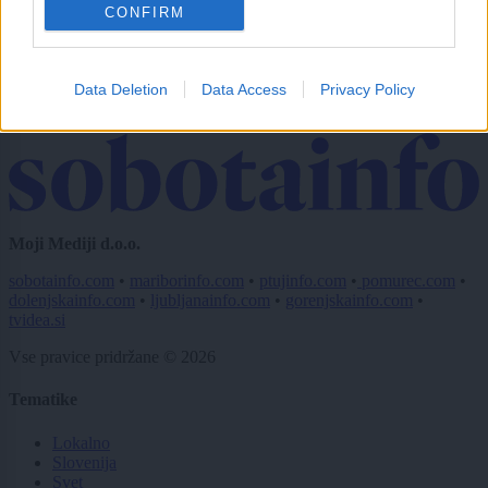
CONFIRM
Naročite se
Imaš novico, informacijo, fotografijo ali video, ki bi nas utegnila
zanimati? Najboljše nagradimo.
Data Deletion
Data Access
Privacy Policy
Pošlji
Moji Mediji d.o.o.
sobotainfo.com
•
mariborinfo.com
•
ptujinfo.com
•
pomurec.com
•
dolenjskainfo.com
•
ljubljanainfo.com
•
gorenjskainfo.com
•
tvidea.si
Vse pravice pridržane © 2026
Tematike
Lokalno
Slovenija
Svet