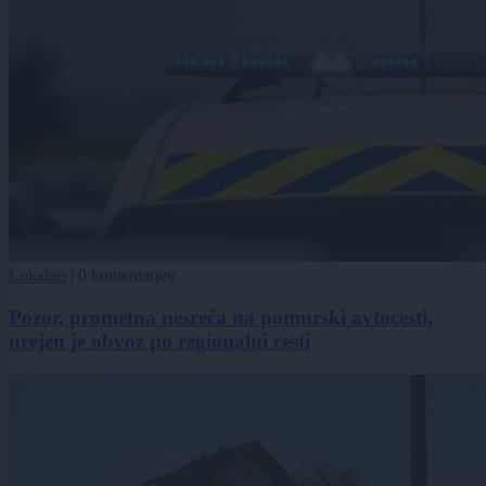
Lokalno
|
0 komentarjev
Pozor, prometna nesreča na pomurski avtocesti,
urejen je obvoz po regionalni cesti