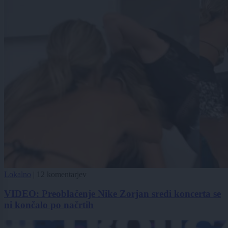
Lokalno
|
12 komentarjev
VIDEO: Preoblačenje Nike Zorjan sredi koncerta se
ni končalo po načrtih