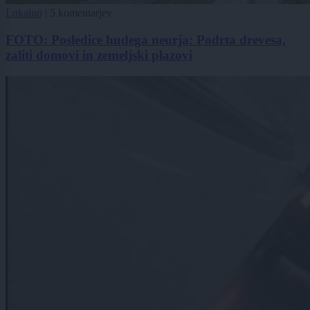
Lokalno
|
5 komentarjev
FOTO: Posledice hudega neurja: Podrta drevesa,
zaliti domovi in zemeljski plazovi