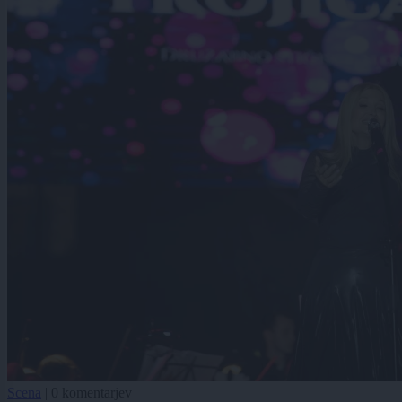
Scena
|
0 komentarjev