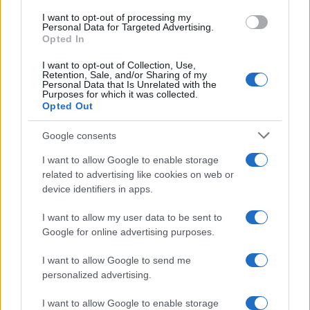
Bliža se na nebesni spektakel, letos odlični pogoji za opazovanje
I want to opt-out of processing my
Personal Data for Targeted Advertising.
Opted In
okolje
4 ure nazaj
Prijavi se na cajtng
I want to opt-out of Collection, Use,
Vročina ogroža tudi živali: Z eno preprosto potezo jim lahko rešite življenje
Retention, Sale, and/or Sharing of my
Personal Data that Is Unrelated with the
Purposes for which it was collected.
okolje
5 ur nazaj
Opted Out
Suša vse hujša: Mura med rekami, kjer je stanje najbolj izrazito
Google consents
Turizem
6 ur nazaj
I want to allow Google to enable storage
related to advertising like cookies on web or
212 občin, 212 najvišjih točk: Slovenca sta se lotila podviga, kakršnega pri
device identifiers in apps.
nas še ni bilo
Slovenija
7 ur nazaj
I want to allow my user data to be sent to
Google for online advertising purposes.
Koline dobile mesto v registru: Več kot le priprava mesa, so del slovenske
dediščine
I want to allow Google to send me
personalized advertising.
Scena
7 ur nazaj
I want to allow Google to enable storage
Anamaria Goltes naj bi od Dončića zahtevala 40 milijonov dolarjev