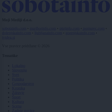
Moji Mediji d.o.o.
sobotainfo.com
•
mariborinfo.com
•
ptujinfo.com
•
pomurec.com
•
dolenjskainfo.com
•
ljubljanainfo.com
•
gorenjskainfo.com
•
tvidea.si
Vse pravice pridržane © 2026
Tematike
Lokalno
Slovenija
Svet
Politika
Gospodarstvo
Kronika
Zdravje
Šport
Kultura
Scena
Zadnje novice