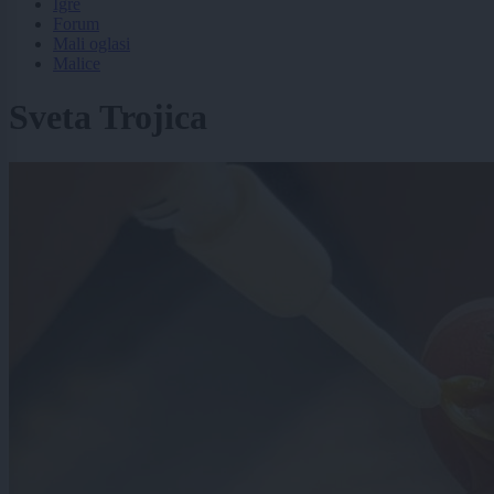
Igre
Forum
Mali oglasi
Malice
Sveta Trojica