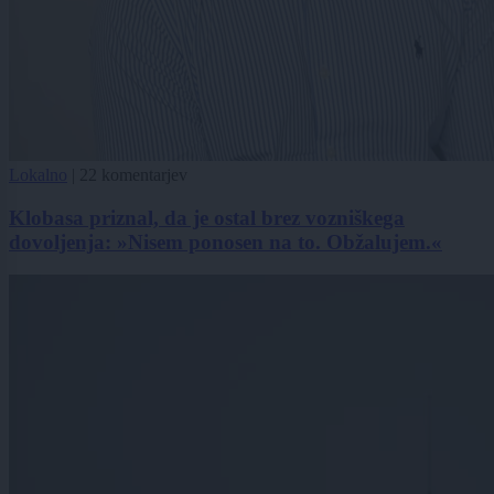
Lokalno
|
22 komentarjev
Klobasa priznal, da je ostal brez vozniškega
dovoljenja: »Nisem ponosen na to. Obžalujem.«