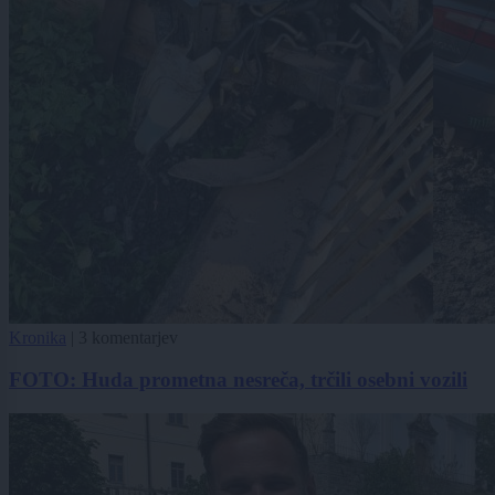
Kronika
|
3 komentarjev
FOTO: Huda prometna nesreča, trčili osebni vozili