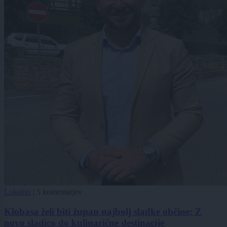
Lokalno
|
5 komentarjev
Klobasa želi biti župan najbolj sladke občine: Z
novo sladico do kulinarične destinacije