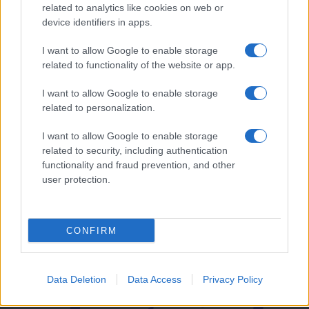
related to analytics like cookies on web or
device identifiers in apps.
Kronika
7 ur nazaj
I want to allow Google to enable storage
Kaos na hrvaški avtocesti: Po trčenju tovornih vozil večkilometrski zastoji,
poškodovanega odpeljal helikopter
related to functionality of the website or app.
Prikaži več
I want to allow Google to enable storage
related to personalization.
Želiš biti vedno na tekočem? Prijavi se na novice in dvakrat
tedensko v svoj email nabiralnik prejmi pregled svežih novic.
I want to allow Google to enable storage
related to security, including authentication
E-naslov
functionality and fraud prevention, and other
user protection.
CAPTCHA
Nisem robot
Naročite se
CONFIRM
Imaš novico, informacijo, fotografijo ali video, ki bi nas utegnila
zanimati? Najboljše nagradimo.
Data Deletion
Data Access
Privacy Policy
Pošlji