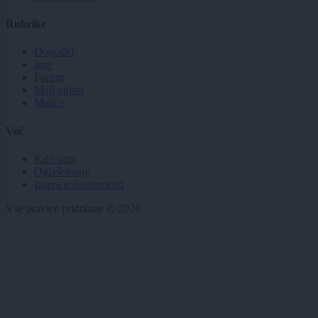
Rubrike
Dogodki
Igre
Forum
Mali oglasi
Malice
Več
Kdo smo
Oglaševanje
Izjava o dostopnosti
Vse pravice pridržane © 2026