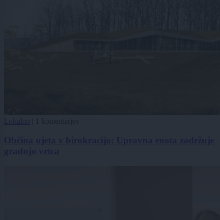
Lokalno
|
1 komentarjev
Občina ujeta v birokracijo: Upravna enota zadržuje
gradnjo vrtca