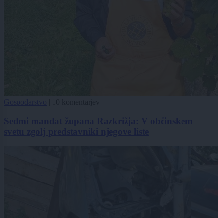
Gospodarstvo
|
10 komentarjev
Sedmi mandat župana Razkrižja: V občinskem
svetu zgolj predstavniki njegove liste