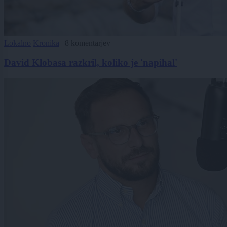
Lokalno
Kronika
|
8 komentarjev
David Klobasa razkril, koliko je 'napihal'