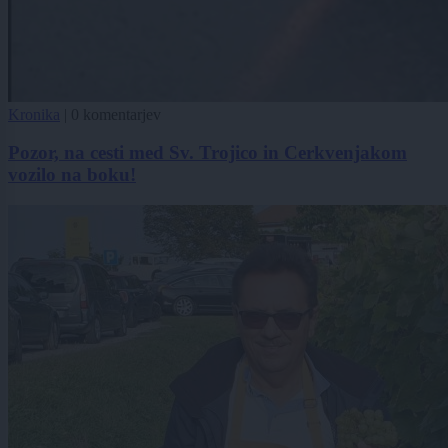
Kronika
|
0 komentarjev
Pozor, na cesti med Sv. Trojico in Cerkvenjakom
vozilo na boku!