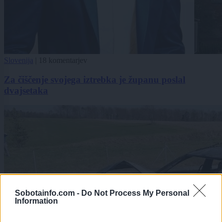
Slovenija
|
18 komentarjev
Za čiščenje svojega iztrebka je županu poslal
dvajsetaka
Sobotainfo.com -
Do Not Process My Personal
Information