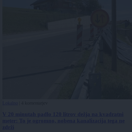
Lokalno
|
4 komentarjev
V 20 minutah padlo 120 litrov dežja na kvadratni
meter: To je ogromno, nobena kanalizacija tega ne
zdrži