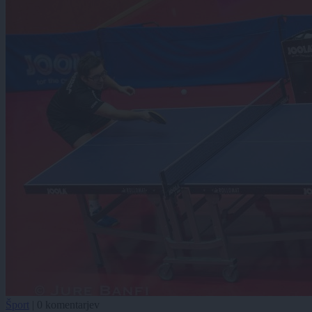
Šport
|
0 komentarjev