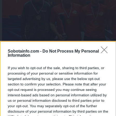
Sobotainfo.com -
Do Not Process My Personal
Information
If you wish to opt-out of the sale, sharing to third parties, or
processing of your personal or sensitive information for
targeted advertising by us, please use the below opt-out
section to confirm your selection. Please note that after your
Šport
|
0 komentarjev
opt-out request is processed you may continue seeing
interest-based ads based on personal information utilized by
Sobočani prvaki II. slovenske namiznoteniške lige
us or personal information disclosed to third parties prior to
your opt-out. You may separately opt-out of the further
Zadnje objavljeno
V živo
disclosure of your personal information by third parties on the
Globalno
8 ur nazaj