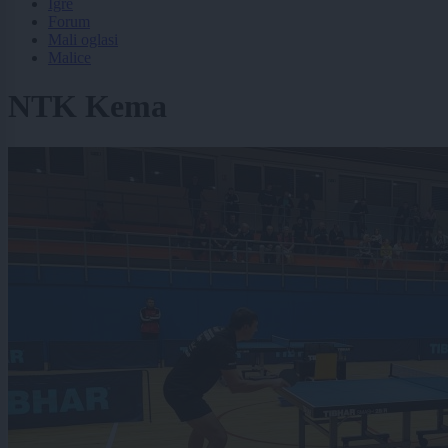
Igre
Forum
Mali oglasi
Malice
NTK Kema