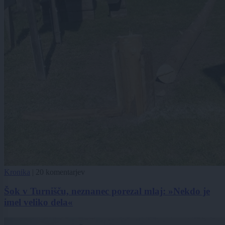
Kronika
|
20 komentarjev
Šok v Turnišču, neznanec porezal mlaj: »Nekdo je
imel veliko dela«