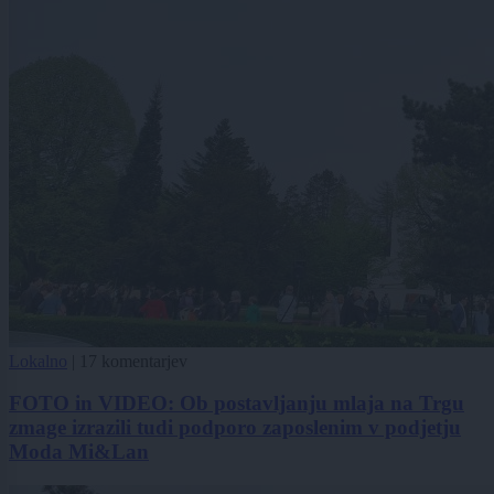
Lokalno
|
17 komentarjev
FOTO in VIDEO: Ob postavljanju mlaja na Trgu
zmage izrazili tudi podporo zaposlenim v podjetju
Moda Mi&Lan