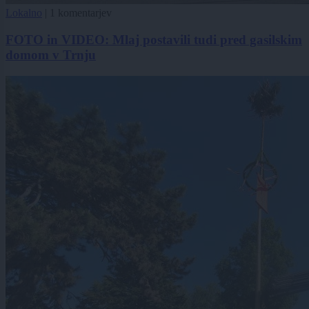
Lokalno
|
1 komentarjev
FOTO in VIDEO: Mlaj postavili tudi pred gasilskim
domom v Trnju