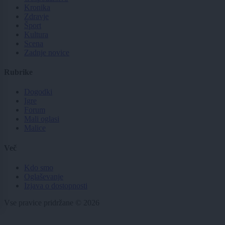
Kronika
Zdravje
Šport
Kultura
Scena
Zadnje novice
Rubrike
Dogodki
Igre
Forum
Mali oglasi
Malice
Več
Kdo smo
Oglaševanje
Izjava o dostopnosti
Vse pravice pridržane © 2026