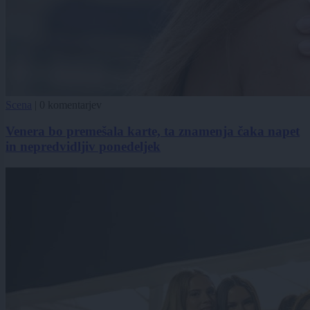
Scena
|
0 komentarjev
Venera bo premešala karte, ta znamenja čaka napet
in nepredvidljiv ponedeljek