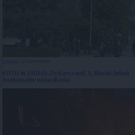
Lokalno
|
11 komentarjev
FOTO in VIDEO: Živel prvi maj! V Murski Soboti
tradicionalno postavili mlaj