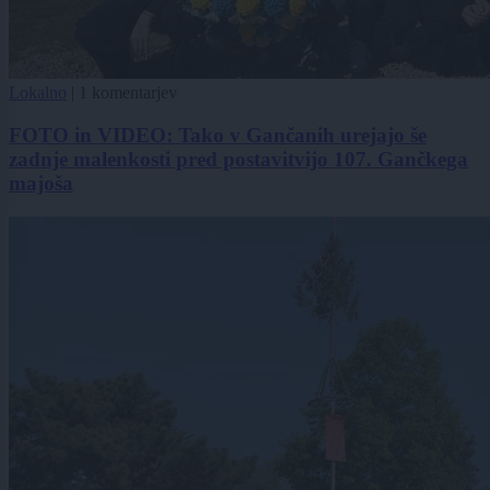
Lokalno
|
1 komentarjev
FOTO in VIDEO: Tako v Gančanih urejajo še
zadnje malenkosti pred postavitvijo 107. Gančkega
majoša