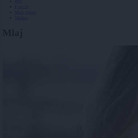
Igre
Forum
Mali oglasi
Malice
Mlaj