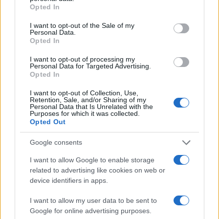
grant or deny consent to Google and its third-party tags to
Opted In
use your data for below specified purposes in below Google
Kot v filmu: 19-letnik bežal pred policijo, divjal skozi mesto in trčil v
consent section.
I want to opt-out of the Sale of my
policijsko vozilo
Personal Data.
Opted In
Slovenija
4 ure nazaj
I want to opt-out of processing my
Bliža se na nebesni spektakel, letos odlični pogoji za opazovanje
Personal Data for Targeted Advertising.
Opted In
okolje
5 ur nazaj
Prijavi se na cajtng
I want to opt-out of Collection, Use,
Retention, Sale, and/or Sharing of my
Vročina ogroža tudi živali: Z eno preprosto potezo jim lahko rešite življenje
Personal Data that Is Unrelated with the
Purposes for which it was collected.
Opted Out
okolje
6 ur nazaj
Suša vse hujša: Mura med rekami, kjer je stanje najbolj izrazito
Google consents
I want to allow Google to enable storage
Turizem
6 ur nazaj
related to advertising like cookies on web or
212 občin, 212 najvišjih točk: Slovenca sta se lotila podviga, kakršnega pri
device identifiers in apps.
nas še ni bilo
I want to allow my user data to be sent to
Slovenija
7 ur nazaj
Google for online advertising purposes.