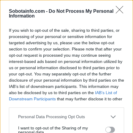
Sobotainfo.com -
Do Not Process My Personal
Information
If you wish to opt-out of the sale, sharing to third parties, or
processing of your personal or sensitive information for
targeted advertising by us, please use the below opt-out
section to confirm your selection. Please note that after your
opt-out request is processed you may continue seeing
interest-based ads based on personal information utilized by
us or personal information disclosed to third parties prior to
Lokalno
|
14 komentarjev
your opt-out. You may separately opt-out of the further
disclosure of your personal information by third parties on the
FOTO: Kdo je v pomurskih občinah prežagal
IAB’s list of downstream participants. This information may
prvomajska drevesa?
also be disclosed by us to third parties on the
IAB’s List of
Downstream Participants
that may further disclose it to other
1
third parties.
2
Please note that this website/app uses one or more Google
Personal Data Processing Opt Outs
services and may gather and store information including but
Zadnje objavljeno
V živo
not limited to your visit or usage behaviour. You may click to
I want to opt-out of the Sharing of my
personal data.
Kronika
4 ure nazaj