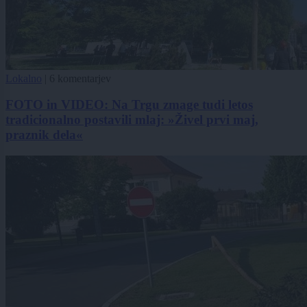
Lokalno
|
6 komentarjev
FOTO in VIDEO: Na Trgu zmage tudi letos
tradicionalno postavili mlaj: »Živel prvi maj,
praznik dela«