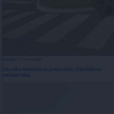
Kronika
|
61 komentarjev
Človeška hudobija ne pozna meja: Nepridiprav
razžagal mlaj