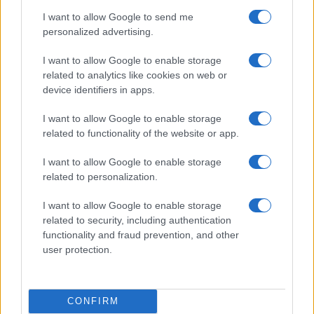
Koline dobile mesto v registru: Več kot le priprava mesa, so del slovenske
I want to allow Google to send me
dediščine
personalized advertising.
Scena
8 ur nazaj
I want to allow Google to enable storage
related to analytics like cookies on web or
Anamaria Goltes naj bi od Dončića zahtevala 40 milijonov dolarjev
device identifiers in apps.
Kronika
8 ur nazaj
I want to allow Google to enable storage
Kaos na hrvaški avtocesti: Po trčenju tovornih vozil večkilometrski zastoji,
related to functionality of the website or app.
poškodovanega odpeljal helikopter
I want to allow Google to enable storage
Prikaži več
related to personalization.
Želiš biti vedno na tekočem? Prijavi se na novice in dvakrat
I want to allow Google to enable storage
tedensko v svoj email nabiralnik prejmi pregled svežih novic.
related to security, including authentication
E-naslov
functionality and fraud prevention, and other
user protection.
CAPTCHA
Nisem robot
CONFIRM
Naročite se