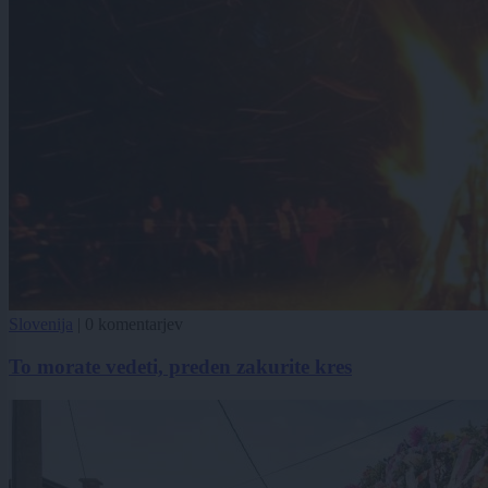
Slovenija
|
0 komentarjev
To morate vedeti, preden zakurite kres