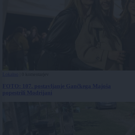
Lokalno
|
0 komentarjev
FOTO: 107. postavljanje Gančkega Majoša
popestrili Modrijani