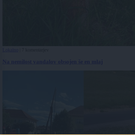
Lokalno
|
7 komentarjev
Na nemilost vandalov obsojen še en mlaj