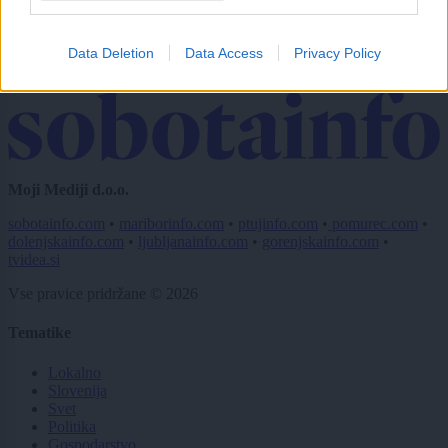
Imaš novico, informacijo, fotografijo ali video, ki bi nas utegnila
zanimati? Najboljše nagradimo.
Data Deletion
Data Access
Privacy Policy
Pošlji
Moji Mediji d.o.o.
sobotainfo.com
•
mariborinfo.com
•
ptujinfo.com
•
pomurec.com
•
dolenjskainfo.com
•
ljubljanainfo.com
•
gorenjskainfo.com
•
tvidea.si
Vse pravice pridržane © 2026
Tematike
Lokalno
Slovenija
Svet
Politika
Gospodarstvo