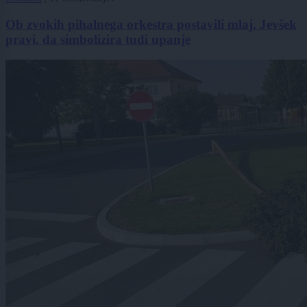
Ob zvokih pihalnega orkestra postavili mlaj, Jevšek
pravi, da simbolizira tudi upanje