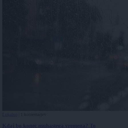
Lokalno
|
1 komentarjev
Kdaj bo konec muhastega vremena? To