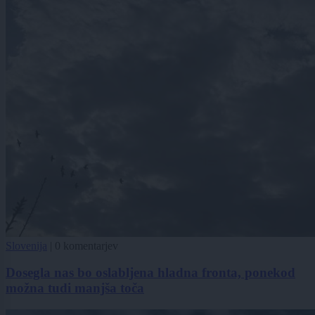
Slovenija
|
0 komentarjev
Dosegla nas bo oslabljena hladna fronta, ponekod
možna tudi manjša toča