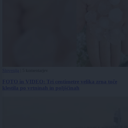
Slovenija
|
5 komentarjev
FOTO in VIDEO: Tri centimetre velika zrna toče
klestila po vrtninah in poljščinah