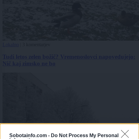
Lokalno
|
3 komentarjev
Tudi letos zelen božič? Vremenoslovci napovedujejo:
Nič kaj zimsko ne bo
Sobotainfo.com -
Do Not Process My Personal