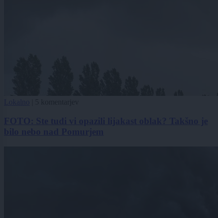
Lokalno
|
5 komentarjev
FOTO: Ste tudi vi opazili lijakast oblak? Takšno je
bilo nebo nad Pomurjem