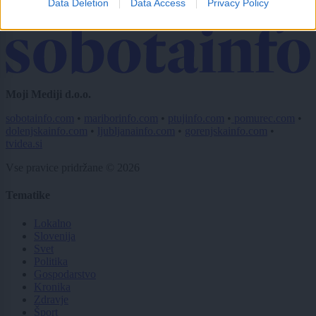
Data Deletion
Data Access
Privacy Policy
Pošlji
Moji Mediji d.o.o.
sobotainfo.com
•
mariborinfo.com
•
ptujinfo.com
•
pomurec.com
•
dolenjskainfo.com
•
ljubljanainfo.com
•
gorenjskainfo.com
•
tvidea.si
Vse pravice pridržane © 2026
Tematike
Lokalno
Slovenija
Svet
Politika
Gospodarstvo
Kronika
Zdravje
Šport