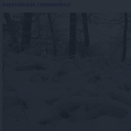
napovedujejo vremenoslovci