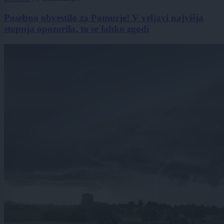
Posebno obvestilo za Pomurje! V veljavi najvišja
stopnja opozorila, to se lahko zgodi