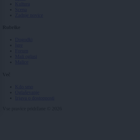
Kultura
Scena
Zadnje novice
Rubrike
Dogodki
Igre
Forum
Mali oglasi
Malice
Več
Kdo smo
Oglaševanje
Izjava o dostopnosti
Vse pravice pridržane © 2026