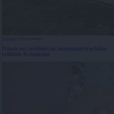
Slovenija
|
0 komentarjev
Prihaja nov vročinski val, temperature bi se lahko
približale 40 stopinjam