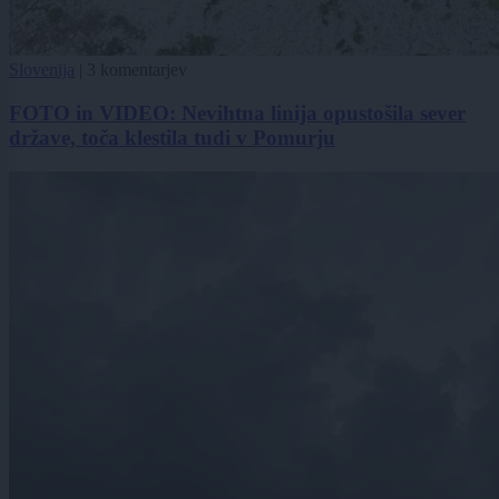
Slovenija
|
3 komentarjev
FOTO in VIDEO: Nevihtna linija opustošila sever
države, toča klestila tudi v Pomurju