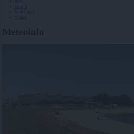
Igre
Forum
Mali oglasi
Malice
Meteoinfo