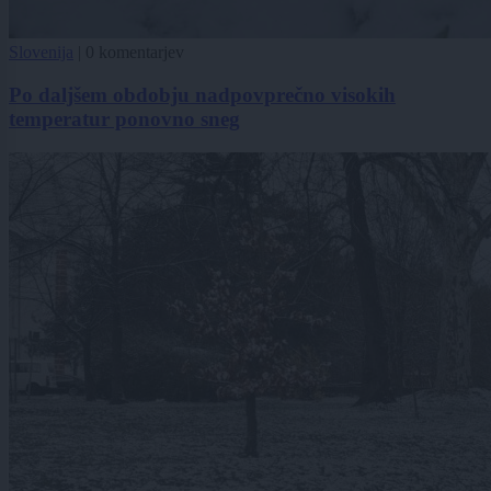
Slovenija
|
0 komentarjev
Po daljšem obdobju nadpovprečno visokih
temperatur ponovno sneg