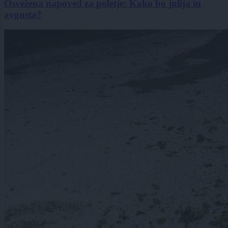
Osvežena napoved za poletje: Kako bo julija in
avgusta?