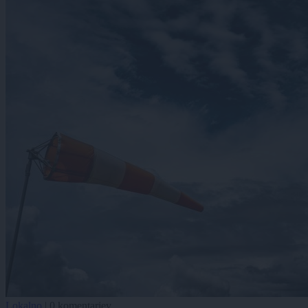
Lokalno
|
0 komentarjev