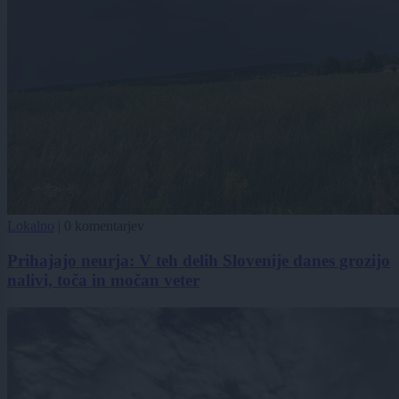
Lokalno
|
0 komentarjev
Prihajajo neurja: V teh delih Slovenije danes grozijo
nalivi, toča in močan veter