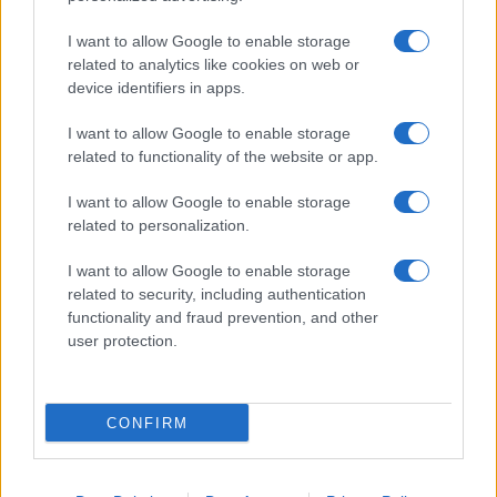
Slovenija
12 ur nazaj
I want to allow Google to enable storage
Bezjak Zrim zahteva večje priznanje Prekmurju: praznik naj ne bo odvisen
related to analytics like cookies on web or
od obletnic
device identifiers in apps.
Slovenija
12 ur nazaj
I want to allow Google to enable storage
related to functionality of the website or app.
FOTO: Bele štorklje pišejo zgodovino: Toliko gnezd jih v Sloveniji še ni bilo
I want to allow Google to enable storage
Prikaži več
related to personalization.
Želiš biti vedno na tekočem? Prijavi se na novice in dvakrat
tedensko v svoj email nabiralnik prejmi pregled svežih novic.
I want to allow Google to enable storage
related to security, including authentication
E-naslov
functionality and fraud prevention, and other
user protection.
CAPTCHA
Nisem robot
CONFIRM
Naročite se
Imaš novico, informacijo, fotografijo ali video, ki bi nas utegnila
zanimati? Najboljše nagradimo.