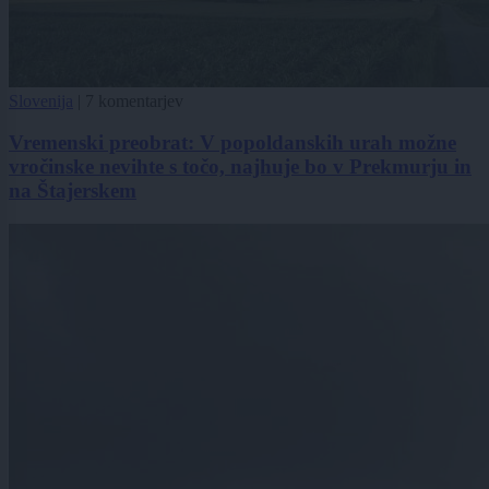
Slovenija
|
7 komentarjev
Vremenski preobrat: V popoldanskih urah možne
vročinske nevihte s točo, najhuje bo v Prekmurju in
na Štajerskem