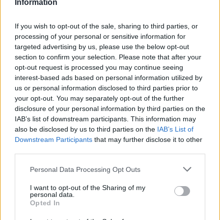
Information
If you wish to opt-out of the sale, sharing to third parties, or
processing of your personal or sensitive information for
targeted advertising by us, please use the below opt-out
section to confirm your selection. Please note that after your
opt-out request is processed you may continue seeing
interest-based ads based on personal information utilized by
us or personal information disclosed to third parties prior to
your opt-out. You may separately opt-out of the further
disclosure of your personal information by third parties on the
Slovenija
|
1 komentarjev
IAB’s list of downstream participants. This information may
also be disclosed by us to third parties on the
IAB’s List of
Po Sloveniji že padajo prve snežinke, koliko snega
Downstream Participants
that may further disclose it to other
lahko pričakujemo v Prekmurju?
third parties.
Please note that this website/app uses one or more Google
Zadnje objavljeno
V živo
Personal Data Processing Opt Outs
Lokalno
2 uri nazaj
services and may gather and store information including but
not limited to your visit or usage behaviour. You may click to
I want to opt-out of the Sharing of my
personal data.
Pomurska občina razpisala denarno pomoč za mlade in mlade družine
grant or deny consent to Google and its third-party tags to
Opted In
use your data for below specified purposes in below Google
Lokalno
2 uri nazaj
consent section.