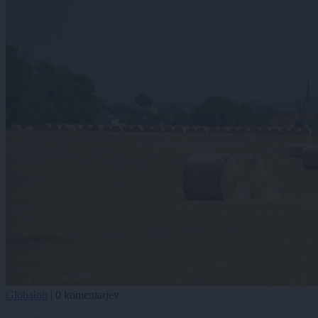
Globalno
|
0 komentarjev