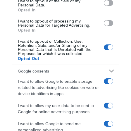
I want to opt-out of the Sale of my
Personal Data.
Poročni termin, ki ga želijo vsi: Ta datum je bil med bodočimi
Opted In
mladoporočenci v Lendavi najbolj iskan
I want to opt-out of processing my
Lokalno
2 uri nazaj
Personal Data for Targeted Advertising.
Opted In
V Pomurju potrjena huda gniloba čebelje zalege, prepovedani premiki
Prijavi se na cajtng
čebelnjakov in čebeljih družin
I want to opt-out of Collection, Use,
Retention, Sale, and/or Sharing of my
Personal Data that Is Unrelated with the
Lokalno
9 ur nazaj
Purposes for which it was collected.
Opted Out
VIDEO: Kavarna Platana na Goričkem pozornost pritegnila s kratkimi
videi
Google consents
Kronika
10 ur nazaj
I want to allow Google to enable storage
related to advertising like cookies on web or
Po tragediji v Babincih se vrstijo slovesa od pokojnega mladoletnika:
device identifiers in apps.
»Vedno boš del naše ekipe«
I want to allow my user data to be sent to
Scena
10 ur nazaj
Google for online advertising purposes.
Od Prljavega kazališta do joge v mestnem parku in Pomurskega galopa,
Pomurje čaka pester konec tedna
I want to allow Google to send me
personalized advertising.