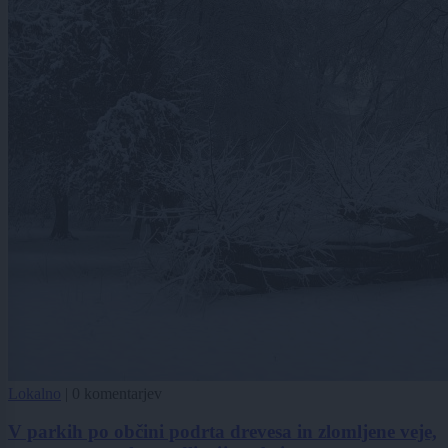
Lokalno
|
0 komentarjev
V parkih po občini podrta drevesa in zlomljene veje,