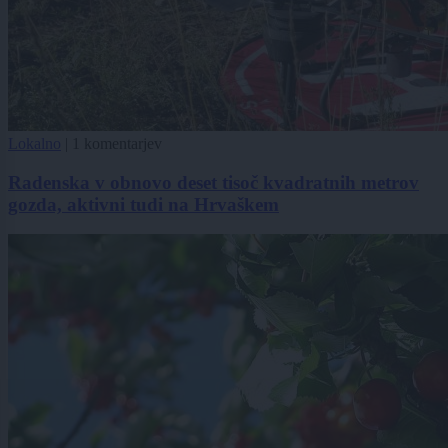
Lokalno
|
1 komentarjev
Radenska v obnovo deset tisoč kvadratnih metrov
gozda, aktivni tudi na Hrvaškem