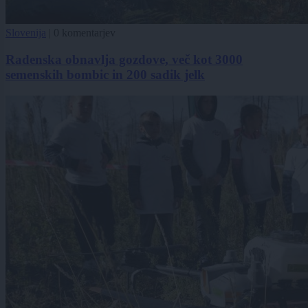
Slovenija
|
0 komentarjev
Radenska obnavlja gozdove, več kot 3000
semenskih bombic in 200 sadik jelk