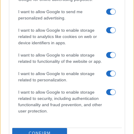
Ustavna obtožba proti Pirc Musarjevi? V primeru odsotnosti bi jo
I want to allow Google to send me
nadomeščal Stevanović
personalized advertising.
Slovenija
9 ur nazaj
I want to allow Google to enable storage
related to analytics like cookies on web or
Prihaja eden največjih astronomskih dogodkov leta: Kako bo Sončev mrk
viden iz Slovenije?
device identifiers in apps.
Kronika
10 ur nazaj
I want to allow Google to enable storage
related to functionality of the website or app.
V Pomurju zagorela suha trava, požar zajel okoli deset arov površine
I want to allow Google to enable storage
Prikaži več
related to personalization.
Želiš biti vedno na tekočem? Prijavi se na novice in dvakrat
I want to allow Google to enable storage
tedensko v svoj email nabiralnik prejmi pregled svežih novic.
related to security, including authentication
E-naslov
functionality and fraud prevention, and other
user protection.
CAPTCHA
Nisem robot
CONFIRM