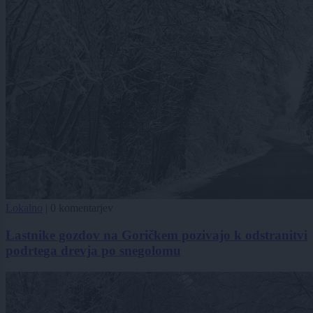
Lokalno
|
0 komentarjev
Lastnike gozdov na Goričkem pozivajo k odstranitvi
podrtega drevja po snegolomu