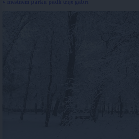
v mestnem parku padli trije gabri