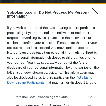
Sobotainfo.com -
Do Not Process My Personal
Information
If you wish to opt-out of the sale, sharing to third parties, or
processing of your personal or sensitive information for
targeted advertising by us, please use the below opt-out
section to confirm your selection. Please note that after your
opt-out request is processed you may continue seeing
interest-based ads based on personal information utilized by
Lokalno
|
1 komentarjev
us or personal information disclosed to third parties prior to
your opt-out. You may separately opt-out of the further
Pomurci in sezona češenj: Od zloma roke do zloma
disclosure of your personal information by third parties on the
gležnja, množično padajo tudi z lestve
IAB’s list of downstream participants. This information may
also be disclosed by us to third parties on the
IAB’s List of
1
Downstream Participants
that may further disclose it to other
2
third parties.
3
Please note that this website/app uses one or more Google
Personal Data Processing Opt Outs
services and may gather and store information including but
not limited to your visit or usage behaviour. You may click to
I want to opt-out of the Sharing of my
Zadnje objavljeno
V živo