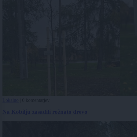
Lokalno
|
0 komentarjev
Na Kobilju zasadili rožnato drevo