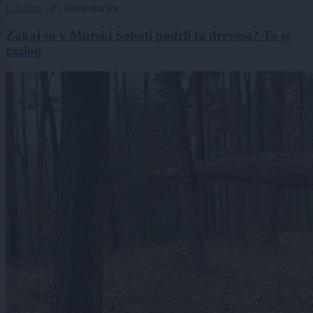
Lokalno
|
21 komentarjev
Zakaj so v Murski Soboti podrli ta drevesa? To je
razlog