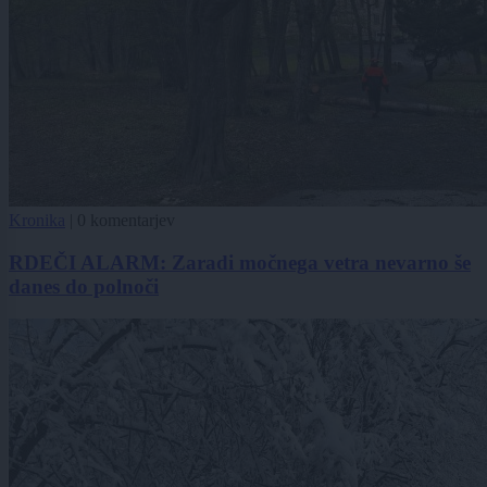
Kronika
|
0 komentarjev
RDEČI ALARM: Zaradi močnega vetra nevarno še
danes do polnoči