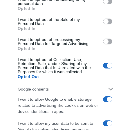
personal data.
Lokalno
eno uro nazaj
grant or deny consent to Google and its third-party tags to
Opted In
use your data for below specified purposes in below Google
Izredni ukrepi zaradi suše, ribiči na teh vodah ne smejo več loviti
consent section.
I want to opt-out of the Sale of my
Personal Data.
Lokalno
eno uro nazaj
Opted In
V Pomurju ogrožene mlade štorklje, pozivajo k pomoči
I want to opt-out of processing my
Personal Data for Targeted Advertising.
Opted In
Lokalno
eno uro nazaj
Prijavi se na cajtng
I want to opt-out of Collection, Use,
Povpraševanje raste, večina pomurskih občin pa novih javnih stanovanj ne
Retention, Sale, and/or Sharing of my
načrtuje. Katere jih imajo največ?
Personal Data that Is Unrelated with the
Purposes for which it was collected.
Opted Out
Šport
8 ur nazaj
Google consents
Murašice zapravile veliko priložnost: Romunke do zmage po neverjetnem
razpletu
I want to allow Google to enable storage
Kronika
8 ur nazaj
related to advertising like cookies on web or
device identifiers in apps.
FOTO: Pretresljiv prizor na Krku: V morju našli poginule srnice
I want to allow my user data to be sent to
Slovenija
9 ur nazaj
Google for online advertising purposes.