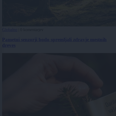
Globalno
|
0 komentarjev
Pametni senzorji bodo spremljali zdravje mestnih
dreves