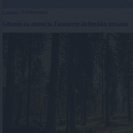
Lokalno
|
3 komentarjev
Gibanje na območju Fazanerije življenjsko nevarno