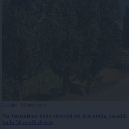
Lokalno
|
0 komentarjev
Na Jeruzalemu bodo obnovili del drevoreda, zasadili
bodo 30 novih dreves