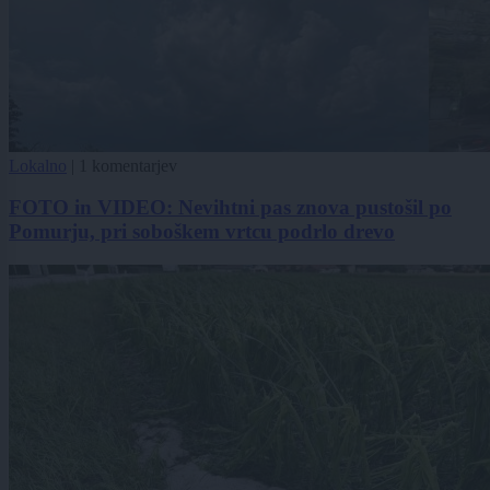
Lokalno
|
1 komentarjev
FOTO in VIDEO: Nevihtni pas znova pustošil po
Pomurju, pri soboškem vrtcu podrlo drevo