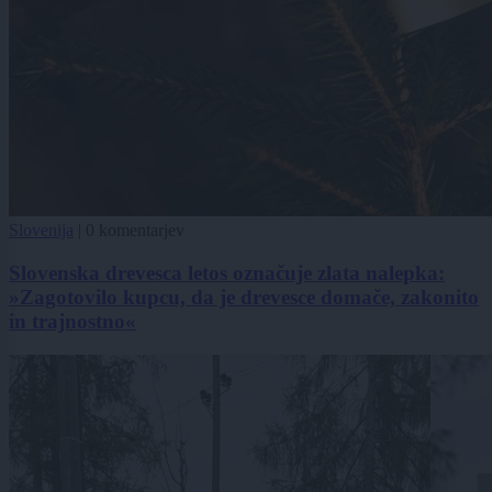
Slovenija
|
0 komentarjev
Slovenska drevesca letos označuje zlata nalepka:
»Zagotovilo kupcu, da je drevesce domače, zakonito
in trajnostno«