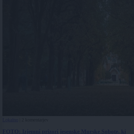
Lokalno
|
2 komentarjev
FOTO: Izjemni prizori jesenske Murske Sobote, ki