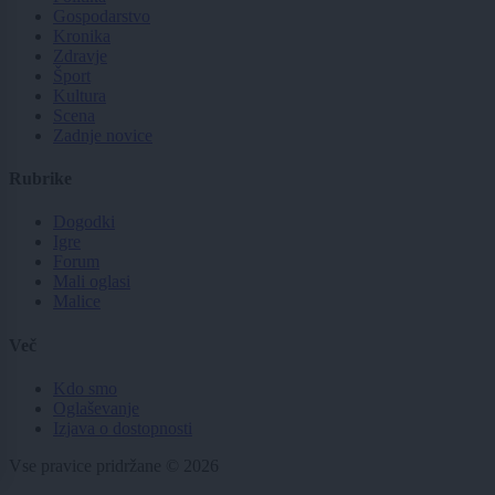
Gospodarstvo
Kronika
Zdravje
Šport
Kultura
Scena
Zadnje novice
Rubrike
Dogodki
Igre
Forum
Mali oglasi
Malice
Več
Kdo smo
Oglaševanje
Izjava o dostopnosti
Vse pravice pridržane © 2026