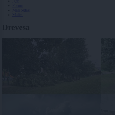
Igre
Forum
Mali oglasi
Malice
Drevesa