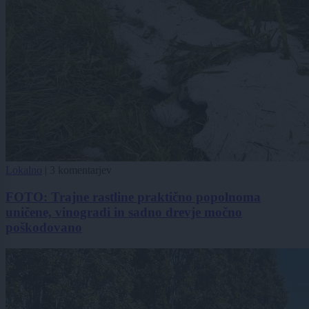
Lokalno
|
3 komentarjev
FOTO: Trajne rastline praktično popolnoma
uničene, vinogradi in sadno drevje močno
poškodovano