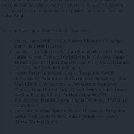
osredotočeni, da delamo dogovorjene stvari in da smo odgovorni,«
je še dejal Cesar in potrdil, da bo v Oblakovi odsotnosti še naprej
Jaka Bijol
.
Seznam Slovenije za Madžarsko in Črno goro:
vratarji:
Igor Vekić
(Velje),
Matevž Vidovšek
(Olimpija),
Žan Luk Leban
(Celje);
branilci: Jaka
Bijol (Leeds),
Žan Karničnik
(Celje),
Erik
Janža
(Gornik Zabrze),
David Brekalo
(Orlando),
Vanja
Drkušić
(Zenit),
David Zec
(Holstein Kiel),
Marcel Ratnik
(Al Ain),
Jošt Urbančič
(Olimpija);
vezisti:
Petar Stojanović
(Legia),
Benjamin Verbič
(Levadiakos),
Adam Gnezda Čerin
(Panathinaikos),
Timi
Max Elšnik
(Crvena zvezda),
Jon Gorenc Stanković
(Sturm),
Tomi Horvat
(Bristol),
Svit Sešlar
(Celje),
Tamar
Svetlin
(Korona Kielce),
Adrian Zeljković
(MTK
Budimpešta),
Danijel Šturm
(Sigma Olomouc),
Tjaš Begić
(Sampdoria);
napadalci:
Andraž Šporar
(Slovan Bratislava),
Benjamin
Šeško
(Manchester United),
Žan Vipotnik
(Swansea),
Aljoša Matko
(Ujpest).