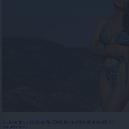
Že tako je vroče, Natalija Verboten pa še dodatno dviguje
temperaturo