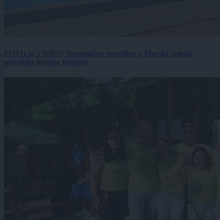
FOTO in VIDEO: Brezplačna osvežitev v Murski Soboti
privabila številne kopalce