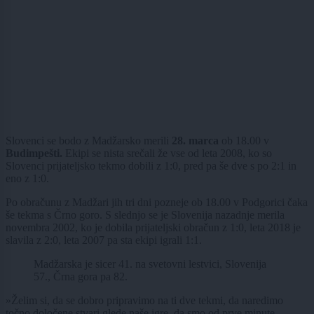
Slovenci se bodo z Madžarsko merili
28. marca
ob 18.00 v
Budimpešti.
Ekipi se nista srečali že vse od leta 2008, ko so
Slovenci prijateljsko tekmo dobili z 1:0, pred pa še dve s po 2:1 in
eno z 1:0.
Po obračunu z Madžari jih tri dni pozneje ob 18.00 v Podgorici čaka
še tekma s Črno goro. S slednjo se je Slovenija nazadnje merila
novembra 2002, ko je dobila prijateljski obračun z 1:0, leta 2018 je
slavila z 2:0, leta 2007 pa sta ekipi igrali 1:1.
Madžarska je sicer 41. na svetovni lestvici, Slovenija
57., Črna gora pa 82.
»Želim si, da se dobro pripravimo na ti dve tekmi, da naredimo
točno določene stvari glede naše igre, da smo od prve minute