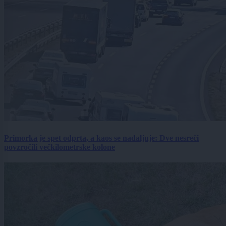
Primorka je spet odprta, a kaos se nadaljuje: Dve nesreči
povzročili večkilometrske kolone