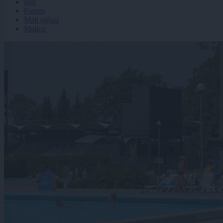
Igre
Forum
Mali oglasi
Malice