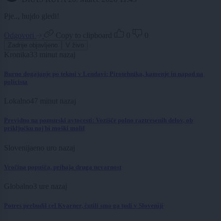
Pje.., hujdo gledi!
Odgovori
Copy to clipboard
0
0
Zadnje objavljeno
V živo
Kronika
33 minut nazaj
Burno dogajanje po tekmi v Lendavi: Pirotehnika, kamenje in napad na
policista
Lokalno
47 minut nazaj
Previdno na pomurski avtocesti: Vozišče polno raztresenih delov, ob
priključku naj bi moški molil
Slovenija
eno uro nazaj
Vročina popušča, prihaja druga nevarnost
Globalno
3 ure nazaj
Potres prebudil cel Kvarner, čutili smo ga tudi v Sloveniji