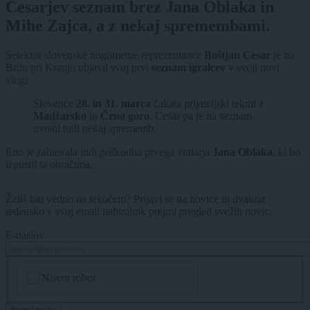
Cesarjev seznam brez Jana Oblaka in
Mihe Zajca, a z nekaj spremembami.
Selektor slovenske nogometne reprezentance
Boštjan Cesar
je na
Brdu pri Kranju objavil svoj prvi
seznam igralcev
v svoji novi
vlogi.
Slovence
28. in 31. marca
čakata prijateljski tekmi z
Madžarsko
in
Črno goro
, Cesar pa je na seznam
uvrstil tudi nekaj sprememb.
Eno je zahtevala tudi poškodba prvega vratarja
Jana Oblaka
, ki bo
izpustil ta obračuna.
Želiš biti vedno na tekočem? Prijavi se na novice in dvakrat
tedensko v svoj email nabiralnik prejmi pregled svežih novic.
E-naslov
CAPTCHA
Nisem robot