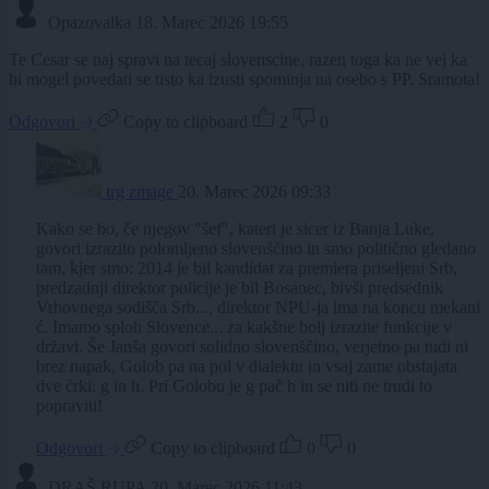
Opazovalka
18. Marec 2026 19:55
Te Cesar se naj spravi na tecaj slovenscine, razen toga ka ne vej ka
bi mogel povedati se tisto ka izusti spominja na osebo s PP. Sramota!
Odgovori
Copy to clipboard
2
0
trg zmage
20. Marec 2026 09:33
Kako se bo, če njegov "šef", kateri je sicer iz Banja Luke,
govori izrazito polomljeno slovenščino in smo politično gledano
tam, kjer smo: 2014 je bil kandidat za premiera priseljeni Srb,
predzadnji direktor policije je bil Bosanec, bivši predsednik
Vrhovnega sodišča Srb..., direktor NPU-ja ima na koncu mekani
ć. Imamo sploh Slovence... za kakšne bolj izrazite funkcije v
državi. Še Janša govori solidno slovenščino, verjetno pa tudi ni
brez napak, Golob pa na pol v dialektu in vsaj zame obstajata
dve črki: g in h. Pri Golobu je g pač h in se niti ne trudi to
popraviti!
Odgovori
Copy to clipboard
0
0
DRAŠ RUPA
20. Marec 2026 11:43