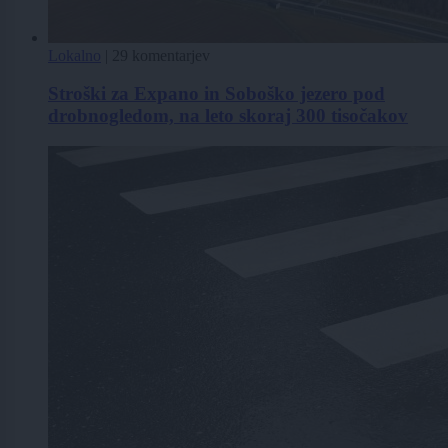
Lokalno
|
29 komentarjev
Stroški za Expano in Soboško jezero pod
drobnogledom, na leto skoraj 300 tisočakov