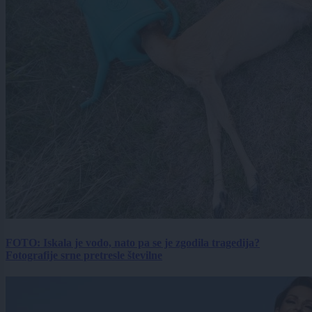
FOTO: Iskala je vodo, nato pa se je zgodila tragedija?
Fotografije srne pretresle številne