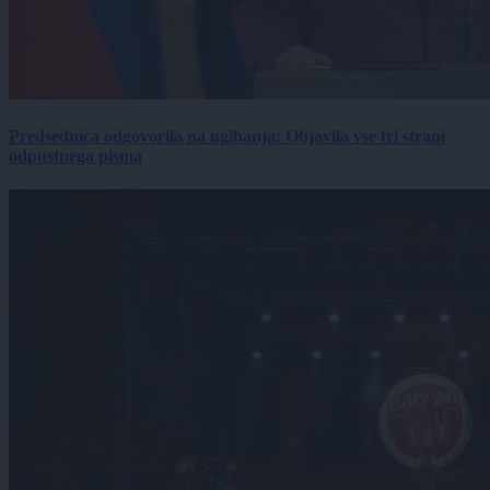
Predsednica odgovorila na ugibanja: Objavila vse tri strani
odpustnega pisma