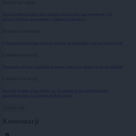
Scena
3 ure nazaj
Venerin dolgotrajen vpliv prinaša nepričakovane preobrate: Ste
pripravljeni na spremembe v ljubezni in karieri?
Kronika
3 ure nazaj
V Pomurju prometna nesreča, tatvina in poškodbe vozil na parkiriščih
Lokalno
6 ur nazaj
Pomurska občina razpisala denarno pomoč za mlade in mlade družine
Lokalno
6 ur nazaj
Poročni termin, ki ga želijo vsi: Ta datum je bil med bodočimi
mladoporočenci v Lendavi najbolj iskan
Prikaži več
Komentarji