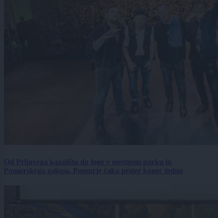
Od Prljavega kazališta do joge v mestnem parku in
Pomurskega galopa, Pomurje čaka pester konec tedna