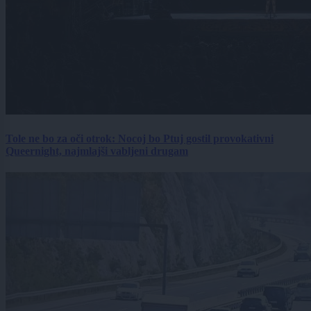
Tole ne bo za oči otrok: Nocoj bo Ptuj gostil provokativni
Queernight, najmlajši vabljeni drugam