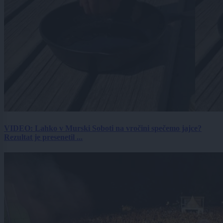
VIDEO: Lahko v Murski Soboti na vročini spečemo jajce?
Rezultat je presenetil ...