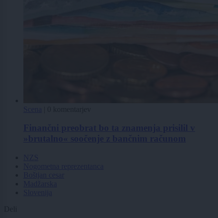
Scena
|
0 komentarjev
Finančni preobrat bo ta znamenja prisilil v
»brutalno« soočenje z bančnim računom
NZS
Nogometna reprezentanca
Boštjan cesar
Madžarska
Slovenija
Deli