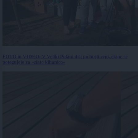
FOTO in VIDEO: V Veliki Polani diši po bujti repi, ekipe se
potegujejo za »zlato kihanico«