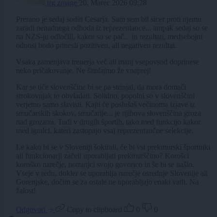
trg zmage
20. Marec 2026 09:28
Prerano je sedaj soditi Cesarja. Sam sem bil sicer proti njemu
zaradi nenadnega odhoda iz reprezentance... ampak sedaj so se
na NZS-ju odločili, kakor so se pač... in rezultati, medsebojni
odnosi bodo prinesli pozitiven, ali negativen rezultat.
Vsaka zamenjava trenerja več ali manj vsepovsod doprinese
neko pričakovanje. Ne šimfajmo že vnaprej!
Kar se tiče slovenščine bi se pa strinjal, da mora domači
strokovnjak to obvladati. Solidno, popolni so v slovenščini
verjetno samo slavisti. Kajti če poslušaš večinoma izjave iz
smučarskih skokov, smučarije... je njihova slovenščina groza
nad grozami. Tudi v drugih športih, tako med funkcijo kakor
med igralci, kateri zastopajo vsaj reprezentančne selekcije.
Le kako bi se v Sloveniji šokirali, če bi vsi prekmurski športniki
ali funkcionarji začeli uporabljati prekmurščino? Korošci
koroško narečje, notranjci svojo govorico in še bi se našlo.
Vseje v redu, dokler se uporablja narečje osrednje Slovenije ali
Gorenjske, dočim se za ostale ne uporabljajo enaki vatli. Na
žalost!
Odgovori
Copy to clipboard
0
0