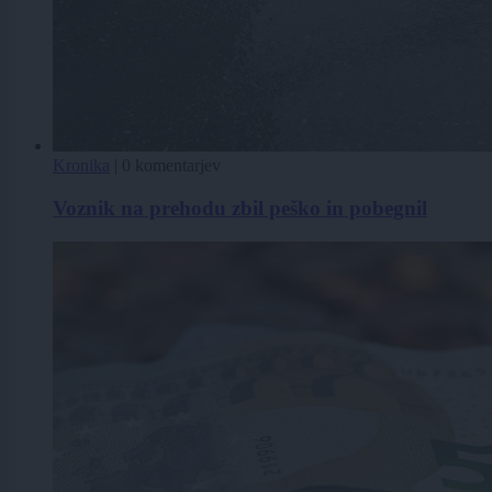
Kronika
|
0 komentarjev
Voznik na prehodu zbil peško in pobegnil