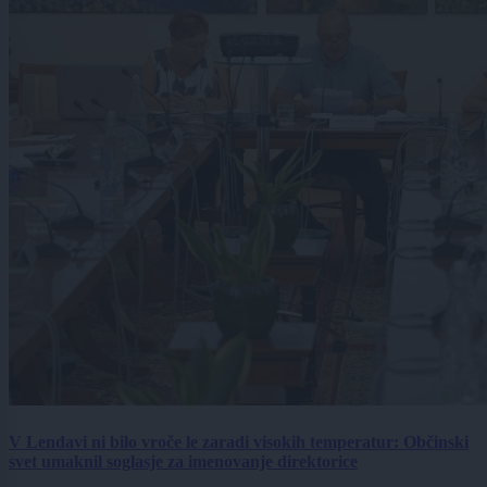
V Lendavi ni bilo vroče le zaradi visokih temperatur: Občinski
svet umaknil soglasje za imenovanje direktorice