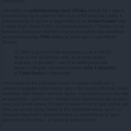
Naročite se
»Na spisku ni
poškodovanega Jana Oblaka
, sem pa bil z njim in
je izrazil željo, da bi prišel na zbor in da bi bil nekaj dni z nami. S
selektorjem do 21 let sva se dogovorila, da bo
Srđan Kuzmić
ostal
v mladi ekipi, čeprav bi bil v nasprotnem primeru v članski,« je na
novinarski konferenci pojasnil Cesar in se dotaknil tudi odsotnosti
sicer pričakovanega
Mihe Zajca
, ki dobro igra v zagrebškem
Dinamu.
»Z Miho Zajcem sva bila na sestanku, a se je odločil,
da ne bo več del izbrane vrste. Tu je zame zadeva
končana,« je povedal Cesar, ki je vabilo poslal tudi
novincu Olimpije, bočnemu branilcu
Joštu Urbančiču
,
in
Tjašu Begiću
iz Sampdorie.
»Pred nami sta dve prijateljski tekmi. V zadnjih tednih smo s
sodelavci pogledali veliko tekem, tako v živo kot po televiziji, veliko
analizirali, tako tekmece kot naše igralce. Osredotočenost je bila tudi
na pogovorih z igralci, ker v zadnjem času miselnost ni bila na pravi
ravni tudi zaradi odnosa. Seznam ni narejen le za ta zbor, ampak tudi
širše, saj nas tudi junija čakata še dve prijateljski tekmi. Igralci so
zbrani po kakovosti v danem trenutku, po odnosu in da se igra s
ponosom za Slovenijo,« je spisek še pojasnil Cesar.