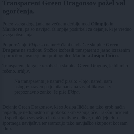
Transparent Green Dragonsov požel val
ogorčenja.
Poleg vsega dogajanja na večnem derbiju med
Olimpijo
in
Mariboru,
pa so navijači Olimpije poskrbeli za dejanje, ki je vredno
vsega obsojanja.
Po poročanju
Ekipe
so namreč člani navijaške skupine
Green
Dragons
na stadionu Stožice izobesili transparent z jasno izraženim
sporočilom, usmerjenim proti igralcu Maribora
Josipu Iličiću
.
Transparent, ki ga je razobesila skupina Green Dragons, je bil milo
rečeno, srhljiv.
Na transparentu je namreč pisalo: »Jojo, naredi nam
uslugo« zraven pa je bila narisana vrv oblikovana v
prepoznavno zanko, še piše
Ekipa
.
Dejanje Green Dragonsov, ki so Josipa Iličića na tako grob način
napadli, je nedopustno in globoko skrb vzbujajoče. Takšni incidenti,
ki spodbujajo sovraštvo in destruktivne delitve, uničujejo duh
športnega navijaštva ter sramotijo tako navijaško skupnost kot sam
klub.