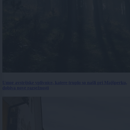
Umor avstrijske vplivnice, katere truplo so našli pri Majšperku,
dobiva nove razsežnosti