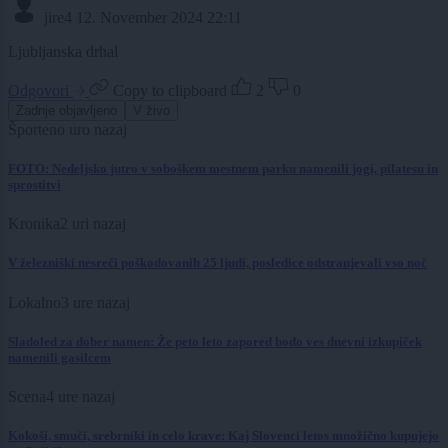
jire4
12. November 2024 22:11
Ljubljanska drhal
Odgovori
Copy to clipboard
2
0
Zadnje objavljeno
V živo
Šport
eno uro nazaj
FOTO: Nedeljsko jutro v soboškem mestnem parku namenili jogi, pilatesu in
sprostitvi
Kronika
2 uri nazaj
V železniški nesreči poškodovanih 25 ljudi, posledice odstranjevali vso noč
Lokalno
3 ure nazaj
Sladoled za dober namen: Že peto leto zapored bodo ves dnevni izkupiček
namenili gasilcem
Scena
4 ure nazaj
Kokoši, smuči, srebrniki in celo krave: Kaj Slovenci letos množično kupujejo