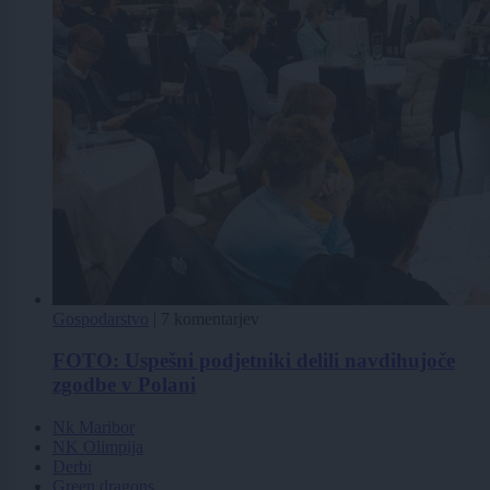
Gospodarstvo
|
7 komentarjev
FOTO: Uspešni podjetniki delili navdihujoče
zgodbe v Polani
Nk Maribor
NK Olimpija
Derbi
Green dragons