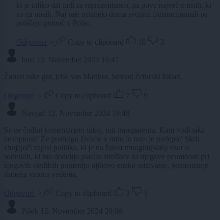
ki je toliko dal tudi za reprezentanco, pa pove največ o tistih, ki
so ga nosili. Naj raje ostanejo doma svojimi frustracijamiali pa
poiščejo pomoč v Polju.
Odgovori
Copy to clipboard
10
3
buzi
12. November 2024 16:47
Žabari roke gor, jebo vas Maribor. Smradi čefurski žabari.
Odgovori
Copy to clipboard
7
9
Navijač
12. November 2024 19:49
Se ne čudim komentarjem tukaj, niti transparentu. Kam vodi taka
nestrpnost? Že predolgo živimo v miru in nam je prelepo? Skrb
zbujajoči zapisi politika, ki je na žalost mnogim(slab) vzor o
sodnikih, ki mu dodelijo placilo stroškov za njegove neumnosti pri
njegovih sledilcih pomenijo njihovo enako odzivanje, posnemanje
slabega vzorca vedenja.
Odgovori
Copy to clipboard
3
1
Pišek
12. November 2024 20:06