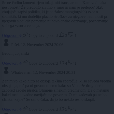
Se ne čudim komentarjem tukaj, niti transparentu. Kam vodi taka
nestrpnost? Že predolgo živimo v miru in nam je prelepo? Skrb
zbujajoči zapisi politika, ki je na žalost mnogim(slab) vzor o
sodnikih, ki mu dodelijo placilo stroškov za njegove neumnosti pri
njegovih sledilcih pomenijo njihovo enako odzivanje, posnemanje
slabega vzorca vedenja.
Odgovori
Copy to clipboard
3
1
Pišek
12. November 2024 20:06
Bebci ljubljanski
Odgovori
Copy to clipboard
4
1
Whateverrrrr
12. November 2024 20:31
Zanimivo kako hitro se obsoja takšna sporočila, ki so seveda vredna
obsojanja, nič pa ni govora o temu kako so Viole že drugi derbi
zapored zadele igralca Olimpije z nekim predmetom. Da o metanju
bakel med navadne navijače ne govorim. O teh zadevah pa ne bo
članka, kajne? Se samo čaka, da jo bo nekdo resno skupil.
Odgovori
Copy to clipboard
5
2