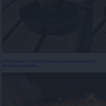
VIDEO: Lahko v Murski Soboti na vročini spečemo jajce?
Rezultat je presenetil ...