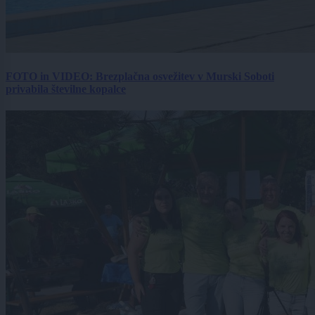
FOTO in VIDEO: Brezplačna osvežitev v Murski Soboti
privabila številne kopalce