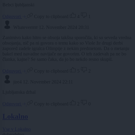
Bebci ljubljanski
Odgovori
Copy to clipboard
4
1
Whateverrrrr
12. November 2024 20:31
Zanimivo kako hitro se obsoja takšna sporočila, ki so seveda vredna
obsojanja, nič pa ni govora o temu kako so Viole že drugi derbi
zapored zadele igralca Olimpije z nekim predmetom. Da o metanju
bakel med navadne navijače ne govorim. O teh zadevah pa ne bo
članka, kajne? Se samo čaka, da jo bo nekdo resno skupil.
Odgovori
Copy to clipboard
5
2
jire4
12. November 2024 22:11
Ljubljanska drhal
Odgovori
Copy to clipboard
2
0
Lokalno
Vse v Lokalno
dobrodelno