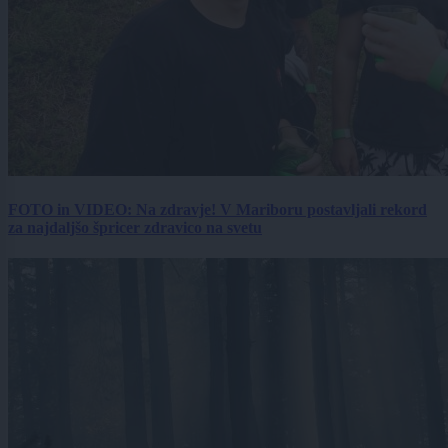
FOTO in VIDEO: Na zdravje! V Mariboru postavljali rekord
za najdaljšo špricer zdravico na svetu