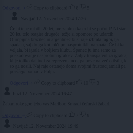
Odgovori
Copy to clipboard
8
5
Navijač
12. November 2024 17:26
Če bi tebe mlatili 20 let, me zanima kako bi se počutil? Ni star
20 let, telo reagira drugače, težje si opomore po udarcih.
Olimpijina brazilec in argentinec bi si raje izbrala ragbi, tja
spadata, saj druga kot tolčt po nasprotnikih na znata. Če bi kaj
veljala, bi igrala v boljšem klubu. Španec ju ima samo za
poškodovanje nasprotnih igralcev. Žaljiv transparent za igralca,
ki je toliko dal tudi za reprezentanco, pa pove največ o tistih, ki
so ga nosili. Naj raje ostanejo doma svojimi frustracijamiali pa
poiščejo pomoč v Polju.
Odgovori
Copy to clipboard
10
3
buzi
12. November 2024 16:47
Žabari roke gor, jebo vas Maribor. Smradi čefurski žabari.
Odgovori
Copy to clipboard
7
9
Navijač
12. November 2024 19:49