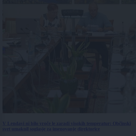
V Lendavi ni bilo vroče le zaradi visokih temperatur: Občinski
svet umaknil soglasje za imenovanje direktorice