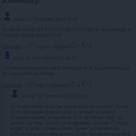
Komentarji
Ssssss
12. November 2024 16:20
Za nerede so krivi PLAČANI VARNOSTNIKI ki ne pregledajo te
huligane naj tudi plačajo kazni.
Odgovori
Copy to clipboard
7
0
white
12. November 2024 16:27
Tak izkuseni nogometas,kak je debeli jojo se je dal sprovocerati,za
dva žutova kartona hahaha
Odgovori
Copy to clipboard
8
5
Navijač
12. November 2024 17:26
Če bi tebe mlatili 20 let, me zanima kako bi se počutil? Ni star
20 let, telo reagira drugače, težje si opomore po udarcih.
Olimpijina brazilec in argentinec bi si raje izbrala ragbi, tja
spadata, saj druga kot tolčt po nasprotnikih na znata. Če bi kaj
veljala, bi igrala v boljšem klubu. Španec ju ima samo za
poškodovanje nasprotnih igralcev. Žaljiv transparent za igralca,