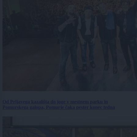
Od Prljavega kazališta do joge v mestnem parku in
Pomurskega galopa, Pomurje čaka pester konec tedna