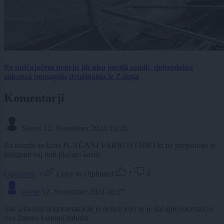
Po uničujočem neurju jih niso pustili samih, dobrodelna
zakonca pomagala družinama iz Zaloga
Komentarji
Ssssss
12. November 2024 16:20
Za nerede so krivi PLAČANI VARNOSTNIKI ki ne pregledajo te
huligane naj tudi plačajo kazni.
Odgovori
Copy to clipboard
7
0
white
12. November 2024 16:27
Tak izkuseni nogometas,kak je debeli jojo se je dal sprovocerati,za
dva žutova kartona hahaha