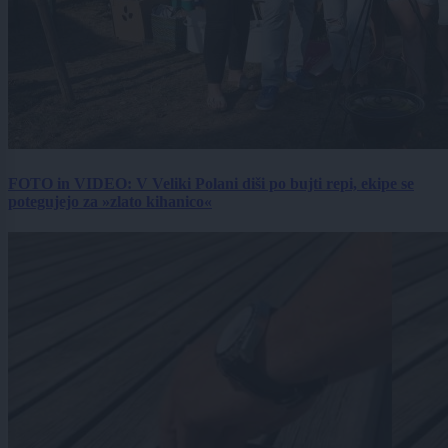
FOTO in VIDEO: V Veliki Polani diši po bujti repi, ekipe se
potegujejo za »zlato kihanico«