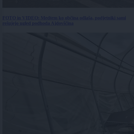
FOTO in VIDEO: Medtem ko občina odlaša, podjetniki sami
rešujejo ugled podhoda Ajdovščina