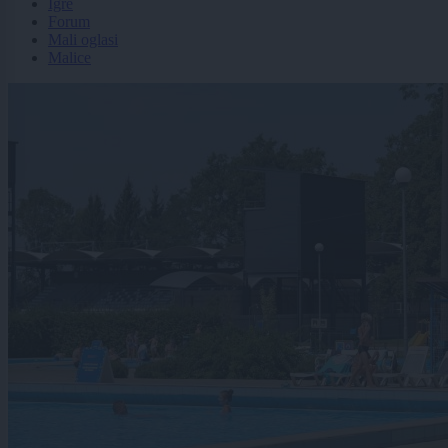
Igre
Forum
Mali oglasi
Malice