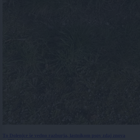
To Dolenjce še vedno razburja, lastnikom psov zdaj znova