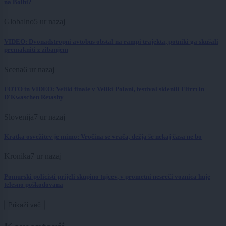
na Bolhi?
Globalno
5 ur nazaj
VIDEO: Dvonadstropni avtobus obstal na rampi trajekta, potniki ga skušali
premakniti z zibanjem
Scena
6 ur nazaj
FOTO in VIDEO: Veliki finale v Veliki Polani, festival sklenili Flirrt in
D'Kwaschen Retashy
Slovenija
7 ur nazaj
Kratka osvežitev je mimo: Vročina se vrača, dežja še nekaj časa ne bo
Kronika
7 ur nazaj
Pomurski policisti prijeli skupino tujcev, v prometni nesreči voznica huje
telesno poškodovana
Prikaži več