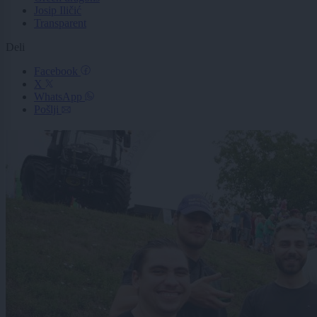
Josip Iličić
Transparent
Deli
Facebook
X
WhatsApp
Pošlji