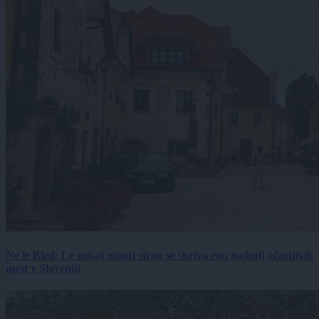
Ne le Bled: Le nekaj minut stran se skriva eno najbolj očarljivih
mest v Sloveniji