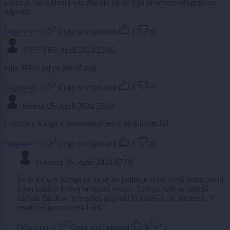
sobinfo, tau reklamo van placajo ali ste tupi in nemate drugega za
objaviti?
Odgovori
Copy to clipboard
1
0
?"!??"!
05. April 2024 22:02
Fajn 38km zaj pa preračunaj
Odgovori
Copy to clipboard
0
0
helmut
05. April 2024 22:03
ja valda z Kroga v Jennersdorf mo z biciklinom šel.
Odgovori
Copy to clipboard
0
0
booster1
06. April 2024 07:08
Že to ka si iz Kroga pa ka se na jodlarijo delat voziš dosta povej
o ton kakšen je tvoj mentalni domet. Zato pa tudi ne razmiš
takšnih člankov in te pišeš gluposti in misliš ka si pameten. V
resnici si pa navaden lolek...
Odgovori
Copy to clipboard
0
1