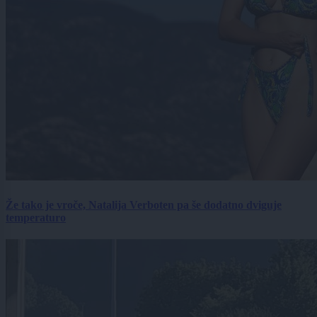
Že tako je vroče, Natalija Verboten pa še dodatno dviguje
temperaturo