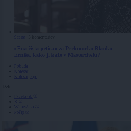
Scena
|
3 komentarjev
»Ena čista petica« za Prekmurko Blanko
Erniša, kako ji kaže v Masterchefu?
Pobuda
Kolesar
Kolesarjenje
Deli
Facebook
X
WhatsApp
Pošlji