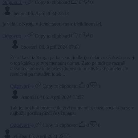
Odgovori
Copy to clipboard
0
0
helmut
05. April 2024 22:03
ja valda z Kroga v Jennersdorf mo z biciklinom šel.
Odgovori
Copy to clipboard
0
0
booster1
06. April 2024 07:08
Že to ka si iz Kroga pa ka se na jodlarijo delat voziš dosta povej
o ton kakšen je tvoj mentalni domet. Zato pa tudi ne razmiš
takšnih člankov in te pišeš gluposti in misliš ka si pameten. V
resnici si pa navaden lolek...
Odgovori
Copy to clipboard
0
1
Anon2104
06. April 2024 14:57
Tak je, boj kak buster etik, živi pri mamici, cuzaj socialo pa se v
najbližji gostilni pizdi čez župana.
Odgovori
Copy to clipboard
0
0
viličaar
05. April 2024 22:15