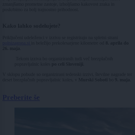
zmanjšamo prometne zastoje, izboljšamo kakovost zraka in
poskrbimo za bolj trajnostno prihodnost.
Kako lahko sodelujete?
Priključeni udeleženci v izzivu se registrirajo na spletni strani
polnizagona.si
in beležijo prekolesarjene kilometre od
8. aprila do
26. maja
.
Tekom izziva bo organiziranih tudi več brezplačnih
popravljalnic koles
po celi Sloveniji
.
V sklopu pobude so organizirani tedenski izzivi, številne nagrade ter
deset brezplačnih popravljalnic koles, v
Murski Soboti
bo
9. maja
.
Preberite še