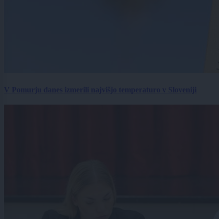
V Pomurju danes izmerili najvišjo temperaturo v Sloveniji