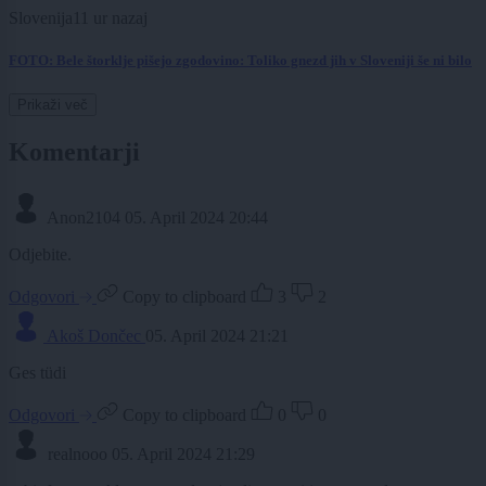
Slovenija
11 ur nazaj
FOTO: Bele štorklje pišejo zgodovino: Toliko gnezd jih v Sloveniji še ni bilo
Prikaži več
Komentarji
Anon2104
05. April 2024 20:44
Odjebite.
Odgovori
Copy to clipboard
3
2
Akoš Dončec
05. April 2024 21:21
Ges tüdi
Odgovori
Copy to clipboard
0
0
realnooo
05. April 2024 21:29