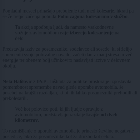
Pomladni meseci prinašajo prebujenje tudi med kolesarje, hkrati pa
se že tretjič začenja pobuda
Polni zagona kolesarimo v službo
.
Ta akcija spodbuja ljudi, da namesto vsakodnevne
vožnje z avtomobilom
raje izberejo kolesarjenje
na
delo.
Predstavlja izziv za posameznike, sodelavce ali sosede, ki si želijo
spremeniti svoje potovalne navade, začeti dan z manj stresa in več
energije ter obenem bolj učinkovito naslavljati izzive v delovnem
okolju.
Nela Halilović
z IPoP - Inštituta za politike prostora je izpostavila
pomembnost spremembe navad glede uporabe avtomobila, še
posebej na krajših razdaljah, ki bi jih lahko posamezniki prehodili ali
prekolesarili.
Več kot polovico poti, ki jih ljudje opravijo z
avtomobilom, predstavljajo razdalje
krajše od dveh
kilometrov
.
To razmišljanje o uporabi avtomobila je prineslo številne negativne
posledice, tako za posameznike kot za družbo kot celoto.