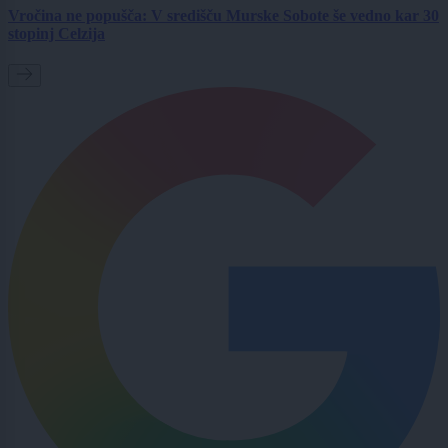
Vročina ne popušča: V središču Murske Sobote še vedno kar 30
stopinj Celzija