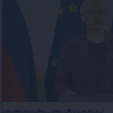
Predsednica odgovorila na ugibanja: Objavila vse tri strani