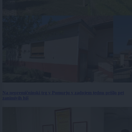
Na nepremičninski trg v Pomurju v zadnjem tednu prišlo pet
zanimivih hiš