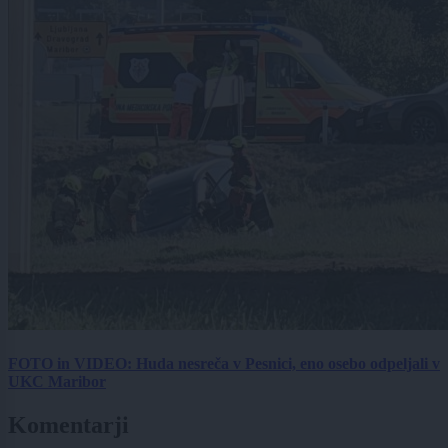
FOTO in VIDEO: Huda nesreča v Pesnici, eno osebo odpeljali v
UKC Maribor
Komentarji