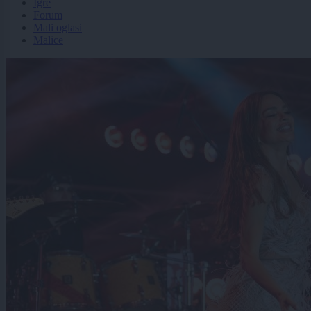
Igre
Forum
Mali oglasi
Malice