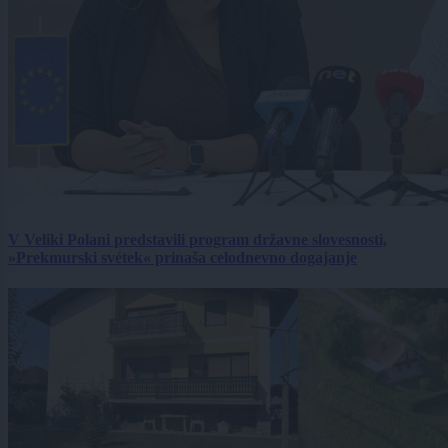
V Veliki Polani predstavili program državne slovesnosti,
»Prekmurski svétek« prinaša celodnevno dogajanje