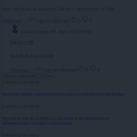
rajši s peciklon na kurbarijo, kak pa z mercedezon na delo.
Odgovori
Copy to clipboard
0
0
Lukčev Mesec
06. April 2024 09:16
BRAVO ❗❗❗
👍👍👍👍👍👍👍👍👍
Odgovori
Copy to clipboard
0
0
Zadnje objavljeno
V živo
Lokalno
2 uri nazaj
Pomurska občina razpisala denarno pomoč za mlade in mlade družine
Lokalno
2 uri nazaj
Poročni termin, ki ga želijo vsi: Ta datum je bil med bodočimi
mladoporočenci v Lendavi najbolj iskan
Lokalno
2 uri nazaj