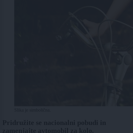
Slika je simbolična.
Pridružite se nacionalni pobudi in
zamenjajte avtomobil za kolo.