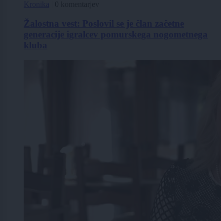
Kronika
|
0 komentarjev
Žalostna vest: Poslovil se je član začetne
generacije igralcev pomurskega nogometnega
kluba