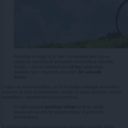
Pridružite se ekipi, ki je lani, v jesenskem delu izziva
uspela po zabeleženih kilometrih skoraj trikrat obkrožiti
Zemljo, s tem pa prihraniti kar
18 ton
ogljikovega
dioksida, kar v enem letu absorbira
365 odraslih
dreves
.
Čeprav ni vedno izvedljivo, da bi vsi ljudje zamenjali avtomobil s
kolesom ali hojo, je pomembno, da tisti, ki imajo možnost, začnejo
razmišljati o alternativnih načinih prevoza.
To lahko prinese
pozitivne učinke
ne le na okolje,
ampak tudi na zdravje posameznikov in prometno
infrastrukturo.
S spodbujanjem kolesarjenja in hoje na krajših razdaljah lahko