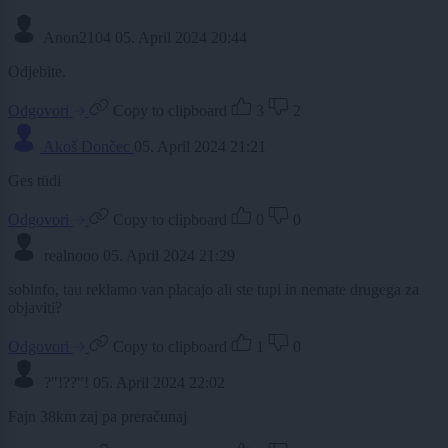
Anon2104
05. April 2024 20:44
Odjebite.
Odgovori
Copy to clipboard
3
2
Akoš Dončec
05. April 2024 21:21
Ges tüdi
Odgovori
Copy to clipboard
0
0
realnooo
05. April 2024 21:29
sobinfo, tau reklamo van placajo ali ste tupi in nemate drugega za
objaviti?
Odgovori
Copy to clipboard
1
0
?"!??"!
05. April 2024 22:02
Fajn 38km zaj pa preračunaj