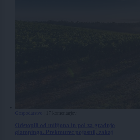
Gospodarstvo
|
17 komentarjev
Odstopili od milijona in pol za gradnjo
glampinga. Prekmurec pojasnil, zakaj