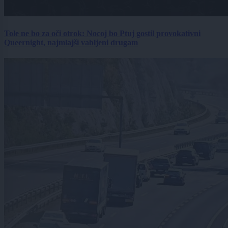
Tole ne bo za oči otrok: Nocoj bo Ptuj gostil provokativni
Queernight, najmlajši vabljeni drugam