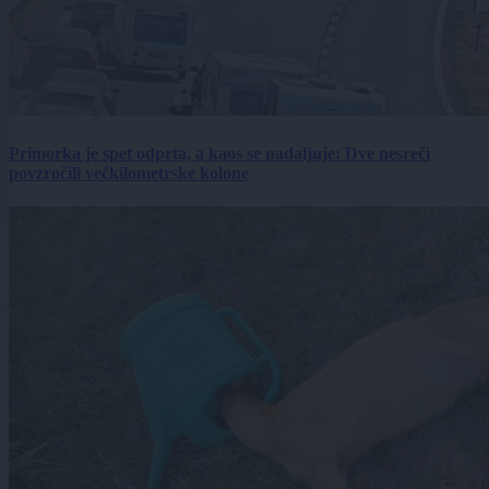
Primorka je spet odprta, a kaos se nadaljuje: Dve nesreči
povzročili večkilometrske kolone