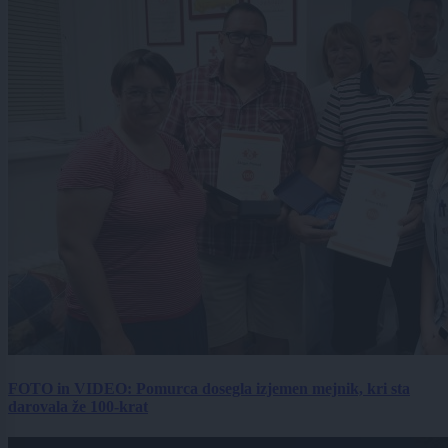
FOTO in VIDEO: Pomurca dosegla izjemen mejnik, kri sta
darovala že 100-krat