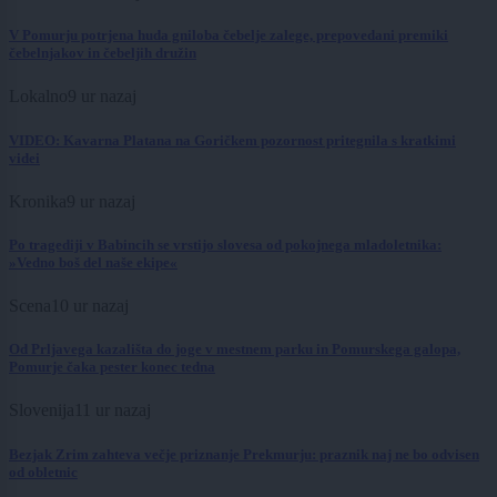
V Pomurju potrjena huda gniloba čebelje zalege, prepovedani premiki
čebelnjakov in čebeljih družin
Lokalno
9 ur nazaj
VIDEO: Kavarna Platana na Goričkem pozornost pritegnila s kratkimi
videi
Kronika
9 ur nazaj
Po tragediji v Babincih se vrstijo slovesa od pokojnega mladoletnika:
»Vedno boš del naše ekipe«
Scena
10 ur nazaj
Od Prljavega kazališta do joge v mestnem parku in Pomurskega galopa,
Pomurje čaka pester konec tedna
Slovenija
11 ur nazaj
Bezjak Zrim zahteva večje priznanje Prekmurju: praznik naj ne bo odvisen
od obletnic