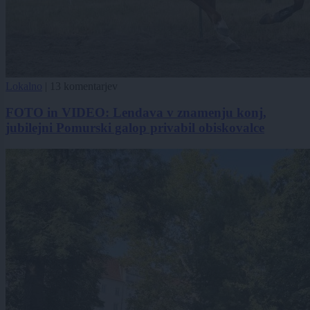
Lokalno
|
13 komentarjev
FOTO in VIDEO: Lendava v znamenju konj,
jubilejni Pomurski galop privabil obiskovalce