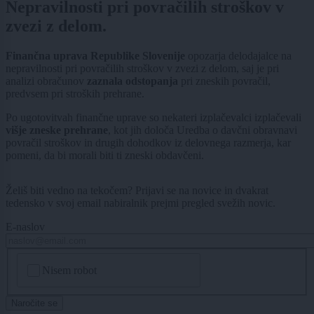
Nepravilnosti pri povračilih stroškov v
zvezi z delom.
Finan
čna uprava Republike Slovenije
opozarja delodajalce na
nepravilnosti pri povračilih stroškov v zvezi z delom, saj je pri
analizi obračunov
zaznala odstopanja
pri zneskih povračil,
predvsem pri stroških prehrane.
Po ugotovitvah finančne uprave so nekateri izplačevalci izplačevali
višje zneske prehrane
, kot jih določa Uredba o davčni obravnavi
povračil stroškov in drugih dohodkov iz delovnega razmerja, kar
pomeni, da bi morali biti ti zneski obdavčeni.
Želiš biti vedno na tekočem? Prijavi se na novice in dvakrat
tedensko v svoj email nabiralnik prejmi pregled svežih novic.
E-naslov
CAPTCHA
Nisem robot
Naročite se