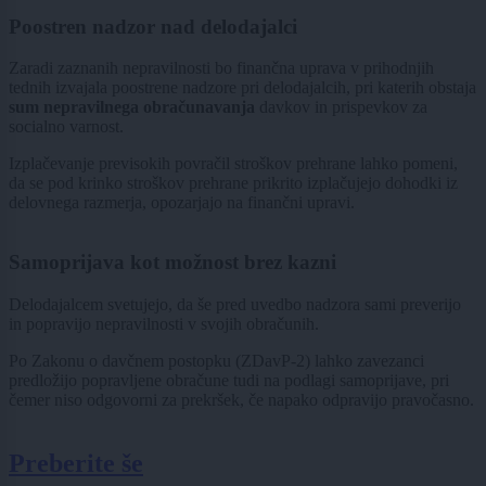
Poostren nadzor nad delodajalci
Zaradi zaznanih nepravilnosti bo finančna uprava v prihodnjih
tednih izvajala poostrene nadzore pri delodajalcih, pri katerih obstaja
sum nepravilnega obra
čunavanja
davkov in prispevkov za
socialno varnost.
Izplačevanje previsokih povračil stroškov prehrane lahko pomeni,
da se pod krinko stroškov prehrane prikrito izplačujejo dohodki iz
delovnega razmerja, opozarjajo na finančni upravi.
Samoprijava kot mo
žnost brez kazni
Delodajalcem svetujejo, da še pred uvedbo nadzora sami preverijo
in popravijo nepravilnosti v svojih obračunih.
Po Zakonu o davčnem postopku (ZDavP-2) lahko zavezanci
predložijo popravljene obračune tudi na podlagi samoprijave, pri
čemer niso odgovorni za prekršek, če napako odpravijo pravočasno.
Preberite še