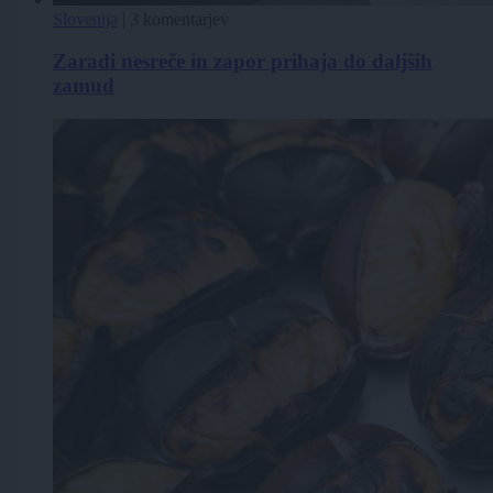
Slovenija
|
3 komentarjev
Zaradi nesreče in zapor prihaja do daljših
zamud