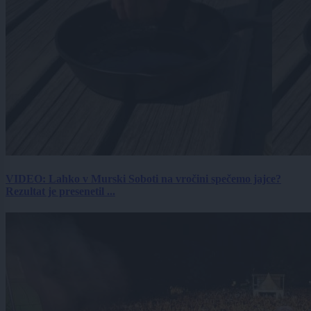
VIDEO: Lahko v Murski Soboti na vročini spečemo jajce?
Rezultat je presenetil ...