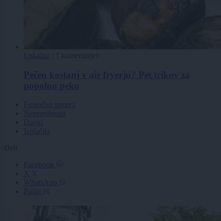
Lokalno
|
1 komentarjev
Pečen kostanj v air fryerju? Pet trikov za
popolno peko
Finančna uprava
Nepravilnosti
Davki
Izplačila
Deli
Facebook
X
WhatsApp
Pošlji