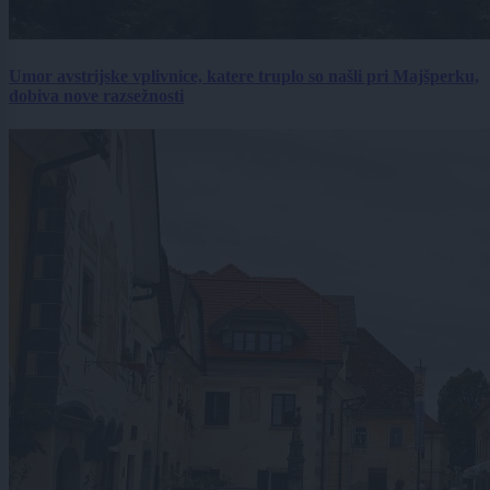
Umor avstrijske vplivnice, katere truplo so našli pri Majšperku,
dobiva nove razsežnosti