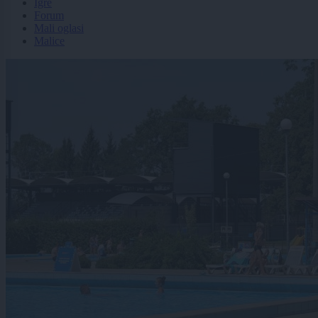
Igre
Forum
Mali oglasi
Malice