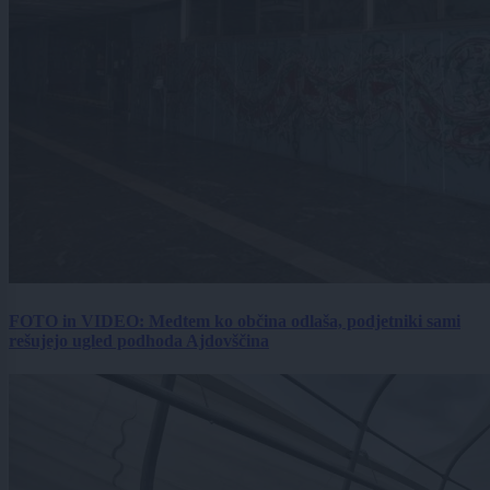
FOTO in VIDEO: Medtem ko občina odlaša, podjetniki sami
rešujejo ugled podhoda Ajdovščina