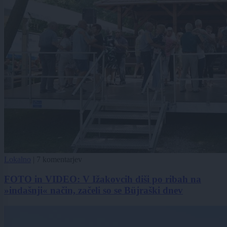
Lokalno
|
7 komentarjev
FOTO in VIDEO: V Ižakovcih diši po ribah na
»indašnji« način, začeli so se Büjraški dnev