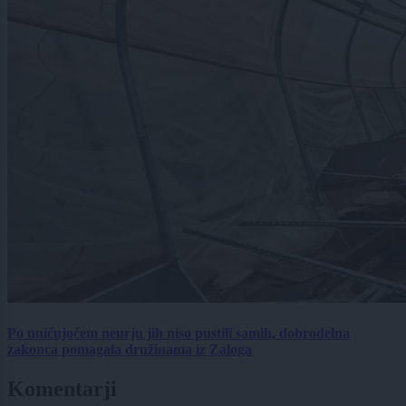
Po uničujočem neurju jih niso pustili samih, dobrodelna
zakonca pomagala družinama iz Zaloga
Komentarji