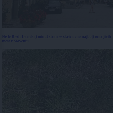
Ne le Bled: Le nekaj minut stran se skriva eno najbolj očarljivih
mest v Sloveniji