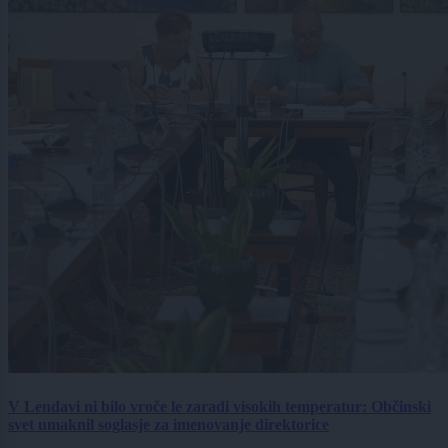
V Lendavi ni bilo vroče le zaradi visokih temperatur: Občinski
svet umaknil soglasje za imenovanje direktorice