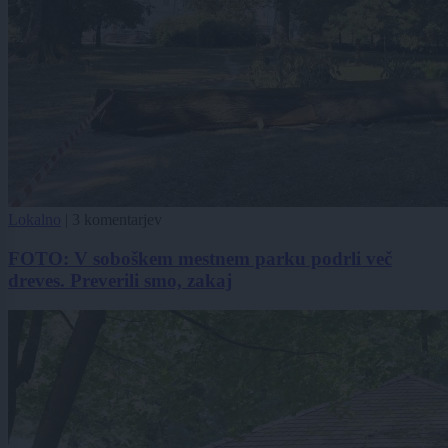
Lokalno
|
3 komentarjev
FOTO: V soboškem mestnem parku podrli več
dreves. Preverili smo, zakaj