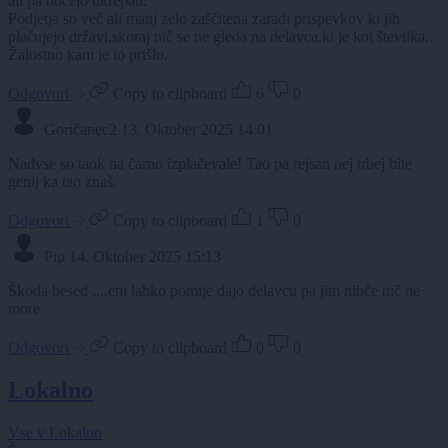
ali pa nočejo ukrepati.
Podjetja so več ali manj zelo zaščitena zaradi prispevkov ki jih
plačujejo državi,skoraj nič se ne gleda na delavca,ki je kot številka..
Žalostno kam je to prišlo.
Odgovori
Copy to clipboard
6
0
Goričanec2
13. Oktober 2025 14:01
Nadvse so taok na čarno izplačevale! Tao pa rejsan nej trbej bite
genij ka tao znaš.
Odgovori
Copy to clipboard
1
0
Pip
14. Oktober 2025 15:13
Škoda besed ....eni lahko pomije dajo delavcu pa jim nihče nič ne
more
Odgovori
Copy to clipboard
0
0
Lokalno
Vse v Lokalno