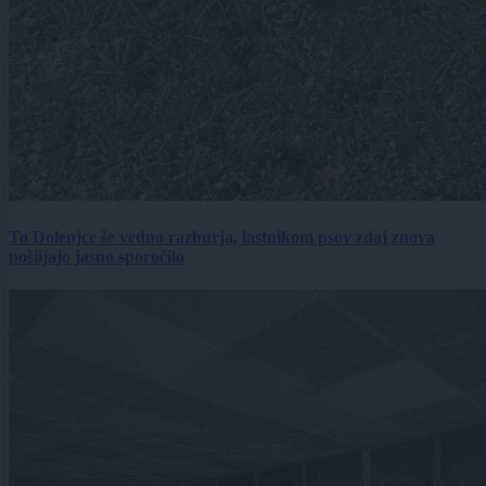
To Dolenjce še vedno razburja, lastnikom psov zdaj znova
pošiljajo jasno sporočilo