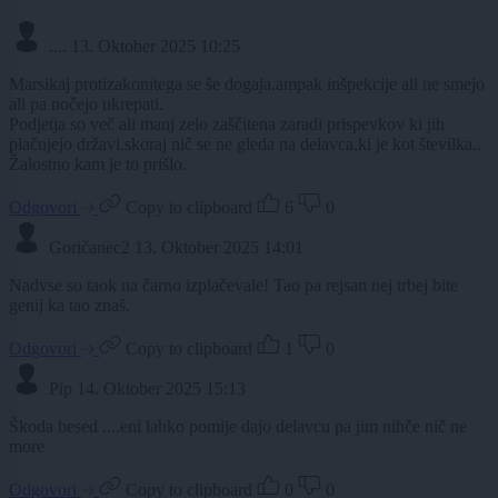
....
13. Oktober 2025 10:25
Marsikaj protizakonitega se še dogaja,ampak inšpekcije ali ne smejo
ali pa nočejo ukrepati.
Podjetja so več ali manj zelo zaščitena zaradi prispevkov ki jih
plačujejo državi,skoraj nič se ne gleda na delavca,ki je kot številka..
Žalostno kam je to prišlo.
Odgovori
Copy to clipboard
6
0
Goričanec2
13. Oktober 2025 14:01
Nadvse so taok na čarno izplačevale! Tao pa rejsan nej trbej bite
genij ka tao znaš.
Odgovori
Copy to clipboard
1
0
Pip
14. Oktober 2025 15:13
Škoda besed ....eni lahko pomije dajo delavcu pa jim nihče nič ne
more
Odgovori
Copy to clipboard
0
0