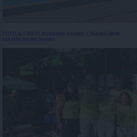
FOTO in VIDEO: Brezplačna osvežitev v Murski Soboti
privabila številne kopalce