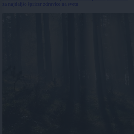
za najdaljšo špricer zdravico na svetu