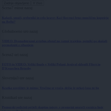
Zadnje objavljeno
V živo
Scena
7 minut nazaj
Kokoši, smuči, srebrniki in celo krave: Kaj Slovenci letos množično kupujejo
na Bolhi?
Globalno
eno uro nazaj
VIDEO: Dvonadstropni avtobus obstal na rampi trajekta, potniki ga skušali
premakniti z zibanjem
Scena
2 uri nazaj
FOTO in VIDEO: Veliki finale v Veliki Polani, festival sklenili Flirrt in
D'Kwaschen Retashy
Slovenija
3 ure nazaj
Kratka osvežitev je mimo: Vročina se vrača, dežja še nekaj časa ne bo
Kronika
4 ure nazaj
Pomurski policisti prijeli skupino tujcev, v prometni nesreči voznica huje