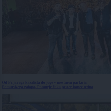
Od Prljavega kazališta do joge v mestnem parku in
Pomurskega galopa, Pomurje čaka pester konec tedna