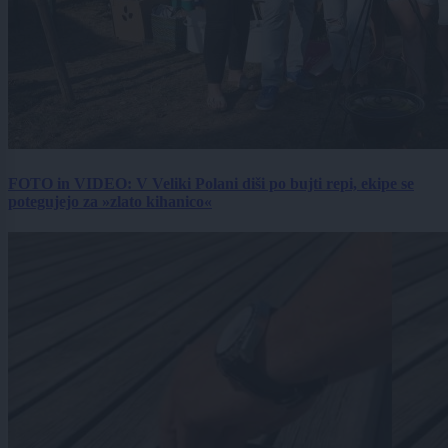
FOTO in VIDEO: V Veliki Polani diši po bujti repi, ekipe se
potegujejo za »zlato kihanico«