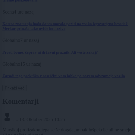
telesno poškodovana
Scena
4 ure nazaj
Katera znamenja bodo danes morala paziti na vsako izgovorjeno besedo?
Merkur prinaša tako uvide kot izzive
Globalno
7 ur nazaj
Prosti bomo, čeprav ni državni praznik: Ali veste zakaj?
Globalno
15 ur nazaj
Zaradi tega prekrška v soseščini vam lahko po novem odvzamejo vozilo
Prikaži več
Komentarji
....
13. Oktober 2025 10:25
Marsikaj protizakonitega se še dogaja,ampak inšpekcije ali ne smejo