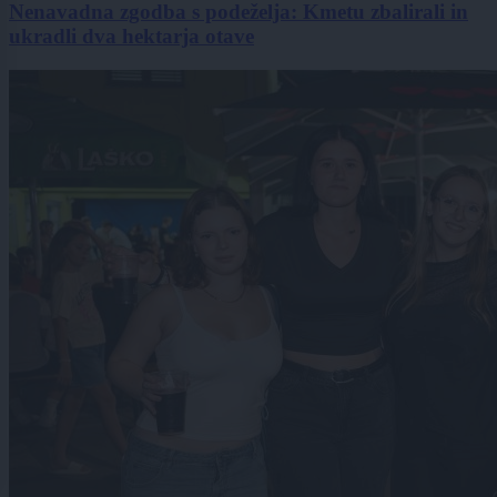
Nenavadna zgodba s podeželja: Kmetu zbalirali in
ukradli dva hektarja otave