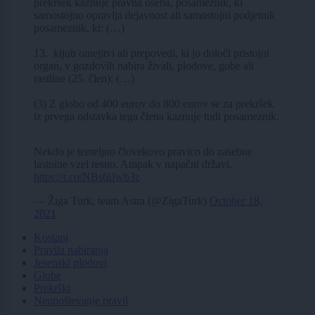
prekršek kaznuje pravna oseba, posameznik, ki
samostojno opravlja dejavnost ali samostojni podjetnik
posameznik, ki: (…)
13. kljub omejitvi ali prepovedi, ki jo določi pristojni
organ, v gozdovih nabira živali, plodove, gobe ali
rastline (25. člen); (…)
(3) Z globo od 400 eurov do 800 eurov se za prekršek
iz prvega odstavka tega člena kaznuje tudi posameznik.
Nekdo je temeljno človekovo pravico do zasebne
lastnine vzel resno. Ampak v napačni državi.
https://t.co/NBs6iJwb3z
— Žiga Turk, team Astra (@ZigaTurk)
October 18,
2021
Kostanj
Pravila nabiranja
Jesenski plodovi
Globe
Prekrški
Neupoštevanje pravil