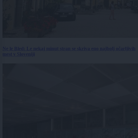
Ne le Bled: Le nekaj minut stran se skriva eno najbolj očarljivih
mest v Sloveniji