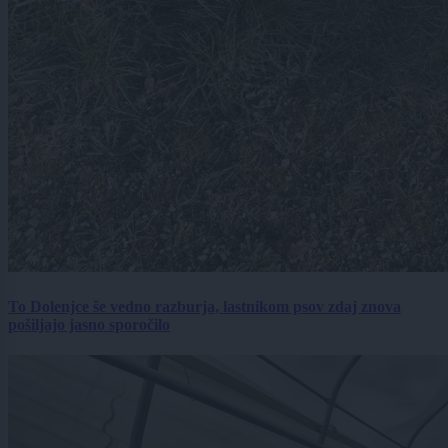
To Dolenjce še vedno razburja, lastnikom psov zdaj znova
pošiljajo jasno sporočilo