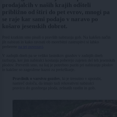
prodajalcih v naših krajih odšteli
približno od štiri do pet evrov, mnogi pa
se raje kar sami podajo v naravo po
košaro jesenskih dobrot.
Pred kratkim smo pisali o pravilih nabiranja gob. Na kakšen način
jih nabirati in kako ravnati ob morebitni zastrupitvi si lahko
preberete
na tej povezavi
.
V zadnjih dneh pa se veliko lastnikov gozdov v zadnjih dneh
razburja, ker jim nabiralci kostanja poberejo zajeten del teh jesenskih
plodov. Preverili smo, na kaj je potrebno paziti pri nabiranju plodov
in kakšne so zagrožene kazni za prekrškarje.
Pravilnik o varstvu gozdov
, ki je trenutno v uporabi,
namreč določa, da imajo tudi rekreativni nabiralci
pravico do gozdnega ploda, zelnatih rastlin in gob.