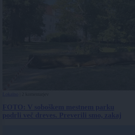
Lokalno
|
2 komentarjev
FOTO: V soboškem mestnem parku
podrli več dreves. Preverili smo, zakaj