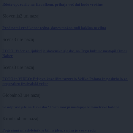
Rdeče opozorilo na Hrvaškem, prihaja več dni hude vročine
Slovenija
2 uri nazaj
Pred nami vroč konec tedna, danes možna tudi kakšna nevihta
Scena
3 ure nazaj
FOTO: Večer za ljubitelje slovenske glasbe, na Trgu kulture nastopil Omar
Naber
Scena
3 ure nazaj
FOTO in VIDEO: Prljavo kazalište razgrelo Veliko Polano in poskrbelo za
nepozaben festivalski večer
Globalno
3 ure nazaj
Se odpravljate na Hrvaško? Proti morju nastajajo kilometrske kolone
Kronika
4 ure nazaj
Pogrešani mladoletnik je bil najden, z njim je vse v redu