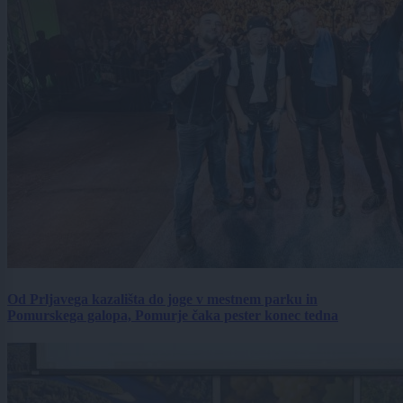
Od Prljavega kazališta do joge v mestnem parku in
Pomurskega galopa, Pomurje čaka pester konec tedna