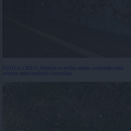
FOTO in VIDEO: Medtem ko občina odlaša, podjetniki sami
rešujejo ugled podhoda Ajdovščina