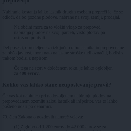
prepovedjo
Nabiranje kostanja lahko lastnik drugim osebam prepreči le, če se
odloči, da bo gozdne plodove, nabrane na svoji zemlji, prodajal.
Na občini mora za to vložiti vlogo za prepoved
nabiranja plodov na svoji parceli, vrsto plodov pa
ustrezno popisati.
Del posesti, opredeljene za izključno rabo lastnika in prepovedane
za občo javnost, mora nato na lastne stroške tudi označiti, bodisi s
trakom bodisi z napisom.
Če tega ne stori v določenem roku, je lahko oglobljen
za
400 evrov
.
Koliko vas lahko stane neupoštevanje pravil?
Če vas kot nabiralca pri nedovoljenem nabiranju plodov na
prepovedanem ozemlju zaloti lastnik ali inšpektor, vas to lahko
pošteno udari po denarnici.
79. člen Zakona o gozdovih namreč veleva:
(1) Z globo od 1.200 eurov do 42.000 eurov se za