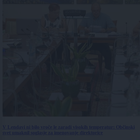
V Lendavi ni bilo vroče le zaradi visokih temperatur: Občinski
svet umaknil soglasje za imenovanje direktorice