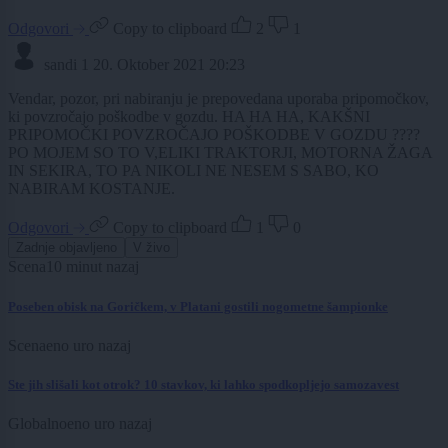
Odgovori
Copy to clipboard
2
1
sandi 1
20. Oktober 2021 20:23
Vendar, pozor, pri nabiranju je prepovedana uporaba pripomočkov,
ki povzročajo poškodbe v gozdu. HA HA HA, KAKŠNI
PRIPOMOČKI POVZROČAJO POŠKODBE V GOZDU ????
PO MOJEM SO TO V,ELIKI TRAKTORJI, MOTORNA ŽAGA
IN SEKIRA, TO PA NIKOLI NE NESEM S SABO, KO
NABIRAM KOSTANJE.
Odgovori
Copy to clipboard
1
0
Zadnje objavljeno
V živo
Scena
10 minut nazaj
Poseben obisk na Goričkem, v Platani gostili nogometne šampionke
Scena
eno uro nazaj
Ste jih slišali kot otrok? 10 stavkov, ki lahko spodkopljejo samozavest
Globalno
eno uro nazaj