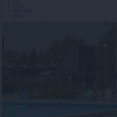
Igre
Forum
Mali oglasi
Malice