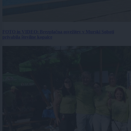
FOTO in VIDEO: Brezplačna osvežitev v Murski Soboti
privabila številne kopalce