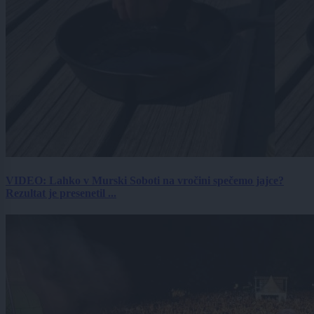
VIDEO: Lahko v Murski Soboti na vročini spečemo jajce?
Rezultat je presenetil ...