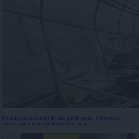
Po uničujočem neurju jih niso pustili samih, dobrodelna
zakonca pomagala družinama iz Zaloga