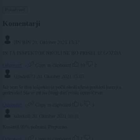
Prikaži več
Komentarji
JIN BIN
20. Oktober 2021 13:37
IN TA INSPEKTOR NKOLI NE BO PRISEL IZ GOZDA
Odgovori
Copy to clipboard
10
2
Gjlsdet673
20. Oktober 2021 15:05
Jaz sem še dva inšpektorja počil okoli ušesa prokleti luzerji s
pederušo! Sta se mi na drugi dan prišla opravičevat.
Odgovori
Copy to clipboard
6
3
kdorkoli
20. Oktober 2021 16:31
Kostanji 90% pobrani. Prepozno.
Odgovori
Copy to clipboard
2
1