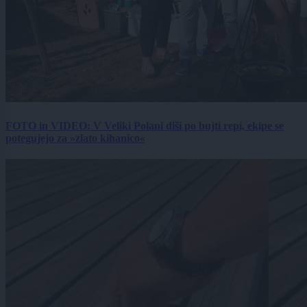
FOTO in VIDEO: V Veliki Polani diši po bujti repi, ekipe se
potegujejo za »zlato kihanico«