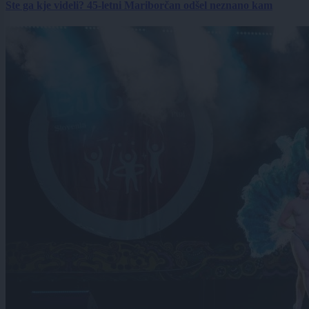
Ste ga kje videli? 45-letni Mariborčan odšel neznano kam