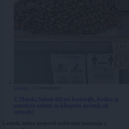
Lokalno
|
12 komentarjev
V Murski Soboti diši po kostanjih. Koliko je
potrebno odšteti za kilogram pečenih ali
surovih?
Lastnik lahko prepreči nabiranje kostanja s