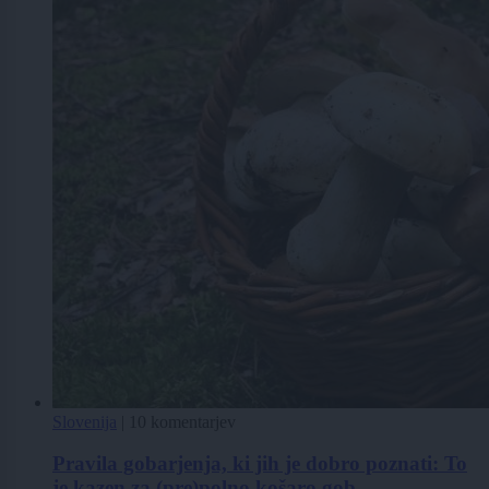
Slovenija
|
10 komentarjev
Pravila gobarjenja, ki jih je dobro poznati: To
je kazen za (pre)polno košaro gob