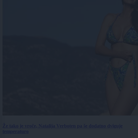
Že tako je vroče, Natalija Verboten pa še dodatno dviguje
temperaturo