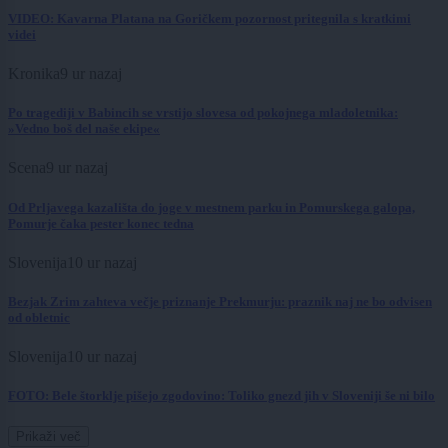
VIDEO: Kavarna Platana na Goričkem pozornost pritegnila s kratkimi
videi
Kronika
9 ur nazaj
Po tragediji v Babincih se vrstijo slovesa od pokojnega mladoletnika:
»Vedno boš del naše ekipe«
Scena
9 ur nazaj
Od Prljavega kazališta do joge v mestnem parku in Pomurskega galopa,
Pomurje čaka pester konec tedna
Slovenija
10 ur nazaj
Bezjak Zrim zahteva večje priznanje Prekmurju: praznik naj ne bo odvisen
od obletnic
Slovenija
10 ur nazaj
FOTO: Bele štorklje pišejo zgodovino: Toliko gnezd jih v Sloveniji še ni bilo
Prikaži več