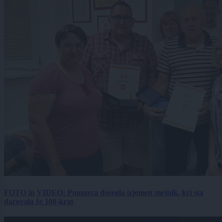
FOTO in VIDEO: Pomurca dosegla izjemen mejnik, kri sta
darovala že 100-krat