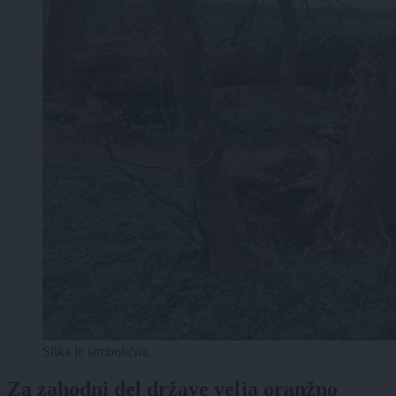
Slika je simbolična.
Za zahodni del države velja oranžno