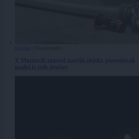
Kronika
|
0 komentarjev
V Moravcih zagorel starejši objekt, posredovali
gasilci iz treh društev