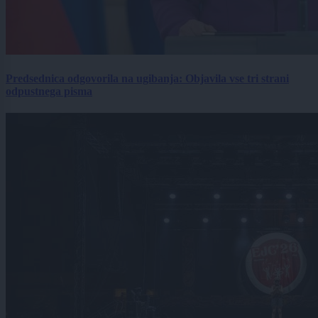
Predsednica odgovorila na ugibanja: Objavila vse tri strani
odpustnega pisma