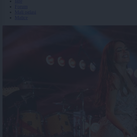
Igre
Forum
Mali oglasi
Malice