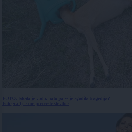
FOTO: Iskala je vodo, nato pa se je zgodila tragedija?
Fotografije srne pretresle številne