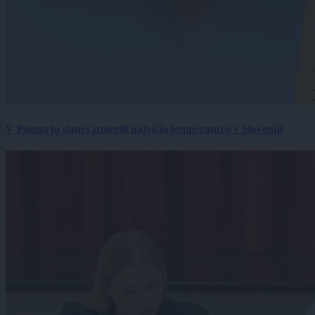
V Pomurju danes izmerili najvišjo temperaturo v Sloveniji