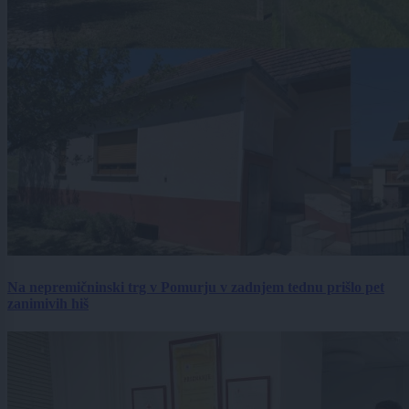
Na nepremičninski trg v Pomurju v zadnjem tednu prišlo pet
zanimivih hiš