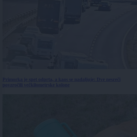
Primorka je spet odprta, a kaos se nadaljuje: Dve nesreči
povzročili večkilometrske kolone