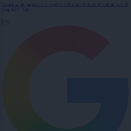
Vročina ne popušča: V središču Murske Sobote še vedno kar 30
stopinj Celzija