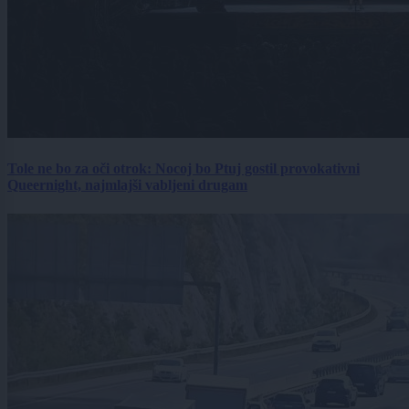
Tole ne bo za oči otrok: Nocoj bo Ptuj gostil provokativni
Queernight, najmlajši vabljeni drugam