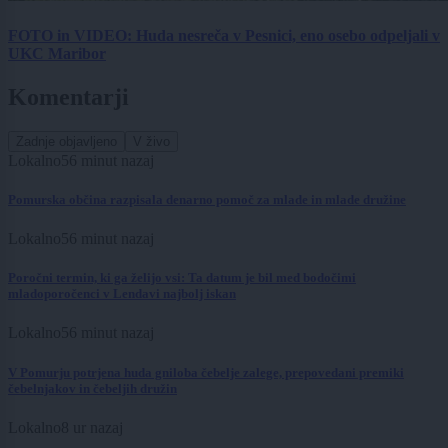
FOTO in VIDEO: Huda nesreča v Pesnici, eno osebo odpeljali v
UKC Maribor
Komentarji
Zadnje objavljeno
V živo
Lokalno
56 minut nazaj
Pomurska občina razpisala denarno pomoč za mlade in mlade družine
Lokalno
56 minut nazaj
Poročni termin, ki ga želijo vsi: Ta datum je bil med bodočimi
mladoporočenci v Lendavi najbolj iskan
Lokalno
56 minut nazaj
V Pomurju potrjena huda gniloba čebelje zalege, prepovedani premiki
čebelnjakov in čebeljih družin
Lokalno
8 ur nazaj