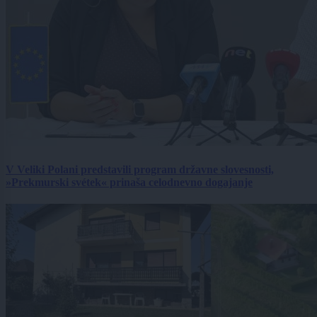
V Veliki Polani predstavili program državne slovesnosti,
»Prekmurski svétek« prinaša celodnevno dogajanje