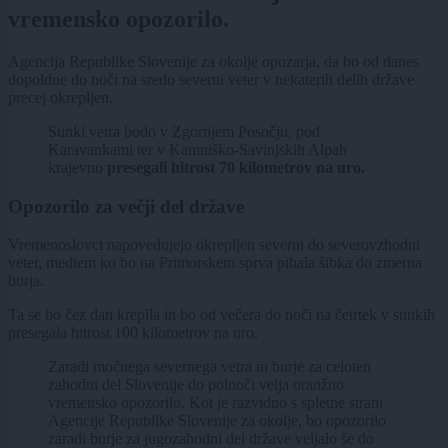
vremensko opozorilo.
Agencija Republike Slovenije za okolje opozarja, da bo od danes
dopoldne do noči na sredo severni veter v nekaterih delih države
precej okrepljen.
Sunki vetra bodo v Zgornjem Posočju, pod
Karavankami ter v Kamniško-Savinjskih Alpah
krajevno
presegali hitrost 70 kilometrov na uro.
Opozorilo za večji del države
Vremenoslovci napovedujejo okrepljen severni do severovzhodni
veter, medtem ko bo na Primorskem sprva pihala šibka do zmerna
burja.
Ta se bo čez dan krepila in bo od večera do noči na četrtek v sunkih
presegala hitrost 100 kilometrov na uro.
Zaradi močnega severnega vetra in burje za celoten
zahodni del Slovenije do polnoči velja oranžno
vremensko opozorilo. Kot je razvidno s spletne strani
Agencije Republike Slovenije za okolje, bo opozorilo
zaradi burje za jugozahodni del države veljalo še do