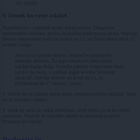
Vir: ARSO
V četrtek bo veter oslabel
Popoldne bo v zahodnih krajih dokaj sončno. Drugod bo
spremenljivo oblačno, možna bo kakšna kratkotrajna ploha. Najvišje
dnevne temperature bodo od sedem do 12, na Primorskem okoli 15
stopinj Celzija.
Jutri bo na zahodu sončno, drugod bo zmerno do
pretežno oblačno. Na jugovzhodu bo lahko padla
kakšna kaplja dežja. Najnižje jutranje temperature bodo
od dve do osem, v zatišnih legah severne Slovenije
okoli nič, najvišje dnevne od devet do 13, na
Primorskem do 17 stopinj Celzija.
V četrtek bo na zahodu delno jasno, drugod pretežno oblačno. Veter
bo že nekoliko oslabel.
V petek bo sprva še nekaj oblačnosti, sredi dneva pa se bo delno
razjasnilo. Veter bo še nekoliko oslabel in ponekod ponehal.
Postopno bo topleje.
Preberite še