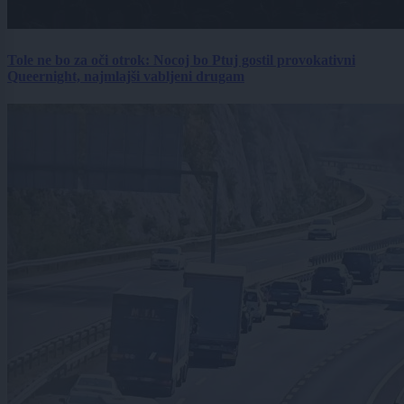
Tole ne bo za oči otrok: Nocoj bo Ptuj gostil provokativni
Queernight, najmlajši vabljeni drugam