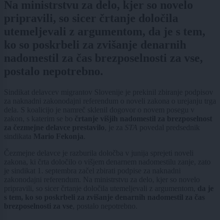
Na ministrstvu za delo, kjer so novelo
pripravili, so sicer črtanje določila
utemeljevali z argumentom, da je s tem,
ko so poskrbeli za zvišanje denarnih
nadomestil za čas brezposelnosti za vse,
postalo nepotrebno.
Sindikat delavcev migrantov Slovenije je prekinil zbiranje podpisov
za naknadni zakonodajni referendum o noveli zakona o urejanju trga
dela. S koalicijo je namreč sklenil dogovor o novem posegu v
zakon, s katerim se bo
črtanje višjih nadomestil za brezposelnost
za čezmejne delavce prestavilo
, je za
STA
povedal predsednik
sindikata
Mario Fekonja
.
Čezmejne delavce je razburila določba v junija sprejeti noveli
zakona, ki črta določilo o višjem denarnem nadomestilu zanje, zato
je sindikat 1. septembra začel zbirati podpise za naknadni
zakonodajni referendum. Na ministrstvu za delo, kjer so novelo
pripravili, so sicer črtanje določila utemeljevali z argumentom,
da je
s tem, ko so poskrbeli za zvišanje denarnih nadomestil za čas
brezposelnosti za vse
, postalo nepotrebno.