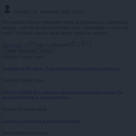
Gost 065
16. September 2025 10:54
Tej sindikat delavcev migrantov dobi od članarine kar zajeten kup
denarja...s ten ka je eno pomembno stvar v pogajanjih z vlado nej
rejšo!? Občutek man ka nikak dobro obrača ta sredstva...
Odgovori
Copy to clipboard
1
1
Zadnje objavljeno
V živo
Kronika
5 minut nazaj
Tragedija na Hrvaškem: V morju našli mrtvega 24-letnega Slovenca
Turizem
5 minut nazaj
FOTO in VIDEO: Kaj se dogaja v najstarejšem slovenskem mestu? Ta
prizor nad mestom je povsem resničen
Kronika
36 minut nazaj
Žalostna vest: Poslovil se je dolgoletni župnik
Slovenija
49 minut nazaj