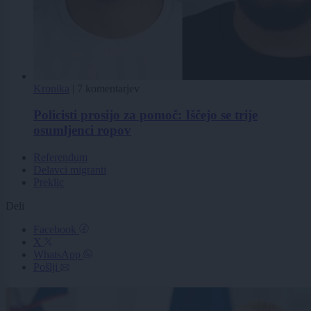
Kronika
|
7 komentarjev
Policisti prosijo za pomoč: Iščejo se trije
osumljenci ropov
Referendum
Delavci migranti
Preklic
Deli
Facebook
X
WhatsApp
Pošlji