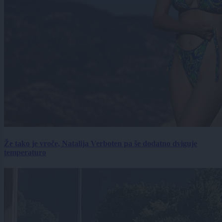
Že tako je vroče, Natalija Verboten pa še dodatno dviguje
temperaturo