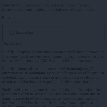
Želiš biti vedno na tekočem? Prijavi se na novice in dvakrat
tedensko v svoj email nabiralnik prejmi pregled svežih novic.
E-naslov
CAPTCHA
Nisem robot
Naročite se
Najnižje in najvišje nadomestilo se bosta namreč skladno z novelo s
1. januarjem 2026 usklajevala z minimalno plačo, potem ko sta bila
od leta 2013 fiksirana pri 530,19 oziroma 892,50 evra bruto.
Najnižje nadomestilo se bo po novem zvišalo
na najmanj 70
odstotkov bruto minimalne plače
, najvišje pa se bo začelo pri 130
odstotkih bruto minimalne plače in nato postopoma padalo do 80
odstotkov, kolikor bo znašalo po 12 mesecih brezposelnosti.
Sindikat delavcev migrantov je opozarjal, da bodo čezmejni delavci
po novem sistemu na slabšem. Maksimalna višina nadomestila za
primer brezposelnosti je bila namreč zanje po prejšnjem zakonu
določena pri 1785 evrih bruto, če bi bila izračunana glede na
današnjo minimalno plačo, pa bi bila pri nekaj več kot 1660 evrih