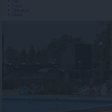
Igre
Forum
Mali oglasi
Malice