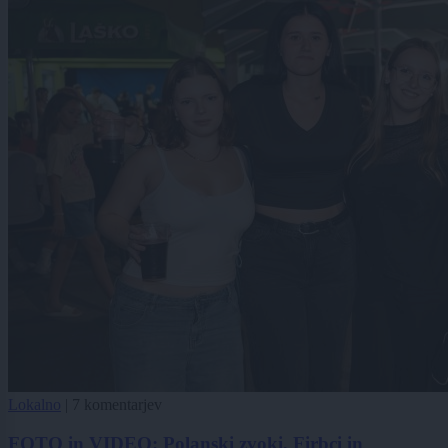
Lokalno
|
7 komentarjev
FOTO in VIDEO: Polanski zvoki, Firbci in