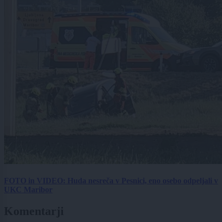
FOTO in VIDEO: Huda nesreča v Pesnici, eno osebo odpeljali v
UKC Maribor
Komentarji