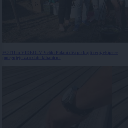
FOTO in VIDEO: V Veliki Polani diši po bujti repi, ekipe se
potegujejo za »zlato kihanico«