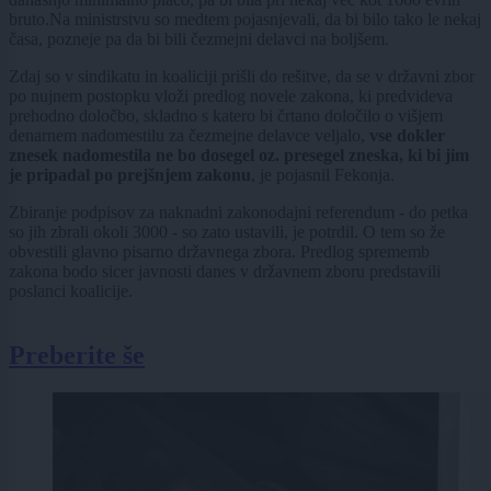
bruto.Na ministrstvu so medtem pojasnjevali, da bi bilo tako le nekaj
časa, pozneje pa da bi bili čezmejni delavci na boljšem.
Zdaj so v sindikatu in koaliciji prišli do rešitve, da se v državni zbor
po nujnem postopku vloži predlog novele zakona, ki predvideva
prehodno določbo, skladno s katero bi črtano določilo o višjem
denarnem nadomestilu za čezmejne delavce veljalo,
vse dokler
znesek nadomestila ne bo dosegel oz. presegel zneska, ki bi jim
je pripadal po prejšnjem zakonu
, je pojasnil Fekonja.
Zbiranje podpisov za naknadni zakonodajni referendum - do petka
so jih zbrali okoli 3000 - so zato ustavili, je potrdil. O tem so že
obvestili glavno pisarno državnega zbora. Predlog sprememb
zakona bodo sicer javnosti danes v državnem zboru predstavili
poslanci koalicije.
Preberite še