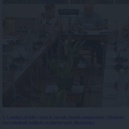
V Lendavi ni bilo vroče le zaradi visokih temperatur: Občinski
svet umaknil soglasje za imenovanje direktorice