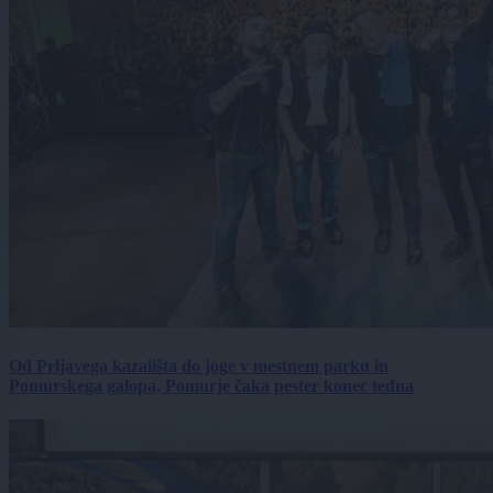
Od Prljavega kazališta do joge v mestnem parku in
Pomurskega galopa, Pomurje čaka pester konec tedna