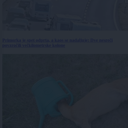
Primorka je spet odprta, a kaos se nadaljuje: Dve nesreči
povzročili večkilometrske kolone