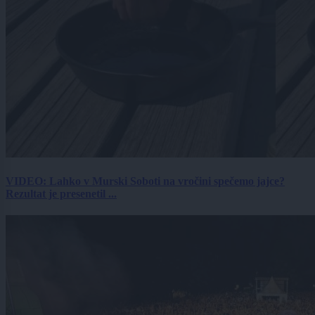
VIDEO: Lahko v Murski Soboti na vročini spečemo jajce?
Rezultat je presenetil ...