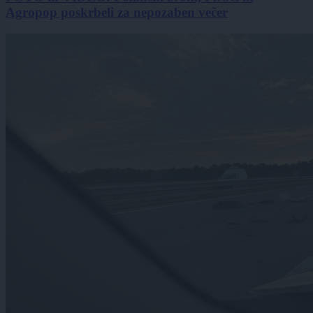
Agropop poskrbeli za nepozaben večer