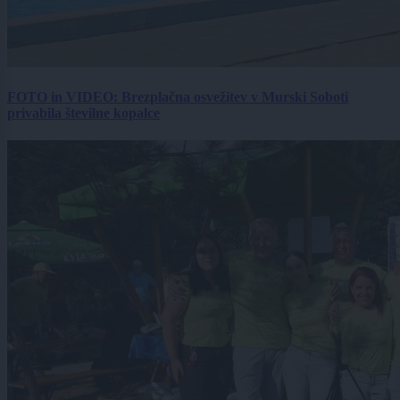
FOTO in VIDEO: Brezplačna osvežitev v Murski Soboti
privabila številne kopalce