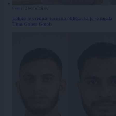
Scena
|
2 komentarjev
Toliko je vredna poročna obleka, ki jo je nosila
Tina Gaber Golob