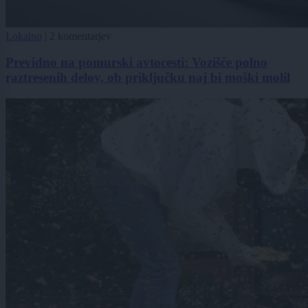
Lokalno
|
2 komentarjev
Previdno na pomurski avtocesti: Vozišče polno
raztresenih delov, ob priključku naj bi moški molil