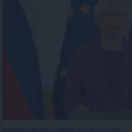
Predsednica odgovorila na ugibanja: Objavila vse tri strani