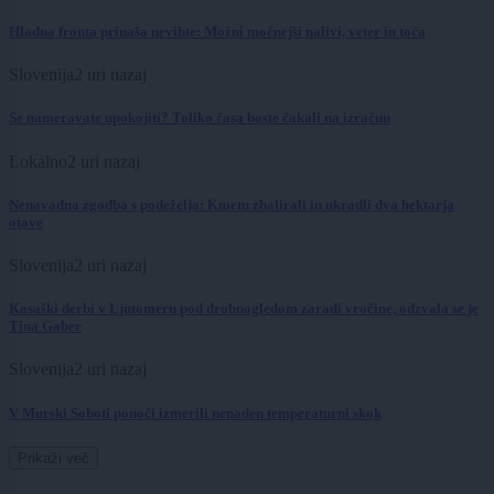
Hladna fronta prinaša nevihte: Možni močnejši nalivi, veter in toča
Slovenija
2 uri nazaj
Se nameravate upokojiti? Toliko časa boste čakali na izračun
Lokalno
2 uri nazaj
Nenavadna zgodba s podeželja: Kmetu zbalirali in ukradli dva hektarja
otave
Slovenija
2 uri nazaj
Kasaški derbi v Ljutomeru pod drobnogledom zaradi vročine, odzvala se je
Tina Gaber
Slovenija
2 uri nazaj
V Murski Soboti ponoči izmerili nenaden temperaturni skok
Prikaži več