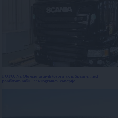
FOTO: Na Obrežju ustavili tovornjak iz Španije, med
pohištvom našli 177 kilogramov konoplje