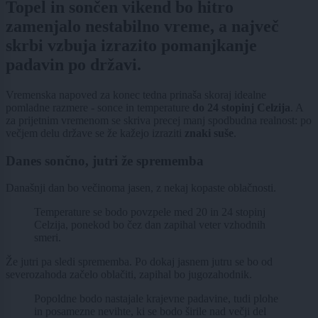
Topel in sončen vikend bo hitro
zamenjalo nestabilno vreme, a največ
skrbi vzbuja izrazito pomanjkanje
padavin po državi.
Vremenska napoved za konec tedna prinaša skoraj idealne
pomladne razmere - sonce in temperature
do 24 stopinj Celzija
. A
za prijetnim vremenom se skriva precej manj spodbudna realnost: po
večjem delu države se že kažejo izraziti
znaki suše
.
Danes sončno, jutri že sprememba
Današnji dan bo večinoma jasen, z nekaj kopaste oblačnosti.
Temperature se bodo povzpele med 20 in 24 stopinj
Celzija, ponekod bo čez dan zapihal veter vzhodnih
smeri.
Že jutri pa sledi sprememba. Po dokaj jasnem jutru se bo od
severozahoda začelo oblačiti, zapihal bo jugozahodnik.
Popoldne bodo nastajale krajevne padavine, tudi plohe
in posamezne nevihte, ki se bodo širile nad večji del