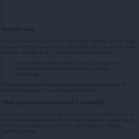
Izrazita suša
Ključni poudarek napovedi ni le sprememba vremena, temveč stanje
v naravi. Od sredine marca je v večjem delu države padlo zelo malo
padavin - marsikje le do 17 odstotkov običajne količine.
»Na nekaterih merilnih mestih je v več kot mesecu dni
padlo komaj nekaj milimetrov dežja,« opozarjajo
meteorologi.
Na letališču Jožeta Pučnika Ljubljana so denimo zabeležili le 8
milimetrov padavin, v Lescah zgolj 4 milimetre.
Med najslabšimi razmerami v desetletjih
Zaradi skromnih padavin in hkrati nadpovprečnega izhlapevanja so
v severozahodnem delu države in v okolici Ljubljane zaznali enega
največjih primanjkljajev površinske vodne bilance v obdobju
zadnjih desetletij.