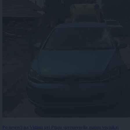
Po nesreči na Vidmu pri Ptuju spregovorila mama voznika: