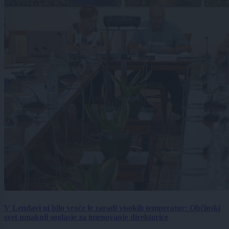
V Lendavi ni bilo vroče le zaradi visokih temperatur: Občinski
svet umaknil soglasje za imenovanje direktorice