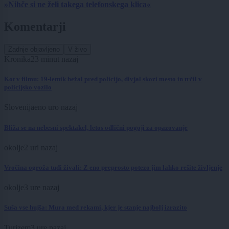
»Nihče si ne želi takega telefonskega klica«
Komentarji
Zadnje objavljeno
V živo
Kronika
23 minut nazaj
Kot v filmu: 19-letnik bežal pred policijo, divjal skozi mesto in trčil v
policijsko vozilo
Slovenija
eno uro nazaj
Bliža se na nebesni spektakel, letos odlični pogoji za opazovanje
okolje
2 uri nazaj
Vročina ogroža tudi živali: Z eno preprosto potezo jim lahko rešite življenje
okolje
3 ure nazaj
Suša vse hujša: Mura med rekami, kjer je stanje najbolj izrazito
Turizem
3 ure nazaj