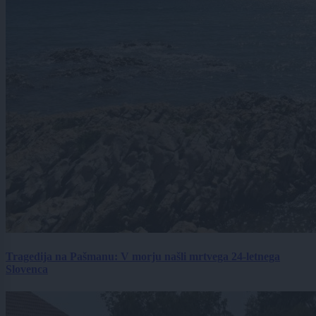
Tragedija na Pašmanu: V morju našli mrtvega 24-letnega
Slovenca