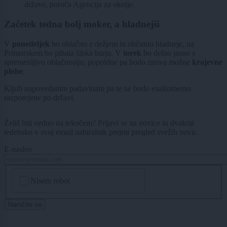
države, poroča Agencija za okolje.
Začetek tedna bolj moker, a hladnejši
V
ponedeljek
bo oblačno z dežjem in občutno hladneje, na
Primorskem bo pihala šibka burja. V
torek
bo delno jasno s
spremenljivo oblačnostjo, popoldne pa bodo znova možne
krajevne
plohe
.
Kljub napovedanim padavinam pa te ne bodo enakomerno
razporejene po državi.
Želiš biti vedno na tekočem? Prijavi se na novice in dvakrat
tedensko v svoj email nabiralnik prejmi pregled svežih novic.
E-naslov
CAPTCHA
Nisem robot
Naročite se