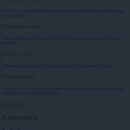
212 občin, 212 najvišjih točk: Slovenca sta se lotila podviga, kakršnega pri
nas še ni bilo
Slovenija
4 ure nazaj
Koline dobile mesto v registru: Več kot le priprava mesa, so del slovenske
dediščine
Scena
4 ure nazaj
Anamaria Goltes naj bi od Dončića zahtevala 40 milijonov dolarjev
Kronika
5 ur nazaj
Kaos na hrvaški avtocesti: Po trčenju tovornih vozil večkilometrski zastoji,
poškodovanega odpeljal helikopter
Prikaži več
Komentarji