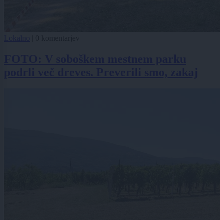
Lokalno
|
0 komentarjev
FOTO: V soboškem mestnem parku
podrli več dreves. Preverili smo, zakaj