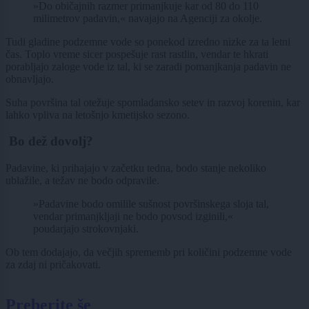
»Do običajnih razmer primanjkuje kar od 80 do 110
milimetrov padavin,« navajajo na Agenciji za okolje.
Tudi gladine podzemne vode so ponekod izredno nizke za ta letni
čas. Toplo vreme sicer pospešuje rast rastlin, vendar te hkrati
porabljajo zaloge vode iz tal, ki se zaradi pomanjkanja padavin ne
obnavljajo.
Suha površina tal otežuje spomladansko setev in razvoj korenin, kar
lahko vpliva na letošnjo kmetijsko sezono.
Bo dež dovolj?
Padavine, ki prihajajo v začetku tedna, bodo stanje nekoliko
ublažile, a težav ne bodo odpravile.
»Padavine bodo omilile sušnost površinskega sloja tal,
vendar primanjkljaji ne bodo povsod izginili,«
poudarjajo strokovnjaki.
Ob tem dodajajo, da večjih sprememb pri količini podzemne vode
za zdaj ni pričakovati.
Preberite še