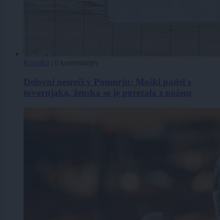
Kronika
|
0 komentarjev
Delovni nesreči v Pomurju: Moški padel s
tovornjaka, ženska se je porezala z nožem