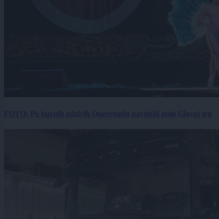
FOTO: Po burnih odzivih Queernight navdušil poln Glavni trg