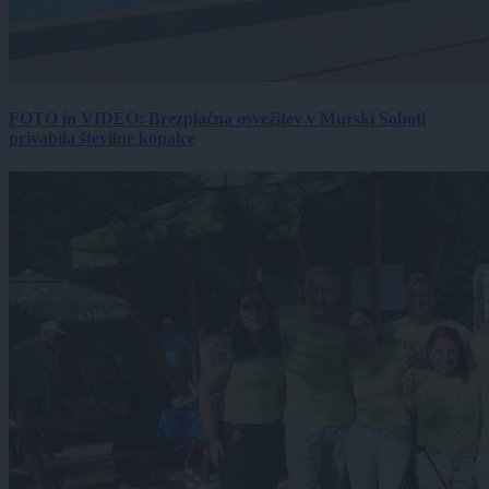
FOTO in VIDEO: Brezplačna osvežitev v Murski Soboti
privabila številne kopalce