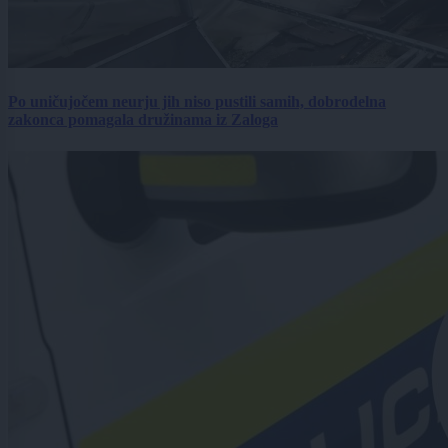
Po uničujočem neurju jih niso pustili samih, dobrodelna
zakonca pomagala družinama iz Zaloga