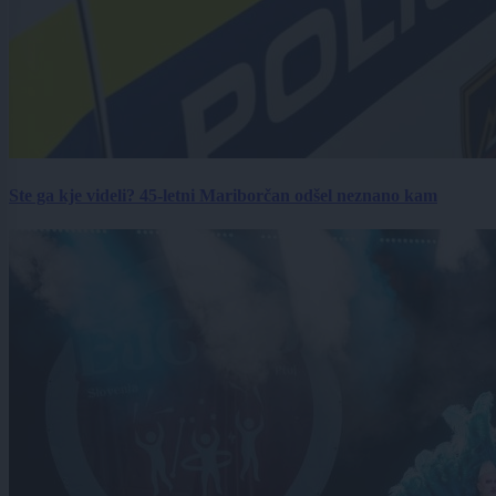
Ste ga kje videli? 45-letni Mariborčan odšel neznano kam