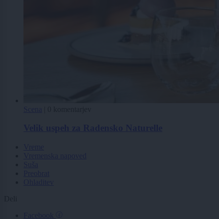
Scena
|
0 komentarjev
Velik uspeh za Radensko Naturelle
Vreme
Vremenska napoved
Suša
Preobrat
Ohladitev
Deli
Facebook