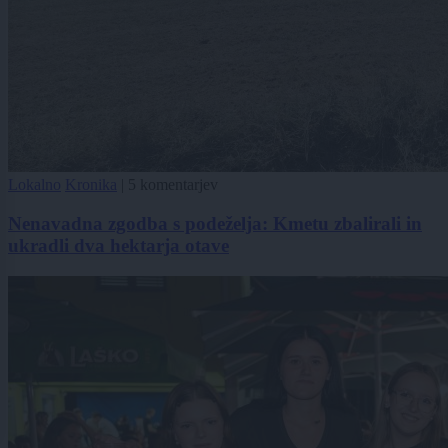
Lokalno
Kronika
|
5 komentarjev
Nenavadna zgodba s podeželja: Kmetu zbalirali in
ukradli dva hektarja otave