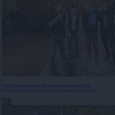
Od Prljavega kazališta do joge v mestnem parku in
Pomurskega galopa, Pomurje čaka pester konec tedna