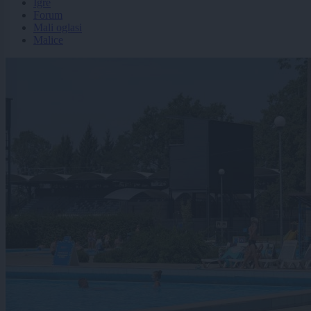
Igre
Forum
Mali oglasi
Malice