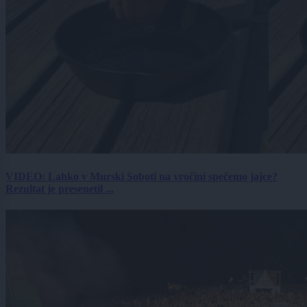
VIDEO: Lahko v Murski Soboti na vročini spečemo jajce?
Rezultat je presenetil ...