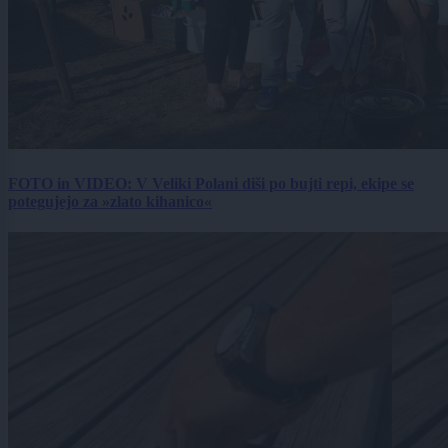
FOTO in VIDEO: V Veliki Polani diši po bujti repi, ekipe se
potegujejo za »zlato kihanico«