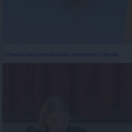
V Pomurju danes izmerili najvišjo temperaturo v Sloveniji