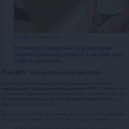
Globalno
|
9 komentarjev
Strokovnjaki opozarjajo na katastrofalne
posledice opuščanja cepljenja: Laži glede cepiv
vodijo k smrti otrok
Proti HPV se bodo lahko cepili tudi fantje
Ena izmed glavnih novosti letošnjega programa je
razširitev
cepljenja proti humanim papilomavirusom
(HPV). Doslej je bilo
brezplačno cepljenje proti HPV omogočeno le deklicam, vendar se z
letošnjim letom
program širi tudi na fante oziroma moške
, ki še
niso dopolnili 26. let starosti.
Ta sprememba sledi lanskoletnemu vključevanju dečkov v program
cepljenja, ki je zajemal učence v 1. in 3. letniku srednje šole.
Human papilomavirus je skupina virusov, ki se prenaša