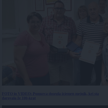
FOTO in VIDEO: Pomurca dosegla izjemen mejnik, kri sta
darovala že 100-krat