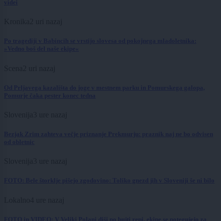
videi
Kronika
2 uri nazaj
Po tragediji v Babincih se vrstijo slovesa od pokojnega mladoletnika:
»Vedno boš del naše ekipe«
Scena
2 uri nazaj
Od Prljavega kazališta do joge v mestnem parku in Pomurskega galopa,
Pomurje čaka pester konec tedna
Slovenija
3 ure nazaj
Bezjak Zrim zahteva večje priznanje Prekmurju: praznik naj ne bo odvisen
od obletnic
Slovenija
3 ure nazaj
FOTO: Bele štorklje pišejo zgodovino: Toliko gnezd jih v Sloveniji še ni bilo
Lokalno
4 ure nazaj
FOTO in VIDEO: V Veliki Polani diši po bujti repi, ekipe se potegujejo za