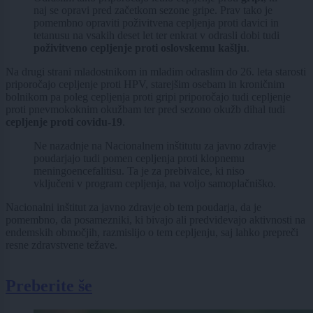
naj se opravi pred začetkom sezone gripe. Prav tako je
pomembno opraviti poživitvena cepljenja proti davici in
tetanusu na vsakih deset let ter enkrat v odrasli dobi tudi
poživitveno cepljenje proti oslovskemu kašlju
.
Na drugi strani mladostnikom in mladim odraslim do 26. leta starosti
priporočajo cepljenje proti HPV, starejšim osebam in kroničnim
bolnikom pa poleg cepljenja proti gripi priporočajo tudi cepljenje
proti pnevmokoknim okužbam ter pred sezono okužb dihal tudi
cepljenje proti covidu-19
.
Ne nazadnje na Nacionalnem inštitutu za javno zdravje
poudarjajo tudi pomen cepljenja proti klopnemu
meningoencefalitisu. Ta je za prebivalce, ki niso
vključeni v program cepljenja, na voljo samoplačniško.
Nacionalni inštitut za javno zdravje ob tem poudarja, da je
pomembno, da posamezniki, ki bivajo ali predvidevajo aktivnosti na
endemskih območjih, razmislijo o tem cepljenju, saj lahko prepreči
resne zdravstvene težave.
Preberite še