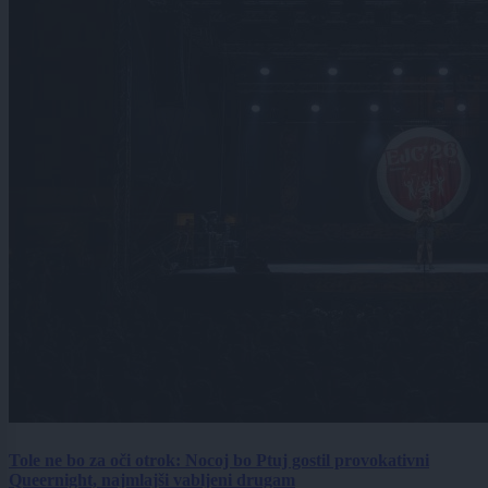
Tole ne bo za oči otrok: Nocoj bo Ptuj gostil provokativni
Queernight, najmlajši vabljeni drugam