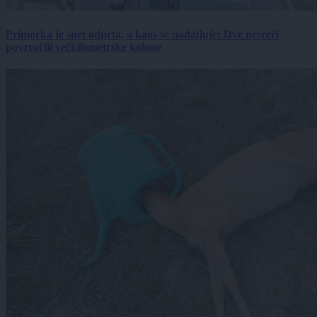
Primorka je spet odprta, a kaos se nadaljuje: Dve nesreči
povzročili večkilometrske kolone