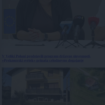
V Veliki Polani predstavili program državne slovesnosti,
»Prekmurski svétek« prinaša celodnevno dogajanje