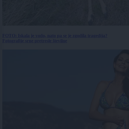
FOTO: Iskala je vodo, nato pa se je zgodila tragedija?
Fotografije srne pretresle številne