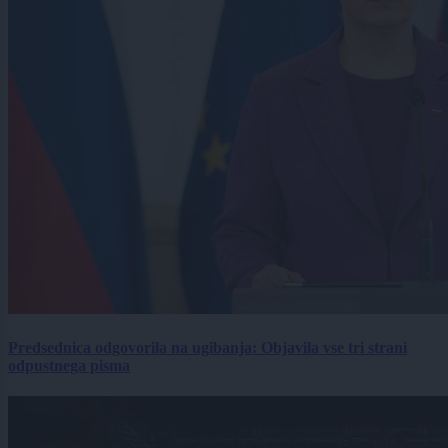
Predsednica odgovorila na ugibanja: Objavila vse tri strani
odpustnega pisma