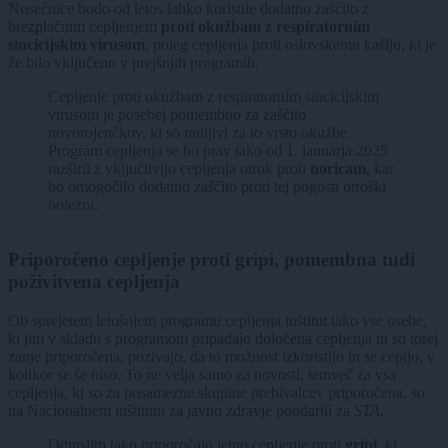
Nosečnice bodo od letos lahko koristile dodatno zaščito z
brezplačnim cepljenjem
proti okužbam z respiratornim
sincicijskim virusom
, poleg cepljenja proti oslovskemu kašlju, ki je
že bilo vključeno v prejšnjih programih.
Cepljenje proti okužbam z respiratornim sincicijskim
virusom je posebej pomembno za zaščito
novorojenčkov, ki so ranljivi za to vrsto okužbe.
Program cepljenja se bo prav tako od 1. januarja 2025
razširil z vključitvijo cepljenja otrok proti
noricam
, kar
bo omogočilo dodatno zaščito proti tej pogosti otroški
bolezni.
Priporočeno cepljenje proti gripi, pomembna tudi
poživitvena cepljenja
Ob sprejetem letošnjem programu cepljenja inštitut tako vse osebe,
ki jim v skladu s programom pripadajo določena cepljenja in so torej
zanje priporočena, pozivajo, da to možnost izkoristijo in se cepijo, v
kolikor se še niso. To ne velja samo za novosti, temveč za vsa
cepljenja, ki so za posamezne skupine prebivalcev priporočena, so
na Nacionalnem inštitutu za javno zdravje poudarili za
STA
.
Odraslim tako priporočajo letno cepljenje proti
gripi
, ki