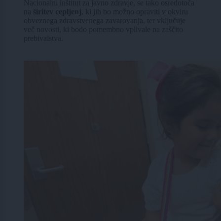
Nacionalni inštitut za javno zdravje, se tako osredotoča
na
širitev cepljenj
, ki jih bo možno opraviti v okviru
obveznega zdravstvenega zavarovanja, ter vključuje
več novosti, ki bodo pomembno vplivale na zaščito
prebivalstva.