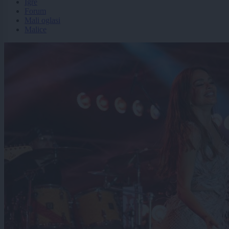
Igre
Forum
Mali oglasi
Malice