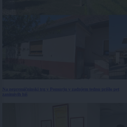
Na nepremičninski trg v Pomurju v zadnjem tednu prišlo pet
zanimivih hiš