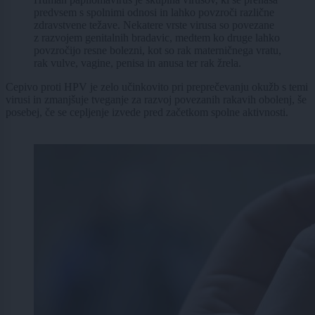
predvsem s spolnimi odnosi in lahko povzroči različne
zdravstvene težave. Nekatere vrste virusa so povezane
z razvojem genitalnih bradavic, medtem ko druge lahko
povzročijo resne bolezni, kot so rak materničnega vratu,
rak vulve, vagine, penisa in anusa ter rak žrela.
Cepivo proti HPV je zelo učinkovito pri preprečevanju okužb s temi
virusi in zmanjšuje tveganje za razvoj povezanih rakavih obolenj, še
posebej, če se cepljenje izvede pred začetkom spolne aktivnosti.