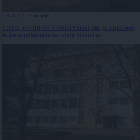
Lokalno
|
1 komentarjev
FOTO in VIDEO: V Veliki Polani diši po bujti repi,
ekipe se potegujejo za »zlato kihanico«