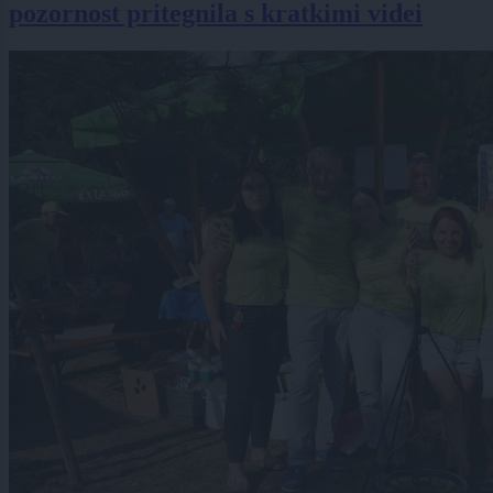
pozornost pritegnila s kratkimi videi