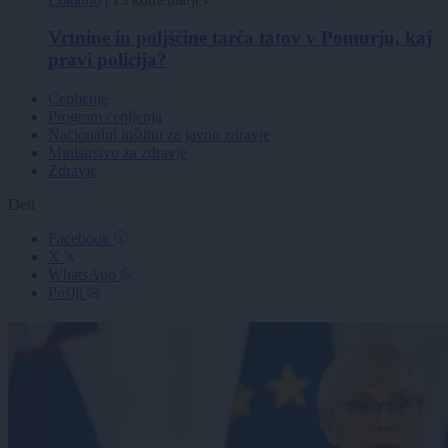
Vrtnine in poljščine tarča tatov v Pomurju, kaj
pravi policija?
Cepljenje
Program cepljenja
Nacionalni inštitut za javno zdravje
Ministrstvo za zdravje
Zdravje
Deli
Facebook
X
WhatsApp
Pošlji