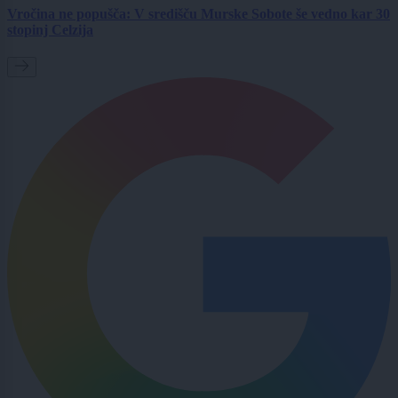
Vročina ne popušča: V središču Murske Sobote še vedno kar 30
stopinj Celzija