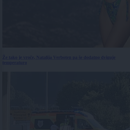
Že tako je vroče, Natalija Verboten pa še dodatno dviguje
temperaturo