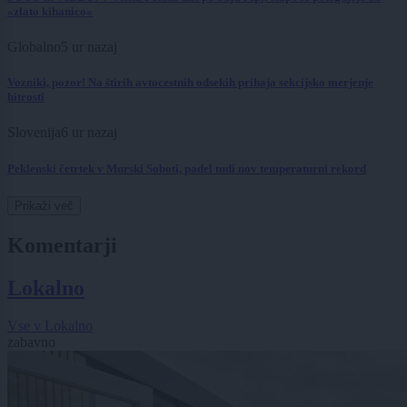
»zlato kihanico«
Globalno
5 ur nazaj
Vozniki, pozor! Na štirih avtocestnih odsekih prihaja sekcijsko merjenje
hitrosti
Slovenija
6 ur nazaj
Peklenski četrtek v Murski Soboti, padel tudi nov temperaturni rekord
Prikaži več
Komentarji
Lokalno
Vse v Lokalno
zabavno