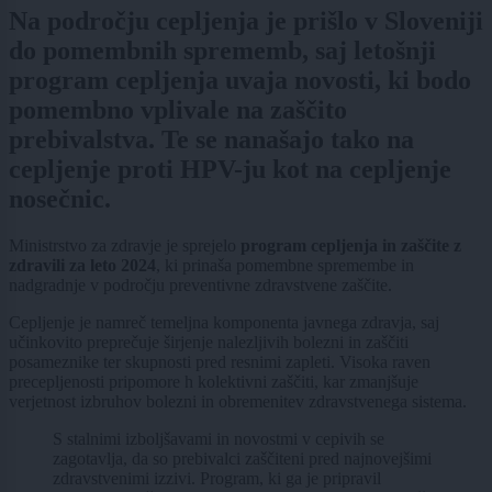
Na področju cepljenja je prišlo v Sloveniji
do pomembnih sprememb, saj letošnji
program cepljenja uvaja novosti, ki bodo
pomembno vplivale na zaščito
prebivalstva. Te se nanašajo tako na
cepljenje proti HPV-ju kot na cepljenje
nosečnic.
Ministrstvo za zdravje je sprejelo
program cepljenja in zaščite z
zdravili za leto 2024
, ki prinaša pomembne spremembe in
nadgradnje v področju preventivne zdravstvene zaščite.
Cepljenje je namreč temeljna komponenta javnega zdravja, saj
učinkovito preprečuje širjenje nalezljivih bolezni in zaščiti
posameznike ter skupnosti pred resnimi zapleti. Visoka raven
precepljenosti pripomore h kolektivni zaščiti, kar zmanjšuje
verjetnost izbruhov bolezni in obremenitev zdravstvenega sistema.
S stalnimi izboljšavami in novostmi v cepivih se
zagotavlja, da so prebivalci zaščiteni pred najnovejšimi
zdravstvenimi izzivi. Program, ki ga je pripravil