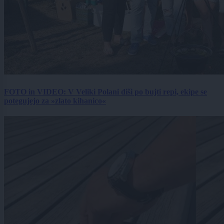
FOTO in VIDEO: V Veliki Polani diši po bujti repi, ekipe se
potegujejo za »zlato kihanico«