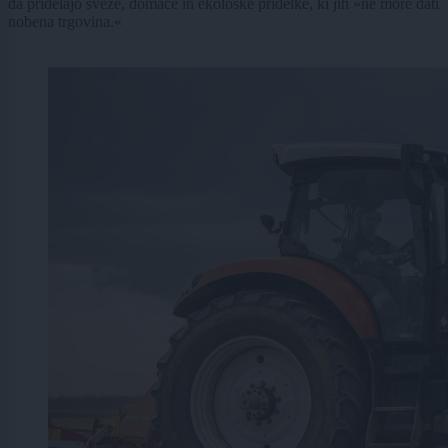
da pridelajo sveže, domače in ekološke pridelke, ki jih »ne more dati
nobena trgovina.«