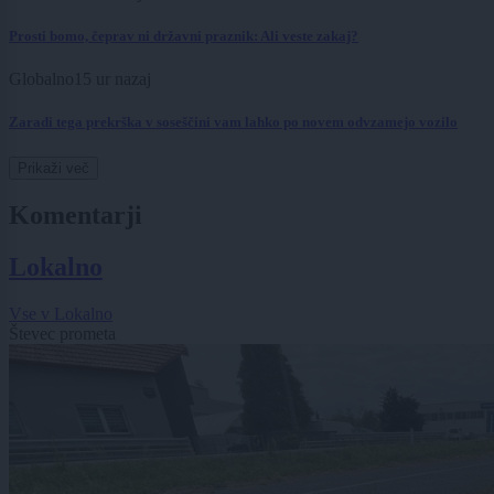
Prosti bomo, čeprav ni državni praznik: Ali veste zakaj?
Globalno
15 ur nazaj
Zaradi tega prekrška v soseščini vam lahko po novem odvzamejo vozilo
Prikaži več
Komentarji
Lokalno
Vse v Lokalno
Števec prometa