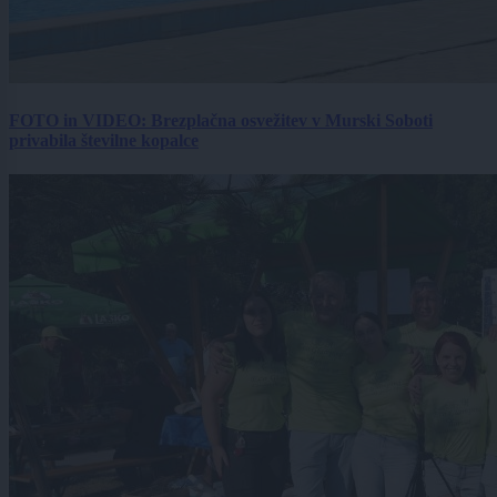
FOTO in VIDEO: Brezplačna osvežitev v Murski Soboti
privabila številne kopalce