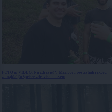
FOTO in VIDEO: Na zdravje! V Mariboru postavljali rekord
za najdaljšo špricer zdravico na svetu