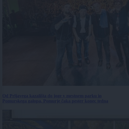
Od Prljavega kazališta do joge v mestnem parku in
Pomurskega galopa, Pomurje čaka pester konec tedna