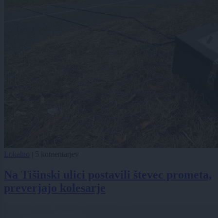
Lokalno
|
5 komentarjev
Na Tišinski ulici postavili števec prometa,
preverjajo kolesarje