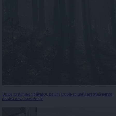
Umor avstrijske vplivnice, katere truplo so našli pri Majšperku,
dobiva nove razsežnosti