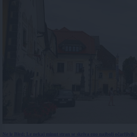
Ne le Bled: Le nekaj minut stran se skriva eno najbolj očarljivih