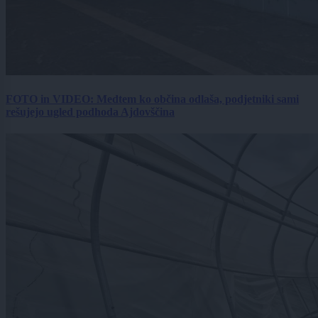
FOTO in VIDEO: Medtem ko občina odlaša, podjetniki sami
rešujejo ugled podhoda Ajdovščina