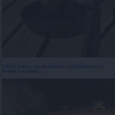
VIDEO: Lahko v Murski Soboti na vročini spečemo jajce?
Rezultat je presenetil ...