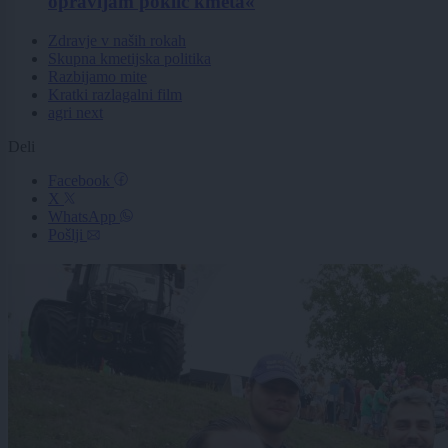
opravljam poklic kmeta«
Zdravje v naših rokah
Skupna kmetijska politika
Razbijamo mite
Kratki razlagalni film
agri next
Deli
Facebook
X
WhatsApp
Pošlji