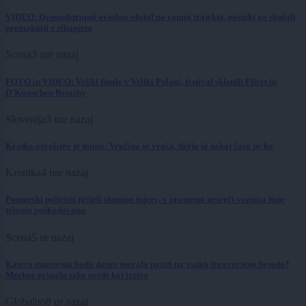
VIDEO: Dvonadstropni avtobus obstal na rampi trajekta, potniki ga skušali
premakniti z zibanjem
Scena
3 ure nazaj
FOTO in VIDEO: Veliki finale v Veliki Polani, festival sklenili Flirrt in
D'Kwaschen Retashy
Slovenija
3 ure nazaj
Kratka osvežitev je mimo: Vročina se vrača, dežja še nekaj časa ne bo
Kronika
4 ure nazaj
Pomurski policisti prijeli skupino tujcev, v prometni nesreči voznica huje
telesno poškodovana
Scena
5 ur nazaj
Katera znamenja bodo danes morala paziti na vsako izgovorjeno besedo?
Merkur prinaša tako uvide kot izzive
Globalno
8 ur nazaj