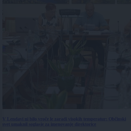
V Lendavi ni bilo vroče le zaradi visokih temperatur: Občinski
svet umaknil soglasje za imenovanje direktorice