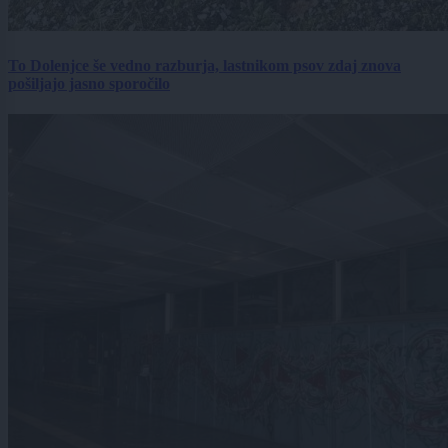
To Dolenjce še vedno razburja, lastnikom psov zdaj znova
pošiljajo jasno sporočilo