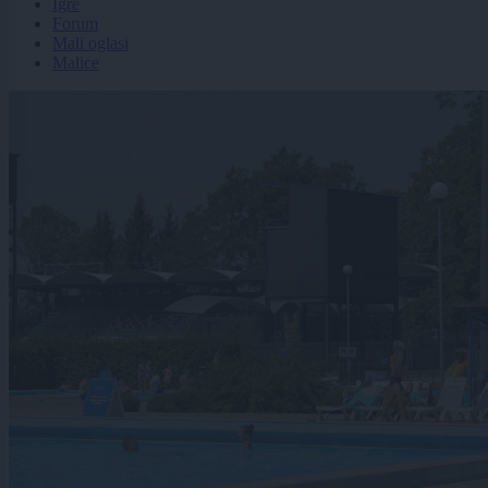
Igre
Forum
Mali oglasi
Malice