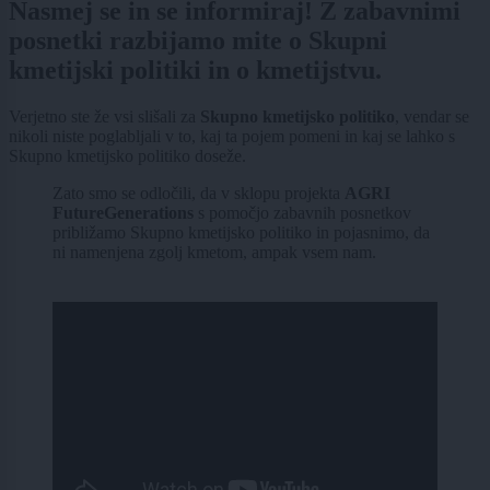
Nasmej se in se informiraj! Z zabavnimi
posnetki razbijamo mite o Skupni
kmetijski politiki in o kmetijstvu.
Verjetno ste že vsi slišali za
Skupno kmetijsko politiko
, vendar se
nikoli niste poglabljali v to, kaj ta pojem pomeni in kaj se lahko s
Skupno kmetijsko politiko doseže.
Zato smo se odločili, da v sklopu projekta
AGRI
FutureGenerations
s pomočjo zabavnih posnetkov
približamo Skupno kmetijsko politiko in pojasnimo, da
ni namenjena zgolj kmetom, ampak vsem nam.