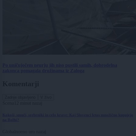
Po uničujočem neurju jih niso pustili samih, dobrodelna
zakonca pomagala družinama iz Zaloga
Komentarji
Zadnje objavljeno
V živo
Scena
12 minut nazaj
Kokoši, smuči, srebrniki in celo krave: Kaj Slovenci letos množično kupujejo
na Bolhi?
Globalno
eno uro nazaj