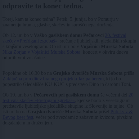
odpravite ta konec tedna.
Torej, kam ta konec tedna? Petek, 5. junija, bo v Pomurju v
znamenju branja, glasbe, skečev in sproščenega druženja.
Ob 12. uri bo v
Vaško-gasilskem domu Pečarovci
20. festival
skečev »Prefrigani zgrebaš«
, srečanje ljubiteljskih gledaliških skupin
s krajšimi veseloigrami. Ob isti uri bo v
Vojašnici Murska Sobota
Nika Zorjan v Vojašnici Murska Sobota
, koncert v okviru dneva
odprtih vrat vojašnice.
Popoldne ob 16.30 bo na
Grajsko dvorišče Murska Sobota
prišla
Zaključna prireditev bralnega projekta Jaz pa berem
, ki jo bo
popestrilo Gledališče KU-KUC s predstavo Dino in čarobni Toni.
Ob 19. uri bo v
Pečarovcih pri gasilskem domu
še večerni del
20.
festivala skečev »Prefrigani zgrebaš«
, kjer se bodo z veseloigrami
predstavile ljubiteljske gledališke skupine iz Slovenije in tujine. Ob
isti uri bo na
Grajsko dvorišče Murska Sobota
prišel
Pub kviz &
Bevog beer fest
, večer pod zvezdami z zabavnim kvizom, pivskim
dogajanjem in druženjem.