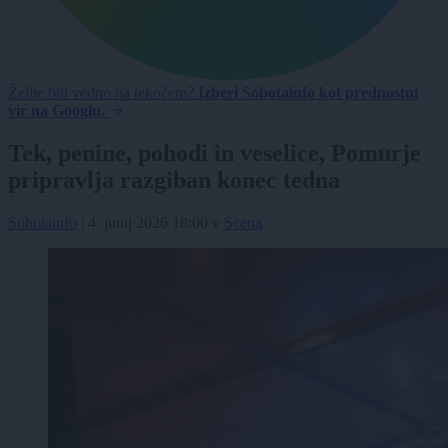
Želite biti vedno na tekočem?
Izberi Sobotainfo kot prednostni
vir na Googlu.
Tek, penine, pohodi in veselice, Pomurje
pripravlja razgiban konec tedna
Sobotainfo
|
4. junij 2026 18:00
v
Scena