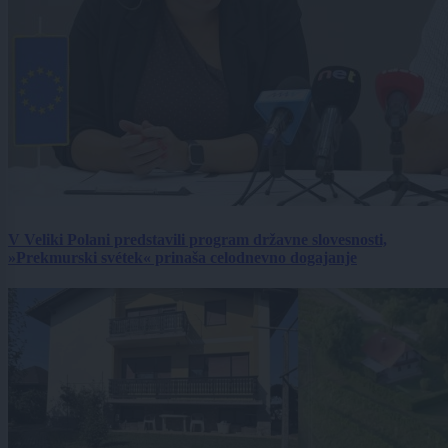
V Veliki Polani predstavili program državne slovesnosti,
»Prekmurski svétek« prinaša celodnevno dogajanje