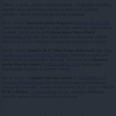
Sobota, 6. junija, prinaša razgiban program - od športnih dogodkov,
odprtih vrat in družinskega piknika do kulinarike, gasilskih
prireditev, vina in večernega glasbenega dogajanja.
Ob 9. uri bo v
Športnem parku Rogašovci
Rogašovski tek 2026
,
tradicionalni tekaški dogodek, ki povezuje rekreacijo, športni duh in
druženje. Ob 10. uri bo pri
Vaškem domu Pince-Marof
Mineštrijada 2026
, kjer bodo člani društva za ohranjanje tradicije
Primorci in Istrani v Prekmurju pripravljali priljubljeno mineštro.
Ob 10. uri bo v
Kančevcih 37, blizu Doma duhovnosti
, tudi
Dan
odprtih vrat razstave Preživeti z netopirji
, priložnost za ogled prve
stalne razstave o netopirjih v Sloveniji. Ob isti uri bo v
Mestnem
parku Murska Sobota
Družinski piknik 2026
, tradicionalno
dopoldansko druženje za družine z otroki.
Ob 10. uri bo v
Vojašnici Murska Sobota
še
Dan odprtih vrat
Vojašnice Murska Sobota
, kjer Slovenska vojska obiskovalcem
predstavlja svoje delo, opremo in dejavnosti. Ob 11. uri bo v
GEZA
PUB-u Beltinci
7. Festival domačih sort
, namenjen ljubiteljem
domačih okusov, lokalne ponudbe in druženja.