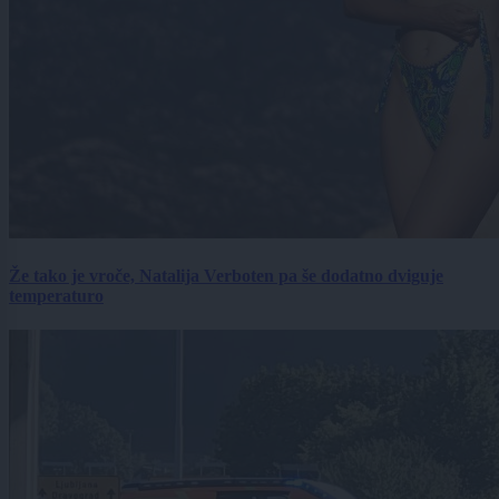
Že tako je vroče, Natalija Verboten pa še dodatno dviguje
temperaturo