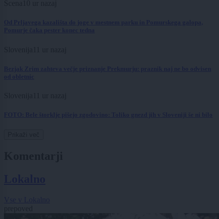
Scena
10 ur nazaj
Od Prljavega kazališta do joge v mestnem parku in Pomurskega galopa,
Pomurje čaka pester konec tedna
Slovenija
11 ur nazaj
Bezjak Zrim zahteva večje priznanje Prekmurju: praznik naj ne bo odvisen
od obletnic
Slovenija
11 ur nazaj
FOTO: Bele štorklje pišejo zgodovino: Toliko gnezd jih v Sloveniji še ni bilo
Prikaži več
Komentarji
Lokalno
Vse v Lokalno
prepoved