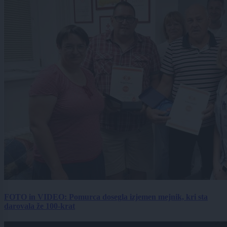
FOTO in VIDEO: Pomurca dosegla izjemen mejnik, kri sta
darovala že 100-krat