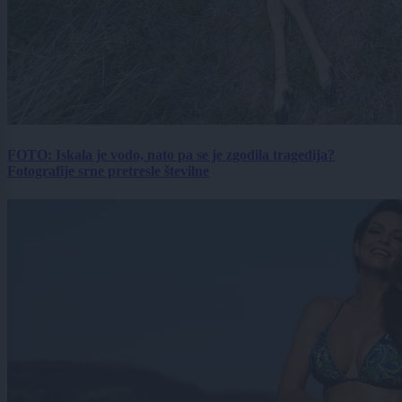
FOTO: Iskala je vodo, nato pa se je zgodila tragedija?
Fotografije srne pretresle številne