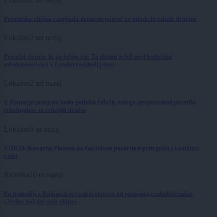
Pomurska občina razpisala denarno pomoč za mlade in mlade družine
Lokalno
2 uri nazaj
Poročni termin, ki ga želijo vsi: Ta datum je bil med bodočimi
mladoporočenci v Lendavi najbolj iskan
Lokalno
2 uri nazaj
V Pomurju potrjena huda gniloba čebelje zalege, prepovedani premiki
čebelnjakov in čebeljih družin
Lokalno
9 ur nazaj
VIDEO: Kavarna Platana na Goričkem pozornost pritegnila s kratkimi
videi
Kronika
10 ur nazaj
Po tragediji v Babincih se vrstijo slovesa od pokojnega mladoletnika:
»Vedno boš del naše ekipe«