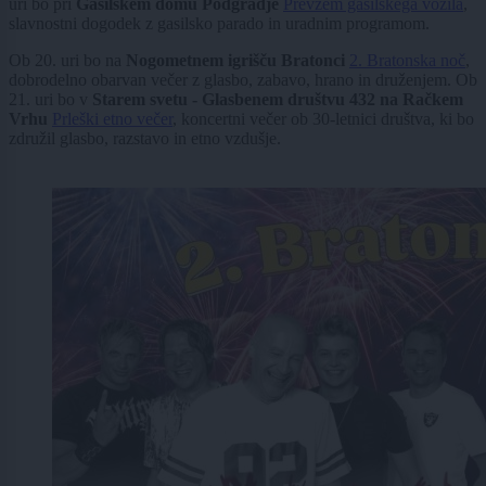
uri bo pri
Gasilskem domu Podgradje
Prevzem gasilskega vozila
,
slavnostni dogodek z gasilsko parado in uradnim programom.
Ob 20. uri bo na
Nogometnem igrišču Bratonci
2. Bratonska noč
,
dobrodelno obarvan večer z glasbo, zabavo, hrano in druženjem. Ob
21. uri bo v
Starem svetu - Glasbenem društvu 432 na Račkem
Vrhu
Prleški etno večer
, koncertni večer ob 30-letnici društva, ki bo
združil glasbo, razstavo in etno vzdušje.