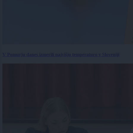
V Pomurju danes izmerili najvišjo temperaturo v Sloveniji