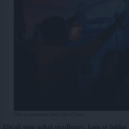
Slika je simbolična (foto: Niko Časar).
Zbrali smo nekaj predlogov, kam se lahko