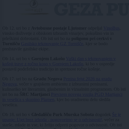
Ob 12. uri bo z
Avtobusne postaje Ljutomer
odpeljal
VinoBus
,
vinsko doživetje z obiskom izbranih vinarjev, pokušino vin in
prleškimi dobrotami. Ob isti uri bo na
poligonu pri cerkvi v
Turnišču
Gasilsko tekmovanje GZ Turnišče
, kjer se bodo
predstavile gasilske ekipe.
Ob 14. uri bo v
Gornjem Lakošu
Vaški dan s tekmovanjem v
košnji trave z ročno koso v Gornjem Lakošu
, ki bo v ospredje
postavil podeželsko tradicijo in spretnost ročne košnje.
Ob 17. uri bo na
Gradu Negova
Penina fejst 2026 na gradu
Negova
, večer v grajskem ambientu z izbranimi peninami,
kulinariko ter literarnim, glasbenim in vizualnim programom. Ob isti
uri bo na
ŠRC Martjanci
Prevzem novega vozila PGD Martjanci
in veselica s skupino Plamen
, kjer bo uradnemu delu sledila
veselica.
Ob 18. uri bo v
Gledališču Park Murska Sobota
dogodek
Še je
upanje: Ujet brez izhoda - pogovorimo se o odvisnosti!
, večer za
starše, mlade in vse, ki želijo odpreti pogovor o odvisnosti. Ob isti