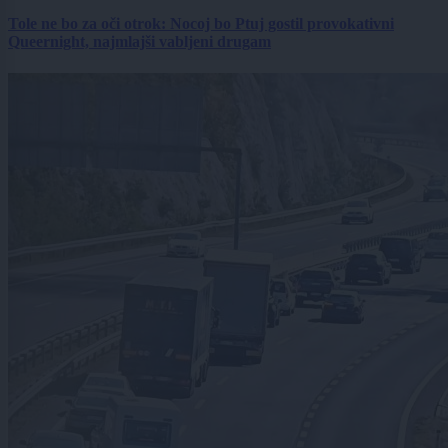
Tole ne bo za oči otrok: Nocoj bo Ptuj gostil provokativni
Queernight, najmlajši vabljeni drugam