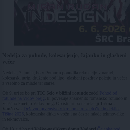
Nedelja za pohode, kolesarjenje, čajanko in glasbeni
večer
Nedelja, 7. junija, bo v Pomurju ponudila rekreacijo v naravi,
kolesarski utrip, druženje pod lipo, glasbeni pozdrav poletju in večer
z vsebino za mlade ter starše.
Ob 9. uri se bo pri
TIC Selo v bližini rotunde
začel
Pohod od
rotunde na Vidov brejg
, ki povezuje znamenito romansko rotundo in
zeliščno kmetijo Vidov breg. Ob isti uri bo na relaciji
Tišina -
Vanča vas
Državno prvenstvo v kronometru za dečke in deklice
Tišina 2026
, kolesarska dirka v vožnji na čas za mlade tekmovalke
in tekmovalce.
Ob 13. uri bo pri
Vaško-gasilskem domu Vadarci
Čajanka pod