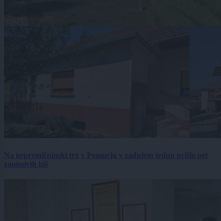
Na nepremičninski trg v Pomurju v zadnjem tednu prišlo pet
zanimivih hiš