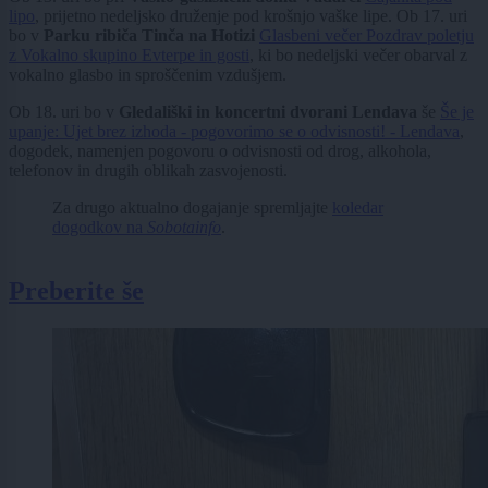
lipo
, prijetno nedeljsko druženje pod krošnjo vaške lipe. Ob 17. uri
bo v
Parku ribiča Tinča na Hotizi
Glasbeni večer Pozdrav poletju
z Vokalno skupino Evterpe in gosti
, ki bo nedeljski večer obarval z
vokalno glasbo in sproščenim vzdušjem.
Ob 18. uri bo v
Gledališki in koncertni dvorani Lendava
še
Še je
upanje: Ujet brez izhoda - pogovorimo se o odvisnosti! - Lendava
,
dogodek, namenjen pogovoru o odvisnosti od drog, alkohola,
telefonov in drugih oblikah zasvojenosti.
Za drugo aktualno dogajanje spremljajte
koledar
dogodkov na
Sobotainfo
.
Preberite še