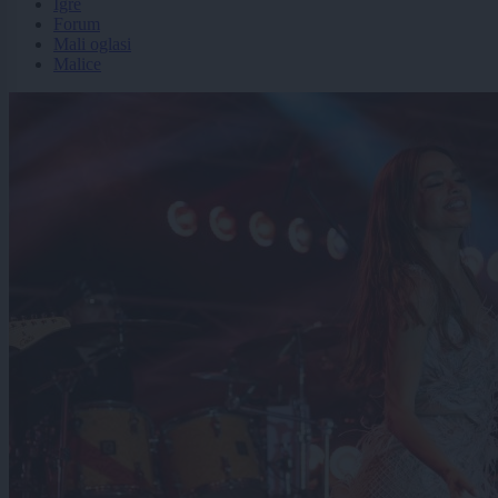
Igre
Forum
Mali oglasi
Malice