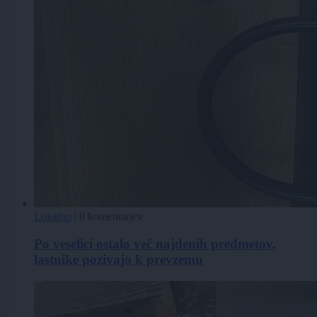
Lokalno
|
0 komentarjev
Po veselici ostalo več najdenih predmetov,
lastnike pozivajo k prevzemu