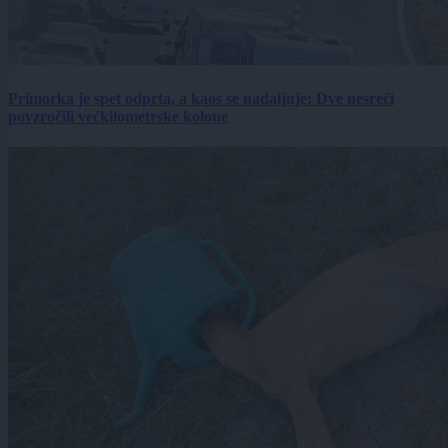
Primorka je spet odprta, a kaos se nadaljuje: Dve nesreči
povzročili večkilometrske kolone