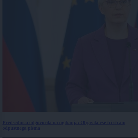
Predsednica odgovorila na ugibanja: Objavila vse tri strani
odpustnega pisma