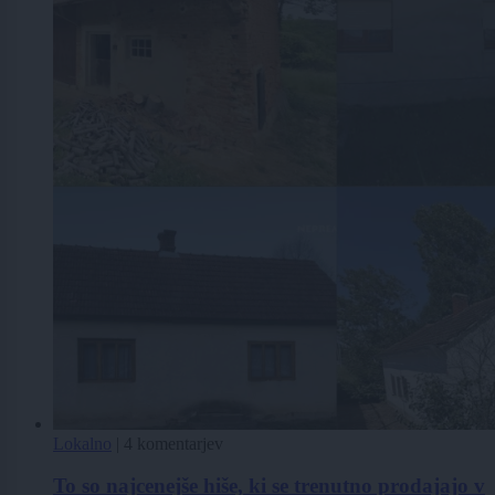
Lokalno
|
4 komentarjev
To so najcenejše hiše, ki se trenutno prodajajo v