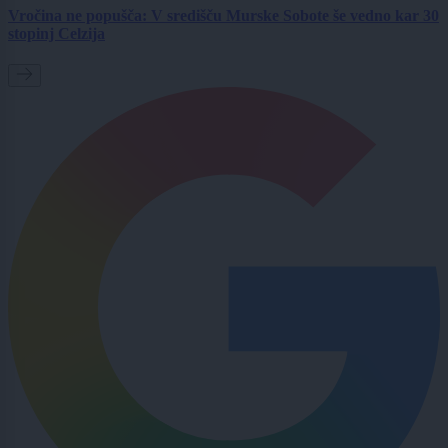
Vročina ne popušča: V središču Murske Sobote še vedno kar 30
stopinj Celzija