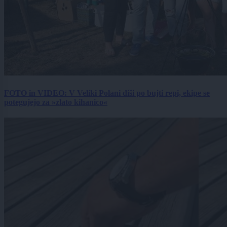
FOTO in VIDEO: V Veliki Polani diši po bujti repi, ekipe se
potegujejo za »zlato kihanico«