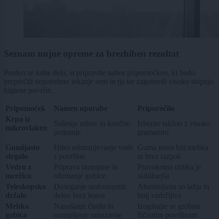
Seznam nujne opreme za brezhiben rezultat
Preden se lotite dela, si pripravite nabor pripomočkov, ki bodo
preprečili nepotrebno tekanje sem in tja ter zagotovili visoko stopnjo
higiene površin.
Pripomoček
Namen uporabe
Priporočilo
Krpa iz
Sušenje robov in končno
Izberite takšno z visoko
mikrovlaken
poliranje
gramaturo
Gumijasto
Hitro odstranjevanje vode
Guma mora biti mehka
strgalo
s površine
in brez razpok
Vedro z
Priprava raztopine in
Pravokotna oblika je
mrežico
ožemanje gobice
stabilnejša
Teleskopsko
Doseganje nedostopnih
Aluminijasta so lažja in
držalo
delov brez lestve
bolj vzdržljiva
Mehka
Nanašanje čistila in
Izogibajte se grobim
gobica
raztapljanje umazanije
žičnatim površinam