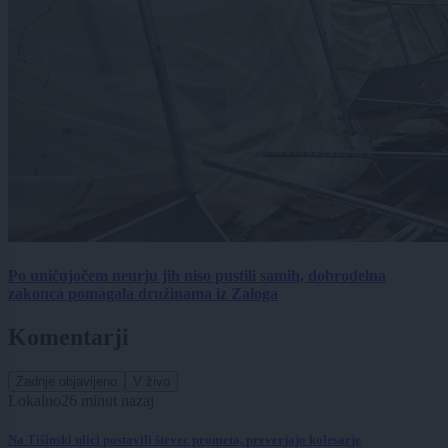
Po uničujočem neurju jih niso pustili samih, dobrodelna
zakonca pomagala družinama iz Zaloga
Komentarji
Zadnje objavljeno
V živo
Lokalno
26 minut nazaj
Na Tišinski ulici postavili števec prometa, preverjajo kolesarje