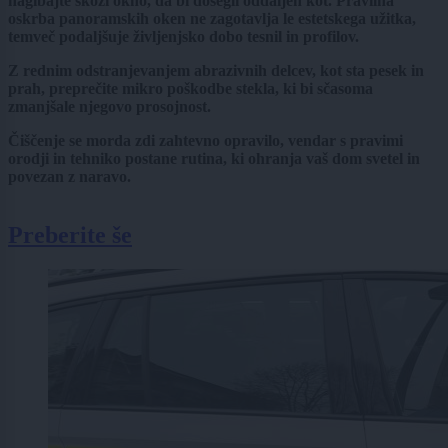
nagibajte skozi okno, da bi dosegli oddaljen kot. Pravilna
oskrba panoramskih oken ne zagotavlja le estetskega užitka,
temveč podaljšuje življenjsko dobo tesnil in profilov.
Z rednim odstranjevanjem abrazivnih delcev, kot sta pesek in
prah, preprečite mikro poškodbe stekla, ki bi sčasoma
zmanjšale njegovo prosojnost.
Čiščenje se morda zdi zahtevno opravilo, vendar s pravimi
orodji in tehniko postane rutina, ki ohranja vaš dom svetel in
povezan z naravo.
Preberite še