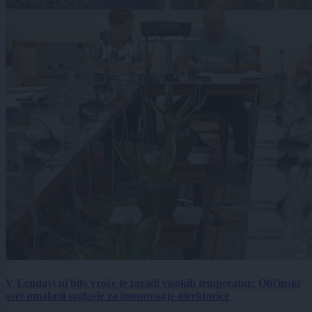
V Lendavi ni bilo vroče le zaradi visokih temperatur: Občinski
svet umaknil soglasje za imenovanje direktorice