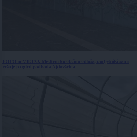
FOTO in VIDEO: Medtem ko občina odlaša, podjetniki sami
rešujejo ugled podhoda Ajdovščina