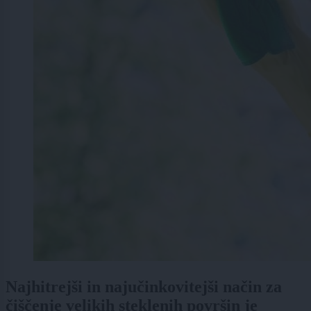
Najhitrejši in najučinkovitejši način za
čiščenje velikih steklenih površin je