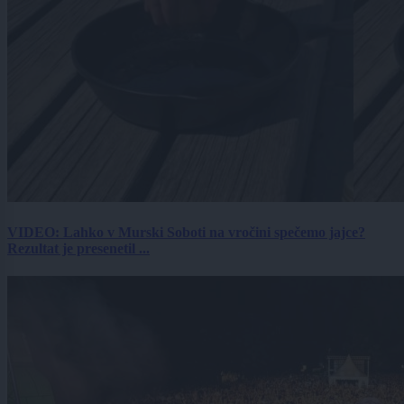
VIDEO: Lahko v Murski Soboti na vročini spečemo jajce?
Rezultat je presenetil ...