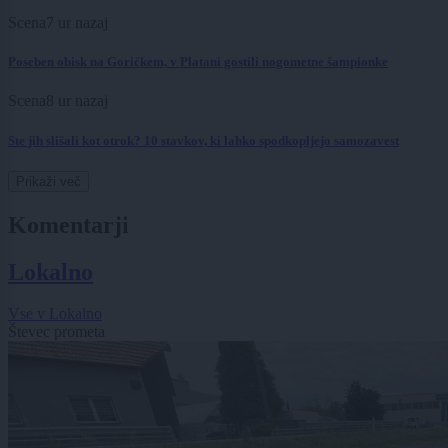
Scena
7 ur nazaj
Poseben obisk na Goričkem, v Platani gostili nogometne šampionke
Scena
8 ur nazaj
Ste jih slišali kot otrok? 10 stavkov, ki lahko spodkopljejo samozavest
Prikaži več
Komentarji
Lokalno
Vse v Lokalno
Števec prometa