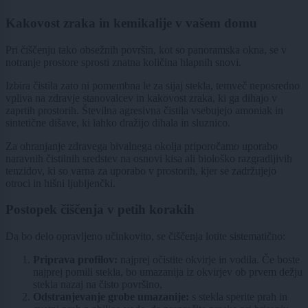
Kakovost zraka in kemikalije v vašem domu
Pri čiščenju tako obsežnih površin, kot so panoramska okna, se v
notranje prostore sprosti znatna količina hlapnih snovi.
Izbira čistila zato ni pomembna le za sijaj stekla, temveč neposredno
vpliva na zdravje stanovalcev in kakovost zraka, ki ga dihajo v
zaprtih prostorih. Številna agresivna čistila vsebujejo amoniak in
sintetične dišave, ki lahko dražijo dihala in sluznico.
Za ohranjanje zdravega bivalnega okolja priporočamo uporabo
naravnih čistilnih sredstev na osnovi kisa ali biološko razgradljivih
tenzidov, ki so varna za uporabo v prostorih, kjer se zadržujejo
otroci in hišni ljubljenčki.
Postopek čiščenja v petih korakih
Da bo delo opravljeno učinkovito, se čiščenja lotite sistematično:
Priprava profilov:
najprej očistite okvirje in vodila. Če boste
najprej pomili stekla, bo umazanija iz okvirjev ob prvem dežju
stekla nazaj na čisto površino,
Odstranjevanje grobe umazanije:
s stekla sperite prah in