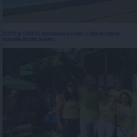
FOTO in VIDEO: Brezplačna osvežitev v Murski Soboti
privabila številne kopalce