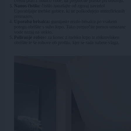
cvetni prah z obilico vode, da preprečite praske pri brisanju,
Nanos čistila:
čistilo nanašajte od zgoraj navzdol.
Uporabljajte mehke gobice, ki ne poškodujejo antirefleksnih
premazov,
Uporaba brisalca:
gumijasto rezilo brisalca po vsakem
potegu obrišite s suho krpo. Tako preprečite prenos umazane
vode nazaj na steklo,
Poliranje robov:
za konec z mehko krpo iz mikrovlaken
obrišite le še robove ob profilu, kjer se rada nabere vlaga.