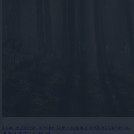
Umor avstrijske vplivnice, katere truplo so našli pri Majšperku,
dobiva nove razsežnosti