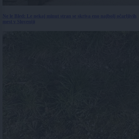
Ne le Bled: Le nekaj minut stran se skriva eno najbolj očarljivih
mest v Sloveniji