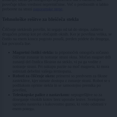
povečuje tržno vrednost nepremičnine. Več o prednostih si lahko
preberete na strani
panoramske stene
.
Tehnološke rešitve za bleščeča stekla
Čiščenje steklenih površin, ki segajo od tal do stropa, zahteva
drugačen pristop kot pri običajnih oknih. Ker je površina velika, se
čistilo na enem koncu pogosto posuši, preden pridete do drugega,
kar povzroča lise.
Magnetni čistilci stekla:
ta pripomoček omogoča sočasno
čiščenje zunanje in notranje strani okna. Močan magnet drži
zunanji del čistilca fiksiran na steklo, vi pa ga vodite z
notranje strani. Pri nakupu pazite na moč magneta, ki mora
ustrezati debelini vašega termopana,
Roboti za čiščenje oken:
primerni so predvsem za fiksne
zasteklitve, kjer nimate dostopa z zunanje strani. Robot se s
podtlakom oprime stekla in se samostojno premika po
površini,
Teleskopske palice z nastavkom:
nepogrešljive so za
doseganje visokih kotov brez uporabe lestve. Svetujemo
uporabo nastavka s kakovostno gumo, ki vodo odstrani v
enem potegu.