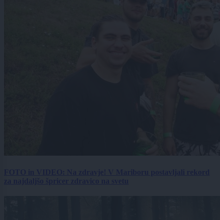
FOTO in VIDEO: Na zdravje! V Mariboru postavljali rekord
za najdaljšo špricer zdravico na svetu