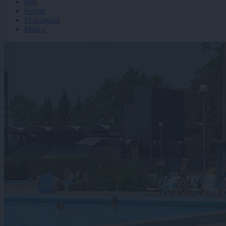
Igre
Forum
Mali oglasi
Malice