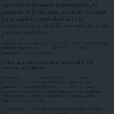
uporaba namenskih pripomočkov, ki
naporno delo olajšajo, za ročno brisanje
pa je najbolje uporabiti krpe iz
mikrovlaken in destilirano vodo, ki ne bo
puščala madežev.
Klasično čiščenje z navadno vodo iz pipe namreč zaradi vsebnosti
mineralov pogosto pusti motne sledi, ki so na veliki svetlobi
panoramskih oken še bolj opazne.
Zakaj so panoramske stene nepogrešljiv del
moderne arhitekture
Panoramska okna niso le estetski dodatek, temveč bistveno
spreminjajo kakovost bivanja v objektu. Glavne prednosti
panoramskih sten vključujejo vizualno razširitev prostora, saj
zabrišejo mejo med notranjostjo in zunanjostjo, ter zagotavljajo
veliko naravne svetlobe, kar pozitivno vpliva na razpoloženje in
dobro počutje stanovalcev.
Poleg tega sodobne izvedbe nudijo odlično toplotno in zvočno
izolacijo, hkrati pa omogočajo neposreden stik z okolico, kar