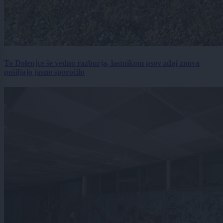
To Dolenjce še vedno razburja, lastnikom psov zdaj znova
pošiljajo jasno sporočilo