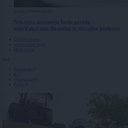
Scena
|
0 komentarjev
Nekatera znamenja bodo prejela
nepričakovano finančno in moralno podporo
čiščenje doma
panoramske stene
Dom streha
Deli
Facebook
X
WhatsApp
Pošlji