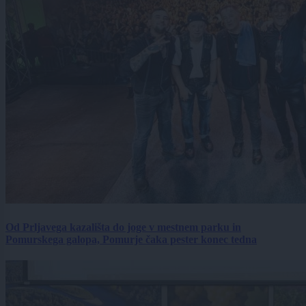
Od Prljavega kazališta do joge v mestnem parku in
Pomurskega galopa, Pomurje čaka pester konec tedna