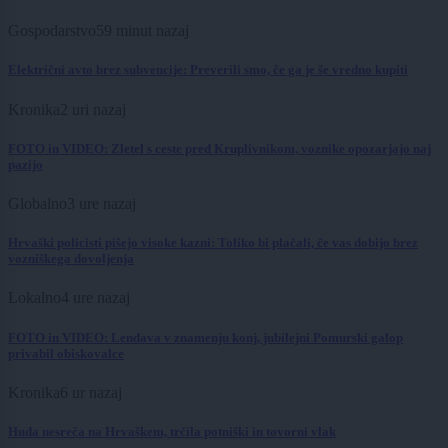
Gospodarstvo
59 minut nazaj
Električni avto brez subvencije: Preverili smo, če ga je še vredno kupiti
Kronika
2 uri nazaj
FOTO in VIDEO: Zletel s ceste pred Kruplivnikom, voznike opozarjajo naj
pazijo
Globalno
3 ure nazaj
Hrvaški policisti pišejo visoke kazni: Toliko bi plačali, če vas dobijo brez
vozniškega dovoljenja
Lokalno
4 ure nazaj
FOTO in VIDEO: Lendava v znamenju konj, jubilejni Pomurski galop
privabil obiskovalce
Kronika
6 ur nazaj
Huda nesreča na Hrvaškem, trčila potniški in tovorni vlak