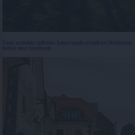
Umor avstrijske vplivnice, katere truplo so našli pri Majšperku,
dobiva nove razsežnosti