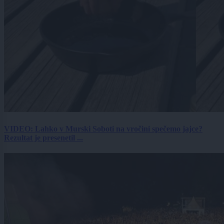
VIDEO: Lahko v Murski Soboti na vročini spečemo jajce?
Rezultat je presenetil ...