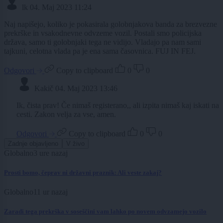
lk
04. Maj 2023 11:24
Naj napišejo, koliko je pokasirala golobnjakova banda za brezvezne
prekrške in vsakodnevne odvzeme vozil. Postali smo policijska
država, samo ti golobnjaki tega ne vidijo. Vladajo pa nam sami
tajkuni, celotna vlada pa je ena sama časovnica. FUJ IN FEJ.
Odgovori
Copy to clipboard
0
0
Kakič
04. Maj 2023 13:46
Ik, čista prav! Če nimaš registerano,, ali izpita nimaš kaj iskati na
cesti. Zakon velja za vse, amen.
Odgovori
Copy to clipboard
0
0
Zadnje objavljeno
V živo
Globalno
3 ure nazaj
Prosti bomo, čeprav ni državni praznik: Ali veste zakaj?
Globalno
11 ur nazaj
Zaradi tega prekrška v soseščini vam lahko po novem odvzamejo vozilo