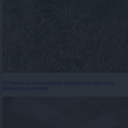
To Dolenjce še vedno razburja, lastnikom psov zdaj znova
pošiljajo jasno sporočilo