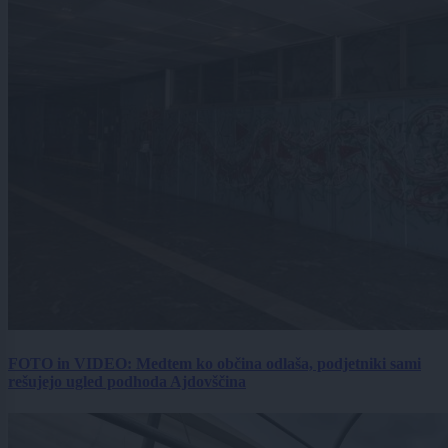
FOTO in VIDEO: Medtem ko občina odlaša, podjetniki sami
rešujejo ugled podhoda Ajdovščina