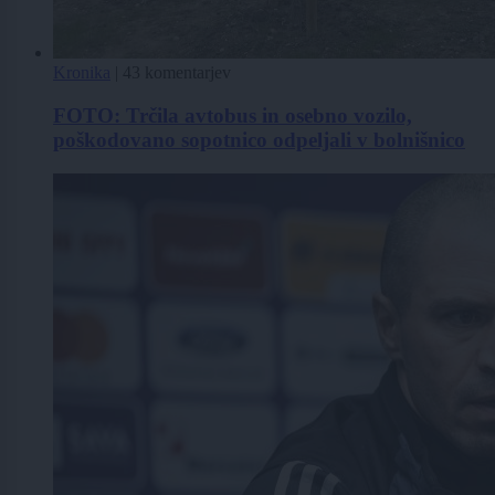
Kronika
|
43 komentarjev
FOTO: Trčila avtobus in osebno vozilo,
poškodovano sopotnico odpeljali v bolnišnico