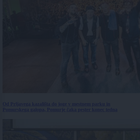
Od Prljavega kazališta do joge v mestnem parku in
Pomurskega galopa, Pomurje čaka pester konec tedna