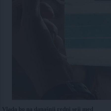
Vlada bo na današnji redni seji med