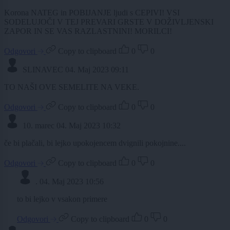
Korona NATEG in POBIJANJE ljudi s CEPIVI! VSI
SODELUJOČI V TEJ PREVARI GRSTE V DOŽIVLJENSKI
ZAPOR IN SE VAS RAZLASTNINI! MORILCI!
Odgovori
Copy to clipboard
0
0
SLINAVEC
04. Maj 2023 09:11
TO NAŠI OVE SEMELITE NA VEKE.
Odgovori
Copy to clipboard
0
0
10. marec
04. Maj 2023 10:32
če bi plačali, bi lejko upokojencem dvignili pokojnine....
Odgovori
Copy to clipboard
0
0
.
04. Maj 2023 10:56
to bi lejko v vsakon primere
Odgovori
Copy to clipboard
0
0