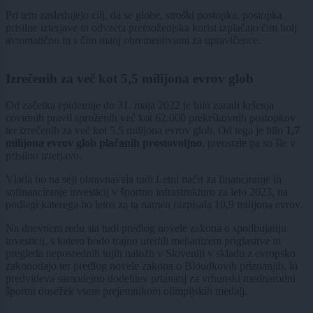
Pri tem zasledujejo cilj, da se globe, stroški postopka, postopka
prisilne izterjave in odvzeta premoženjska korist izplačajo čim bolj
avtomatično in s čim manj obremenitvami za upravičence.
Izrečenih za več kot 5,5 milijona evrov glob
Od začetka epidemije do 31. maja 2022 je bilo zaradi kršenja
covidnih pravil sproženih več kot 62.000 prekrškovnih postopkov
ter izrečenih za več kot 5,5 milijona evrov glob. Od tega je bilo
1,7
milijona evrov glob plačanih prostovoljno
, preostale pa so šle v
prisilno izterjavo.
Vlada bo na seji obravnavala tudi Letni načrt za financiranje in
sofinanciranje investicij v športno infrastrukturo za leto 2023, na
podlagi katerega bo letos za ta namen razpisala 10,9 milijona evrov.
Na dnevnem redu sta tudi predlog novele zakona o spodbujanju
investicij, s katero bodo trajno uredili mehanizem priglasitve in
pregleda neposrednih tujih naložb v Sloveniji v skladu z evropsko
zakonodajo ter predlog novele zakona o Bloudkovih priznanjih, ki
predvideva samodejno dodelitev priznanj za vrhunski mednarodni
športni dosežek vsem prejemnikom olimpijskih medalj.