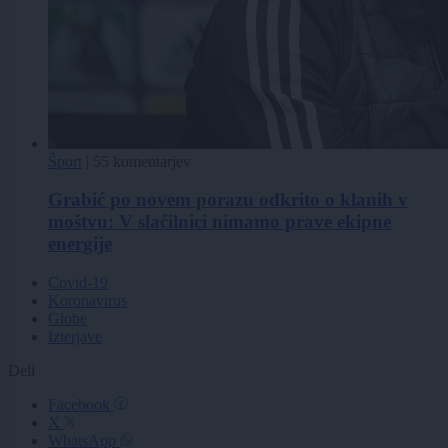
Šport
|
55 komentarjev
Grabić po novem porazu odkrito o klanih v
moštvu: V slačilnici nimamo prave ekipne
energije
Covid-19
Koronavirus
Globe
Izterjave
Deli
Facebook
X
WhatsApp