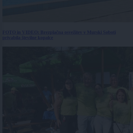
FOTO in VIDEO: Brezplačna osvežitev v Murski Soboti
privabila številne kopalce