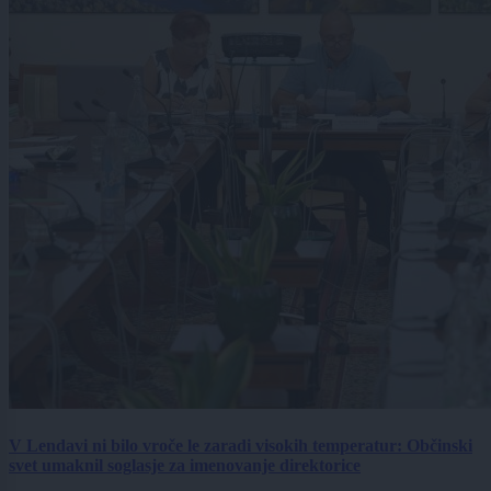
V Lendavi ni bilo vroče le zaradi visokih temperatur: Občinski
svet umaknil soglasje za imenovanje direktorice