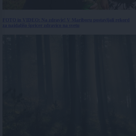
FOTO in VIDEO: Na zdravje! V Mariboru postavljali rekord
za najdaljšo špricer zdravico na svetu