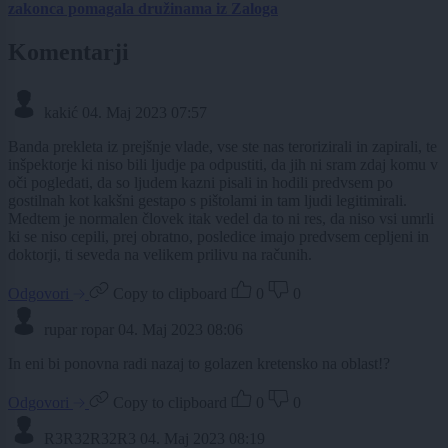
zakonca pomagala družinama iz Zaloga
Komentarji
kakić
04. Maj 2023 07:57
Banda prekleta iz prejšnje vlade, vse ste nas terorizirali in zapirali, te
inšpektorje ki niso bili ljudje pa odpustiti, da jih ni sram zdaj komu v
oči pogledati, da so ljudem kazni pisali in hodili predvsem po
gostilnah kot kakšni gestapo s pištolami in tam ljudi legitimirali.
Medtem je normalen človek itak vedel da to ni res, da niso vsi umrli
ki se niso cepili, prej obratno, posledice imajo predvsem cepljeni in
doktorji, ti seveda na velikem prilivu na računih.
Odgovori
Copy to clipboard
0
0
rupar ropar
04. Maj 2023 08:06
In eni bi ponovna radi nazaj to golazen kretensko na oblast!?
Odgovori
Copy to clipboard
0
0
R3R32R32R3
04. Maj 2023 08:19