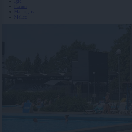
Igre
Forum
Mali oglasi
Malice