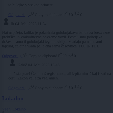
to bi lejko v vsakon primere
Odgovori
Copy to clipboard
0
0
lk
04. Maj 2023 11:24
Naj napišejo, koliko je pokasirala golobnjakova banda za brezvezne
prekrške in vsakodnevne odvzeme vozil. Postali smo policijska
država, samo ti golobnjaki tega ne vidijo. Vladajo pa nam sami
tajkuni, celotna vlada pa je ena sama časovnica. FUJ IN FEJ.
Odgovori
Copy to clipboard
0
0
Kakič
04. Maj 2023 13:46
Ik, čista prav! Če nimaš registerano,, ali izpita nimaš kaj iskati na
cesti. Zakon velja za vse, amen.
Odgovori
Copy to clipboard
0
0
Lokalno
Vse v Lokalno