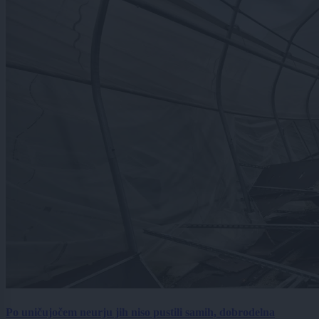
Po uničujočem neurju jih niso pustili samih, dobrodelna