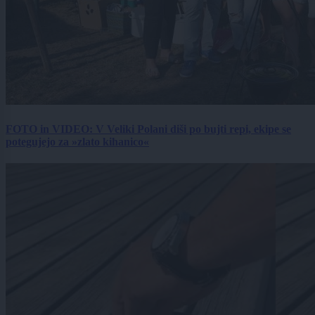
FOTO in VIDEO: V Veliki Polani diši po bujti repi, ekipe se
potegujejo za »zlato kihanico«