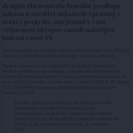
drugim obravnavala besedilo predloga
zakona o ureditvi nekaterih vprašanj v
zvezi s prekrški, storjenimi v času
veljavnosti ukrepov zaradi nalezljive
bolezni covid-19.
Med drugim gre za vprašanja ustavitve teh postopkov in izvrševanja
sankcij ter določitev organov odločanja v skladu z zakonom.
Predlog zakona celovito ureja področje izplačila zneska glob,
stroškov prekrškovnega postopka, postopka prisilne izterjave in
odvzete premoženjske koristi v zvezi s prekrškovnimi postopki, ki
so se vodili za prekrške, storjene med 7. marcem 2020 in 30. majem
2022, kot kršitev ukrepov za preprečevanje širjenja nalezljive
bolezni covid-19.
Ureditev temelji na analizi pravnih podlag, ki so bile
uporabljene v prekrškovnih postopkih proti
posameznikom zaradi kršitev ukrepov zoper virusno
bolezen covid-19, in izhodiščih za pripravo normativnih
rešitev, ki jih je sprejela vlada na seji 24. novembra
2022.