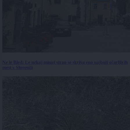
Ne le Bled: Le nekaj minut stran se skriva eno najbolj očarljivih
mest v Sloveniji