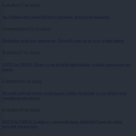
Lokalno
13 ur nazaj
Na Tišinski ulici postavili števec prometa, preverjajo kolesarje
Gospodarstvo
13 ur nazaj
Električni avto brez subvencije: Preverili smo, če ga je še vredno kupiti
Kronika
15 ur nazaj
FOTO in VIDEO: Zletel s ceste pred Kruplivnikom, voznike opozarjajo naj
pazijo
Globalno
16 ur nazaj
Hrvaški policisti pišejo visoke kazni: Toliko bi plačali, če vas dobijo brez
vozniškega dovoljenja
Lokalno
16 ur nazaj
FOTO in VIDEO: Lendava v znamenju konj, jubilejni Pomurski galop
privabil obiskovalce