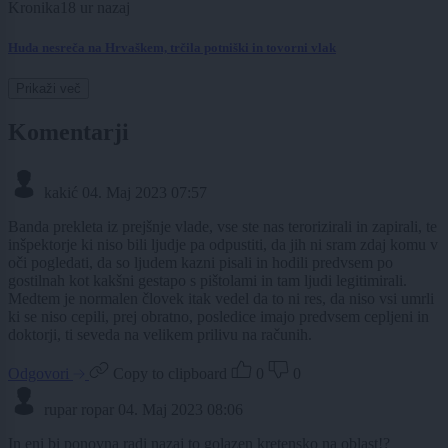
Kronika
18 ur nazaj
Huda nesreča na Hrvaškem, trčila potniški in tovorni vlak
Prikaži več
Komentarji
kakić
04. Maj 2023 07:57
Banda prekleta iz prejšnje vlade, vse ste nas terorizirali in zapirali, te
inšpektorje ki niso bili ljudje pa odpustiti, da jih ni sram zdaj komu v
oči pogledati, da so ljudem kazni pisali in hodili predvsem po
gostilnah kot kakšni gestapo s pištolami in tam ljudi legitimirali.
Medtem je normalen človek itak vedel da to ni res, da niso vsi umrli
ki se niso cepili, prej obratno, posledice imajo predvsem cepljeni in
doktorji, ti seveda na velikem prilivu na računih.
Odgovori
Copy to clipboard
0
0
rupar ropar
04. Maj 2023 08:06
In eni bi ponovna radi nazaj to golazen kretensko na oblast!?