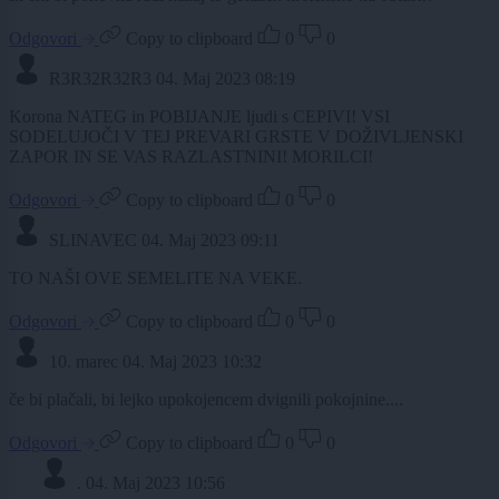
Odgovori
Copy to clipboard
0
0
R3R32R32R3
04. Maj 2023 08:19
Korona NATEG in POBIJANJE ljudi s CEPIVI! VSI
SODELUJOČI V TEJ PREVARI GRSTE V DOŽIVLJENSKI
ZAPOR IN SE VAS RAZLASTNINI! MORILCI!
Odgovori
Copy to clipboard
0
0
SLINAVEC
04. Maj 2023 09:11
TO NAŠI OVE SEMELITE NA VEKE.
Odgovori
Copy to clipboard
0
0
10. marec
04. Maj 2023 10:32
če bi plačali, bi lejko upokojencem dvignili pokojnine....
Odgovori
Copy to clipboard
0
0
.
04. Maj 2023 10:56