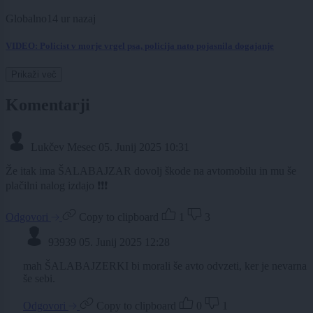
Globalno
14 ur nazaj
VIDEO: Policist v morje vrgel psa, policija nato pojasnila dogajanje
Prikaži več
Komentarji
Lukčev Mesec
05. Junij 2025 10:31
Že itak ima ŠALABAJZAR dovolj škode na avtomobilu in mu še
plačilni nalog izdajo ❗❗❗
Odgovori
Copy to clipboard
1
3
93939
05. Junij 2025 12:28
mah ŠALABAJZERKI bi morali še avto odvzeti, ker je nevarna
še sebi.
Odgovori
Copy to clipboard
0
1