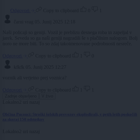
Odgovori
Copy to clipboard
0
1
čarni vrag
05. Junij 2025 12:18
Naši policaji so geniji. Vozil je preblizu desnega roba in zapeljal v
jarek. Seveda so ga naši geniji nagradili še s plačilnim nalogom. Bolj
noro ne more biti. To so zdaj takoimenovane podrobnosti nesreče.
Odgovori
Copy to clipboard
1
0
kfkfk
05. Junij 2025 12:27
voznik ali verjetno prej voznica?
Odgovori
Copy to clipboard
1
1
Zadnje objavljeno
V živo
Lokalno
2 uri nazaj
Občina Puconci: Stroški šolskih prevozov eksplodirali, v petih letih poskočili
za skoraj 150 odstotkov
Lokalno
2 uri nazaj