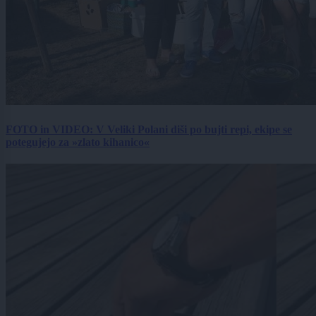
FOTO in VIDEO: V Veliki Polani diši po bujti repi, ekipe se
potegujejo za »zlato kihanico«