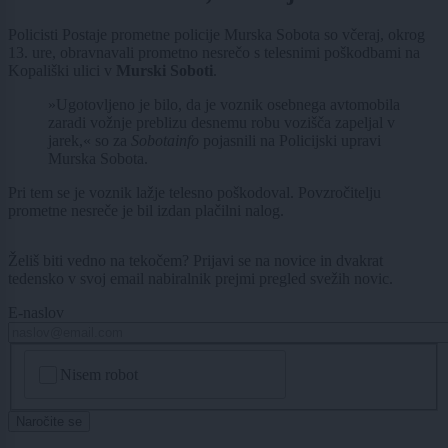
Policisti Postaje prometne policije Murska Sobota so včeraj, okrog
13. ure, obravnavali prometno nesrečo s telesnimi poškodbami na
Kopališki ulici v
Murski Soboti
.
»Ugotovljeno je bilo, da je voznik osebnega avtomobila
zaradi vožnje preblizu desnemu robu vozišča zapeljal v
jarek,« so za
Sobotainfo
pojasnili na Policijski upravi
Murska Sobota.
Pri tem se je voznik lažje telesno poškodoval. Povzročitelju
prometne nesreče je bil izdan plačilni nalog.
Želiš biti vedno na tekočem? Prijavi se na novice in dvakrat
tedensko v svoj email nabiralnik prejmi pregled svežih novic.
E-naslov
CAPTCHA
Nisem robot
Naročite se