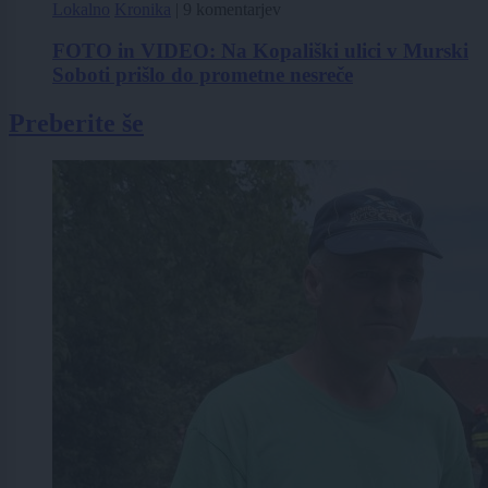
Lokalno
Kronika
|
9 komentarjev
FOTO in VIDEO: Na Kopališki ulici v Murski
Soboti prišlo do prometne nesreče
Preberite še