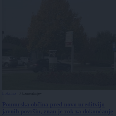
Lokalno
|
0 komentarjev
Pomurska občina pred novo ureditvijo
javnih površin, znan je rok za dokončanje