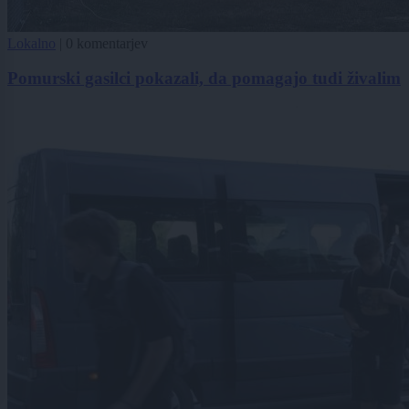
Lokalno
|
0 komentarjev
Pomurski gasilci pokazali, da pomagajo tudi živalim