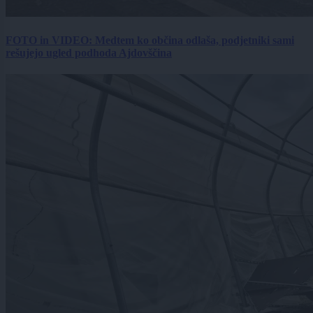
FOTO in VIDEO: Medtem ko občina odlaša, podjetniki sami
rešujejo ugled podhoda Ajdovščina