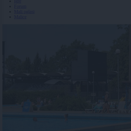
Igre
Forum
Mali oglasi
Malice