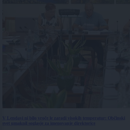
V Lendavi ni bilo vroče le zaradi visokih temperatur: Občinski
svet umaknil soglasje za imenovanje direktorice