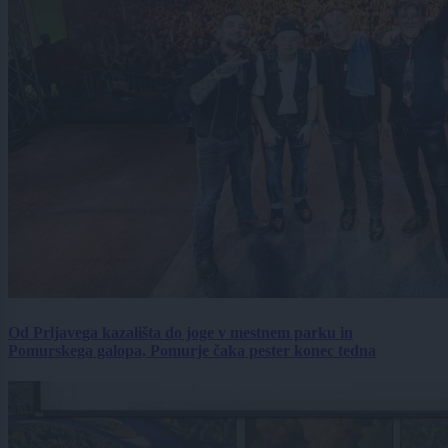
Od Prljavega kazališta do joge v mestnem parku in
Pomurskega galopa, Pomurje čaka pester konec tedna