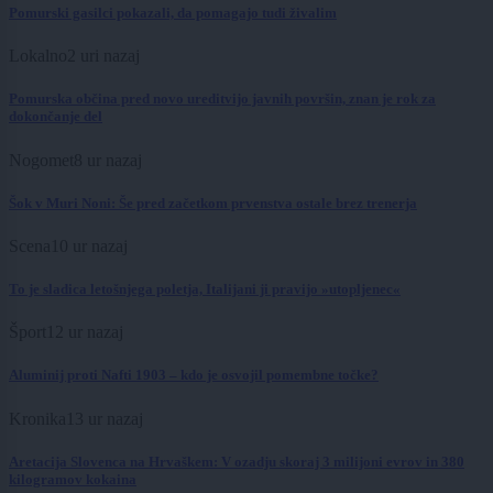
Pomurski gasilci pokazali, da pomagajo tudi živalim
Lokalno
2 uri nazaj
Pomurska občina pred novo ureditvijo javnih površin, znan je rok za
dokončanje del
Nogomet
8 ur nazaj
Šok v Muri Noni: Še pred začetkom prvenstva ostale brez trenerja
Scena
10 ur nazaj
To je sladica letošnjega poletja, Italijani ji pravijo »utopljenec«
Šport
12 ur nazaj
Aluminij proti Nafti 1903 – kdo je osvojil pomembne točke?
Kronika
13 ur nazaj
Aretacija Slovenca na Hrvaškem: V ozadju skoraj 3 milijoni evrov in 380
kilogramov kokaina