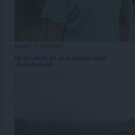
Lokalno
|
15 komentarjev
Bil je v službi, ko ga je poklical sosed:
»Katastrofa je!«