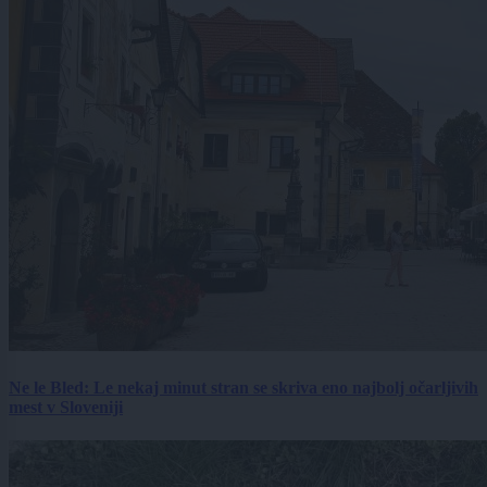
Ne le Bled: Le nekaj minut stran se skriva eno najbolj očarljivih
mest v Sloveniji