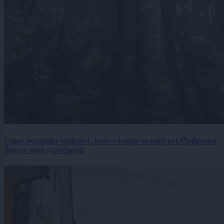
Umor avstrijske vplivnice, katere truplo so našli pri Majšperku,
dobiva nove razsežnosti