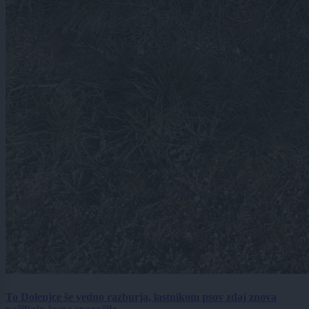
To Dolenjce še vedno razburja, lastnikom psov zdaj znova