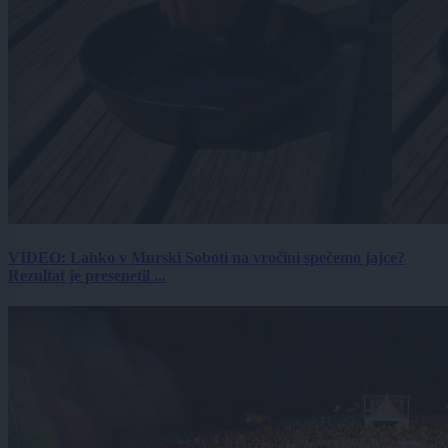
VIDEO: Lahko v Murski Soboti na vročini spečemo jajce?
Rezultat je presenetil ...