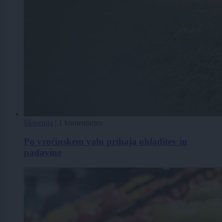
Slovenija
|
1 komentarjev
Po vročinskem valu prihaja ohladitev in
padavine