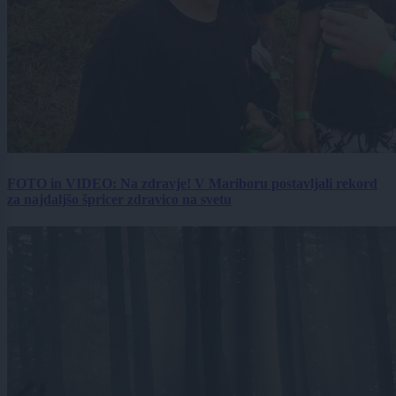
FOTO in VIDEO: Na zdravje! V Mariboru postavljali rekord
za najdaljšo špricer zdravico na svetu