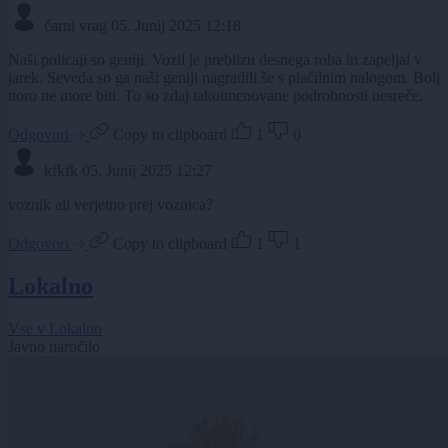
čarni vrag
05. Junij 2025 12:18
Naši policaji so geniji. Vozil je preblizu desnega roba in zapeljal v
jarek. Seveda so ga naši geniji nagradili še s plačilnim nalogom. Bolj
noro ne more biti. To so zdaj takoimenovane podrobnosti nesreče.
Odgovori
Copy to clipboard
1
0
kfkfk
05. Junij 2025 12:27
voznik ali verjetno prej voznica?
Odgovori
Copy to clipboard
1
1
Lokalno
Vse v Lokalno
Javno naročilo