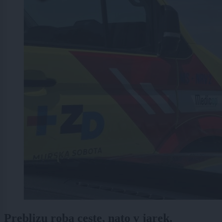
Preblizu roba ceste, nato v jarek.