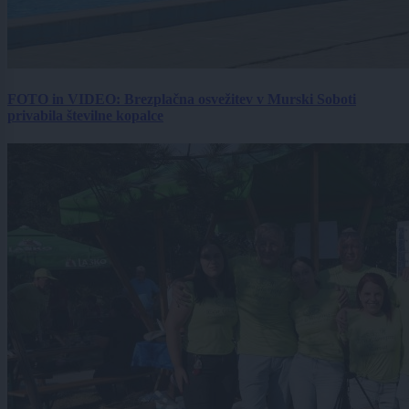
FOTO in VIDEO: Brezplačna osvežitev v Murski Soboti
privabila številne kopalce