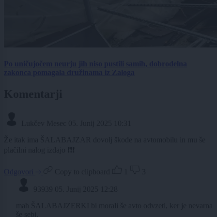
Po uničujočem neurju jih niso pustili samih, dobrodelna
zakonca pomagala družinama iz Zaloga
Komentarji
Lukčev Mesec
05. Junij 2025 10:31
Že itak ima ŠALABAJZAR dovolj škode na avtomobilu in mu še
plačilni nalog izdajo ❗❗❗
Odgovori
Copy to clipboard
1
3
93939
05. Junij 2025 12:28
mah ŠALABAJZERKI bi morali še avto odvzeti, ker je nevarna
še sebi.