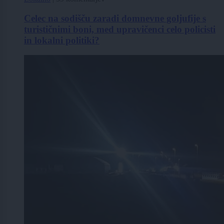
Celec na sodišču zaradi domnevne goljufije s
turističnimi boni, med upravičenci celo policisti
in lokalni politiki?