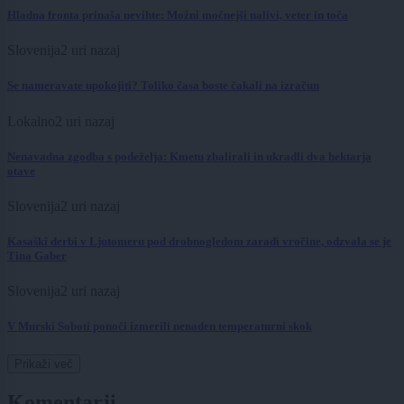
Hladna fronta prinaša nevihte: Možni močnejši nalivi, veter in toča
Slovenija
2 uri nazaj
Se nameravate upokojiti? Toliko časa boste čakali na izračun
Lokalno
2 uri nazaj
Nenavadna zgodba s podeželja: Kmetu zbalirali in ukradli dva hektarja
otave
Slovenija
2 uri nazaj
Kasaški derbi v Ljutomeru pod drobnogledom zaradi vročine, odzvala se je
Tina Gaber
Slovenija
2 uri nazaj
V Murski Soboti ponoči izmerili nenaden temperaturni skok
Prikaži več
Komentarji