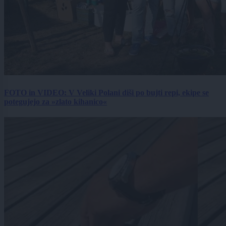
FOTO in VIDEO: V Veliki Polani diši po bujti repi, ekipe se
potegujejo za »zlato kihanico«