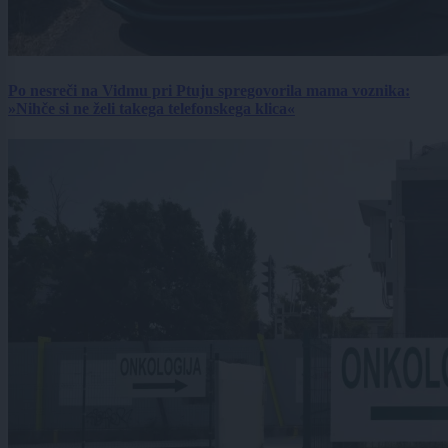
Po nesreči na Vidmu pri Ptuju spregovorila mama voznika:
»Nihče si ne želi takega telefonskega klica«