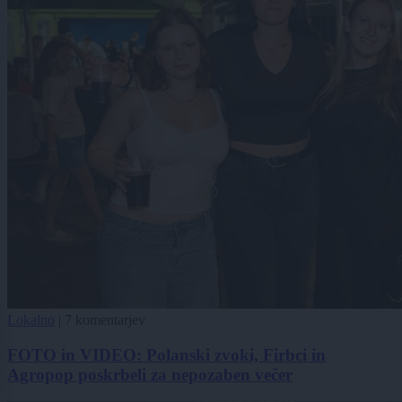
Lokalno
|
7 komentarjev
FOTO in VIDEO: Polanski zvoki, Firbci in
Agropop poskrbeli za nepozaben večer