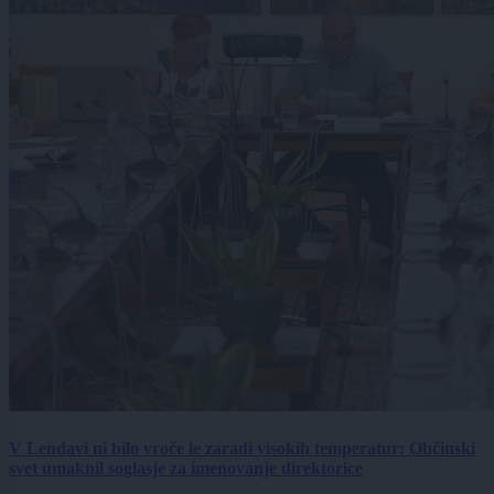
V Lendavi ni bilo vroče le zaradi visokih temperatur: Občinski
svet umaknil soglasje za imenovanje direktorice