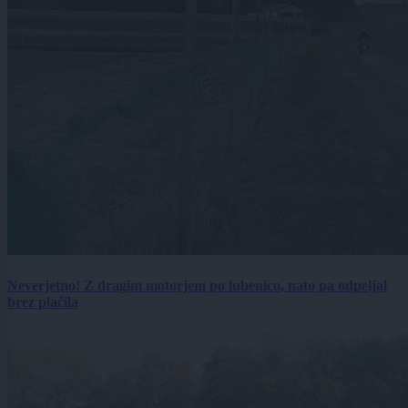
Neverjetno! Z dragim motorjem po lubenico, nato pa odpeljal
brez plačila