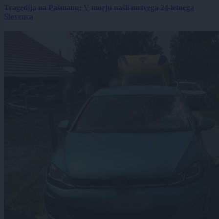
Tragedija na Pašmanu: V morju našli mrtvega 24-letnega
Slovenca