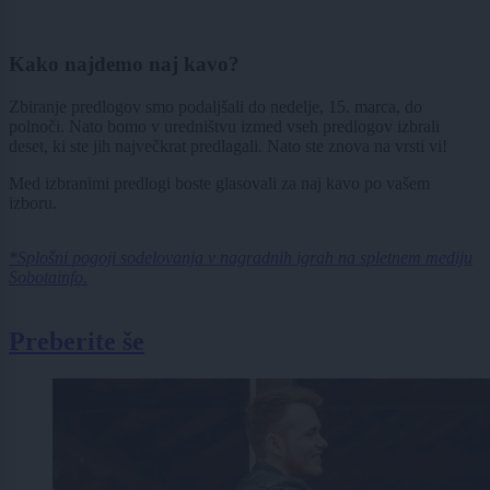
Kako najdemo naj kavo?
Zbiranje predlogov smo podaljšali do nedelje, 15. marca, do
polnoči. Nato bomo v uredništvu izmed vseh predlogov izbrali
deset, ki ste jih največkrat predlagali. Nato ste znova na vrsti vi!
Med izbranimi predlogi boste glasovali za naj kavo po vašem
izboru.
*Splošni pogoji sodelovanja v nagradnih igrah na spletnem mediju
Sobotainfo.
Preberite še