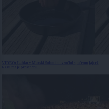
VIDEO: Lahko v Murski Soboti na vročini spečemo jajce?
Rezultat je presenetil ...