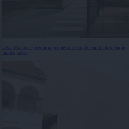
UKC Maribor spreminja prometni režim, dostop do onkologije
bo drugačen