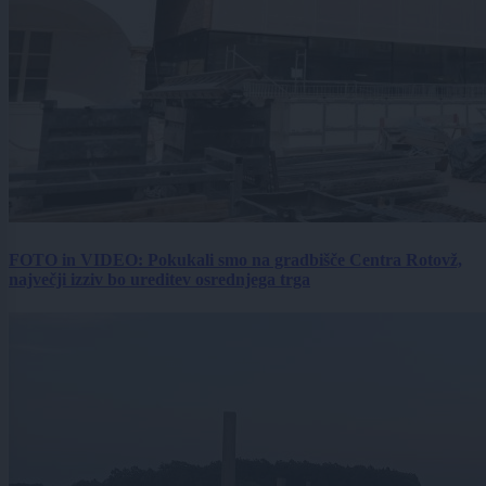
FOTO in VIDEO: Pokukali smo na gradbišče Centra Rotovž,
največji izziv bo ureditev osrednjega trga