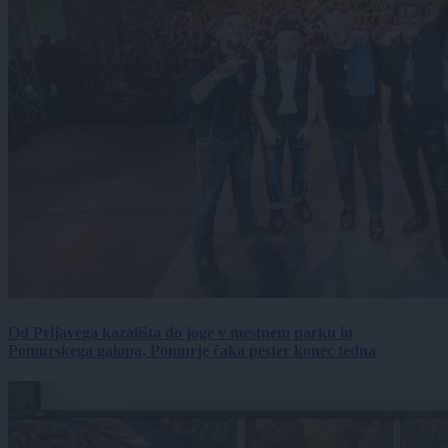
Od Prljavega kazališta do joge v mestnem parku in
Pomurskega galopa, Pomurje čaka pester konec tedna