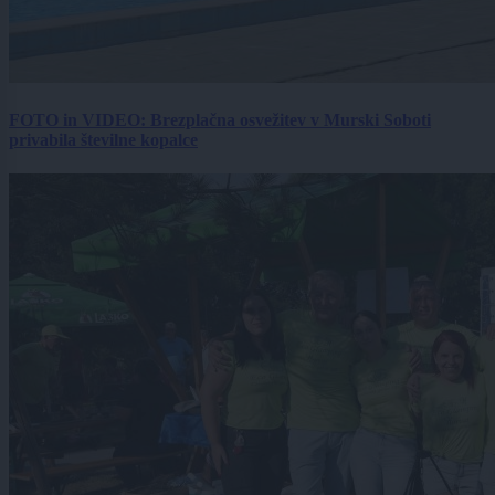
FOTO in VIDEO: Brezplačna osvežitev v Murski Soboti
privabila številne kopalce