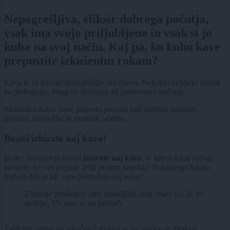
Nepogrešljiva, eliksir dobrega počutja,
vsak ima svojo priljubljeno in vsak si jo
kuha na svoj način. Kaj pa, ko kuho kave
prepustite izkušenim rokam?
Kava je za mnoge nepogrešljiv del dneva. Nekateri jo pijejo zjutraj
za prebujanje, drugi ob druženju ali poslovnem srečanju.
Skodelica dobre kave pogosto pomeni tudi prijeten ambient,
prijazno postrežbo in trenutek oddiha.
Bralci izbirate naj kavo!
Bralci
Sobotainfo
tokrat
izbirate naj kavo
. V kateri lokal najraje
zavijete, ko vas popade želja po tem napitku? Iz katerega lokala
najbolj diši in kje vam postrežejo naj kavo?
Zbiranje predlogov smo podaljšali, zdaj imate čas še do
nedelje, 15. marca, do polnoči.
Želiš biti vedno na tekočem? Prijavi se na novice in dvakrat