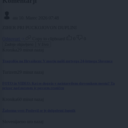
Komentarji
ata
10. Marec 2026 07:48
ZIHER PRI PUCKOJOVON DUPLINI
Odgovori
Copy to clipboard
0
0
Zadnje objavljeno
V živo
Kronika
29 minut nazaj
Tragedija na Hrvaškem: V morju našli mrtvega 24-letnega Slovenca
Turizem
29 minut nazaj
FOTO in VIDEO: Kaj se dogaja v najstarejšem slovenskem mestu? Ta
prizor nad mestom je povsem resničen
Kronika
60 minut nazaj
Žalostna vest: Poslovil se je dolgoletni župnik
Slovenija
eno uro nazaj