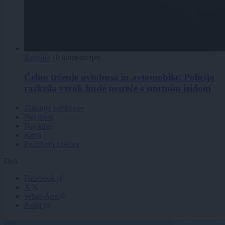
Kronika
|
0 komentarjev
Čelno trčenje avtobusa in avtomobila: Policija
razkrila vzrok hude nesreče s smrtnim izidom
Zbiranje predlogov
Naj izbor
Naj kava
Kava
Po izboru bralcev
Deli
Facebook
X
WhatsApp
Pošlji