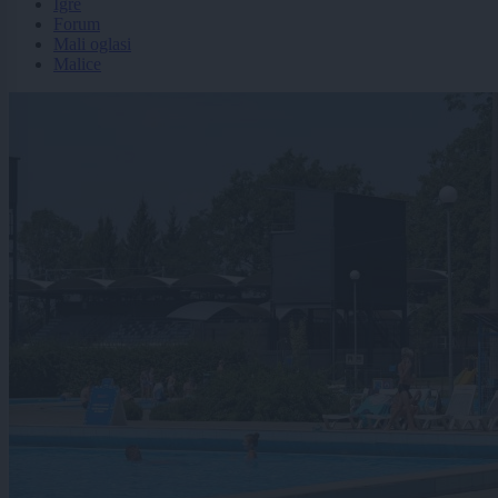
Igre
Forum
Mali oglasi
Malice