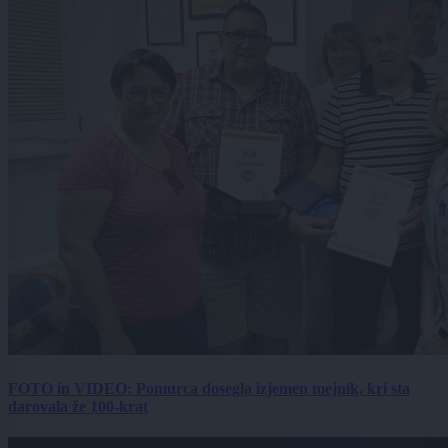
FOTO in VIDEO: Pomurca dosegla izjemen mejnik, kri sta
darovala že 100-krat