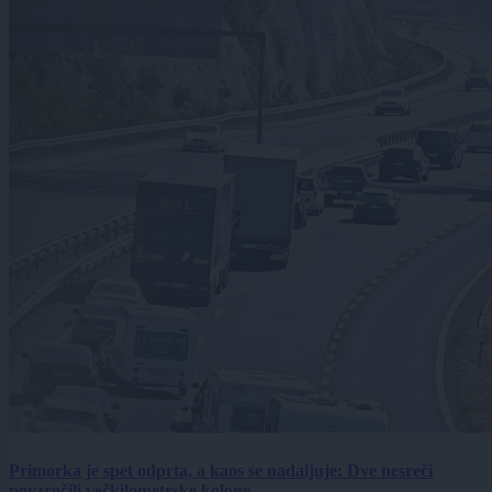
Primorka je spet odprta, a kaos se nadaljuje: Dve nesreči
povzročili večkilometrske kolone