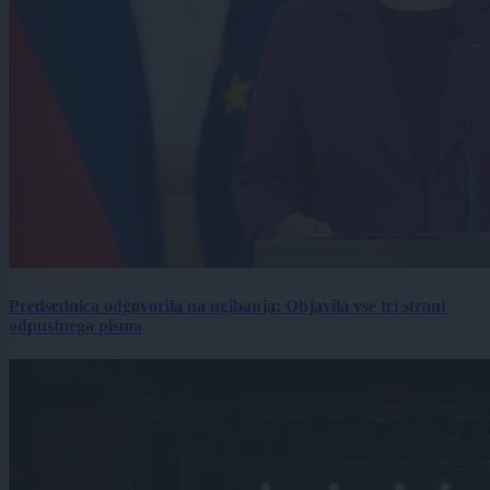
Predsednica odgovorila na ugibanja: Objavila vse tri strani
odpustnega pisma