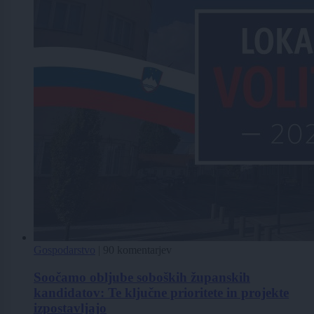
Gospodarstvo
|
90 komentarjev
Soočamo obljube soboških županskih
kandidatov: Te ključne prioritete in projekte
izpostavljajo