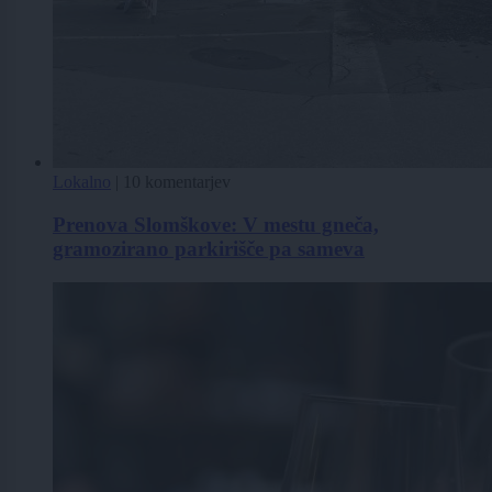
Lokalno
|
10 komentarjev
Prenova Slomškove: V mestu gneča,
gramozirano parkirišče pa sameva