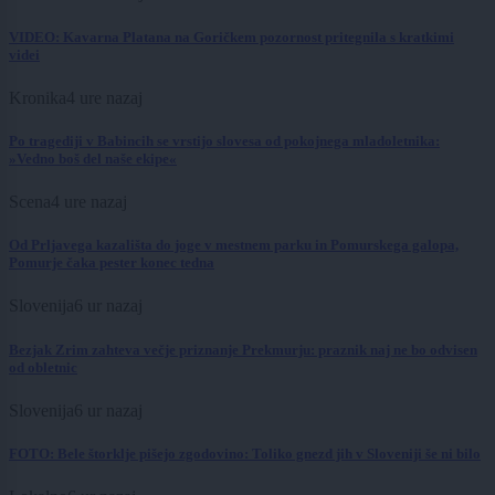
VIDEO: Kavarna Platana na Goričkem pozornost pritegnila s kratkimi
videi
Kronika
4 ure nazaj
Po tragediji v Babincih se vrstijo slovesa od pokojnega mladoletnika:
»Vedno boš del naše ekipe«
Scena
4 ure nazaj
Od Prljavega kazališta do joge v mestnem parku in Pomurskega galopa,
Pomurje čaka pester konec tedna
Slovenija
6 ur nazaj
Bezjak Zrim zahteva večje priznanje Prekmurju: praznik naj ne bo odvisen
od obletnic
Slovenija
6 ur nazaj
FOTO: Bele štorklje pišejo zgodovino: Toliko gnezd jih v Sloveniji še ni bilo