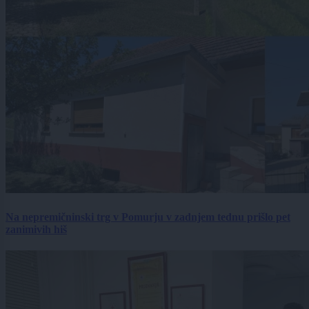
Na nepremičninski trg v Pomurju v zadnjem tednu prišlo pet
zanimivih hiš