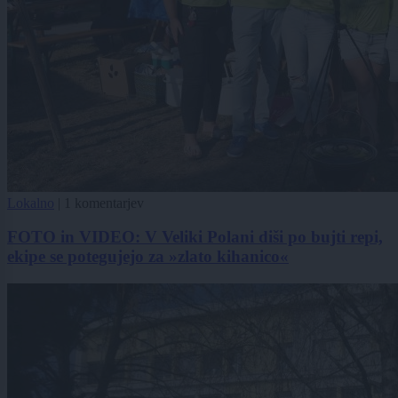
Lokalno
|
1 komentarjev
FOTO in VIDEO: V Veliki Polani diši po bujti repi,
ekipe se potegujejo za »zlato kihanico«