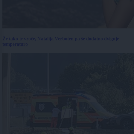
Že tako je vroče, Natalija Verboten pa še dodatno dviguje
temperaturo