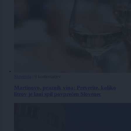
Slovenija
|
9 komentarjev
Martinovo, praznik vina: Preverite, koliko
litrov je lani spil povprečen Slovenec