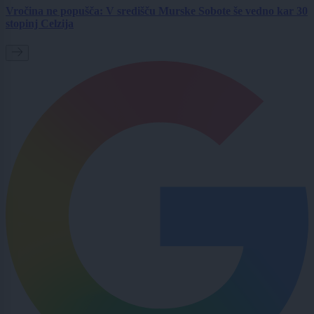
Vročina ne popušča: V središču Murske Sobote še vedno kar 30
stopinj Celzija