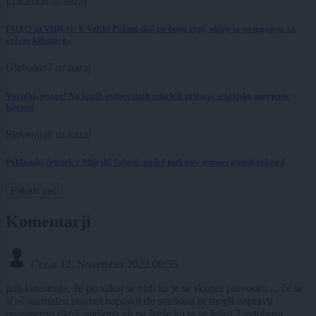
Lokalno
6 ur nazaj
FOTO in VIDEO: V Veliki Polani diši po bujti repi, ekipe se potegujejo za
»zlato kihanico«
Globalno
7 ur nazaj
Vozniki, pozor! Na štirih avtocestnih odsekih prihaja sekcijsko merjenje
hitrosti
Slovenija
8 ur nazaj
Peklenski četrtek v Murski Soboti, padel tudi nov temperaturni rekord
Prikaži več
Komentarji
Cezar
12. November 2022 08:35
pali katastrofa, že po slikaj se vidi ka je se skuper prevosko ... če se
ščeš normalen promet napravti do stadiona bi mogli napravti
enosmerno okoli stadiona ali pa šurše ka ta se lejko 2 avtobusa