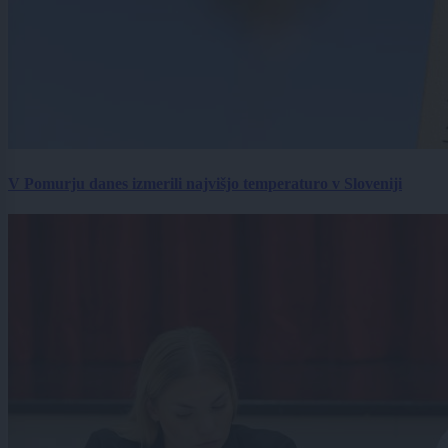
V Pomurju danes izmerili najvišjo temperaturo v Sloveniji