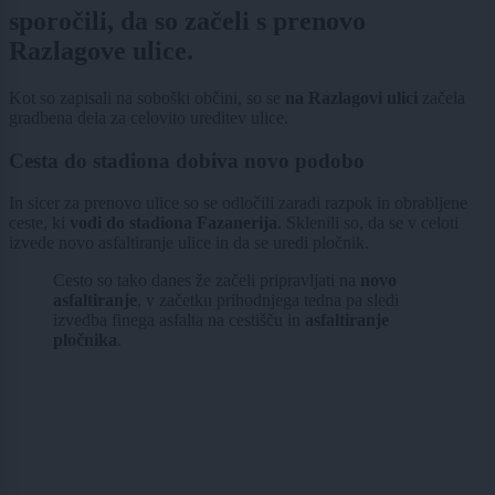
sporočili, da so začeli s prenovo
Razlagove ulice.
Kot so zapisali na soboški občini, so se
na Razlagovi ulici
začela
gradbena dela za celovito ureditev ulice.
Cesta do stadiona dobiva novo podobo
In sicer za prenovo ulice so se odločili zaradi razpok in obrabljene
ceste, ki
vodi do stadiona Fazanerija
. Sklenili so, da se v celoti
izvede novo asfaltiranje ulice in da se uredi pločnik.
Cesto so tako danes že začeli pripravljati na
novo
asfaltiranje
, v začetku prihodnjega tedna pa sledi
izvedba finega asfalta na cestišču in
asfaltiranje
pločnika
.