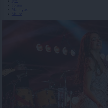
Igre
Forum
Mali oglasi
Malice