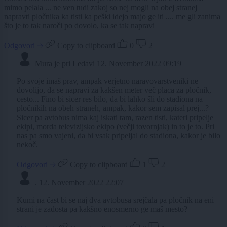
mimo pelala ... ne ven tudi zakoj so nej mogli na obej stranej
napravti pločnika ka tisti ka peški idejo majo ge iti .... me gli zanima
što je to tak naroči po dovolo, ka se tak napravi
Odgovori
Copy to clipboard
0
2
Mura je pri Ledavi
12. November 2022 09:19
Po svoje imaš prav, ampak verjetno naravovarstveniki ne
dovolijo, da se napravi za kakšen meter več placa za pločnik,
cesto... Fino bi sicer res bilo, da bi lahko šli do stadiona na
pločnikih na obeh straneh, ampak, kakor sem zapisal prej...?
Sicer pa avtobus nima kaj iskati tam, razen tisti, kateri pripelje
ekipi, morda televizijsko ekipo (večji tovornjak) in to je to. Pri
nas pa smo vajeni, da bi vsak pripeljal do stadiona, kakor je bilo
nekoč.
Odgovori
Copy to clipboard
1
2
.
12. November 2022 22:07
Kumi na čast bi se naj dva avtobusa srejčala pa pločnik na eni
strani je zadosta pa kakšno enosmerno ge maš mesto?