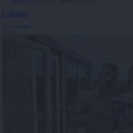
Odgovori
Copy to clipboard
0
1
Lokalno
Vse v Lokalno
zabavno