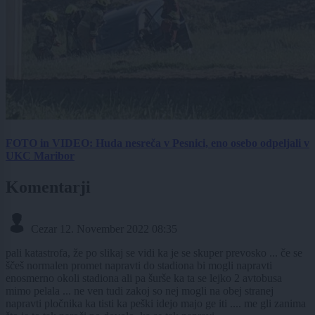
FOTO in VIDEO: Huda nesreča v Pesnici, eno osebo odpeljali v
UKC Maribor
Komentarji
Cezar
12. November 2022 08:35
pali katastrofa, že po slikaj se vidi ka je se skuper prevosko ... če se
ščeš normalen promet napravti do stadiona bi mogli napravti
enosmerno okoli stadiona ali pa šurše ka ta se lejko 2 avtobusa
mimo pelala ... ne ven tudi zakoj so nej mogli na obej stranej
napravti pločnika ka tisti ka peški idejo majo ge iti .... me gli zanima