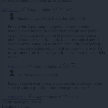
što je to tak naroči po dovolo, ka se tak napravi
Odgovori
Copy to clipboard
0
2
Mura je pri Ledavi
12. November 2022 09:19
Po svoje imaš prav, ampak verjetno naravovarstveniki ne
dovolijo, da se napravi za kakšen meter več placa za pločnik,
cesto... Fino bi sicer res bilo, da bi lahko šli do stadiona na
pločnikih na obeh straneh, ampak, kakor sem zapisal prej...?
Sicer pa avtobus nima kaj iskati tam, razen tisti, kateri pripelje
ekipi, morda televizijsko ekipo (večji tovornjak) in to je to. Pri
nas pa smo vajeni, da bi vsak pripeljal do stadiona, kakor je bilo
nekoč.
Odgovori
Copy to clipboard
1
2
.
12. November 2022 22:07
Kumi na čast bi se naj dva avtobusa srejčala pa pločnik na eni
strani je zadosta pa kakšno enosmerno ge maš mesto?
Odgovori
Copy to clipboard
0
1
Zadnje objavljeno
V živo
Lokalno
3 ure nazaj