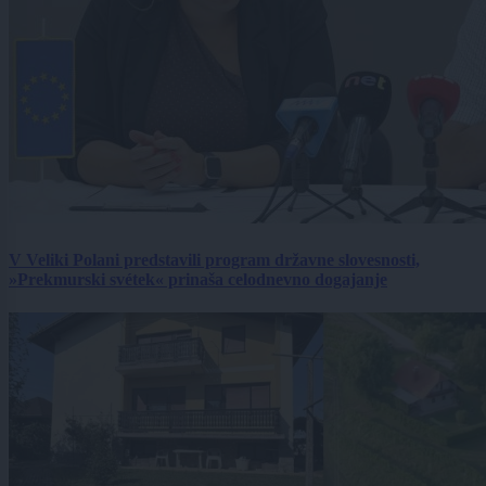
V Veliki Polani predstavili program državne slovesnosti,
»Prekmurski svétek« prinaša celodnevno dogajanje