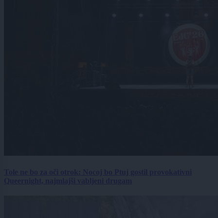
Tole ne bo za oči otrok: Nocoj bo Ptuj gostil provokativni
Queernight, najmlajši vabljeni drugam