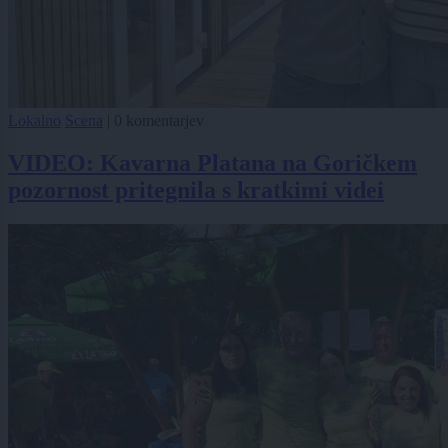
Lokalno
Scena
|
0 komentarjev
VIDEO: Kavarna Platana na Goričkem
pozornost pritegnila s kratkimi videi