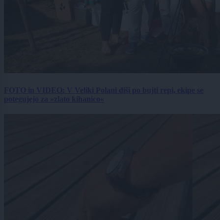
FOTO in VIDEO: V Veliki Polani diši po bujti repi, ekipe se
potegujejo za »zlato kihanico«