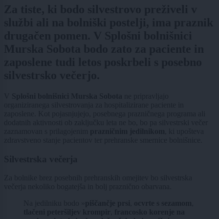
Za tiste, ki bodo silvestrovo preživeli v
službi ali na bolniški postelji, ima praznik
drugačen pomen. V Splošni bolnišnici
Murska Sobota bodo zato za paciente in
zaposlene tudi letos poskrbeli s posebno
silvestrsko večerjo.
V
Splošni bolnišnici Murska Sobota
ne pripravljajo
organiziranega silvestrovanja za hospitalizirane paciente in
zaposlene. Kot pojasnjujejo, posebnega prazničnega programa ali
dodatnih aktivnosti ob zaključku leta ne bo, bo pa silvestrski večer
zaznamovan s prilagojenim
prazničnim jedilnikom
, ki upošteva
zdravstveno stanje pacientov ter prehranske smernice bolnišnice.
Silvestrska večerja
Za bolnike brez posebnih prehranskih omejitev bo silvestrska
večerja nekoliko bogatejša in bolj praznično obarvana.
Na jedilniku bodo »
piščančje prsi
,
ocvrte s sezamom
,
tlačeni peteršiljev krompir
,
francosko korenje na