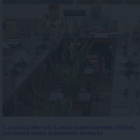
V Lendavi ni bilo vroče le zaradi visokih temperatur: Občinski
svet umaknil soglasje za imenovanje direktorice