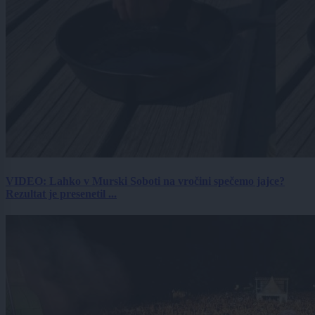
VIDEO: Lahko v Murski Soboti na vročini spečemo jajce?
Rezultat je presenetil ...