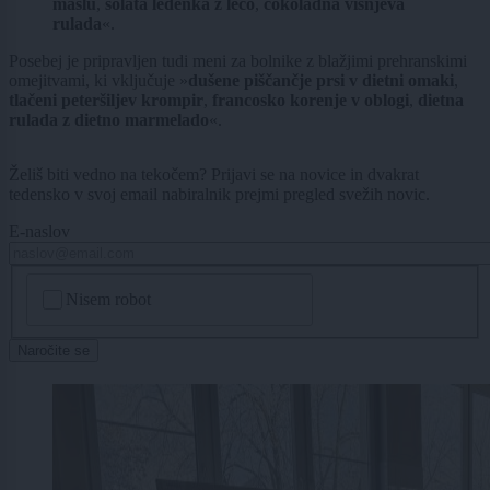
maslu
,
solata ledenka z lečo
,
čokoladna višnjeva
rulada
«.
Posebej je pripravljen tudi meni za bolnike z blažjimi prehranskimi
omejitvami, ki vključuje »
dušene piščančje prsi v dietni omaki
,
tlačeni peteršiljev krompir
,
francosko korenje v oblogi
,
dietna
rulada z dietno marmelado
«.
Želiš biti vedno na tekočem? Prijavi se na novice in dvakrat
tedensko v svoj email nabiralnik prejmi pregled svežih novic.
E-naslov
CAPTCHA
Nisem robot
Naročite se