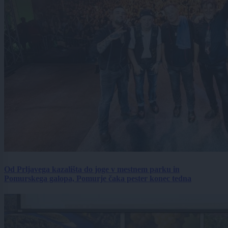
Od Prljavega kazališta do joge v mestnem parku in
Pomurskega galopa, Pomurje čaka pester konec tedna