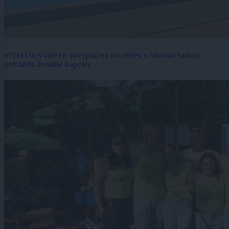
FOTO in VIDEO: Brezplačna osvežitev v Murski Soboti
privabila številne kopalce