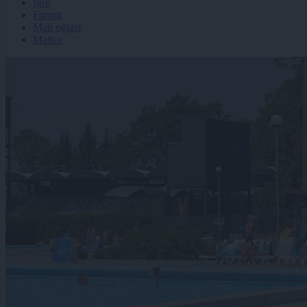
Igre
Forum
Mali oglasi
Malice