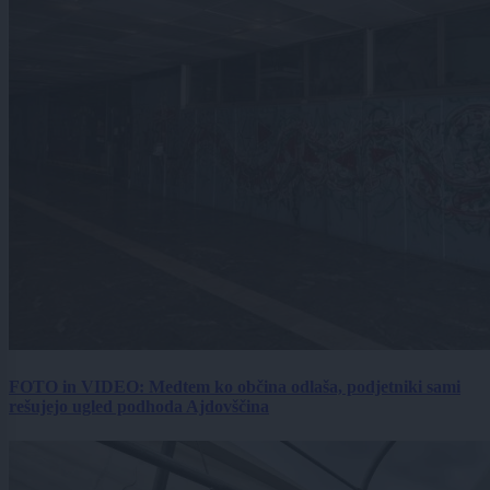
FOTO in VIDEO: Medtem ko občina odlaša, podjetniki sami
rešujejo ugled podhoda Ajdovščina