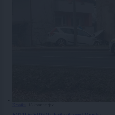
Kronika
|
18 komentarjev
FOTO in VIDEO: Počilo tik pred Mursko