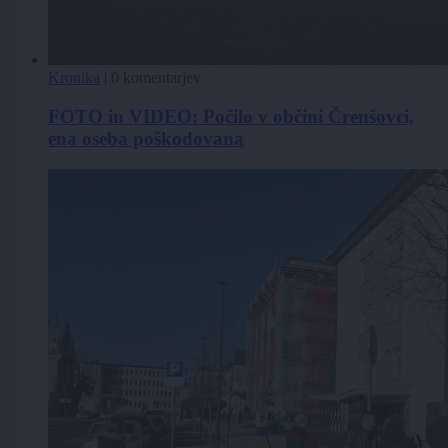
Kronika
|
0 komentarjev
FOTO in VIDEO: Počilo v občini Črenšovci,
ena oseba poškodovana