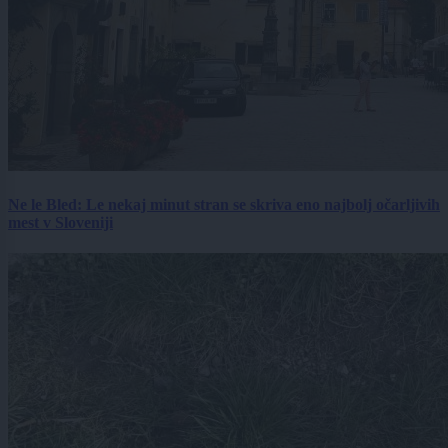
Ne le Bled: Le nekaj minut stran se skriva eno najbolj očarljivih
mest v Sloveniji