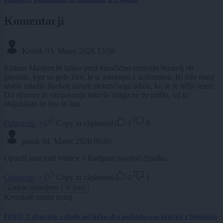
Komentarji
Kemik
03. Marec 2026 13:56
Elektro Maribor bi lahko pred množično vrnitvijo štorkelj ob
gnezdih, kjer so gole žice, le te zamenjal z izoliranimi. Bi bilo manj
ubitih mladih štorkelj zaradi električnega udara, ko se te učijo leteti.
Do obnove in vkopavanja tako še dolgo ne bo prišlo, saj to
obljubljajo že leta in leta.
Odgovori
Copy to clipboard
1
0
potok
04. Marec 2026 09:00
Opazili smo tudi vrnitev v Radgoni nasproti črpalke.
Odgovori
Copy to clipboard
0
1
Zadnje objavljeno
V živo
Kronika
8 minut nazaj
FOTO: Z gliserjem v obalo pri Krku, dva poškodovana končala v bolnišnici