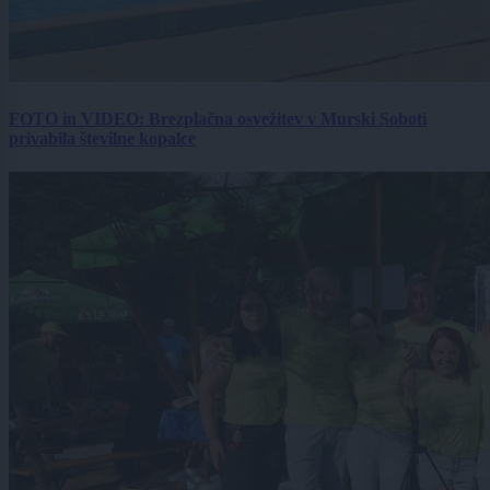
FOTO in VIDEO: Brezplačna osvežitev v Murski Soboti
privabila številne kopalce