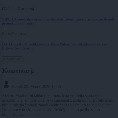
Globalno
6 ur nazaj
VIDEO: Dvonadstropni avtobus obstal na rampi trajekta, potniki ga skušali
premakniti z zibanjem
Scena
7 ur nazaj
FOTO in VIDEO: Veliki finale v Veliki Polani, festival sklenili Flirrt in
D'Kwaschen Retashy
Prikaži več
Komentarji
Kemik
03. Marec 2026 13:56
Elektro Maribor bi lahko pred množično vrnitvijo štorkelj ob
gnezdih, kjer so gole žice, le te zamenjal z izoliranimi. Bi bilo manj
ubitih mladih štorkelj zaradi električnega udara, ko se te učijo leteti.
Do obnove in vkopavanja tako še dolgo ne bo prišlo, saj to
obljubljajo že leta in leta.