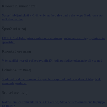
Kronika
25 minut nazaj
Na priljubljeni plaži v Crikvenici na kopalce padlo drevo, poškodovana sta
tudi dva otroka
Šport
2 uri nazaj
FOTO: Nedeljsko jutro v soboškem mestnem parku namenili jogi, pilatesu in
sprostitvi
Kronika
3 ure nazaj
V železniški nesreči poškodovanih 25 ljudi, posledice odstranjevali vso noč
Lokalno
4 ure nazaj
Sladoled za dober namen: Že peto leto zapored bodo ves dnevni izkupiček
namenili gasilcem
Scena
4 ure nazaj
Kokoši, smuči, srebrniki in celo krave: Kaj Slovenci letos množično kupujejo
na Bolhi?