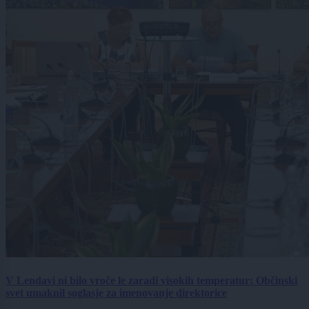
V Lendavi ni bilo vroče le zaradi visokih temperatur: Občinski
svet umaknil soglasje za imenovanje direktorice