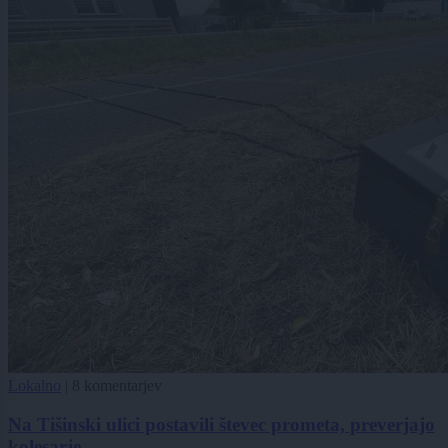
Lokalno
|
8 komentarjev
Na Tišinski ulici postavili števec prometa, preverjajo
kolesarje