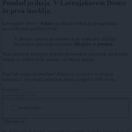
Pomlad prihaja. V Lovenjakovem Dvoru
že prva štorklja.
Lovenjakov Dvor v
Polani
pri Murski Soboti je prvega marca
razveselil prav poseben obisk.
V domače gnezdo na dimniku se je vrnila prva štorklja
in s svojim prihodom naznanila
bližajočo se pomlad.
Njen prihod je domačine prijetno presenetil in razveselil, saj štorklje
veljajo za simbol sreče, novega začetka in upanja.
Želiš biti vedno na tekočem? Prijavi se na novice in dvakrat
tedensko v svoj email nabiralnik prejmi pregled svežih novic.
E-naslov
CAPTCHA
Nisem robot
Naročite se
Po dolgi zimi in tisočih preletenih kilometrih se vsako leto vračajo iz