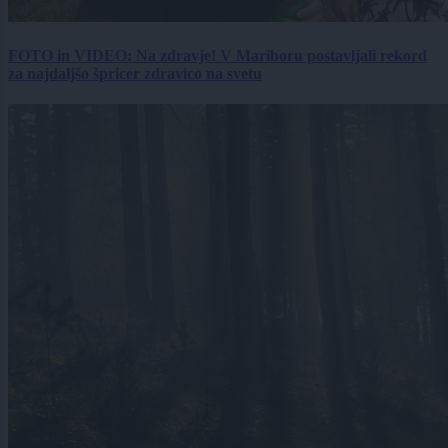
FOTO in VIDEO: Na zdravje! V Mariboru postavljali rekord
za najdaljšo špricer zdravico na svetu