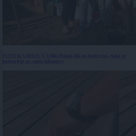
FOTO in VIDEO: V Veliki Polani diši po bujti repi, ekipe se
potegujejo za »zlato kihanico«