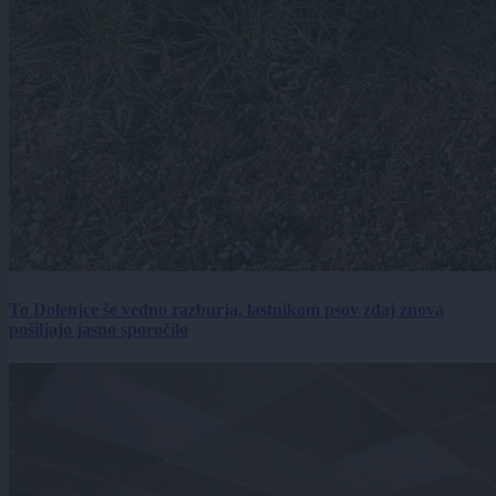
To Dolenjce še vedno razburja, lastnikom psov zdaj znova
pošiljajo jasno sporočilo