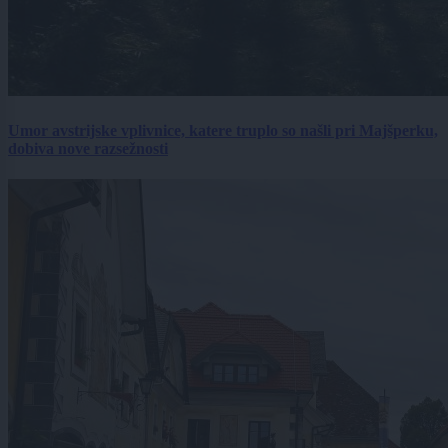
Umor avstrijske vplivnice, katere truplo so našli pri Majšperku,
dobiva nove razsežnosti