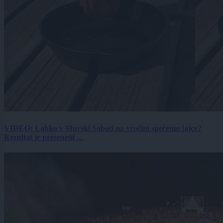
VIDEO: Lahko v Murski Soboti na vročini spečemo jajce?
Rezultat je presenetil ...