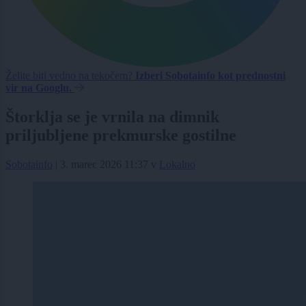
Želite biti vedno na tekočem?
Izberi Sobotainfo kot prednostni
vir na Googlu.
Štorklja se je vrnila na dimnik
priljubljene prekmurske gostilne
Sobotainfo
|
3. marec 2026 11:37
v
Lokalno