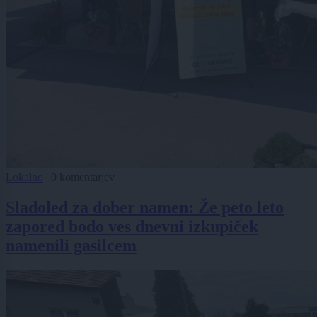
Lokalno
|
0 komentarjev
Sladoled za dober namen: Že peto leto
zapored bodo ves dnevni izkupiček
namenili gasilcem