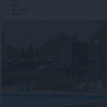
Igre
Forum
Mali oglasi
Malice