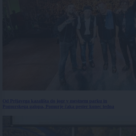
Od Prljavega kazališta do joge v mestnem parku in
Pomurskega galopa, Pomurje čaka pester konec tedna