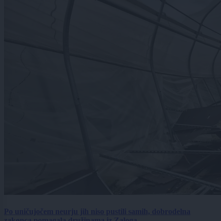
Po uničujočem neurju jih niso pustili samih, dobrodelna
zakonca pomagala družinama iz Zaloga