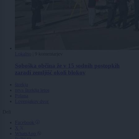
Lokalno
|
9 komentarjev
Soboška občina že v 15 sodnih postopkih
zaradi zemljišč okoli blokov
štorkja
prva štorklja letos
Polana
Lovenjakov dvor
Deli
Facebook
X
WhatsApp