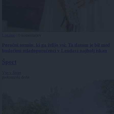
Lokalno
|
0 komentarjev
Poročni termin, ki ga želijo vsi: Ta datum je bil med
bodočimi mladoporočenci v Lendavi najbolj iskan
Šport
Vse v Šport
prekmurski derbi