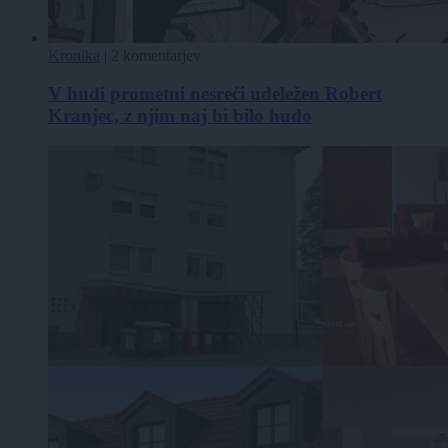
Kronika
|
2 komentarjev
V hudi prometni nesreči udeležen Robert
Kranjec, z njim naj bi bilo hudo