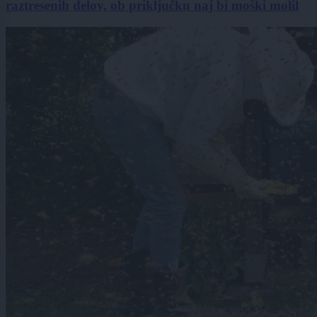
raztresenih delov, ob priključku naj bi moški molil