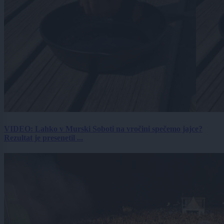
VIDEO: Lahko v Murski Soboti na vročini spečemo jajce?
Rezultat je presenetil ...