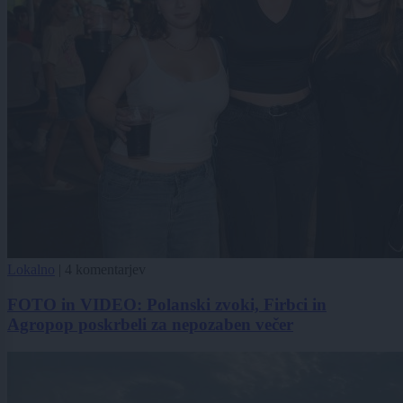
Lokalno
|
4 komentarjev
FOTO in VIDEO: Polanski zvoki, Firbci in
Agropop poskrbeli za nepozaben večer