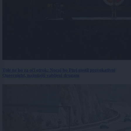
Tole ne bo za oči otrok: Nocoj bo Ptuj gostil provokativni
Queernight, najmlajši vabljeni drugam