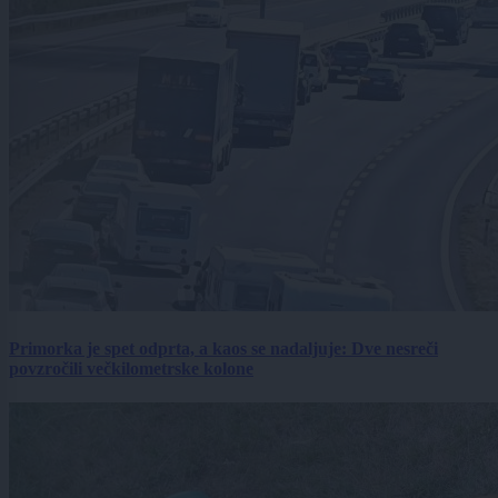
Primorka je spet odprta, a kaos se nadaljuje: Dve nesreči
povzročili večkilometrske kolone