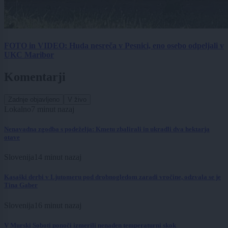
FOTO in VIDEO: Huda nesreča v Pesnici, eno osebo odpeljali v
UKC Maribor
Komentarji
Zadnje objavljeno
V živo
Lokalno
7 minut nazaj
Nenavadna zgodba s podeželja: Kmetu zbalirali in ukradli dva hektarja
otave
Slovenija
14 minut nazaj
Kasaški derbi v Ljutomeru pod drobnogledom zaradi vročine, odzvala se je
Tina Gaber
Slovenija
16 minut nazaj
V Murski Soboti ponoči izmerili nenaden temperaturni skok