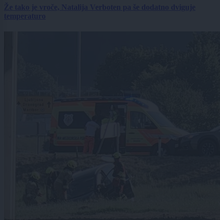
Že tako je vroče, Natalija Verboten pa še dodatno dviguje
temperaturo