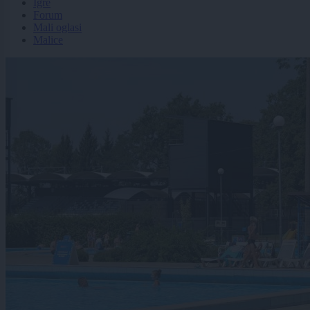
Igre
Forum
Mali oglasi
Malice