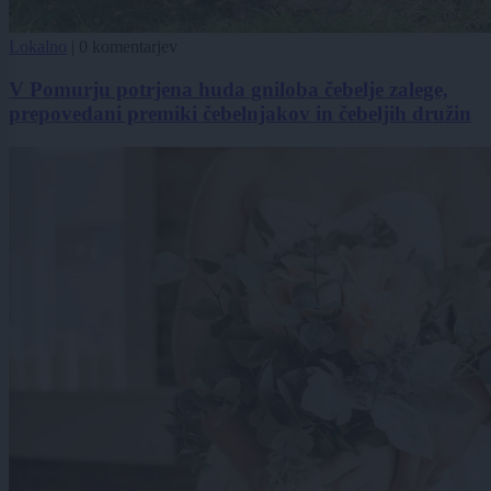
Lokalno
|
0 komentarjev
V Pomurju potrjena huda gniloba čebelje zalege,
prepovedani premiki čebelnjakov in čebeljih družin