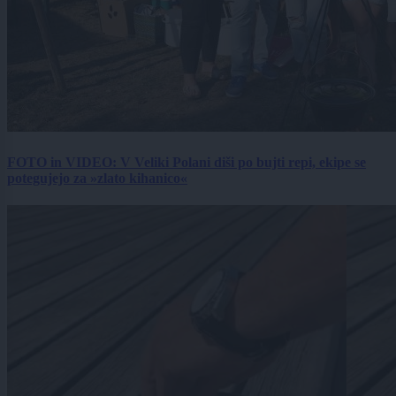
FOTO in VIDEO: V Veliki Polani diši po bujti repi, ekipe se
potegujejo za »zlato kihanico«