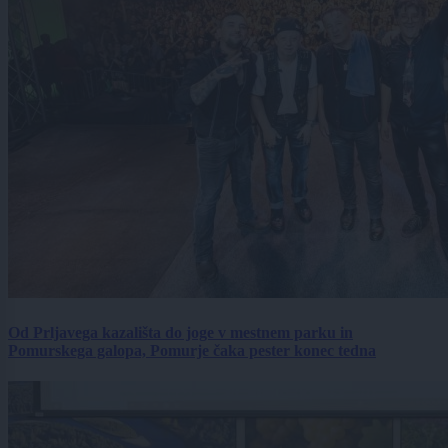
Od Prljavega kazališta do joge v mestnem parku in
Pomurskega galopa, Pomurje čaka pester konec tedna