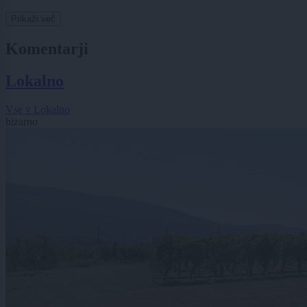
Prikaži več
Komentarji
Lokalno
Vse v Lokalno
bizarno