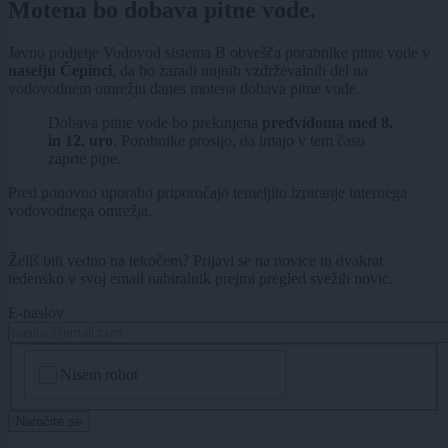
Motena bo dobava pitne vode.
Javno podjetje Vodovod sistema B obvešča porabnike pitne vode v
naselju Čepinci
, da bo zaradi nujnih vzdrževalnih del na
vodovodnem omrežju danes motena dobava pitne vode.
Dobava pitne vode bo prekinjena
predvidoma med 8.
in 12. uro
. Porabnike prosijo, da imajo v tem času
zaprte pipe.
Pred ponovno uporabo priporočajo temeljito izpiranje internega
vodovodnega omrežja.
Želiš biti vedno na tekočem? Prijavi se na novice in dvakrat
tedensko v svoj email nabiralnik prejmi pregled svežih novic.
E-naslov
CAPTCHA
Nisem robot
Naročite se