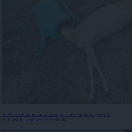
FOTO: Iskala je vodo, nato pa se je zgodila tragedija?
Fotografije srne pretresle številne