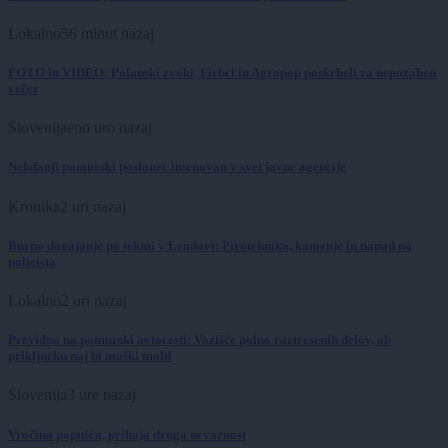
Lokalno
56 minut nazaj
FOTO in VIDEO: Polanski zvoki, Firbci in Agropop poskrbeli za nepozaben
večer
Slovenija
eno uro nazaj
Nekdanji pomurski poslanec imenovan v svet javne agencije
Kronika
2 uri nazaj
Burno dogajanje po tekmi v Lendavi: Pirotehnika, kamenje in napad na
policista
Lokalno
2 uri nazaj
Previdno na pomurski avtocesti: Vozišče polno raztresenih delov, ob
priključku naj bi moški molil
Slovenija
3 ure nazaj
Vročina popušča, prihaja druga nevarnost