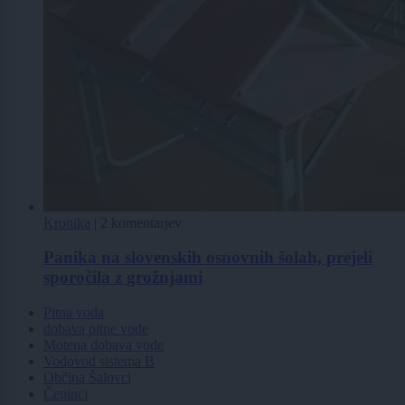
Kronika
|
2 komentarjev
Panika na slovenskih osnovnih šolah, prejeli
sporočila z grožnjami
Pitna voda
dobava pitne vode
Motena dobava vode
Vodovod sistema B
Občina Šalovci
Čepinci