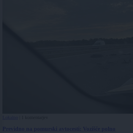
Lokalno
|
1 komentarjev
Previdno na pomurski avtocesti: Vozišče polno