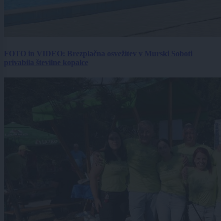
FOTO in VIDEO: Brezplačna osvežitev v Murski Soboti
privabila številne kopalce