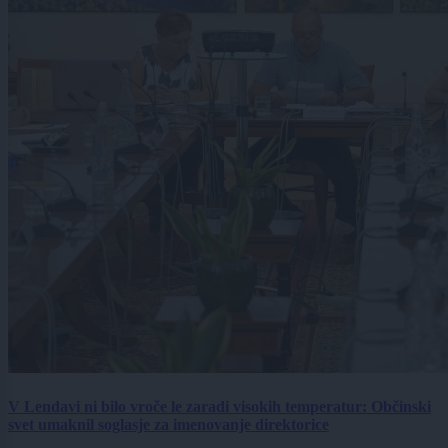
V Lendavi ni bilo vroče le zaradi visokih temperatur: Občinski
svet umaknil soglasje za imenovanje direktorice