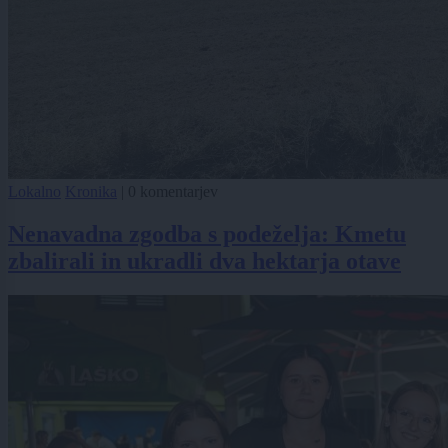
Lokalno
Kronika
|
0 komentarjev
Nenavadna zgodba s podeželja: Kmetu
zbalirali in ukradli dva hektarja otave