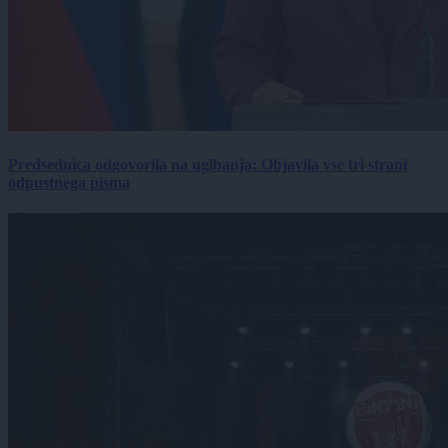
Predsednica odgovorila na ugibanja: Objavila vse tri strani
odpustnega pisma