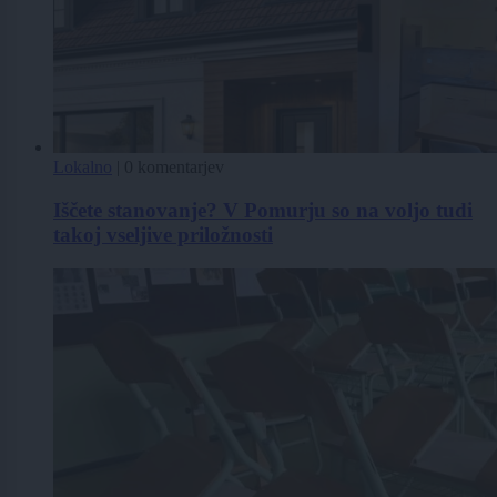
Lokalno
|
0 komentarjev
Iščete stanovanje? V Pomurju so na voljo tudi
takoj vseljive priložnosti